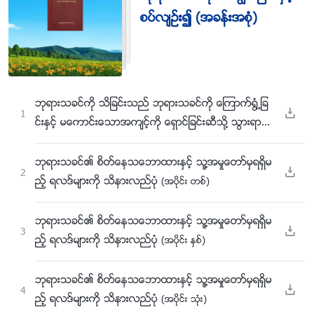
စပ္လ်ဥ္း၍ (အခန္းအစုံ)
ဘုရားသခင္ကို သိျခင္းသည္ ဘုရားသခင္ကို ေၾကာက္႐ြံ႕ျခ
1
င္းႏွင့္ မေကာင္းေသာအက်င့္ကို ေရွာင္ျခင္းဆီသို႔ သြားရာ
လမ္းျဖစ္၏
ဘုရားသခင္၏ စိတ္ေနသေဘာထားႏွင့္ သူ႔အမႈေတာ္မွရရွိမ
2
ည့္ ရလဒ္မ်ားကို သိနားလည္ပုံ
(အပိုင္း တစ္)
ဘုရားသခင္၏ စိတ္ေနသေဘာထားႏွင့္ သူ႔အမႈေတာ္မွရရွိမ
3
ည့္ ရလဒ္မ်ားကို သိနားလည္ပုံ
(အပိုင္း ႏွစ္)
ဘုရားသခင္၏ စိတ္ေနသေဘာထားႏွင့္ သူ႔အမႈေတာ္မွရရွိမ
4
ည့္ ရလဒ္မ်ားကို သိနားလည္ပုံ
(အပိုင္း သုံး)