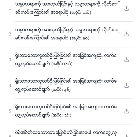
သမၼာတရားကို အားထုတ္ျခင္းႏွင့္ သမၼာတရားကို လိုက္စားျ
1
ခင္းလမ္းေၾကာင္း၏ အေရးပါပုံ
(အပိုင္း တစ္)
သမၼာတရားကို အားထုတ္ျခင္းႏွင့္ သမၼာတရားကို လိုက္စားျ
2
ခင္းလမ္းေၾကာင္း၏ အေရးပါပုံ
(အပိုင္း ႏွစ္)
႐ိုးသားေသာလူတစ္ဦးျဖစ္ျခင္း၏ အေျခခံအက်ဆုံး လက္ေ
3
တြ႕လုပ္ေဆာင္ခ်က္
(အပိုင္း တစ္)
႐ိုးသားေသာလူတစ္ဦးျဖစ္ျခင္း၏ အေျခခံအက်ဆုံး လက္ေ
4
တြ႕လုပ္ေဆာင္ခ်က္
(အပိုင္း ႏွစ္)
႐ိုးသားေသာလူတစ္ဦးျဖစ္ျခင္း၏ အေျခခံအက်ဆုံး လက္ေ
5
တြ႕လုပ္ေဆာင္ခ်က္
(အပိုင္း သုံး)
မိမိ၏စိတ္သေဘာထားေျပာင္းလဲျခင္းအေပၚ လက္ေတြ႕လု