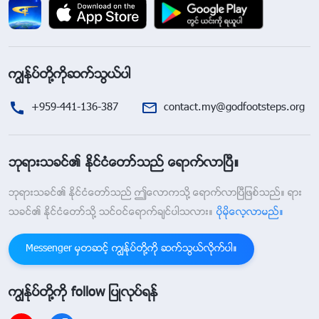
ကြၽန္ုပ္တို႔ကိုဆက္သြယ္ပါ
+959-441-136-387
contact.my@godfootsteps.org
ဘုရားသခင္၏ ႏိုင္ငံေတာ္သည္ ေရာက္လာၿပီ။
ဘုရားသခင္၏ ႏိုင္ငံေတာ္သည္ ဤေလာကသို႔ ေရာက္လာၿပီျဖစ္သည္။ ရား
သခင္၏ ႏိုင္ငံေတာ္သို႔ သင္ဝင္ေရာက္ခ်င္ပါသလား။
ပိုမိုေလ့လာမည္။
Messenger မွတဆင့္ ကြၽန္ုပ္တို႔ကို ဆက္သြယ္လိုက္ပါ။
ကြၽန္ုပ္တို႔ကို follow ျပဳလုပ္ရန္