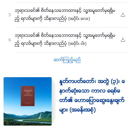
ဘုရားသခင္၏ စိတ္ေနသေဘာထားႏွင့္ သူ႔အမႈေတာ္မွရရွိမ
5
ည့္ ရလဒ္မ်ားကို သိနားလည္ပုံ
(အပိုင္း ေလး)
ဘုရားသခင္၏ စိတ္ေနသေဘာထားႏွင့္ သူ႔အမႈေတာ္မွရရွိမ
6
ည့္ ရလဒ္မ်ားကို သိနားလည္ပုံ
(အပိုင္း ငါး)
ဆက္ၾကည့္မည္
ႏႈတ္ကပတ္ေတာ္၊ အတြဲ (၃)၊ ေ
နာက္ဆုံးေသာ ကာလ ခရစ္ေ
တာ္၏ ေဟာေျပာေဆြးေႏြးခ်က္
မ်ား (အခန္းအစုံ)