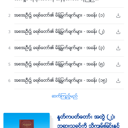
အစအဦး၌ ခရစ္ေတာ္၏ မိန္႔ႁမြက္ခ်က္မ်ား - အခန္း (၁)
2
အစအဦး၌ ခရစ္ေတာ္၏ မိန္႔ႁမြက္ခ်က္မ်ား - အခန္း (၂)
3
အစအဦး၌ ခရစ္ေတာ္၏ မိန္႔ႁမြက္ခ်က္မ်ား - အခန္း (၃)
4
အစအဦး၌ ခရစ္ေတာ္၏ မိန္႔ႁမြက္ခ်က္မ်ား - အခန္း (၅)
5
အစအဦး၌ ခရစ္ေတာ္၏ မိန္႔ႁမြက္ခ်က္မ်ား - အခန္း (၁၅)
6
ဆက္ၾကည့္မည္
ႏႈတ္ကပတ္ေတာ္၊ အတြဲ (၂)၊
ဘုရားသခင္ကို သိကြၽမ္းျခင္းႏွင့္