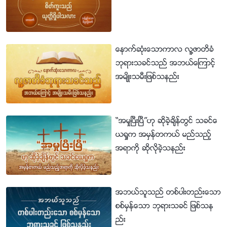
ေနာက္ဆုံးေသာကာလ လူ႔ဇာတိခံ
ဘုရားသခင္သည္ အဘယ္ေၾကာင့္
အမ်ိဳးသမီးျဖစ္သနည္း
“အမႈၿပီးၿပီ”ဟု ဆိုခဲ့ခ်ိန္တြင္ သခင္ေ
ယရႈက အမွန္တကယ္ မည္သည့္
အရာကို ဆိုလိုခဲ့သနည္း
အဘယ္သူသည္ တစ္ပါးတည္းေသာ
စစ္မွန္ေသာ ဘုရားသခင္ ျဖစ္သန
ည္း