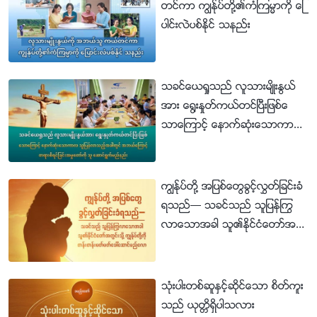
တင္ကာ ကြၽန္ုပ္တို႔၏ကံၾကမၼာကို ေျ
ပာင္းလဲပစ္ႏိုင္ သနည္း
သခင္ေယရႈသည္ လူသားမ်ိဳးႏြယ္
အား ေ႐ြးႏႈတ္ကယ္တင္ၿပီးျဖစ္ေ
သာေၾကာင့္ ေနာက္ဆုံးေသာကာလ
သူျပန္လာသည့္အခါတြင္ အဘယ္ေၾ
ကာင့္ တရားစီရင္ျခင္းအမႈေတာ္ကို
သူ ေဆာင္႐ြက္မည္နည္း
ကြၽန္ုပ္တို႔ အျပစ္ေတြခြင့္လႊတ္ျခင္းခံ
ရသည္— သခင္သည္ သူျပန္ႂကြ
လာေသာအခါ သူ၏ႏိုင္ငံေတာ္အတြ
င္းသို႔ ကြၽန္ုပ္တို႔ကို တန္းတန္းမတ္မ
တ္ေခၚေဆာင္မည္ေလာ
သုံးပါးတစ္ဆူႏွင့္ဆိုင္ေသာ စိတ္ကူး
သည္ ယုတၱိရွိပါသလား