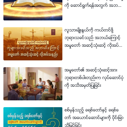
ကို ေဆာင္႐ြက္ရန္အတြက္ အဘ
ယ္ေၾကာင့္ လူ႔ဇာတိခံယူသနည္း
လူသားမ်ိဳးႏြယ္ကို ကယ္တင္ဖို႔
ဘုရားသခင္သည္ အဘယ္ေၾကာင့္
အမႈေတာ္ အဆင့္သုံးဆင့္ လိုအပ္သ
နည္း
အမႈေတာ္၏ အဆင့္သုံးဆင့္အား
ဘုရားတစ္ပါးတည္းက လုပ္ေဆာင္ပုံ
ကို အသိအမွတ္ျပဳျခင္း
စစ္မွန္သည့္ ခရစ္ေတာ္ႏွင့္ ခရစ္ေ
တာ္ အေယာင္ေဆာင္မ်ားကို ပိုင္းျခား
သိျမင္ျခင္း