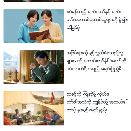
စစ္မွန္သည့္ ခရစ္ေတာ္ႏွင့္ ခရစ္ေ
တာ္အေယာင္ေဆာင္သူမ်ားကို ခြဲျခား
သိျမင္ပုံ
အျပစ္မ်ားကို ခြင့္လႊတ္ခံရသည့္သူ
မ်ားသည္ ေကာင္းကင္ႏိုင္ငံေတာ္ကို
ဝင္ေရာက္ဖို႔ အရည္အခ်င္းျပည့္မီ
သလား
သခင့္ကို ႀကိဳဆိုဖို႔ ကိုယ္ေ
တာ္၏အသံကို ကြၽန္ုပ္တို႔ အဘယ္ေၾ
ကာင့္ နားစြင့္ရမည္နည္း