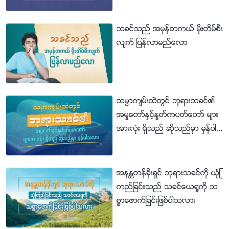
သခင္သည္ အမွန္တကယ္ မိုးတိမ္စီး
လ်က္ ျပန္လာမည္ေလာ
သမၼာက်မ္းထဲတြင္ ဘုရားသခင္၏
အမႈေတာ္ႏွင့္ႏႈတ္ကပတ္ေတာ္ မ်ား
အားလုံး ရွိသည္ ဆိုသည္မွာ မွန္ပါ
သလား
အနႏၲတန္ခိုးရွင္ ဘုရားသခင္ကို ယုံၾ
ကည္ျခင္းသည္ သခင္ေယရႈကို သ
စၥာေဖာက္ျခင္းျဖစ္ပါသလား