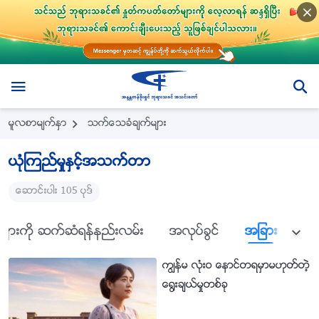
မူလစာမ်က္ႏွာ
သက္ေသခံခ်က္မ်ား
ယုံၾကည္မႈႏွင့္အသက္တာ
ေဆာင္းပါး 105 ပုဒ္
ဘမ်ားကို ဆက္ဆံရန္နည္းလမ္း
အလုပ္ခြင္
အျခား
ကြၽန္မ လုံးဝ ေနာင္တရမွာမဟုတ္တဲ့
ေ႐ြးခ်ယ္မႈတစ္ခု