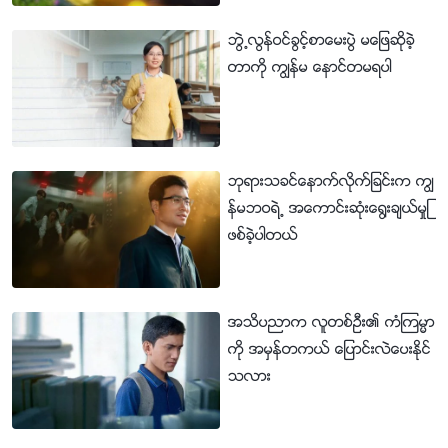
ဘြဲ႕လြန္ဝင္ခြင့္စာေမးပြဲ မေျဖဆိုခဲ့
တာကို ကြၽန္မ ေနာင္တမရပါ
ဘုရားသခင္ေနာက္လိုက္ျခင္းက ကြၽ
န္မဘဝရဲ႕ အေကာင္းဆုံးေ႐ြးခ်ယ္မႈျ
ဖစ္ခဲ့ပါတယ္
အသိပညာက လူတစ္ဦး၏ ကံၾကမၼာ
ကို အမွန္တကယ္ ေျပာင္းလဲေပးႏိုင္
သလား