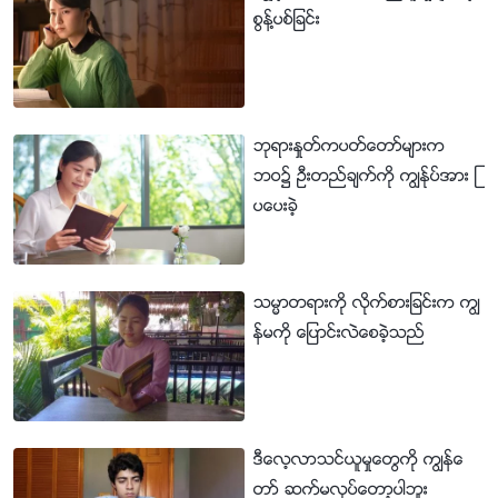
စြန႔္ပစ္ျခင္း
ဘုရားႏႈတ္ကပတ္ေတာ္မ်ားက
ဘဝ၌ ဦးတည္ခ်က္ကို ကြၽန္ုပ္အား ျ
ပေပးခဲ့
သမၼာတရားကို လိုက္စားျခင္းက ကြၽ
န္မကို ေျပာင္းလဲေစခဲ့သည္
ဒီေလ့လာသင္ယူမႈေတြကို ကြၽန္ေ
တာ္ ဆက္မလုပ္ေတာ့ပါဘူး