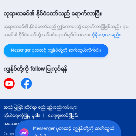
ဘုရားသခင္၏ ႏိုင္ငံေတာ္သည္ ေရာက္လာၿပီ။
ဘုရားသခင္၏ ႏိုင္ငံေတာ္သည္ ဤေလာကသို႔ ေရာက္လာၿပီျဖစ္သည္။ ရား
သခင္၏ ႏိုင္ငံေတာ္သို႔ သင္ဝင္ေရာက္ခ်င္ပါသလား။
ပိုမိုေလ့လာမည္။
Messenger မွတဆင့္ ကြၽန္ုပ္တို႔ကို ဆက္သြယ္လိုက္ပါ။
ကြၽန္ုပ္တို႔ကို follow ျပဳလုပ္ရန္
အသုံးျပဳျခင္းဆိုင္ရာ စည္းမ်ဥ္းစည္းကမ္းမ်ား
ကိုယ္ေရးလုံၿခဳံမႈ မူဝါဒ
ေက်းဇူးတင္ရွိျခင္း
အေသးအဖြဲအခ်က္အလက္မ်ားႏွင့္ ပတ္သက္သည့္ မူဝါဒ
Messenger မွတဆင့္ ကြၽန္ုပ္တို႔ကို ဆက္သြယ္
Copyright © 2026
အနႏၲတန္ခိုးရွင္ ဘုရားသခင္ အသင္းေတာ္