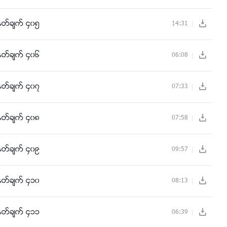
ုတ္ခ်က္ ၄၀၅
14:31
ုတ္ခ်က္ ၄၀၆
06:08
ုတ္ခ်က္ ၄၀၇
07:33
ုတ္ခ်က္ ၄၀၈
07:58
ုတ္ခ်က္ ၄၀၉
09:57
ုတ္ခ်က္ ၄၁၀
08:13
ုတ္ခ်က္ ၄၁၁
06:39