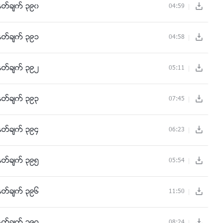
ုတ္ခ်က္ ၃၉၀
04:59
ုတ္ခ်က္ ၃၉၁
04:58
ုတ္ခ်က္ ၃၉၂
05:11
ုတ္ခ်က္ ၃၉၃
07:45
ုတ္ခ်က္ ၃၉၄
06:23
ုတ္ခ်က္ ၃၉၅
05:54
ုတ္ခ်က္ ၃၉၆
11:50
ုတ္ခ်က္ ၃၉၇
08:24