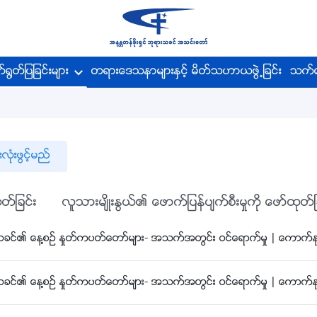
္႐ြတ္ျပျခင္းမ်ား
တရားေဒသနာမ်ားႏွင့္ မိတ္သဟာယဖြဲ႕ျခင္း
သက္ေ
လုံးဖြင့္မည္
္ျခင္း
လူသားမ်ိဳးႏြယ္၏ ေဖာက္ျပန္ပ်က္စီးမႈကို ေဖာ္ထုတ္ျ
ခင္၏ ေန႔စဥ္ ႏႈတ္ကပတ္ေတာ္မ်ား- အသက္အတြင္း ဝင္ေရာက္မႈ | ေကာက္ႏ
ခင္၏ ေန႔စဥ္ ႏႈတ္ကပတ္ေတာ္မ်ား- အသက္အတြင္း ဝင္ေရာက္မႈ | ေကာက္ႏ