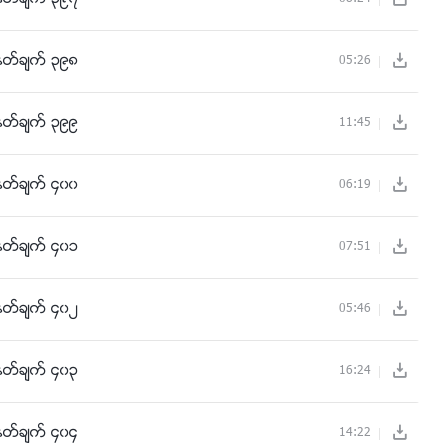
ုတ္ခ်က္ ၃၉၈
05:26
ုတ္ခ်က္ ၃၉၉
11:45
ုတ္ခ်က္ ၄၀၀
06:19
ုတ္ခ်က္ ၄၀၁
07:51
ုတ္ခ်က္ ၄၀၂
05:46
ုတ္ခ်က္ ၄၀၃
16:24
ုတ္ခ်က္ ၄၀၄
14:22