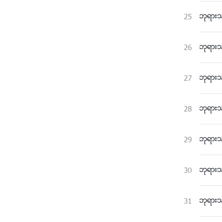
ဘုရားသ
25
ဘုရားသ
26
ဘုရားသ
27
ဘုရားသ
28
ဘုရားသ
29
ဘုရားသ
30
ဘုရားသ
31