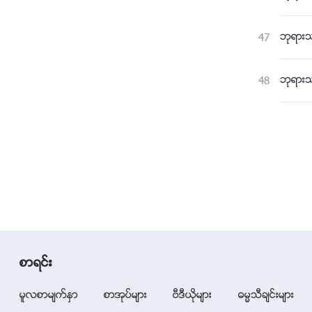
ဘုရားသ
47
ဘုရားသ
48
စာရင္း
မူလစာမ်က္ႏွာ
စာအုပ္မ်ား
ဗီဒီယိုမ်ား
ဓမၼသီခ်င္းမ်ား