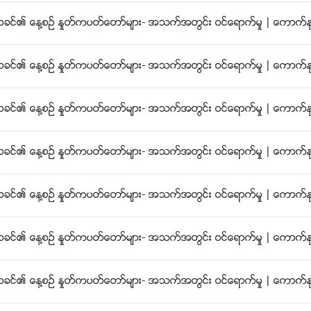
ခင္၏ ေန႔စဥ္ ႏႈတ္ကပတ္ေတာ္မ်ား- အသက္အတြင္း ဝင္ေရာက္မႈ | ေကာက္ႏ
ခင္၏ ေန႔စဥ္ ႏႈတ္ကပတ္ေတာ္မ်ား- အသက္အတြင္း ဝင္ေရာက္မႈ | ေကာက္ႏ
ခင္၏ ေန႔စဥ္ ႏႈတ္ကပတ္ေတာ္မ်ား- အသက္အတြင္း ဝင္ေရာက္မႈ | ေကာက္ႏ
ခင္၏ ေန႔စဥ္ ႏႈတ္ကပတ္ေတာ္မ်ား- အသက္အတြင္း ဝင္ေရာက္မႈ | ေကာက္ႏ
ခင္၏ ေန႔စဥ္ ႏႈတ္ကပတ္ေတာ္မ်ား- အသက္အတြင္း ဝင္ေရာက္မႈ | ေကာက္ႏ
ခင္၏ ေန႔စဥ္ ႏႈတ္ကပတ္ေတာ္မ်ား- အသက္အတြင္း ဝင္ေရာက္မႈ | ေကာက္ႏ
ခင္၏ ေန႔စဥ္ ႏႈတ္ကပတ္ေတာ္မ်ား- အသက္အတြင္း ဝင္ေရာက္မႈ | ေကာက္ႏ