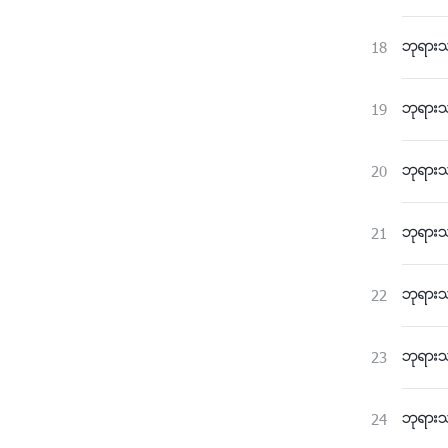
ဘုရားသ
18
ဘုရားသ
19
ဘုရားသ
20
ဘုရားသ
21
ဘုရားသ
22
ဘုရားသ
23
ဘုရားသ
24