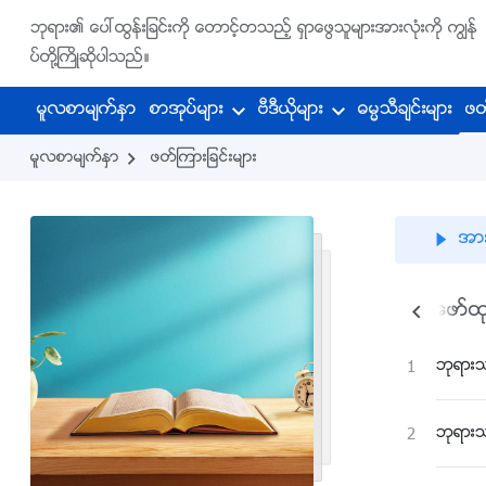
ဘုရား၏ ေပၚထြန္းျခင္းကို ေတာင့္တသည့္ ရွာေဖြသူမ်ားအားလုံးကို ကြၽန္ု
ပ္တို႔ႀကိဳဆိုပါသည္။
မူလစာမ်က္ႏွာ
စာအုပ္မ်ား
ဗီဒီယိုမ်ား
ဓမၼသီခ်င္းမ်ား
ဖတ
မူလစာမ်က္ႏွာ
ဖတ္ၾကားျခင္းမ်ား
အား
္သည့္ နက္နဲမႈမ်ား
ဘာသာတရား အယူအဆမ်ားကို ေဖာ္ထုတ
ဘုရားသ
1
ဘုရားသ
2