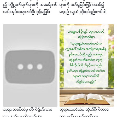
ည့္ လွ်ိဳ႕ဝွက္ခ်က္မ်ားကို အေမရိကန္
မ်ားကို ဖတ္ရႈျခင္းျဖင့္ စတင္၍
သင္းအုပ္ဆရာတစ္ဦး ဖြင့္ခ်ျခင္း
ေန႔စဥ္ သူ႔ထံ တိုးဝင္ခ်ဥ္းကပ္ပါ
ဘုရားသခင္ထံမွ တိုက္႐ိုက္လာေ
ဘုရားသခင္ထံမွ တိုက္႐ိုက္လာေ
သာ ႏႈတ္ကပတ္ေတာ္မ်ား
သာ ႏႈတ္ကပတ္ေတာ္မ်ား