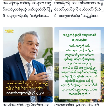
အေမရိကန္ သင္းအုပ္ဆရာက အရႈ
အေမရိကန္ သင္းအုပ္ဆရာက အရႈ
ပ္ေတာ္ပုံတစ္ခုကို ေဖာ္ထုတ္လိုက္ၿ
ပ္ေတာ္ပုံတစ္ခုကို ေဖာ္ထုတ္လိုက္ၿ
ပီ- ေရကူးကန္ထဲမွ “သန႔္ရွင္းသည့္ေ
ပီ- ေရကူးကန္ထဲမွ “သန႔္ရွင္းသည့္ေ
ရ” လား (အပိုင္း ၂)
ရ” လား (အပိုင္း ၁)
အသင္းေတာ္၏ ကြယ္ဝွက္ထားသ
ဘုရားသခင္၏ ႏႈတ္ကပတ္ေတာ္