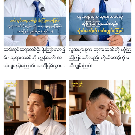
သင္းအုပ္ဆရာတစ္ဦး ႏိုးၾကားလာျခ
လူအမ်ားစုက ဘုရားသခင္ကို ယုံၾက
င္း- ဘုရားသခင္ကို ကြၽန္ေတာ္ အ
ည္ၾကေသာ္လည္း ကိုယ္ေတာ့္ကို မ
သုံးခ်ေနခဲ့ေၾကာင္း သတိျပဳမိသြားသ
သိကြၽမ္းၾကပါ
ည္ (အပိုင္း ၁)