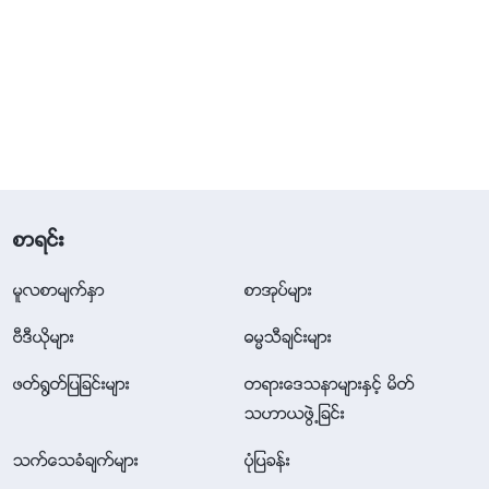
စာရင္း
မူလစာမ်က္ႏွာ
စာအုပ္မ်ား
ဗီဒီယိုမ်ား
ဓမၼသီခ်င္းမ်ား
ဖတ္႐ြတ္ျပျခင္းမ်ား
တရားေဒသနာမ်ားႏွင့္ မိတ္
သဟာယဖြဲ႕ျခင္း
သက္ေသခံခ်က္မ်ား
ပုံျပခန္း