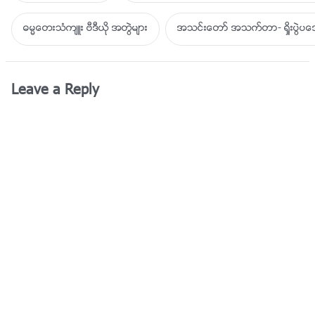
ဓမၼေတးသံက်ဴး ဗီဒီယို အတြဲမ်ား
အသင္းေတာ္ အသက္တာ- ရႈိးပြဲ
Leave a Reply