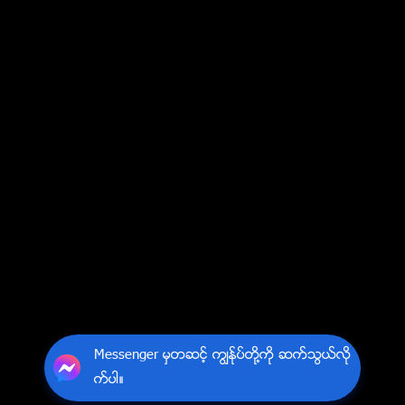
Messenger မွတဆင့္ ကြၽန္ုပ္တို႔ကို ဆက္သြယ္လို
က္ပါ။