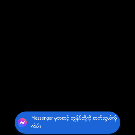
Messenger မွတဆင့္ ကြၽန္ုပ္တို႔ကို ဆက္သြယ္လို
က္ပါ။