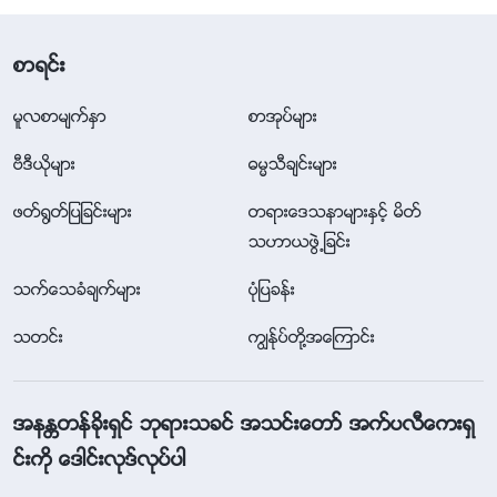
စာရင္း
မူလစာမ်က္ႏွာ
စာအုပ္မ်ား
ဗီဒီယိုမ်ား
ဓမၼသီခ်င္းမ်ား
ဖတ္႐ြတ္ျပျခင္းမ်ား
တရားေဒသနာမ်ားႏွင့္ မိတ္
သဟာယဖြဲ႕ျခင္း
သက္ေသခံခ်က္မ်ား
ပုံျပခန္း
သတင္း
ကြၽန္ုပ္တို႔အေၾကာင္း
အနႏၲတန္ခိုးရွင္ ဘုရားသခင္ အသင္းေတာ္ အက္ပလီေကးရွ
င္းကို ေဒါင္းလုဒ္လုပ္ပါ