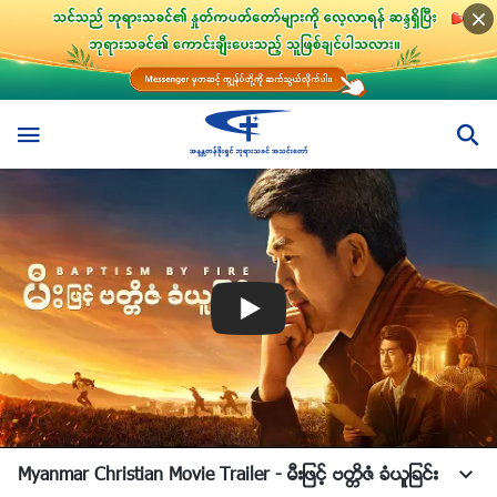
Myanmar Christian Movie Trailer - မီးျဖင့္ ဗတၱိဇံ ခံယူျခင္း