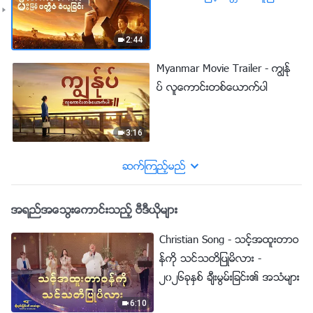
2:44
Myanmar Movie Trailer - ကြၽန္ု
ပ္ လူေကာင္းတစ္ေယာက္ပါ
3:16
ဆက္ၾကည့္မည္
အရည္အေသြးေကာင္းသည့္ ဗီဒီယိုမ်ား
Christian Song - သင့္အထူးတာဝ
န္ကို သင္သတိျပဳမိလား -
၂၀၂၆ခုႏွစ္ ခ်ီးမြမ္းျခင္း၏ အသံမ်ား
6:10