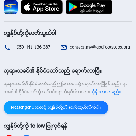
ကြၽန္ုပ္တို႔ကိုဆက္သြယ္ပါ
+959-441-136-387
contact.my@godfootsteps.org
ဘုရားသခင္၏ ႏိုင္ငံေတာ္သည္ ေရာက္လာၿပီ။
ဘုရားသခင္၏ ႏိုင္ငံေတာ္သည္ ဤေလာကသို႔ ေရာက္လာၿပီျဖစ္သည္။ ရား
သခင္၏ ႏိုင္ငံေတာ္သို႔ သင္ဝင္ေရာက္ခ်င္ပါသလား။
ပိုမိုေလ့လာမည္။
Messenger မွတဆင့္ ကြၽန္ုပ္တို႔ကို ဆက္သြယ္လိုက္ပါ။
ကြၽန္ုပ္တို႔ကို follow ျပဳလုပ္ရန္