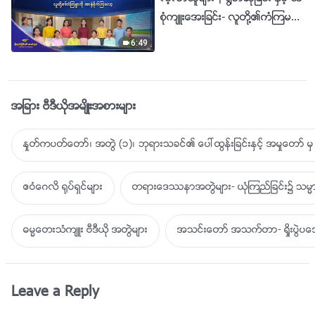
စုံက်ဴးေအးျခင္း- လူတို႔၏ကံၾကမၼာ
ကို အာ႐ုံစိုက္ၾကေလာ့ | ၂၀၂၆ခုႏွ
6:49
စ္ ခ်ီးမြမ္းျခင္း၏ အသံမ်ား
အျခား ဗီဒီယိုအမ်ိဳးအစားမ်ား
ႏႈတ္ကပတ္ေတာ္၊ အတြဲ (၁)၊ ဘုရားသခင္၏ ေပၚထြန္းျခင္းႏွင့္ အမႈေတာ္ မွ 
ဧဝံေဂလိ ႐ုပ္ရွင္မ်ား
တရားေဒႆနာအတြဲမ်ား- ယုံၾကည္ျခင္း၌ သမၼာ
ဓမၼေတးသံက်ဴး ဗီဒီယို အတြဲမ်ား
အသင္းေတာ္ အသက္တာ- ရႈိးပြဲ
Leave a Reply