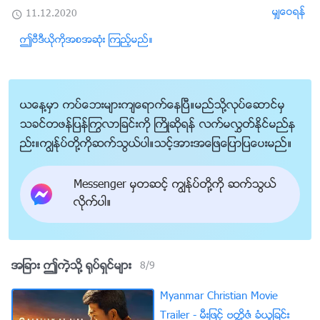
မွ်ေဝရန္
11.12.2020
ဤဗီဒီယိုကိုအစအဆုံး ၾကည့္မည္။
ယေန႔မွာ ကပ္ေဘးမ်ားက်ေရာက္ေနၿပီ။မည္သို႔လုပ္ေဆာင္မွ
သခင္တဖန္ျပန္ႂကြလာျခင္းကို ႀကိဳဆိုရန္ လက္မလႊတ္ႏိုင္မည္န
ည္း။ကြၽန္ုပ္တို႔ကိုဆက္သြယ္ပါ။သင့္အားအေျဖေျပာျပေပးမည္။
Messenger မွတဆင့္ ကြၽန္ုပ္တို႔ကို ဆက္သြယ္
လိုက္ပါ။
အျခား ဤကဲ့သို႔ ႐ုပ္ရွင္မ်ား
8
/
9
Myanmar Christian Movie
Trailer - မီးျဖင့္ ဗတၱိဇံ ခံယူျခင္း