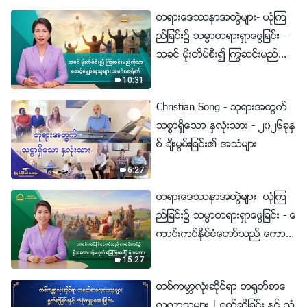
တရားေဒႆနာအတြဲမ်ား- ယုံၾက
ည္ျခင္း၌ သမၼာတရားရွာေဖြျခင္း -
သခင္ မိုးတိမ္စီး၍ ႂကြဆင္းမည္ကို
သာ ေစာင့္ေမွ်ာ္ေနသူမ်ား အမဂၤ
10:31
လာရွိ၏
Christian Song - ဘုရားအတြက္
သစၥာရွိေသာ ႏွလုံးသား - ၂၀၂၆ခုႏွ
စ္ ခ်ီးမြမ္းျခင္း၏ အသံမ်ား
6:27
တရားေဒႆနာအတြဲမ်ား- ယုံၾက
ည္ျခင္း၌ သမၼာတရားရွာေဖြျခင္း - ေ
ကာင္းကင္ႏိုင္ငံေတာ္သည္ ေကာင္း
ကင္၌ ရွိသေလာ၊ သို႔မဟုတ္ ေျမႀ
15:27
ကီးေပၚ၌ ရွိသေလာ။
တစ္ကမာၻလုံးဆိုင္ရာ တ႐ုတ္စာေ
လ့လာသူမ်ား | ႐ြတ္ဆိုျခင္း ႏွင့္ သံ