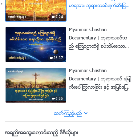
မာရအား ဘုရားသခင္ဖ်က္ဆီးျခင္း
(အသားေပးျပသခ်က္မ်ား)
2:24
Myanmar Christian
Documentary | ဘုရားသခင္သ
ည္ စၾကဝဠာထဲရွိ ခပ္သိမ္းေသာ
အရာတို႔အား အုပ္စိုးသည္ (အ
26:37
သားေပးျပသခ်က္မ်ား)
Myanmar Christian
Documentary | ဘုရားသခင္ ေျမႀ
ကီးေပၚႂကြလာျခင္း ႏွင့္ အျပစ္ေျဖ
ရာယဇ္ျဖစ္ျခင္း (အသားေပးျပသခ်
6:55
က္မ်ား)
ဆက္ၾကည့္မည္
အရည္အေသြးေကာင္းသည့္ ဗီဒီယိုမ်ား