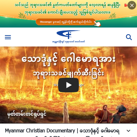
Myanmar Christian Documentary | ေသာဒုံႏွင့္ ေဂါေမာရ