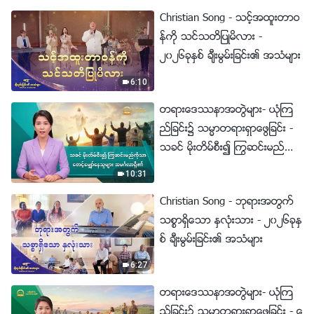
Christian Song - သင့္အထူးတာဝ
န္ကို သင္သတိျပဳမိလား -
၂၀၂၆ခုႏွစ္ ခ်ီးမြမ္းျခင္း၏ အသံမ်ား
6:10
တရားေဒႆနာအတြဲမ်ား- ယုံၾက
ည္ျခင္း၌ သမၼာတရားရွာေဖြျခင္း -
သခင္ မိုးတိမ္စီး၍ ႂကြဆင္းမည္ကို
သာ ေစာင့္ေမွ်ာ္ေနသူမ်ား အမဂၤ
10:31
လာရွိ၏
Christian Song - ဘုရားအတြက္
သစၥာရွိေသာ ႏွလုံးသား - ၂၀၂၆ခုႏွ
စ္ ခ်ီးမြမ္းျခင္း၏ အသံမ်ား
6:27
တရားေဒႆနာအတြဲမ်ား- ယုံၾက
ည္ျခင္း၌ သမၼာတရားရွာေဖြျခင္း - ေ