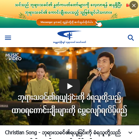
Christian Song - ဘုရားသခင္၏ရယူျခင္းကို ခံရသူတို႔သည္