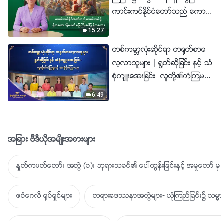
ကာင္းကင္ႏိုင္ငံေတာ္သည္ ေကာင္း
ကင္၌ ရွိသေလာ၊ သို႔မဟုတ္ ေျမႀ
15:27
ကီးေပၚ၌ ရွိသေလာ။
တစ္ကမာၻလုံးဆိုင္ရာ တ႐ုတ္စာေ
လ့လာသူမ်ား | ႐ြတ္ဆိုျခင္း ႏွင့္ သံ
စုံက်ဴးေအးျခင္း- လူတို႔၏ကံၾကမၼာ
ကို အာ႐ုံစိုက္ၾကေလာ့ | ၂၀၂၆ခုႏွ
6:49
စ္ ခ်ီးမြမ္းျခင္း၏ အသံမ်ား
အျခား ဗီဒီယိုအမ်ိဳးအစားမ်ား
ႏႈတ္ကပတ္ေတာ္၊ အတြဲ (၁)၊ ဘုရားသခင္၏ ေပၚထြန္းျခင္းႏွင့္ အမႈေတာ္ မွ 
ဧဝံေဂလိ ႐ုပ္ရွင္မ်ား
တရားေဒႆနာအတြဲမ်ား- ယုံၾကည္ျခင္း၌ သမၼာ