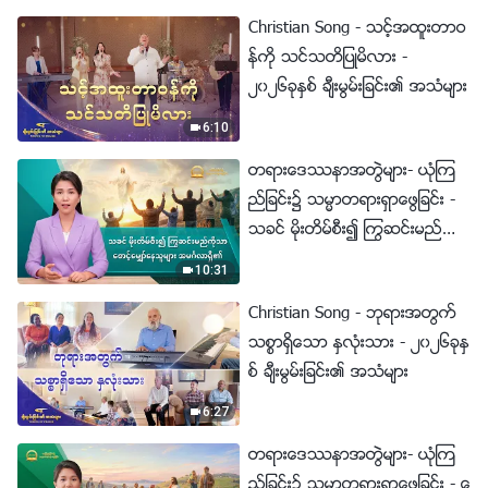
Christian Song - သင့္အထူးတာဝ
န္ကို သင္သတိျပဳမိလား -
၂၀၂၆ခုႏွစ္ ခ်ီးမြမ္းျခင္း၏ အသံမ်ား
6:10
တရားေဒႆနာအတြဲမ်ား- ယုံၾက
ည္ျခင္း၌ သမၼာတရားရွာေဖြျခင္း -
သခင္ မိုးတိမ္စီး၍ ႂကြဆင္းမည္ကို
သာ ေစာင့္ေမွ်ာ္ေနသူမ်ား အမဂၤ
10:31
လာရွိ၏
Christian Song - ဘုရားအတြက္
သစၥာရွိေသာ ႏွလုံးသား - ၂၀၂၆ခုႏွ
စ္ ခ်ီးမြမ္းျခင္း၏ အသံမ်ား
6:27
တရားေဒႆနာအတြဲမ်ား- ယုံၾက
ည္ျခင္း၌ သမၼာတရားရွာေဖြျခင္း - ေ