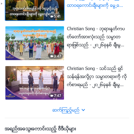
ထာဝရေကာင္းခ်ီးမ်ားကို ေမြ႕ေလ်ာ္
ရလိမ့္မည္
5:41
Christian Song - ဘုရားႏႈတ္ကပ
တ္ေတာ္အားလုံးသည္ သမၼာတ
ရားျဖစ္သည္ - ၂၀၂၆ခုႏွစ္ ခ်ီးမြမ္းျ
ခင္း၏ အသံမ်ား
3:47
Christian Song - သင္သည္ ရွင္
သန္ရန္အလို႔ငွာ သမၼာတရားကို လို
က္စားရမည္ - ၂၀၂၆ခုႏွစ္ ခ်ီးမြမ္းျ
ခင္း၏ အသံမ်ား
7:47
ဆက္ၾကည့္မည္
အရည္အေသြးေကာင္းသည့္ ဗီဒီယိုမ်ား