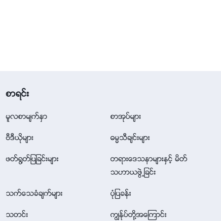
စာရင္း
မူလစာမ်က္ႏွာ
စာအုပ္မ်ား
ဗီဒီယိုမ်ား
ဓမၼသီခ်င္းမ်ား
ဖတ္႐ြတ္ျပျခင္းမ်ား
တရားေဒသနာမ်ားႏွင့္ မိတ္
သဟာယဖြဲ႕ျခင္း
သက္ေသခံခ်က္မ်ား
ပုံျပခန္း
သတင္း
ကြၽန္ုပ္တို႔အေၾကာင္း