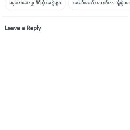
ဓမၼေတးသံက်ဴး ဗီဒီယို အတြဲမ်ား
အသင္းေတာ္ အသက္တာ- ရႈိးပြဲ
Leave a Reply