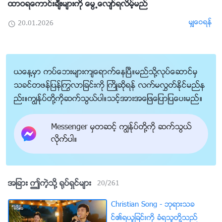
ထာဝရေကာင္းခ်ီးမ်ားကို ေမြ႕ေလ်ာ္ရလိမ့္မည္
မွ်ေဝရန္
20.01.2026
ယေန႔မွာ ကပ္ေဘးမ်ားက်ေရာက္ေနၿပီ။မည္သို႔လုပ္ေဆာင္မွ
သခင္တဖန္ျပန္ႂကြလာျခင္းကို ႀကိဳဆိုရန္ လက္မလႊတ္ႏိုင္မည္န
ည္း။ကြၽန္ုပ္တို႔ကိုဆက္သြယ္ပါ။သင့္အားအေျဖေျပာျပေပးမည္။
Messenger မွတဆင့္ ကြၽန္ုပ္တို႔ကို ဆက္သြယ္
လိုက္ပါ။
အျခား ဤကဲ့သို႔ ႐ုပ္ရွင္မ်ား
20
/
261
Christian Song - ဘုရားသခ
င္၏ရယူျခင္းကို ခံရသူတို႔သည္