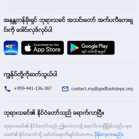
အနႏၲတန္ခိုးရွင္ ဘုရားသခင္ အသင္းေတာ္ အက္ပလီေကးရွ
င္းကို ေဒါင္းလုဒ္လုပ္ပါ
ကြၽန္ုပ္တို႔ကိုဆက္သြယ္ပါ
+959-441-136-387
contact.my@godfootsteps.org
ဘုရားသခင္၏ ႏိုင္ငံေတာ္သည္ ေရာက္လာၿပီ။
ဘုရားသခင္၏ ႏိုင္ငံေတာ္သည္ ဤေလာကသို႔ ေရာက္လာၿပီျဖစ္သည္။ ရား
သခင္၏ ႏိုင္ငံေတာ္သို႔ သင္ဝင္ေရာက္ခ်င္ပါသလား။
ပိုမိုေလ့လာမည္။