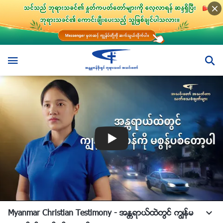
Myanmar Christian Testimony - အႏၲရာယ္ထဲတြင္ ကြၽန္မ