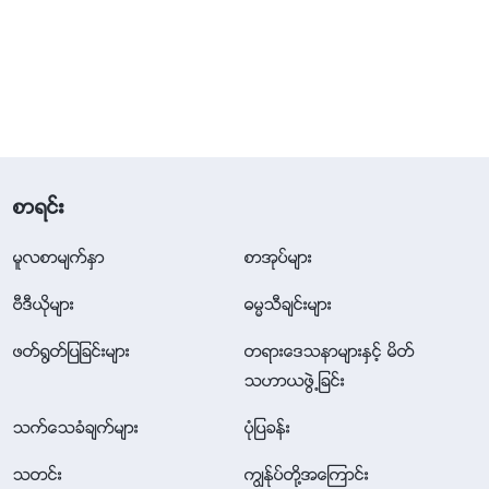
စာရင္း
မူလစာမ်က္ႏွာ
စာအုပ္မ်ား
ဗီဒီယိုမ်ား
ဓမၼသီခ်င္းမ်ား
ဖတ္႐ြတ္ျပျခင္းမ်ား
တရားေဒသနာမ်ားႏွင့္ မိတ္
သဟာယဖြဲ႕ျခင္း
သက္ေသခံခ်က္မ်ား
ပုံျပခန္း
သတင္း
ကြၽန္ုပ္တို႔အေၾကာင္း