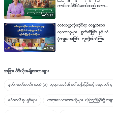
ကာင္းကင္ႏိုင္ငံေတာ္သည္ ေကာင္း
ကင္၌ ရွိသေလာ၊ သို႔မဟုတ္ ေျမႀ
15:27
ကီးေပၚ၌ ရွိသေလာ။
တစ္ကမာၻလုံးဆိုင္ရာ တ႐ုတ္စာေ
လ့လာသူမ်ား | ႐ြတ္ဆိုျခင္း ႏွင့္ သံ
စုံက်ဴးေအးျခင္း- လူတို႔၏ကံၾကမၼာ
ကို အာ႐ုံစိုက္ၾကေလာ့ | ၂၀၂၆ခုႏွ
6:49
စ္ ခ်ီးမြမ္းျခင္း၏ အသံမ်ား
အျခား ဗီဒီယိုအမ်ိဳးအစားမ်ား
ႏႈတ္ကပတ္ေတာ္၊ အတြဲ (၁)၊ ဘုရားသခင္၏ ေပၚထြန္းျခင္းႏွင့္ အမႈေတာ္ မွ 
ဧဝံေဂလိ ႐ုပ္ရွင္မ်ား
တရားေဒႆနာအတြဲမ်ား- ယုံၾကည္ျခင္း၌ သမၼာ