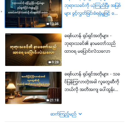
ဘုရားသခင္ကို ယုံၾကည္ၿပီး အျပစ္
မ်ား ခြင့္လႊတ္ျခင္းခံရ႐ုံမွ်ျဖင့္ ေကာ
င္းကင္ႏိုင္ငံေတာ္သို႔ ဝင္ေရာက္ႏိုင္
13:35
သေလာ
ခရစ္ယာန္ ႐ုပ္ရွင္အတိုမ်ား -
ဘုရားသခင္၏ နာမေတာ္သည္
ထာဝရ မေျပာင္းလဲသေလာ
9:28
ခရစ္ယာန္ ႐ုပ္ရွင္အတိုမ်ား - သခ
င္ျပန္ႂကြလာတဲ့အခါ လူေတြဆီကို
ဘယ္လို အတိအက် ေပၚထြန္းမွာ
လဲ
21:18
ဆက္ၾကည့္မည္