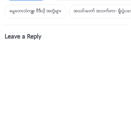
ဓမၼေတးသံက်ဴး ဗီဒီယို အတြဲမ်ား
အသင္းေတာ္ အသက္တာ- ရႈိးပြဲ
Leave a Reply