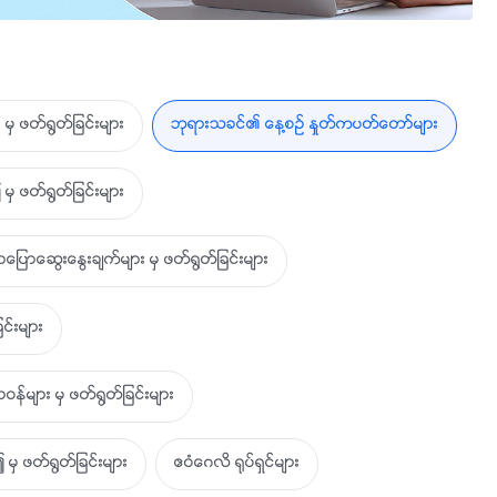
့္ စိုးရိမ္ပူပန္မႈတို႔ကို လူသားမ်ားက နားလည္ႏိုင္႐ုံတင္မကဘဲ အမွ
ကိုယ္စားျပဳသည္။ ဘုရားသခင္၏ႏွလုံးသားသည္ လူသားအတြက္ စ
 ဤအရာမ်ားကို ငါေျပာၿပီးေနာက္ ၎တို႔မွာ ႐ိုးရွင္းသည့္ ႏႈတ္ကပ
ုံးေသာအရာမ်ားထဲတြင္ အာဒံတစ္ဦးတည္း ကိုသာ ဘုရားသခင္၏ပုံသဏၭာ
 မ႐ိုးရွင္းေပ၊ မွန္သေလာ။ ယခင္က ထိုအခ်က္ကို သင္တို႔ျမင္ႏို
းသခင္၏ ဇီဝအသက္ကိုရထားသည့္ တစ္ဦးတည္းေသာ သက္ရွိျဖစ္သည္။
းကို ေျပာဆို လာခဲ့လွ်င္ သင့္စိတ္ထဲတြင္ မည္သို႔ခံစားရမည္နည္း။
ျပာဆိုႏိုင္သည္။ ထို႔ေၾကာင့္ ထိုသို႔ေသာ ပညတ္ေတာ္ကို အာဒံအတြ
ွ ဖတ္႐ြတ္ျခင္းမ်ား
ဘုရားသခင္၏ ေန႔စဥ္ ႏႈတ္ကပတ္ေတာ္မ်ား
င့္ႏွလုံးသားသည္ ေအးစက္မာေက်ာေနပါက သင္သည္ မည္သည့္အရာ
ူသားလုပ္ေဆာင္ႏိုင္သည့္အရာအပါအဝင္ မလုပ္ေဆာင္ႏိုင္သည့္
စပ္လ်ဥ္း၍၊ ဘုရားသခင္၏ အမႈေတာ္၊ ဘုရားသခင္၏ စိတ္သေဘာထားႏွင့္ ဘုရားသ
င္အသိအမွတ္ျပဳမည္မဟုတ္ေပ။ ထို႔ျပင္ ဘုရားသခင္၏ႏွလုံးသားကို
ခင္ ကိုယ္ေတာ္တိုင္ (၁)
မွ ဖတ္႐ြတ္ျခင္းမ်ား
ရွိသည့္ စာနာတတ္သည့္ လူတစ္ေယာက္ဆိုလွ်င္ သင့္အေနျဖင့္ ကြဲျ
 ခ်စ္ျခင္းေမတၱာႏွင့္ ဂ႐ုစိုက္မႈကို ခံစားရမည္။ ထို႔ျပင္ သင္သည္ ေ
 သင္ခံစားရသည့္အခါ ဘုရားသခင္ကို သင္မည္သို႔ျပဳမူမည္နည္း။
ေဆြးေႏြးခ်က္မ်ား မွ ဖတ္႐ြတ္ျခင္းမ်ား
ခင္ကို လႈိက္လႈိက္လွဲလွဲ ခ်စ္ၿပီး ႐ိုေသေလးစားမည္ေလာ။ သင့္ႏွ
၏ ခ်စ္ျခင္းေမတၱာသည္ လူသားအတြက္ မည္မွ်အေရးႀကီးေၾကာင္းကို
င္းမ်ား
းသည္မွာ ဘုရားသခင္၏ခ်စ္ျခင္းေမတၱာအေပၚတြင္ လူသား၏ အသိအမွတ္ျ
သည္ သူ႔အမႈေတာ္၏ ဤအဆင့္တြင္ အလားတူေသာ အရာမ်ားကို မ်ားစြာေျ
္မ်ား မွ ဖတ္႐ြတ္ျခင္းမ်ား
ုရားသခင္၏ ႏွလုံးသားကို နားလည္ၾကသေလာ။ ယခုပင္ ငါေျပာသြား
ခိုင္လုံၿပီး လက္ဆုပ္လက္ကိုင္ ျပႏိုင္ကာ လက္ေတြ႕က်သည့္
မွ ဖတ္႐ြတ္ျခင္းမ်ား
ဧဝံေဂလိ ႐ုပ္ရွင္မ်ား
 ထို႔ေၾကာင့္ သင္တို႔သည္ ဘုရားသခင္အေပၚ စစ္မွန္သည့္အသိႏွင့္