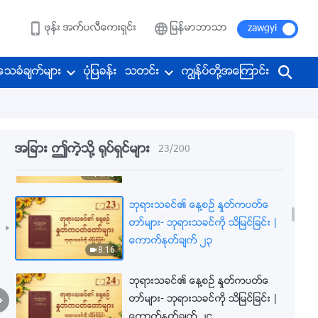
ေကာက္ႏုတ္ခ်က္ ၂၀
16:14
ဖုန္း အက္ပလီေကးရွင္း
ျမန္မာဘာသာ
ဘုရားသခင္၏ ေန႔စဥ္ ႏႈတ္ကပတ္ေ
သခံခ်က္မ်ား
ပုံျပခန္း
သတင္း
ကြၽန္ုပ္တို႔အေၾကာင္း
တာ္မ်ား- ဘုရားသခင္ကို သိျမင္ျခင္း |
ေကာက္ႏုတ္ခ်က္ ၂၁
5:57
ဘုရားသခင္၏ ေန႔စဥ္ ႏႈတ္ကပတ္ေ
အျခား ဤကဲ့သို႔ ႐ုပ္ရွင္မ်ား
တာ္မ်ား- ဘုရားသခင္ကို သိျမင္ျခင္း |
23
/
200
ေကာက္ႏုတ္ခ်က္ ၂၂
14:45
ဘုရားသခင္၏ ေန႔စဥ္ ႏႈတ္ကပတ္ေ
တာ္မ်ား- ဘုရားသခင္ကို သိျမင္ျခင္း |
ေကာက္ႏုတ္ခ်က္ ၂၃
8:16
ဘုရားသခင္၏ ေန႔စဥ္ ႏႈတ္ကပတ္ေ
တာ္မ်ား- ဘုရားသခင္ကို သိျမင္ျခင္း |
ေကာက္ႏုတ္ခ်က္ ၂၄