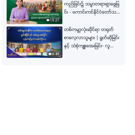
ဘုရားသခင္၏ ေန႔စဥ္ ႏႈတ္ကပတ္ေ
ကည္ျခင္း၌ သမၼာတရားရွာေဖြျခ
တာ္မ်ား- ဘုရားသခင္ကို သိျမင္ျခင္း |
င္း - ေကာင္းကင္ႏိုင္ငံေတာ္သ
ေကာက္ႏုတ္ခ်က္ ၃၃
ည္ ေကာင္းကင္၌ ရွိသေလာ၊
15:27
9:53
သို႔မဟုတ္ ေျမႀကီးေပၚ၌ ရွိသေ
တစ္ကမာၻလုံးဆိုင္ရာ တ႐ုတ္
ဘုရားသခင္၏ ေန႔စဥ္ ႏႈတ္ကပတ္ေ
လာ။
စာေလ့လာသူမ်ား | ႐ြတ္ဆိုျခင္း
တာ္မ်ား- ဘုရားသခင္ကို သိျမင္ျခင္း |
ႏွင့္ သံစုံက်ဴးေအးျခင္း- လူ
ေကာက္ႏုတ္ခ်က္ ၃၄
11:17
တို႔၏ကံၾကမၼာကို အာ႐ုံစိုက္ၾကေ
6:49
လာ့ | ၂၀၂၆ခုႏွစ္ ခ်ီးမြမ္းျခင္း၏
ဘုရားသခင္၏ ေန႔စဥ္ ႏႈတ္ကပတ္ေ
အသံမ်ား
တာ္မ်ား- ဘုရားသခင္ကို သိျမင္ျခင္း |
ေကာက္ႏုတ္ခ်က္ ၃၅
10:53
ဘုရားသခင္၏ ေန႔စဥ္ ႏႈတ္ကပတ္ေ
တာ္မ်ား- ဘုရားသခင္ကို သိျမင္ျခင္း |
ေကာက္ႏုတ္ခ်က္ ၃၆
17:46
ဘုရားသခင္၏ ေန႔စဥ္ ႏႈတ္ကပတ္ေ