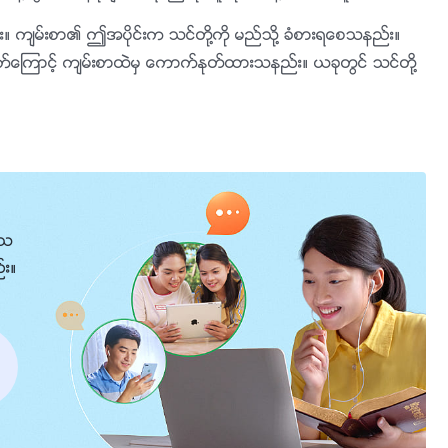
း။ က်မ္းစာ၏ ဤအပိုင္းက သင္တို႔ကို မည္သို႔ ခံစားရေစသနည္း။
ေၾကာင့္ က်မ္းစာထဲမွ ေကာက္ႏုတ္ထားသနည္း။ ယခုတြင္ သင္တို႔
စံကို ျမင္သေလာ။ သင္တို႔ ႀကိဳးစားစိတ္ကူး ၾကည့္ႏိုင္သည္။ သင္
ဲမွ ဘုရားသခင္သည္ မည္သည့္အရာႏွင့္ တူမည္နည္း။ ဤပုံသဏၭာန္က
မွာ တို႔ထိၿပီး ၾကည္ႏူးအားရဖြယ္ေကာင္းသည့္ ပုံတစ္ပုံျဖစ္သည္။
ကားမွ ရင္းႏွီးကြၽမ္းဝင္မႈသည္ အလြန္မနာလိုစရာေကာင္းသည္။ ဘုရားသခ
ၿပီး ထိုလူသားကို ဝန္းရံေစသည္။ လူသားသည္ ႏုံအၿပီး အျပစ္ကင္းသ
ပထမဆုံးခ်မွတ္ခဲ့သည့္ ပညတ္တရားဟု သင္တို႔ ဆိုႏိုင္သည္။ ဤပ
မွာက္ေတာ္ေအာက္တြင္ အလြန္ေပ်ာ္႐ႊင္စြာ ေနထိုင္သည္။ လူသား
 သ
ရားသခင္၏ အလိုေတာ္ ပါဝင္သည္။ သို႔ရာတြင္ လူသားမ်ိဳးႏြယ္
နထိုင္ေနစဥ္ ဘုရားသခင္သည္ လူသားအတြက္ ပူပန္ေပးသည္။
္း။
င္ေနသည္။ ဤသည္မွာ ဘုရားသခင္၏ ပထမဆုံးပညတ္တရားျဖစ္ၿပီး
့ နီးကပ္စြာ ဆက္စပ္ေနၿပီး ဘုရားသခင္ႏွင့္ ခြဲျခား၍မရေပ။
ဖစ္သည္။ ဆိုလိုသည္မွာ ဘုရားသခင္သည္ လူသားကို ဖန္ဆင္းလိုက္သ
္တစ္ခုရွိလာခဲ့သည္။ သူ၏ထိုတာဝန္က အဘယ္အရာနည္း။ လူသားကို သူ
နျဖင့္ သူ၏ ႏႈတ္ကပတ္ေတာ္မ်ားကို ယုံၾကည္ၿပီး နာခံဖို႔ ဘုရားသ
းေသာ ေမွ်ာ္လင့္ခ်က္လည္းျဖစ္သည္။ ဤေမွ်ာ္လင့္ခ်က္ႏွင့္ ဤႏႈ
ႏွလုံးသားကို ငါတို႔ ျမင္ေတြ႕ရသည္။ သို႔ရာတြင္ မည္သို႔ေသာႏွ
ကာင္းကို သိကြၽမ္းရာ အပင္မွတပါး ထိုဥယ်ာဥ္၌ ရွိသမွ်ေသာ အပင္
င္ ခ်စ္ျခင္းေမတၱာ ရွိသေလာ။ ထိုအထဲတြင္ စိုးရိမ္ပူပန္မႈ ရွိသေ
ိုကား မစားရ။ စားေသာေန႔တြင္ ဧကန္အမွန္ေသရမည္။” ဤ႐ိုးရွ