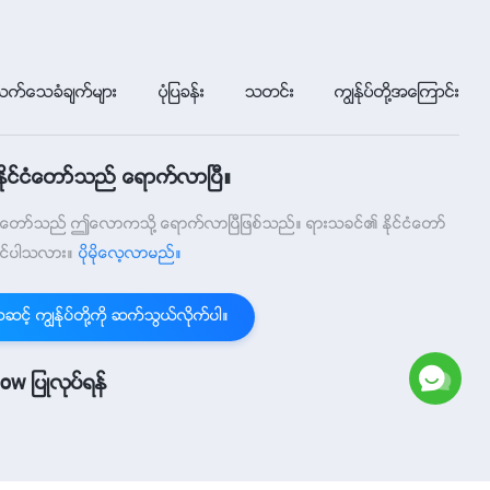
က္ေသခံခ်က္မ်ား
ပုံျပခန္း
သတင္း
ကြၽန္ုပ္တို႔အေၾကာင္း
ိုင္ငံေတာ္သည္ ေရာက္လာၿပီ။
ငံေတာ္သည္ ဤေလာကသို႔ ေရာက္လာၿပီျဖစ္သည္။ ရားသခင္၏ ႏိုင္ငံေတာ္
ခ်င္ပါသလား။
ပိုမိုေလ့လာမည္။
င့္ ကြၽန္ုပ္တို႔ကို ဆက္သြယ္လိုက္ပါ။
ollow ျပဳလုပ္ရန္