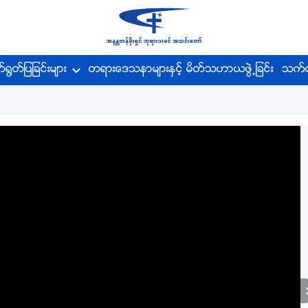
္႐ြတ္ျပျခင္းမ်ား
တရားေဒသနာမ်ားႏွင့္ မိတ္သဟာယဖြဲ႕ျခင္း
သက္ေ