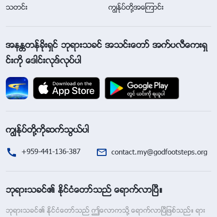
သတင္း
ကြၽန္ုပ္တို႔အေၾကာင္း
အနႏၲတန္ခိုးရွင္ ဘုရားသခင္ အသင္းေတာ္ အက္ပလီေကးရွ
င္းကို ေဒါင္းလုဒ္လုပ္ပါ
ကြၽန္ုပ္တို႔ကိုဆက္သြယ္ပါ
+959-441-136-387
contact.my@godfootsteps.org
ဘုရားသခင္၏ ႏိုင္ငံေတာ္သည္ ေရာက္လာၿပီ။
ဘုရားသခင္၏ ႏိုင္ငံေတာ္သည္ ဤေလာကသို႔ ေရာက္လာၿပီျဖစ္သည္။ ရား