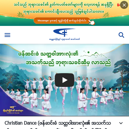
Christian Dance (ဖန္ဆင္းခံ သတၱဝါအားလုံး၏ အသက္သ