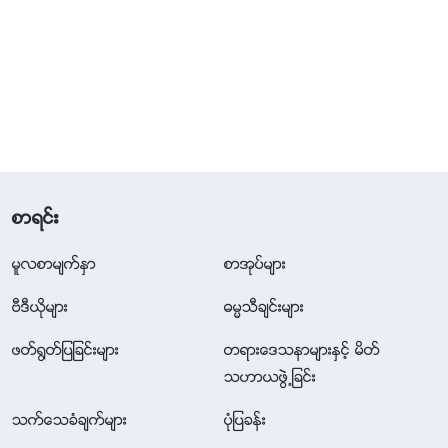
စာရင္း
မူလစာမ်က္ႏွာ
စာအုပ္မ်ား
ဗီဒီယိုမ်ား
ဓမၼသီခ်င္းမ်ား
ဖတ္႐ြတ္ျပျခင္းမ်ား
တရားေဒသနာမ်ားႏွင့္ မိတ္
သဟာယဖြဲ႕ျခင္း
သက္ေသခံခ်က္မ်ား
ပုံျပခန္း