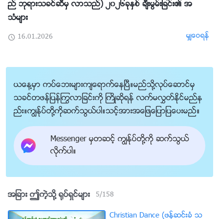
ည္ ဘုရားသခင္ဆီမွ လာသည္) ၂၀၂၆ခုႏွစ္ ခ်ီးမြမ္းျခင္း၏ အ
သံမ်ား
မွ်ေဝရန္
16.01.2026
ယေန႔မွာ ကပ္ေဘးမ်ားက်ေရာက္ေနၿပီ။မည္သို႔လုပ္ေဆာင္မွ
သခင္တဖန္ျပန္ႂကြလာျခင္းကို ႀကိဳဆိုရန္ လက္မလႊတ္ႏိုင္မည္န
ည္း။ကြၽန္ုပ္တို႔ကိုဆက္သြယ္ပါ။သင့္အားအေျဖေျပာျပေပးမည္။
Messenger မွတဆင့္ ကြၽန္ုပ္တို႔ကို ဆက္သြယ္
လိုက္ပါ။
အျခား ဤကဲ့သို႔ ႐ုပ္ရွင္မ်ား
5
/
158
Christian Dance (ဖန္ဆင္းခံ သ