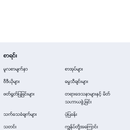
စာရင္း
မူလစာမ်က္ႏွာ
စာအုပ္မ်ား
ဗီဒီယိုမ်ား
ဓမၼသီခ်င္းမ်ား
ဖတ္႐ြတ္ျပျခင္းမ်ား
တရားေဒသနာမ်ားႏွင့္ မိတ္
သဟာယဖြဲ႕ျခင္း
သက္ေသခံခ်က္မ်ား
ပုံျပခန္း
သတင္း
ကြၽန္ုပ္တို႔အေၾကာင္း