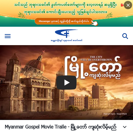
Myanmar Gospel Movie Traile - ၿမိဳ႕ေတာ္ က်ဆုံးလိမ့္မည္