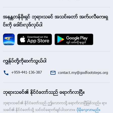
အနႏၲတန္ခိုးရွင္ ဘုရားသခင္ အသင္းေတာ္ အက္ပလီေကးရွ
င္းကို ေဒါင္းလုဒ္လုပ္ပါ
ကြၽန္ုပ္တို႔ကိုဆက္သြယ္ပါ
+959-441-136-387
contact.my@godfootsteps.org
ဘုရားသခင္၏ ႏိုင္ငံေတာ္သည္ ေရာက္လာၿပီ။
ဘုရားသခင္၏ ႏိုင္ငံေတာ္သည္ ဤေလာကသို႔ ေရာက္လာၿပီျဖစ္သည္။ ရား
သခင္၏ ႏိုင္ငံေတာ္သို႔ သင္ဝင္ေရာက္ခ်င္ပါသလား။
ပိုမိုေလ့လာမည္။