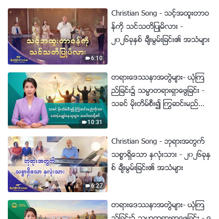
Christian Song - သင့္အထူးတာဝ
န္ကို သင္သတိျပဳမိလား -
၂၀၂၆ခုႏွစ္ ခ်ီးမြမ္းျခင္း၏ အသံမ်ား
6:10
တရားေဒႆနာအတြဲမ်ား- ယုံၾက
ည္ျခင္း၌ သမၼာတရားရွာေဖြျခင္း -
သခင္ မိုးတိမ္စီး၍ ႂကြဆင္းမည္ကို
သာ ေစာင့္ေမွ်ာ္ေနသူမ်ား အမဂၤ
10:31
လာရွိ၏
Christian Song - ဘုရားအတြက္
သစၥာရွိေသာ ႏွလုံးသား - ၂၀၂၆ခုႏွ
စ္ ခ်ီးမြမ္းျခင္း၏ အသံမ်ား
6:27
တရားေဒႆနာအတြဲမ်ား- ယုံၾက
ည္ျခင္း၌ သမၼာတရားရွာေဖြျခင္း - ေ