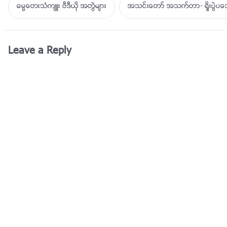
ဓမၼေတးသံက်ဴး ဗီဒီယို အတြဲမ်ား
အသင္းေတာ္ အသက္တာ- ရႈိးပြဲ
Leave a Reply