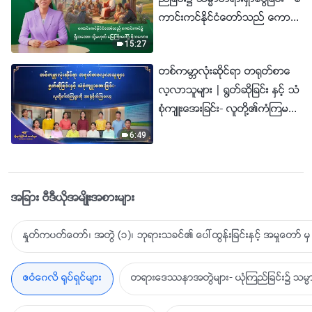
ကာင္းကင္ႏိုင္ငံေတာ္သည္ ေကာင္း
ကင္၌ ရွိသေလာ၊ သို႔မဟုတ္ ေျမႀ
15:27
ကီးေပၚ၌ ရွိသေလာ။
တစ္ကမာၻလုံးဆိုင္ရာ တ႐ုတ္စာေ
လ့လာသူမ်ား | ႐ြတ္ဆိုျခင္း ႏွင့္ သံ
စုံက်ဴးေအးျခင္း- လူတို႔၏ကံၾကမၼာ
ကို အာ႐ုံစိုက္ၾကေလာ့ | ၂၀၂၆ခုႏွ
6:49
စ္ ခ်ီးမြမ္းျခင္း၏ အသံမ်ား
အျခား ဗီဒီယိုအမ်ိဳးအစားမ်ား
ႏႈတ္ကပတ္ေတာ္၊ အတြဲ (၁)၊ ဘုရားသခင္၏ ေပၚထြန္းျခင္းႏွင့္ အမႈေတာ္ မွ 
ဧဝံေဂလိ ႐ုပ္ရွင္မ်ား
တရားေဒႆနာအတြဲမ်ား- ယုံၾကည္ျခင္း၌ သမၼာ