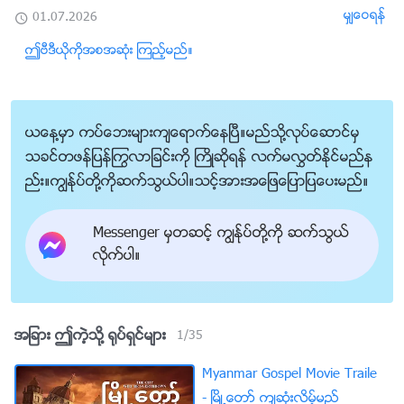
မွ်ေဝရန္
01.07.2026
ဤဗီဒီယိုကိုအစအဆုံး ၾကည့္မည္။
ယေန႔မွာ ကပ္ေဘးမ်ားက်ေရာက္ေနၿပီ။မည္သို႔လုပ္ေဆာင္မွ
သခင္တဖန္ျပန္ႂကြလာျခင္းကို ႀကိဳဆိုရန္ လက္မလႊတ္ႏိုင္မည္န
ည္း။ကြၽန္ုပ္တို႔ကိုဆက္သြယ္ပါ။သင့္အားအေျဖေျပာျပေပးမည္။
Messenger မွတဆင့္ ကြၽန္ုပ္တို႔ကို ဆက္သြယ္
လိုက္ပါ။
အျခား ဤကဲ့သို႔ ႐ုပ္ရွင္မ်ား
1
/
35
Myanmar Gospel Movie Traile
- ၿမိဳ႕ေတာ္ က်ဆုံးလိမ့္မည္