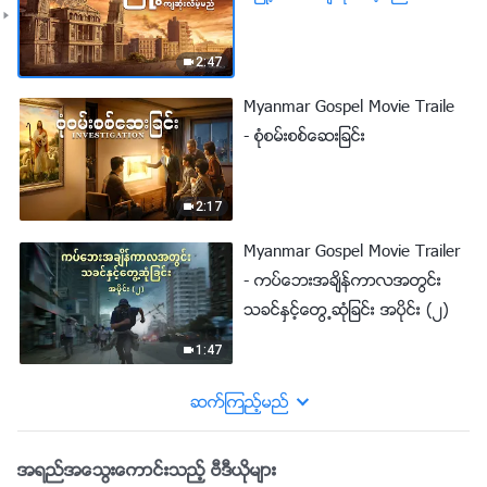
2:47
Myanmar Gospel Movie Traile
- စုံစမ္းစစ္ေဆးျခင္း
2:17
Myanmar Gospel Movie Trailer
- ကပ္ေဘးအခ်ိန္ကာလအတြင္း
သခင္ႏွင့္ေတြ႕ဆုံျခင္း အပိုင္း (၂)
1:47
ဆက္ၾကည့္မည္
အရည္အေသြးေကာင္းသည့္ ဗီဒီယိုမ်ား