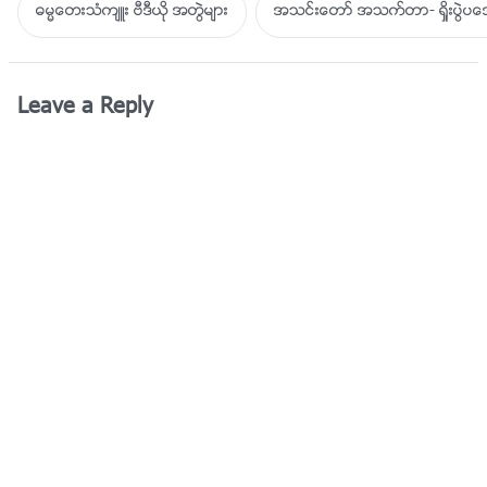
ဓမၼေတးသံက်ဴး ဗီဒီယို အတြဲမ်ား
အသင္းေတာ္ အသက္တာ- ရႈိးပြဲ
Leave a Reply