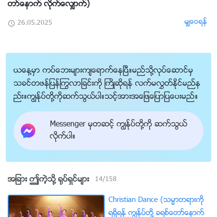
တာ္ေနာက္ လိုက္ေလွ်ာက္)
မွ်ေဝရန္
26.05.2025
ယေန႔မွာ ကပ္ေဘးမ်ားက်ေရာက္ေနၿပီ။မည္သို႔လုပ္ေဆာင္မွ
သခင္တဖန္ျပန္ႂကြလာျခင္းကို ႀကိဳဆိုရန္ လက္မလႊတ္ႏိုင္မည္န
ည္း။ကြၽန္ုပ္တို႔ကိုဆက္သြယ္ပါ။သင့္အားအေျဖေျပာျပေပးမည္။
Messenger မွတဆင့္ ကြၽန္ုပ္တို႔ကို ဆက္သြယ္
လိုက္ပါ။
အျခား ဤကဲ့သို႔ ႐ုပ္ရွင္မ်ား
14
/
158
Christian Dance (သမၼာတရားကို
ရရွိရန္ ကြၽန္ုပ္တို႔ ခရစ္ေတာ္ေနာက္