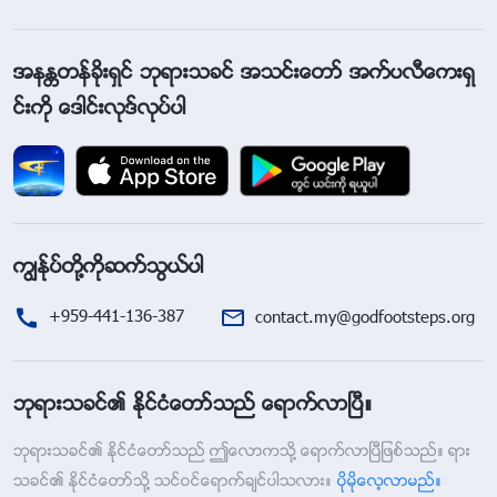
အနႏၲတန္ခိုးရွင္ ဘုရားသခင္ အသင္းေတာ္ အက္ပလီေကးရွ
င္းကို ေဒါင္းလုဒ္လုပ္ပါ
ကြၽန္ုပ္တို႔ကိုဆက္သြယ္ပါ
+959-441-136-387
contact.my@godfootsteps.org
ဘုရားသခင္၏ ႏိုင္ငံေတာ္သည္ ေရာက္လာၿပီ။
ဘုရားသခင္၏ ႏိုင္ငံေတာ္သည္ ဤေလာကသို႔ ေရာက္လာၿပီျဖစ္သည္။ ရား
သခင္၏ ႏိုင္ငံေတာ္သို႔ သင္ဝင္ေရာက္ခ်င္ပါသလား။
ပိုမိုေလ့လာမည္။