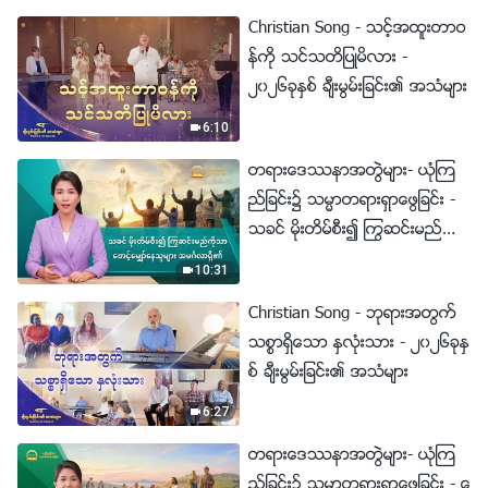
Christian Song - သင့္အထူးတာဝ
န္ကို သင္သတိျပဳမိလား -
၂၀၂၆ခုႏွစ္ ခ်ီးမြမ္းျခင္း၏ အသံမ်ား
6:10
တရားေဒႆနာအတြဲမ်ား- ယုံၾက
ည္ျခင္း၌ သမၼာတရားရွာေဖြျခင္း -
သခင္ မိုးတိမ္စီး၍ ႂကြဆင္းမည္ကို
သာ ေစာင့္ေမွ်ာ္ေနသူမ်ား အမဂၤ
10:31
လာရွိ၏
Christian Song - ဘုရားအတြက္
သစၥာရွိေသာ ႏွလုံးသား - ၂၀၂၆ခုႏွ
စ္ ခ်ီးမြမ္းျခင္း၏ အသံမ်ား
6:27
တရားေဒႆနာအတြဲမ်ား- ယုံၾက
ည္ျခင္း၌ သမၼာတရားရွာေဖြျခင္း - ေ