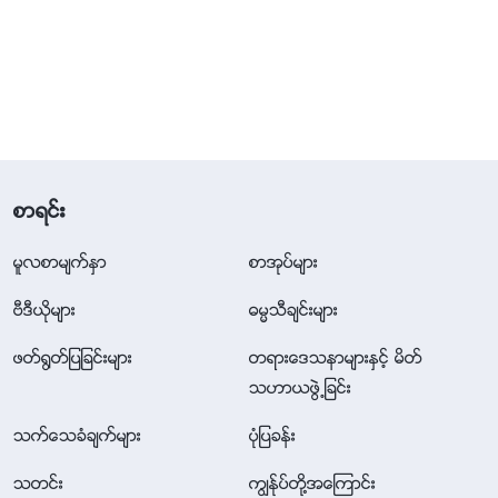
စာရင္း
မူလစာမ်က္ႏွာ
စာအုပ္မ်ား
ဗီဒီယိုမ်ား
ဓမၼသီခ်င္းမ်ား
ဖတ္႐ြတ္ျပျခင္းမ်ား
တရားေဒသနာမ်ားႏွင့္ မိတ္
သဟာယဖြဲ႕ျခင္း
သက္ေသခံခ်က္မ်ား
ပုံျပခန္း
သတင္း
ကြၽန္ုပ္တို႔အေၾကာင္း