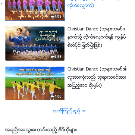
လိုက္ေလွ်ာက္)
4:08
Christian Dance (ဘုရားသခင္ေ
နာက္သို႔ လိုက္ေလွ်ာက္ရန္ ကြၽန္ုပ္
စိတ္ပိုင္းျဖတ္ၿပီးျဖစ္)
6:53
Christian Dance (ဘုရားသခင္၏
လူအားလုံးသည္ ဘုရားသခင္အား
အျပည့္အဝ ခ်ီးမြမ္း)
4:00
ဆက္ၾကည့္မည္
အရည္အေသြးေကာင္းသည့္ ဗီဒီယိုမ်ား