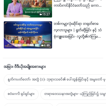
ကာင္းကင္ႏိုင္ငံေတာ္သည္ ေကာင္း
ကင္၌ ရွိသေလာ၊ သို႔မဟုတ္ ေျမႀ
15:27
ကီးေပၚ၌ ရွိသေလာ။
တစ္ကမာၻလုံးဆိုင္ရာ တ႐ုတ္စာေ
လ့လာသူမ်ား | ႐ြတ္ဆိုျခင္း ႏွင့္ သံ
စုံက်ဴးေအးျခင္း- လူတို႔၏ကံၾကမၼာ
ကို အာ႐ုံစိုက္ၾကေလာ့ | ၂၀၂၆ခုႏွ
6:49
စ္ ခ်ီးမြမ္းျခင္း၏ အသံမ်ား
အျခား ဗီဒီယိုအမ်ိဳးအစားမ်ား
ႏႈတ္ကပတ္ေတာ္၊ အတြဲ (၁)၊ ဘုရားသခင္၏ ေပၚထြန္းျခင္းႏွင့္ အမႈေတာ္ မွ 
ဧဝံေဂလိ ႐ုပ္ရွင္မ်ား
တရားေဒႆနာအတြဲမ်ား- ယုံၾကည္ျခင္း၌ သမၼာ