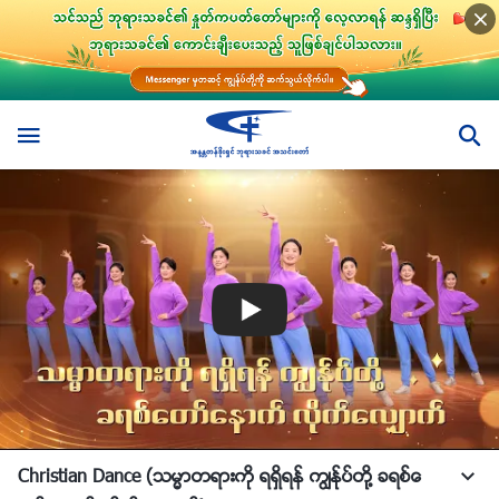
Christian Dance (သမၼာတရားကို ရရွိရန္ ကြၽန္ုပ္တို႔ ခရစ္ေ