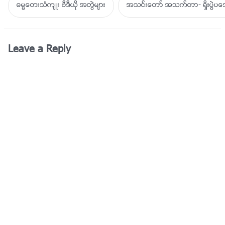
ဓမၼေတးသံက်ဴး ဗီဒီယို အတြဲမ်ား
အသင္းေတာ္ အသက္တာ- ရႈိးပြဲ
Leave a Reply