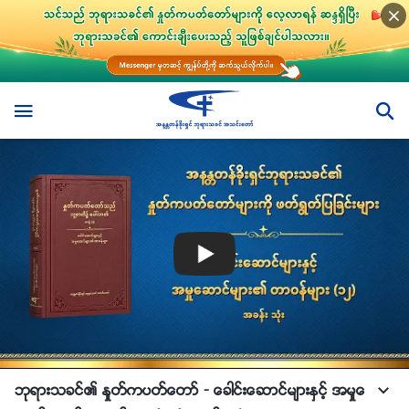
ဘုရားသခင္၏ ႏႈတ္ကပတ္ေတာ္ - ေခါင္းေဆာင္မ်ားႏွင့္ အမႈေ