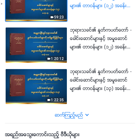
မ်ား၏ တာဝန္မ်ား (၁၂) အခန္း
သုံး
59:23
ဘုရားသခင္၏ ႏႈတ္ကပတ္ေတာ္ -
ေခါင္းေဆာင္မ်ားႏွင့္ အမႈေဆာင္
မ်ား၏ တာဝန္မ်ား (၁၂) အခန္း
ေလး
1:20:12
ဘုရားသခင္၏ ႏႈတ္ကပတ္ေတာ္ -
ေခါင္းေဆာင္မ်ားႏွင့္ အမႈေဆာင္
မ်ား၏ တာဝန္မ်ား (၁၃) အခန္း
တစ္
1:22:35
ဆက္ၾကည့္မည္
အရည္အေသြးေကာင္းသည့္ ဗီဒီယိုမ်ား