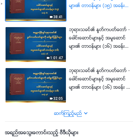
မ်ား၏ တာဝန္မ်ား (၁၅) အခန္း
ငါး
38:41
ဘုရားသခင္၏ ႏႈတ္ကပတ္ေတာ္ -
ေခါင္းေဆာင္မ်ားႏွင့္ အမႈေဆာင္
မ်ား၏ တာဝန္မ်ား (၁၆) အခန္း
တစ္
1:01:47
ဘုရားသခင္၏ ႏႈတ္ကပတ္ေတာ္ -
ေခါင္းေဆာင္မ်ားႏွင့္ အမႈေဆာင္
မ်ား၏ တာဝန္မ်ား (၁၆) အခန္း ႏွ
စ္
32:05
ဆက္ၾကည့္မည္
အရည္အေသြးေကာင္းသည့္ ဗီဒီယိုမ်ား