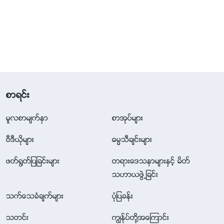
စာရင္း
မူလစာမ်က္ႏွာ
စာအုပ္မ်ား
ဗီဒီယိုမ်ား
ဓမၼသီခ်င္းမ်ား
ဖတ္႐ြတ္ျပျခင္းမ်ား
တရားေဒသနာမ်ားႏွင့္ မိတ္
သဟာယဖြဲ႕ျခင္း
သက္ေသခံခ်က္မ်ား
ပုံျပခန္း
သတင္း
ကြၽန္ုပ္တို႔အေၾကာင္း