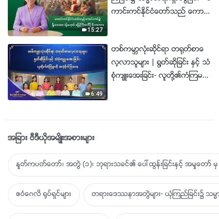
ကာင္းကင္ႏိုင္ငံေတာ္သည္ ေကာင္း
ကင္၌ ရွိသေလာ၊ သို႔မဟုတ္ ေျမႀ
15:27
ကီးေပၚ၌ ရွိသေလာ။
တစ္ကမာၻလုံးဆိုင္ရာ တ႐ုတ္စာေ
လ့လာသူမ်ား | ႐ြတ္ဆိုျခင္း ႏွင့္ သံ
စုံက်ဴးေအးျခင္း- လူတို႔၏ကံၾကမၼာ
ကို အာ႐ုံစိုက္ၾကေလာ့ | ၂၀၂၆ခုႏွ
6:49
စ္ ခ်ီးမြမ္းျခင္း၏ အသံမ်ား
အျခား ဗီဒီယိုအမ်ိဳးအစားမ်ား
ႏႈတ္ကပတ္ေတာ္၊ အတြဲ (၁)၊ ဘုရားသခင္၏ ေပၚထြန္းျခင္းႏွင့္ အမႈေတာ္ မွ 
ဧဝံေဂလိ ႐ုပ္ရွင္မ်ား
တရားေဒႆနာအတြဲမ်ား- ယုံၾကည္ျခင္း၌ သမၼာ