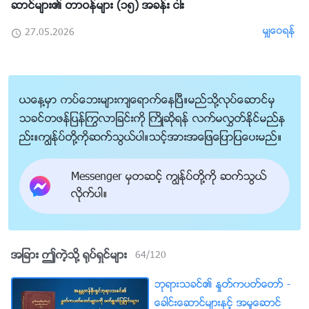
ဆာင္မ်ား၏ တာဝန္မ်ား (၁၅) အခန္း ငါး
မွ်ေဝရန္
27.05.2026
ယေန႔မွာ ကပ္ေဘးမ်ားက်ေရာက္ေနၿပီ။မည္သို႔လုပ္ေဆာင္မွ
သခင္တဖန္ျပန္ႂကြလာျခင္းကို ႀကိဳဆိုရန္ လက္မလႊတ္ႏိုင္မည္န
ည္း။ကြၽန္ုပ္တို႔ကိုဆက္သြယ္ပါ။သင့္အားအေျဖေျပာျပေပးမည္။
Messenger မွတဆင့္ ကြၽန္ုပ္တို႔ကို ဆက္သြယ္
လိုက္ပါ။
အျခား ဤကဲ့သို႔ ႐ုပ္ရွင္မ်ား
64
/
120
ဘုရားသခင္၏ ႏႈတ္ကပတ္ေတာ္ -
ေခါင္းေဆာင္မ်ားႏွင့္ အမႈေဆာင္