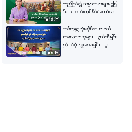
ဘုရားသခင္၏ ႏႈတ္ကပတ္ေတာ္ - ေခါ
ကည္ျခင္း၌ သမၼာတရားရွာေဖြျခ
င္းေဆာင္မ်ားႏွင့္ အမႈေဆာင္မ်ား၏
င္း - ေကာင္းကင္ႏိုင္ငံေတာ္သ
တာဝန္မ်ား (၁၁) အခန္း သုံး
ည္ ေကာင္းကင္၌ ရွိသေလာ၊
1:04:54
15:27
သို႔မဟုတ္ ေျမႀကီးေပၚ၌ ရွိသေ
တစ္ကမာၻလုံးဆိုင္ရာ တ႐ုတ္
ဘုရားသခင္၏ ႏႈတ္ကပတ္ေတာ္ - ေခါ
လာ။
စာေလ့လာသူမ်ား | ႐ြတ္ဆိုျခင္း
င္းေဆာင္မ်ားႏွင့္ အမႈေဆာင္မ်ား၏
ႏွင့္ သံစုံက်ဴးေအးျခင္း- လူ
တာဝန္မ်ား (၁၁) အခန္း ေလး
49:27
တို႔၏ကံၾကမၼာကို အာ႐ုံစိုက္ၾကေ
6:49
လာ့ | ၂၀၂၆ခုႏွစ္ ခ်ီးမြမ္းျခင္း၏
ဘုရားသခင္၏ ႏႈတ္ကပတ္ေတာ္ - ေခါ
အသံမ်ား
င္းေဆာင္မ်ားႏွင့္ အမႈေဆာင္မ်ား၏
တာဝန္မ်ား (၁၂) အခန္း တစ္
50:08
ဘုရားသခင္၏ ႏႈတ္ကပတ္ေတာ္ - ေခါ
င္းေဆာင္မ်ားႏွင့္ အမႈေဆာင္မ်ား၏
တာဝန္မ်ား (၁၂) အခန္း ႏွစ္
1:14:27
ဘုရားသခင္၏ ႏႈတ္ကပတ္ေတာ္ - ေခါ