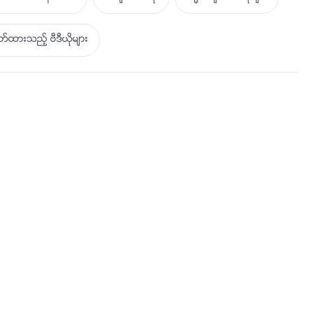
ားသည့္ ဗီဒီယိုမ်ား