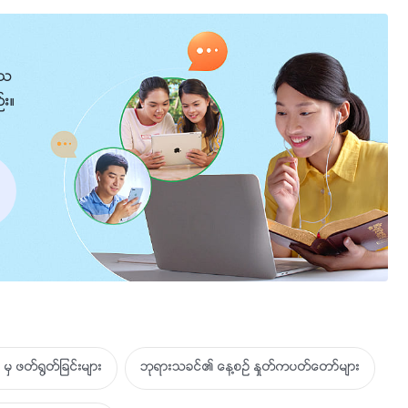
 သ
္း။
ွ ဖတ္႐ြတ္ျခင္းမ်ား
ဘုရားသခင္၏ ေန႔စဥ္ ႏႈတ္ကပတ္ေတာ္မ်ား