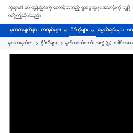
ဘုရား၏ ေပၚထြန္းျခင္းကို ေတာင့္တသည့္ ရွာေဖြသူမ်ားအားလုံးကို ကြၽန္ု
ပ္တို႔ႀကိဳဆိုပါသည္။
မူလစာမ်က္ႏွာ
စာအုပ္မ်ား
ဗီဒီယိုမ်ား
ဓမၼသီခ်င္းမ်ား
ဖတ
မူလစာမ်က္ႏွာ
ဗြီဒီယိုမ်ား
ႏႈတ္ကပတ္ေတာ္၊ အတြဲ (၅)၊ ေခါင္းေဆာင္မ