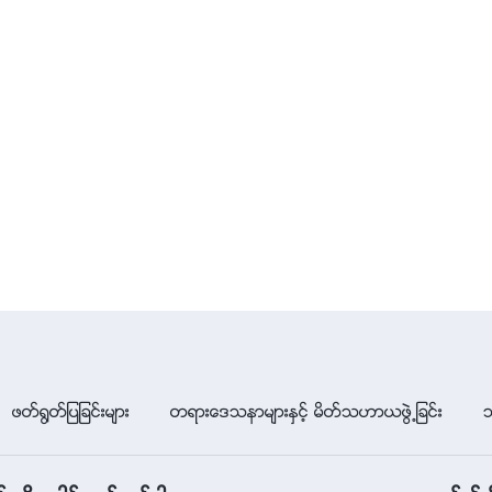
ဖတ္႐ြတ္ျပျခင္းမ်ား
တရားေဒသနာမ်ားႏွင့္ မိတ္သဟာယဖြဲ႕ျခင္း
သ