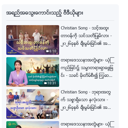
ဘုရားသခင္၏ ႏႈတ္ကပတ္ေတာ္ - ေခါ
အရည္အေသြးေကာင္းသည့္ ဗီဒီယိုမ်ား
င္းေဆာင္မ်ားႏွင့္ အမႈေဆာင္မ်ား၏
တာဝန္မ်ား (၁၀) အခန္း ေလး
52:55
Christian Song - သင့္အထူး
တာဝန္ကို သင္သတိျပဳမိလား -
ဘုရားသခင္၏ ႏႈတ္ကပတ္ေတာ္ - ေခါ
၂၀၂၆ခုႏွစ္ ခ်ီးမြမ္းျခင္း၏ အသံ
င္းေဆာင္မ်ားႏွင့္ အမႈေဆာင္မ်ား၏
မ်ား
6:10
တာဝန္မ်ား (၁၀) အခန္း ငါး
40:38
တရားေဒႆနာအတြဲမ်ား- ယုံၾ
ကည္ျခင္း၌ သမၼာတရားရွာေဖြျခ
ဘုရားသခင္၏ ႏႈတ္ကပတ္ေတာ္ - ေခါ
င္း - သခင္ မိုးတိမ္စီး၍ ႂကြဆင္း
င္းေဆာင္မ်ားႏွင့္ အမႈေဆာင္မ်ား၏
တာဝန္မ်ား (၁၁) အခန္း တစ္
မည္ကိုသာ ေစာင့္ေမွ်ာ္ေနသူမ်ား
10:31
51:55
အမဂၤလာရွိ၏
Christian Song - ဘုရားအတြ
ဘုရားသခင္၏ ႏႈတ္ကပတ္ေတာ္ - ေခါ
က္ သစၥာရွိေသာ ႏွလုံးသား -
င္းေဆာင္မ်ားႏွင့္ အမႈေဆာင္မ်ား၏
၂၀၂၆ခုႏွစ္ ခ်ီးမြမ္းျခင္း၏ အသံ
တာဝန္မ်ား (၁၁) အခန္း ႏွစ္
မ်ား
6:27
1:16:58
တရားေဒႆနာအတြဲမ်ား- ယုံၾ