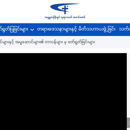
္႐ြတ္ျပျခင္းမ်ား
တရားေဒသနာမ်ားႏွင့္ မိတ္သဟာယဖြဲ႕ျခင္း
သက္ေ
်ားႏွင့္ အမႈေဆာင္မ်ား၏ တာဝန္မ်ား မွ ဖတ္႐ြတ္ျခင္းမ်ား