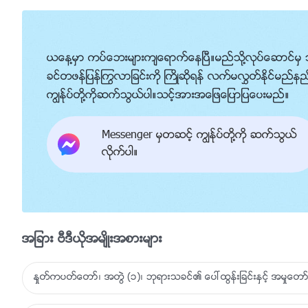
ယေန႔မွာ ကပ္ေဘးမ်ားက်ေရာက္ေနၿပီ။မည္သို႔လုပ္ေဆာင္မွ
ခင္တဖန္ျပန္ႂကြလာျခင္းကို ႀကိဳဆိုရန္ လက္မလႊတ္ႏိုင္မည္နည
ကြၽန္ုပ္တို႔ကိုဆက္သြယ္ပါ။သင့္အားအေျဖေျပာျပေပးမည္။
Messenger မွတဆင့္ ကြၽန္ုပ္တို႔ကို ဆက္သြယ္
လိုက္ပါ။
အျခား ဗီဒီယိုအမ်ိဳးအစားမ်ား
ႏႈတ္ကပတ္ေတာ္၊ အတြဲ (၁)၊ ဘုရားသခင္၏ ေပၚထြန္းျခင္းႏွင့္ အမႈေတာ္ မ