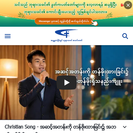
Christian Song - အဆင့္အတန္းကို တန္ဖိုးထားျခင္း၌ အဘ