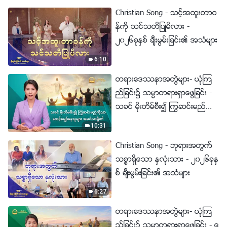
Christian Song - သင့္အထူးတာဝ
န္ကို သင္သတိျပဳမိလား -
၂၀၂၆ခုႏွစ္ ခ်ီးမြမ္းျခင္း၏ အသံမ်ား
6:10
တရားေဒႆနာအတြဲမ်ား- ယုံၾက
ည္ျခင္း၌ သမၼာတရားရွာေဖြျခင္း -
သခင္ မိုးတိမ္စီး၍ ႂကြဆင္းမည္ကို
သာ ေစာင့္ေမွ်ာ္ေနသူမ်ား အမဂၤ
10:31
လာရွိ၏
Christian Song - ဘုရားအတြက္
သစၥာရွိေသာ ႏွလုံးသား - ၂၀၂၆ခုႏွ
စ္ ခ်ီးမြမ္းျခင္း၏ အသံမ်ား
6:27
တရားေဒႆနာအတြဲမ်ား- ယုံၾက
ည္ျခင္း၌ သမၼာတရားရွာေဖြျခင္း - ေ