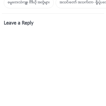
ဓမၼေတးသံက်ဴး ဗီဒီယို အတြဲမ်ား
အသင္းေတာ္ အသက္တာ- ရႈိးပြဲ
Leave a Reply