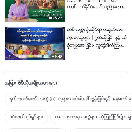
ကာင္းကင္ႏိုင္ငံေတာ္သည္ ေကာင္း
ကင္၌ ရွိသေလာ၊ သို႔မဟုတ္ ေျမႀ
15:27
ကီးေပၚ၌ ရွိသေလာ။
တစ္ကမာၻလုံးဆိုင္ရာ တ႐ုတ္စာေ
လ့လာသူမ်ား | ႐ြတ္ဆိုျခင္း ႏွင့္ သံ
စုံက်ဴးေအးျခင္း- လူတို႔၏ကံၾကမၼာ
ကို အာ႐ုံစိုက္ၾကေလာ့ | ၂၀၂၆ခုႏွ
6:49
စ္ ခ်ီးမြမ္းျခင္း၏ အသံမ်ား
အျခား ဗီဒီယိုအမ်ိဳးအစားမ်ား
ႏႈတ္ကပတ္ေတာ္၊ အတြဲ (၁)၊ ဘုရားသခင္၏ ေပၚထြန္းျခင္းႏွင့္ အမႈေတာ္ မွ 
ဧဝံေဂလိ ႐ုပ္ရွင္မ်ား
တရားေဒႆနာအတြဲမ်ား- ယုံၾကည္ျခင္း၌ သမၼာ