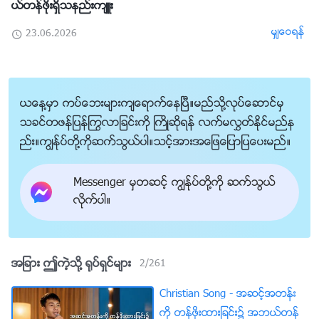
ယ္တန္ဖိုးရွိသနည္းက်ဴး
မွ်ေဝရန္
23.06.2026
ယေန႔မွာ ကပ္ေဘးမ်ားက်ေရာက္ေနၿပီ။မည္သို႔လုပ္ေဆာင္မွ
သခင္တဖန္ျပန္ႂကြလာျခင္းကို ႀကိဳဆိုရန္ လက္မလႊတ္ႏိုင္မည္န
ည္း။ကြၽန္ုပ္တို႔ကိုဆက္သြယ္ပါ။သင့္အားအေျဖေျပာျပေပးမည္။
Messenger မွတဆင့္ ကြၽန္ုပ္တို႔ကို ဆက္သြယ္
လိုက္ပါ။
အျခား ဤကဲ့သို႔ ႐ုပ္ရွင္မ်ား
2
/
261
Christian Song - အဆင့္အတန္း
ကို တန္ဖိုးထားျခင္း၌ အဘယ္တန္