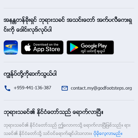
အနႏၲတန္ခိုးရွင္ ဘုရားသခင္ အသင္းေတာ္ အက္ပလီေကးရွ
င္းကို ေဒါင္းလုဒ္လုပ္ပါ
ကြၽန္ုပ္တို႔ကိုဆက္သြယ္ပါ
+959-441-136-387
contact.my@godfootsteps.org
ဘုရားသခင္၏ ႏိုင္ငံေတာ္သည္ ေရာက္လာၿပီ။
ဘုရားသခင္၏ ႏိုင္ငံေတာ္သည္ ဤေလာကသို႔ ေရာက္လာၿပီျဖစ္သည္။ ရား
သခင္၏ ႏိုင္ငံေတာ္သို႔ သင္ဝင္ေရာက္ခ်င္ပါသလား။
ပိုမိုေလ့လာမည္။