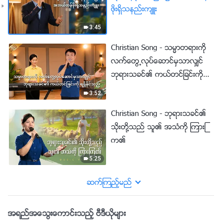
ဖိုးရွိသနည္းက်ဴး
3:45
Christian Song - သမၼာတရားကို
လက္ေတြ႕လုပ္ေဆာင္မွသာလွ်င္
ဘုရားသခင္၏ ကယ္တင္ျခင္းကို ရ
ရွိႏိုင္သည္
3:52
Christian Song - ဘုရားသခင္၏
သိုးတို႔သည္ သူ၏ အသံကို ၾကားၾ
က၏
5:25
ဆက္ၾကည့္မည္
အရည္အေသြးေကာင္းသည့္ ဗီဒီယိုမ်ား