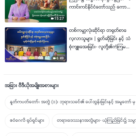
ကာင္းကင္ႏိုင္ငံေတာ္သည္ ေကာင္း
ကင္၌ ရွိသေလာ၊ သို႔မဟုတ္ ေျမႀ
15:27
ကီးေပၚ၌ ရွိသေလာ။
တစ္ကမာၻလုံးဆိုင္ရာ တ႐ုတ္စာေ
လ့လာသူမ်ား | ႐ြတ္ဆိုျခင္း ႏွင့္ သံ
စုံက်ဴးေအးျခင္း- လူတို႔၏ကံၾကမၼာ
ကို အာ႐ုံစိုက္ၾကေလာ့ | ၂၀၂၆ခုႏွ
6:49
စ္ ခ်ီးမြမ္းျခင္း၏ အသံမ်ား
အျခား ဗီဒီယိုအမ်ိဳးအစားမ်ား
ႏႈတ္ကပတ္ေတာ္၊ အတြဲ (၁)၊ ဘုရားသခင္၏ ေပၚထြန္းျခင္းႏွင့္ အမႈေတာ္ မွ 
ဧဝံေဂလိ ႐ုပ္ရွင္မ်ား
တရားေဒႆနာအတြဲမ်ား- ယုံၾကည္ျခင္း၌ သမၼာ