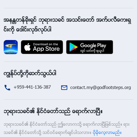
အနႏၲတန္ခိုးရွင္ ဘုရားသခင္ အသင္းေတာ္ အက္ပလီေကးရွ
င္းကို ေဒါင္းလုဒ္လုပ္ပါ
ကြၽန္ုပ္တို႔ကိုဆက္သြယ္ပါ
+959-441-136-387
contact.my@godfootsteps.org
ဘုရားသခင္၏ ႏိုင္ငံေတာ္သည္ ေရာက္လာၿပီ။
ဘုရားသခင္၏ ႏိုင္ငံေတာ္သည္ ဤေလာကသို႔ ေရာက္လာၿပီျဖစ္သည္။ ရား
သခင္၏ ႏိုင္ငံေတာ္သို႔ သင္ဝင္ေရာက္ခ်င္ပါသလား။
ပိုမိုေလ့လာမည္။