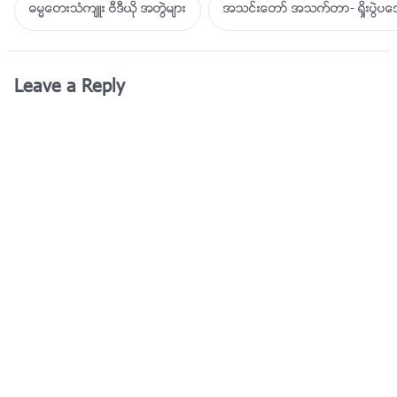
ဓမၼေတးသံက်ဴး ဗီဒီယို အတြဲမ်ား
အသင္းေတာ္ အသက္တာ- ရႈိးပြဲ
Leave a Reply