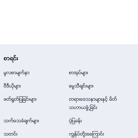
စာရင္း
မူလစာမ်က္ႏွာ
စာအုပ္မ်ား
ဗီဒီယိုမ်ား
ဓမၼသီခ်င္းမ်ား
ဖတ္႐ြတ္ျပျခင္းမ်ား
တရားေဒသနာမ်ားႏွင့္ မိတ္
သဟာယဖြဲ႕ျခင္း
သက္ေသခံခ်က္မ်ား
ပုံျပခန္း
သတင္း
ကြၽန္ုပ္တို႔အေၾကာင္း