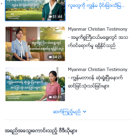
လူေတြကို ကြၽန္မ ပိုင္းျခားသိျမင္ႏိုင္ၿ
ပီ
51:44
Myanmar Christian Testimony
- အမႈကိစၥႀကီးငယ္မေ႐ြးတြင္ အသ
က္ဝင္ေရာက္မႈ ရရွိႏိုင္သည္
34:21
Myanmar Christian Testimony
- ကြၽန္မတာဝန္ ဆုံးရႈံးၿပီးေနာက္
ဆင္ျခင္သုံးသပ္ျခင္းမ်ား
43:51
ဆက္ၾကည့္မည္
အရည္အေသြးေကာင္းသည့္ ဗီဒီယိုမ်ား