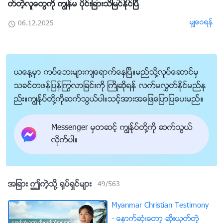
တ္တဲ့လူေတြကို ကြၽန္မ ပိုင္းျခားသိျမင္ႏိုင္ၿပီ
မွ်ေဝရန္
06.12.2025
ယေန႔မွာ ကပ္ေဘးမ်ားက်ေရာက္ေနၿပီ။မည္သို႔လုပ္ေဆာင္မွ
သခင္တဖန္ျပန္ႂကြလာျခင္းကို ႀကိဳဆိုရန္ လက္မလႊတ္ႏိုင္မည္န
ည္း။ကြၽန္ုပ္တို႔ကိုဆက္သြယ္ပါ။သင့္အားအေျဖေျပာျပေပးမည္။
Messenger မွတဆင့္ ကြၽန္ုပ္တို႔ကို ဆက္သြယ္
လိုက္ပါ။
အျခား ဤကဲ့သို႔ ႐ုပ္ရွင္မ်ား
49
/
563
Myanmar Christian Testimony
- ေနာက္ဆုံးေတာ့ ဆိုးယုတ္တဲ့