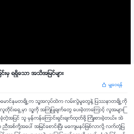
ျခင္းမွ ရရွိေသာ အသိအျမင္မ်ား
မွ်ေဝရန္
ေမာင္ႏွမတခ်ိဳ႕က သူ႔အလုပ္ထဲက လမ္းလြဲမႈေတြနဲ႔ ျပႆနာတခ်ိဳ႕ကို
င္းေရွ႕မွာ သူ႔ကို အႀကံျပဳခ်က္ေတြ ေပးခဲ့တာေၾကာင့္ လူအမ်ားႀ
ုံတဲ့အျပင္ သူ မွန္ကန္ေၾကာင္းရွင္းခ်က္ထုတ္ဖို႔ ႀကိဳးစားခဲ့တယ္။ အဲ
ူက ညီအစ္ကို႔အေပၚ အျမင္ေစာင္းၿပီး မေက်မနပ္ျဖစ္လာလို႔ လက္တုံ႔ျပ