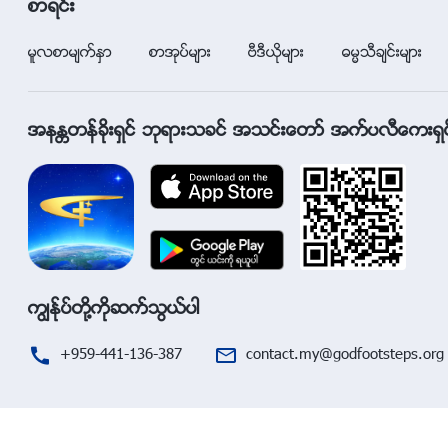
စာရင္း
မူလစာမ်က္ႏွာ
စာအုပ္မ်ား
ဗီဒီယိုမ်ား
ဓမၼသီခ်င္းမ်ား
အနႏၲတန္ခိုးရွင္ ဘုရားသခင္ အသင္းေတာ္ အက္ပလီေကးရွင္းက
ကြၽန္ုပ္တို႔ကိုဆက္သြယ္ပါ
+959-441-136-387
contact.my@godfootsteps.org
အသုံးျပဳျခင္းဆိုင္ရာ စည္းမ်ဥ္းစည္းကမ္းမ်ား
ကိုယ္ေရးလုံၿခဳံမႈ မူဝါဒ