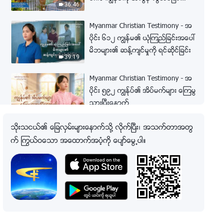
36:46
စသည္
Myanmar Christian Testimony - အ
ပိုင္း ၆၁၂ ကြၽန္မ၏ ယုံၾကည္ျခင္းအေပၚ
မိဘမ်ား၏ ဆန႔္က်င္မႈကို ရင္ဆိုင္ျခင္း
39:19
Myanmar Christian Testimony - အ
ပိုင္း ၅၉၂ ကြၽန္ုပ္၏ အိပ္မက္မ်ား ေၾကမြ
သြားၿပီးေနာက္
46:44
သိုးသငယ္၏ ေျခလွမ္းမ်ားေနာက္သို႔ လိုက္ၿပီး၊ အသက္တာအတြ
Myanmar Christian Testimony - အ
က္ ႂကြယ္ဝေသာ အေထာက္အပံ့ကို ေပ်ာ္ေမြ႕ပါ။
ပိုင္း ၆၁၁ ေနာက္ဆုံးေတာ့ အားငယ္စိ
တ္ရဲ႕ အရိပ္ကေန ကြၽန္မလြတ္ေျမာက္ခဲ့
52:12
ၿပီ
Myanmar Christian Testimony - အ
ပိုင္း ၆၁၀ ကြၽန္မ တာဝန္ေတြကို ေခါ
င္းေရွာင္ခဲ့တုန္းက ဘာေတြကို စိုးရိမ္ပူပ
50:05
န္ခဲ့သလဲ