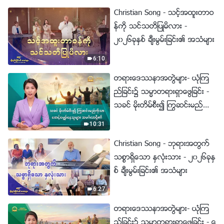
Christian Song - သင့္အထူးတာဝ
န္ကို သင္သတိျပဳမိလား -
၂၀၂၆ခုႏွစ္ ခ်ီးမြမ္းျခင္း၏ အသံမ်ား
6:10
တရားေဒႆနာအတြဲမ်ား- ယုံၾက
ည္ျခင္း၌ သမၼာတရားရွာေဖြျခင္း -
သခင္ မိုးတိမ္စီး၍ ႂကြဆင္းမည္ကို
သာ ေစာင့္ေမွ်ာ္ေနသူမ်ား အမဂၤ
10:31
လာရွိ၏
Christian Song - ဘုရားအတြက္
သစၥာရွိေသာ ႏွလုံးသား - ၂၀၂၆ခုႏွ
စ္ ခ်ီးမြမ္းျခင္း၏ အသံမ်ား
6:27
တရားေဒႆနာအတြဲမ်ား- ယုံၾက
ည္ျခင္း၌ သမၼာတရားရွာေဖြျခင္း - ေ