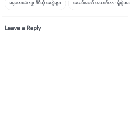
ဓမၼေတးသံက်ဴး ဗီဒီယို အတြဲမ်ား
အသင္းေတာ္ အသက္တာ- ရႈိးပြဲ
Leave a Reply