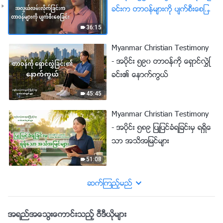
ခင္းက တာဝန္မ်ားကို ပ်က္စီးေစျခ
င္း
36:15
Myanmar Christian Testimony
- အပိုင္း ၅၉၀ တာဝန္ကို ေရွာင္လႊဲျ
ခင္း၏ ေနာက္ကြယ္
45:45
Myanmar Christian Testimony
- အပိုင္း ၅၈၉ ျပဳျပင္ခံရျခင္းမွ ရရွိေ
သာ အသိအျမင္မ်ား
51:08
ဆက္ၾကည့္မည္
အရည္အေသြးေကာင္းသည့္ ဗီဒီယိုမ်ား