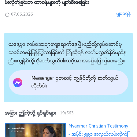
မ္းလိုက္ျခင္းက တာဝန္မ်ားကို ပ်က္စီးေစျခင္း
မွ်ေဝရန္
07.06.2026
ယေန႔မွာ ကပ္ေဘးမ်ားက်ေရာက္ေနၿပီ။မည္သို႔လုပ္ေဆာင္မွ
သခင္တဖန္ျပန္ႂကြလာျခင္းကို ႀကိဳဆိုရန္ လက္မလႊတ္ႏိုင္မည္န
ည္း။ကြၽန္ုပ္တို႔ကိုဆက္သြယ္ပါ။သင့္အားအေျဖေျပာျပေပးမည္။
Messenger မွတဆင့္ ကြၽန္ုပ္တို႔ကို ဆက္သြယ္
လိုက္ပါ။
အျခား ဤကဲ့သို႔ ႐ုပ္ရွင္မ်ား
19
/
563
Myanmar Christian Testimony
- အပိုင္း ၅၉၁ အလြယ္လမ္းလိုက္ျ