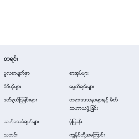
စာရင္း
မူလစာမ်က္ႏွာ
စာအုပ္မ်ား
ဗီဒီယိုမ်ား
ဓမၼသီခ်င္းမ်ား
ဖတ္႐ြတ္ျပျခင္းမ်ား
တရားေဒသနာမ်ားႏွင့္ မိတ္
သဟာယဖြဲ႕ျခင္း
သက္ေသခံခ်က္မ်ား
ပုံျပခန္း
သတင္း
ကြၽန္ုပ္တို႔အေၾကာင္း