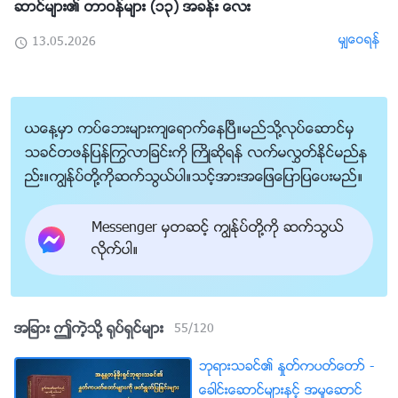
ဆာင္မ်ား၏ တာဝန္မ်ား (၁၃) အခန္း ေလး
မွ်ေဝရန္
13.05.2026
ယေန႔မွာ ကပ္ေဘးမ်ားက်ေရာက္ေနၿပီ။မည္သို႔လုပ္ေဆာင္မွ
သခင္တဖန္ျပန္ႂကြလာျခင္းကို ႀကိဳဆိုရန္ လက္မလႊတ္ႏိုင္မည္န
ည္း။ကြၽန္ုပ္တို႔ကိုဆက္သြယ္ပါ။သင့္အားအေျဖေျပာျပေပးမည္။
Messenger မွတဆင့္ ကြၽန္ုပ္တို႔ကို ဆက္သြယ္
လိုက္ပါ။
အျခား ဤကဲ့သို႔ ႐ုပ္ရွင္မ်ား
55
/
120
ဘုရားသခင္၏ ႏႈတ္ကပတ္ေတာ္ -
ေခါင္းေဆာင္မ်ားႏွင့္ အမႈေဆာင္