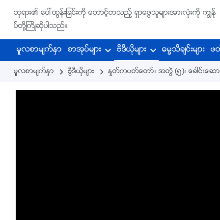
ဘုရား၏ ေပၚထြန္းျခင္းကို ေတာင့္တသည့္ ရွာေဖြသူမ်ားအားလုံးကို ကြၽန္ု
ပ္တို႔ႀကိဳဆိုပါသည္။
မူလစာမ်က္ႏွာ
စာအုပ္မ်ား
ဗီဒီယိုမ်ား
ဓမၼသီခ်င္းမ်ား
ဖတ
မူလစာမ်က္ႏွာ
ဗြီဒီယိုမ်ား
ႏႈတ္ကပတ္ေတာ္၊ အတြဲ (၅)၊ ေခါင္းေဆာင္မ