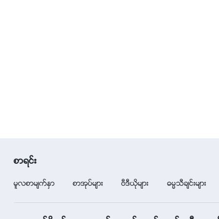
စာရင္း
မူလစာမ်က္ႏွာ
စာအုပ္မ်ား
ဗီဒီယိုမ်ား
ဓမၼသီခ်င္းမ်ား