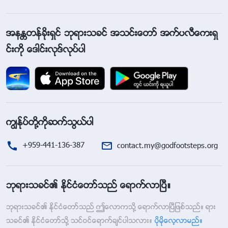
အနႏၲတန္ခိုးရွင္ ဘုရားသခင္ အသင္းေတာ္ အက္ပလီေကးရွ
င္းကို ေဒါင္းလုဒ္လုပ္ပါ
ကြၽန္ုပ္တို႔ကိုဆက္သြယ္ပါ
+959-441-136-387
contact.my@godfootsteps.org
ဘုရားသခင္၏ ႏိုင္ငံေတာ္သည္ ေရာက္လာၿပီ။
ဘုရားသခင္၏ ႏိုင္ငံေတာ္သည္ ဤေလာကသို႔ ေရာက္လာၿပီျဖစ္သည္။ ရား
သခင္၏ ႏိုင္ငံေတာ္သို႔ သင္ဝင္ေရာက္ခ်င္ပါသလား။
ပိုမိုေလ့လာမည္။