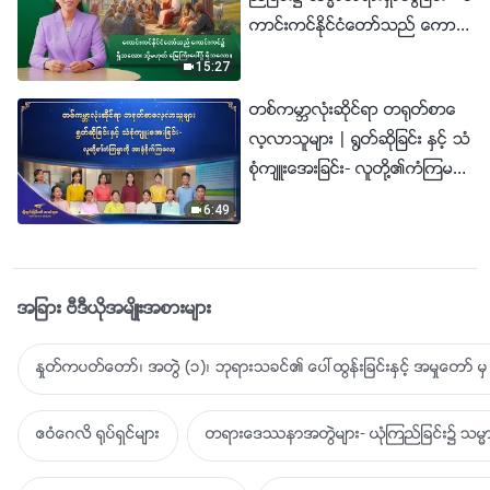
ကာင္းကင္ႏိုင္ငံေတာ္သည္ ေကာင္း
ကင္၌ ရွိသေလာ၊ သို႔မဟုတ္ ေျမႀ
15:27
ကီးေပၚ၌ ရွိသေလာ။
တစ္ကမာၻလုံးဆိုင္ရာ တ႐ုတ္စာေ
လ့လာသူမ်ား | ႐ြတ္ဆိုျခင္း ႏွင့္ သံ
စုံက်ဴးေအးျခင္း- လူတို႔၏ကံၾကမၼာ
ကို အာ႐ုံစိုက္ၾကေလာ့ | ၂၀၂၆ခုႏွ
6:49
စ္ ခ်ီးမြမ္းျခင္း၏ အသံမ်ား
အျခား ဗီဒီယိုအမ်ိဳးအစားမ်ား
ႏႈတ္ကပတ္ေတာ္၊ အတြဲ (၁)၊ ဘုရားသခင္၏ ေပၚထြန္းျခင္းႏွင့္ အမႈေတာ္ မွ 
ဧဝံေဂလိ ႐ုပ္ရွင္မ်ား
တရားေဒႆနာအတြဲမ်ား- ယုံၾကည္ျခင္း၌ သမၼာ