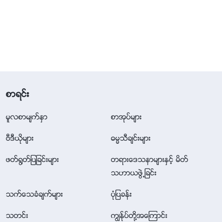
စာရင္း
မူလစာမ်က္ႏွာ
စာအုပ္မ်ား
ဗီဒီယိုမ်ား
ဓမၼသီခ်င္းမ်ား
ဖတ္႐ြတ္ျပျခင္းမ်ား
တရားေဒသနာမ်ားႏွင့္ မိတ္
သဟာယဖြဲ႕ျခင္း
သက္ေသခံခ်က္မ်ား
ပုံျပခန္း
သတင္း
ကြၽန္ုပ္တို႔အေၾကာင္း