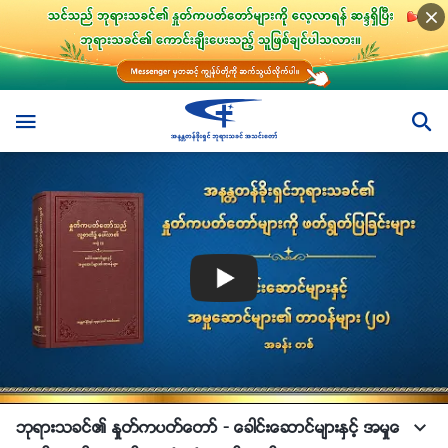
ဘုရားသခင္၏ ႏႈတ္ကပတ္ေတာ္ - ေခါင္းေဆာင္မ်ားႏွင့္ အမႈေ