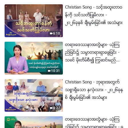
Christian Song - သင့္အထူးတာဝ
န္ကို သင္သတိျပဳမိလား -
၂၀၂၆ခုႏွစ္ ခ်ီးမြမ္းျခင္း၏ အသံမ်ား
6:10
တရားေဒႆနာအတြဲမ်ား- ယုံၾက
ည္ျခင္း၌ သမၼာတရားရွာေဖြျခင္း -
သခင္ မိုးတိမ္စီး၍ ႂကြဆင္းမည္ကို
သာ ေစာင့္ေမွ်ာ္ေနသူမ်ား အမဂၤ
10:31
လာရွိ၏
Christian Song - ဘုရားအတြက္
သစၥာရွိေသာ ႏွလုံးသား - ၂၀၂၆ခုႏွ
စ္ ခ်ီးမြမ္းျခင္း၏ အသံမ်ား
6:27
တရားေဒႆနာအတြဲမ်ား- ယုံၾက
ည္ျခင္း၌ သမၼာတရားရွာေဖြျခင္း - ေ