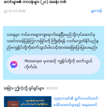
ဆာင္မ်ား၏ တာဝန္မ်ား (၂၀) အခန္း တစ္
မွ်ေဝရန္
01.07.2026
ယေန႔မွာ ကပ္ေဘးမ်ားက်ေရာက္ေနၿပီ။မည္သို႔လုပ္ေဆာင္မွ
သခင္တဖန္ျပန္ႂကြလာျခင္းကို ႀကိဳဆိုရန္ လက္မလႊတ္ႏိုင္မည္န
ည္း။ကြၽန္ုပ္တို႔ကိုဆက္သြယ္ပါ။သင့္အားအေျဖေျပာျပေပးမည္။
Messenger မွတဆင့္ ကြၽန္ုပ္တို႔ကို ဆက္သြယ္
လိုက္ပါ။
အျခား ဤကဲ့သို႔ ႐ုပ္ရွင္မ်ား
83
/
120
ဘုရားသခင္၏ ႏႈတ္ကပတ္ေတာ္ -
ေခါင္းေဆာင္မ်ားႏွင့္ အမႈေဆာင္