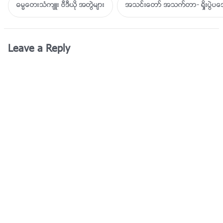
ဓမၼေတးသံက်ဴး ဗီဒီယို အတြဲမ်ား
အသင္းေတာ္ အသက္တာ- ရႈိးပြဲ
Leave a Reply