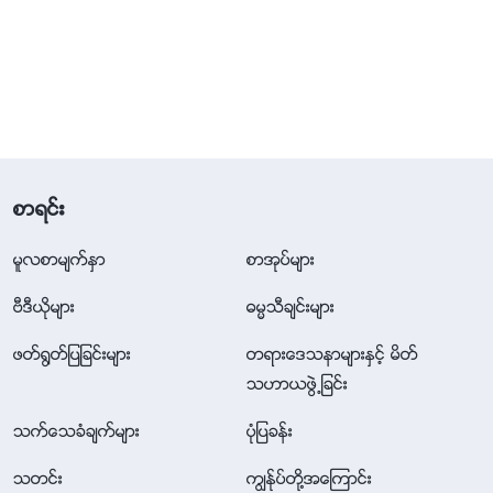
စာရင္း
မူလစာမ်က္ႏွာ
စာအုပ္မ်ား
ဗီဒီယိုမ်ား
ဓမၼသီခ်င္းမ်ား
ဖတ္႐ြတ္ျပျခင္းမ်ား
တရားေဒသနာမ်ားႏွင့္ မိတ္
သဟာယဖြဲ႕ျခင္း
သက္ေသခံခ်က္မ်ား
ပုံျပခန္း
သတင္း
ကြၽန္ုပ္တို႔အေၾကာင္း