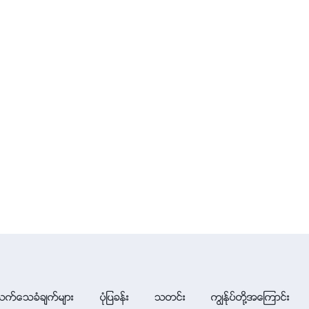
ခင္းေနာက္ကြယ္
50:34
Myanmar Christian Testimony - အ
ပိုင္း ၆၀၄ ေငြေၾကး၊ ေက်ာ္ၾကားမႈႏွင့္
အက်ိဳးအျမတ္ေနာက္ကို ကြၽန္မ မလို
47:33
က္ေတာ့ပါ
Myanmar Christian Testimony - အ
ပိုင္း ၆၀၃ ကြၽန္မတာဝန္မွာ ျပန္လည္ခ
န႔္အပ္ခံရၿပီးေနာက္ သင္ယူခဲ့ရတဲ့ သင္
1:00:55
ခန္းစာမ်ား
Myanmar Christian Testimony - အ
ပိုင္း ၆၀၂ ကြၽန္မအေမကို ရွင္းလင္းပ
စ္ေတာ့မယ္လို႔ သိလိုက္ရတဲ့အခါ ကြၽန္မ
47:01
ရဲ႕ ႐ုန္းကန္မႈ
Myanmar Christian Testimony - အ
ပိုင္း ၆၀၁ ျပႆနာေတြကို ေထာက္ျပျခ
က္ေသခံခ်က္မ်ား
ပုံျပခန္း
သတင္း
ကြၽန္ုပ္တို႔အေၾကာင္း
င္းေနာက္ကြယ္မွာ ဘယ္လို မ႐ိုးရွင္းမႈေ
49:43