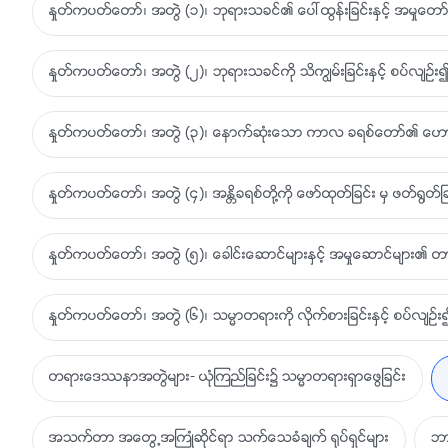
ႏႈတ္ကပတ္ေတာ္၊ အတြဲ (၁)၊ ဘုရားသခင္၏ ေပၚထြန္းျခင္းႏွင့္ အမႈေတာ္ မ
ႏႈတ္ကပတ္ေတာ္၊ အတြဲ (၂)၊ ဘုရားသခင္ကို သိကြၽမ္းျခင္းႏွင့္ စပ္လ်ဥ္း၍ 
ႏႈတ္ကပတ္ေတာ္၊ အတြဲ (၃)၊ ေနာက္ဆုံးေသာ ကာလ ခရစ္ေတာ္၏ ေဟာေျပာ
ႏႈတ္ကပတ္ေတာ္၊ အတြဲ (၄)၊ အႏၲိခရစ္တို႔ကို ေဖာ္ထုတ္ျခင္း မွ ဖတ္႐ြတ္ျခ
ႏႈတ္ကပတ္ေတာ္၊ အတြဲ (၅)၊ ေခါင္းေဆာင္မ်ားႏွင့္ အမႈေဆာင္မ်ား၏ တာဝန
ႏႈတ္ကပတ္ေတာ္၊ အတြဲ (၆)၊ သမၼာတရားကို လိုက္စားျခင္းႏွင့္ စပ္လ်ဥ္း၍ 
တရားေဒႆနာအတြဲမ်ား- ယုံၾကည္ျခင္း၌ သမၼာတရားရွာေဖြျခင္း
အသက္တာ အေတြ႕အႀကဳံဆိုင္ရာ သက္ေသခံခ်က္ ႐ုပ္ရွင္မ်ား
ဘာ