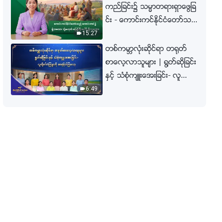
Myanmar Christian Testimony - အ
ကည္ျခင္း၌ သမၼာတရားရွာေဖြျခ
ပိုင္း ၆၁၂ ကြၽန္မ၏ ယုံၾကည္ျခင္းအေပၚ
င္း - ေကာင္းကင္ႏိုင္ငံေတာ္သ
မိဘမ်ား၏ ဆန႔္က်င္မႈကို ရင္ဆိုင္ျခင္း
ည္ ေကာင္းကင္၌ ရွိသေလာ၊
15:27
39:19
သို႔မဟုတ္ ေျမႀကီးေပၚ၌ ရွိသေ
တစ္ကမာၻလုံးဆိုင္ရာ တ႐ုတ္
Myanmar Christian Testimony - အ
လာ။
စာေလ့လာသူမ်ား | ႐ြတ္ဆိုျခင္း
ပိုင္း ၅၉၂ ကြၽန္ုပ္၏ အိပ္မက္မ်ား ေၾကမြ
ႏွင့္ သံစုံက်ဴးေအးျခင္း- လူ
သြားၿပီးေနာက္
46:44
တို႔၏ကံၾကမၼာကို အာ႐ုံစိုက္ၾကေ
6:49
လာ့ | ၂၀၂၆ခုႏွစ္ ခ်ီးမြမ္းျခင္း၏
Myanmar Christian Testimony - အ
အသံမ်ား
ပိုင္း ၆၁၁ ေနာက္ဆုံးေတာ့ အားငယ္စိ
တ္ရဲ႕ အရိပ္ကေန ကြၽန္မလြတ္ေျမာက္ခဲ့
52:12
ၿပီ
Myanmar Christian Testimony - အ
ပိုင္း ၆၁၀ ကြၽန္မ တာဝန္ေတြကို ေခါ
င္းေရွာင္ခဲ့တုန္းက ဘာေတြကို စိုးရိမ္ပူပ
50:05
န္ခဲ့သလဲ
Myanmar Christian Testimony - အ