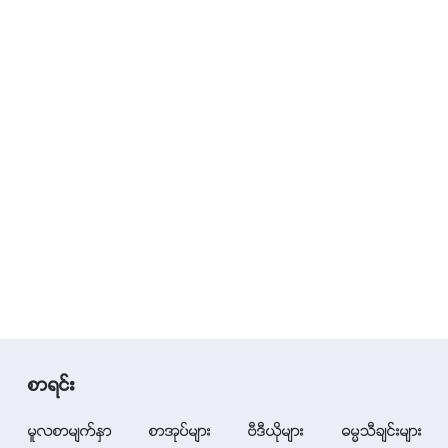
စာရင္း
မူလစာမ်က္ႏွာ
စာအုပ္မ်ား
ဗီဒီယိုမ်ား
ဓမၼသီခ်င္းမ်ား