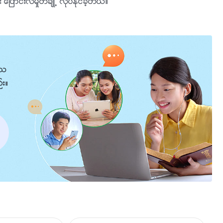
ေျပာင္းလဲမႈတခ်ိဳ႕ လုပ္ႏိုင္ခဲ့တယ္။
 သ
္း။