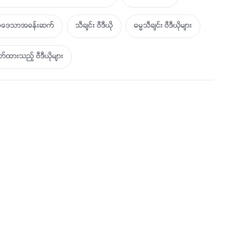
ြဲပေဒသာအခန္းဆက္
သီခ်င္း ဗီဒီယို
ဓမၼသီခ်င္း ဗီဒီယိုမ်ား
ားသည့္ ဗီဒီယိုမ်ား