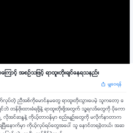
ဘာေၾကာင့္ အစဥ္သျဖင့္ ရာထူးတိုးခ်င္ေနရသနည္း
မွ်ေဝရန္
က္လုပ္တဲ့ ညီအစ္ကိုေမာင္ႏွမေတြ ရာထူးတိုးသြားေပမဲ့ သူကေတာ့ ေ
ဘဲ တန္ဖိုးထားခံရဖို႔နဲ႔ ရာထူးတိုးဖို႔အတြက္ သူ႔ရလဒ္ေတြကို ပိုေကာ
ူ႔ရဲ႕ လိုအင္ဆႏၵနဲ႔ ကိုယ့္တာဝန္မွာ စည္းမ်ဥ္းေတြကို မလိုက္နာတာက
ခ်ခံရၿပီးေနာက္မွာ ကိုယ့္လုပ္ရပ္ေတြအေပၚ သူ ေနာင္တရခဲ့တယ္၊ အဆ