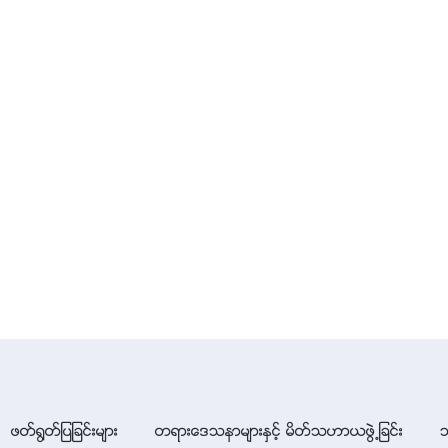
ဖတ္႐ြတ္ျပျခင္းမ်ား
တရားေဒသနာမ်ားႏွင့္ မိတ္သဟာယဖြဲ႕ျခင္း
သ