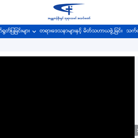
္႐ြတ္ျပျခင္းမ်ား
တရားေဒသနာမ်ားႏွင့္ မိတ္သဟာယဖြဲ႕ျခင္း
သက္ေ