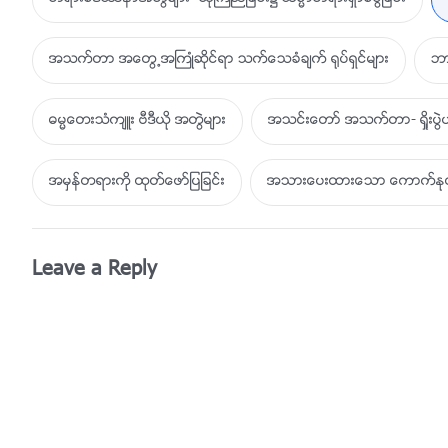
အသက္တာ အေတြ႕အႀကဳံဆိုင္ရာ သက္ေသခံခ်က္ ႐ုပ္ရွင္မ်ား
ဘာ
ဓမၼေတးသံက်ဴး ဗီဒီယို အတြဲမ်ား
အသင္းေတာ္ အသက္တာ- ရႈိးပ
အမွန္တရားကို ထုတ္ေဖာ္ျပျခင္း
အသားေပးထားေသာ ေကာက္ႏုတ္ထ
Leave a Reply