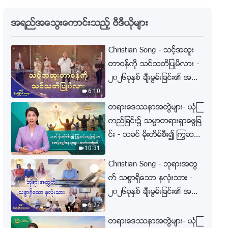
Myanmar Christian Testimony - အ
အရည္အေသြးေကာင္းသည့္ ဗီဒီယိုမ်ား
ပိုင္း ၆၀၆ တျခားသူေတြ ကြၽန္မထက္
ပိုေတာ္ေနတာကို ကြၽန္မ ဘယ္လိုသေ
31:50
Christian Song - သင့္အထူး
ဘာထားသင့္သလဲ
တာဝန္ကို သင္သတိျပဳမိလား -
Myanmar Christian Testimony - အ
၂၀၂၆ခုႏွစ္ ခ်ီးမြမ္းျခင္း၏ အသံ
ပိုင္း ၆၀၅ ေခါင္းေဆာင္မႈကို လိုက္စားျ
မ်ား
6:10
ခင္းေနာက္ကြယ္
50:34
တရားေဒႆနာအတြဲမ်ား- ယုံၾ
ကည္ျခင္း၌ သမၼာတရားရွာေဖြျခ
Myanmar Christian Testimony - အ
င္း - သခင္ မိုးတိမ္စီး၍ ႂကြဆင္း
ပိုင္း ၆၀၄ ေငြေၾကး၊ ေက်ာ္ၾကားမႈႏွင့္
မည္ကိုသာ ေစာင့္ေမွ်ာ္ေနသူမ်ား
အက်ိဳးအျမတ္ေနာက္ကို ကြၽန္မ မလို
10:31
47:33
က္ေတာ့ပါ
အမဂၤလာရွိ၏
Christian Song - ဘုရားအတြ
Myanmar Christian Testimony - အ
က္ သစၥာရွိေသာ ႏွလုံးသား -
ပိုင္း ၆၀၃ ကြၽန္မတာဝန္မွာ ျပန္လည္ခ
၂၀၂၆ခုႏွစ္ ခ်ီးမြမ္းျခင္း၏ အသံ
န႔္အပ္ခံရၿပီးေနာက္ သင္ယူခဲ့ရတဲ့ သင္
မ်ား
6:27
1:00:55
ခန္းစာမ်ား
တရားေဒႆနာအတြဲမ်ား- ယုံၾ