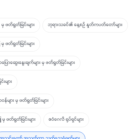
ွ ဖတ္႐ြတ္ျခင္းမ်ား
ဘုရားသခင္၏ ေန႔စဥ္ ႏႈတ္ကပတ္ေတာ္မ်ား
မွ ဖတ္႐ြတ္ျခင္းမ်ား
ေဆြးေႏြးခ်က္မ်ား မွ ဖတ္႐ြတ္ျခင္းမ်ား
င္းမ်ား
္မ်ား မွ ဖတ္႐ြတ္ျခင္းမ်ား
မွ ဖတ္႐ြတ္ျခင္းမ်ား
ဧဝံေဂလိ ႐ုပ္ရွင္မ်ား
အသင္းေတာ္ အသက္တာ သက္ေသခံခ်က္မ်ား