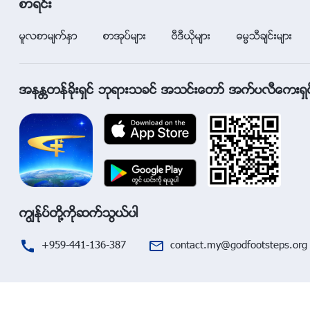
စာရင္း
မူလစာမ်က္ႏွာ
စာအုပ္မ်ား
ဗီဒီယိုမ်ား
ဓမၼသီခ်င္းမ်ား
အနႏၲတန္ခိုးရွင္ ဘုရားသခင္ အသင္းေတာ္ အက္ပလီေကးရွင္းက
ကြၽန္ုပ္တို႔ကိုဆက္သြယ္ပါ
+959-441-136-387
contact.my@godfootsteps.org
အသုံးျပဳျခင္းဆိုင္ရာ စည္းမ်ဥ္းစည္းကမ္းမ်ား
ကိုယ္ေရးလုံၿခဳံမႈ မူဝါဒ