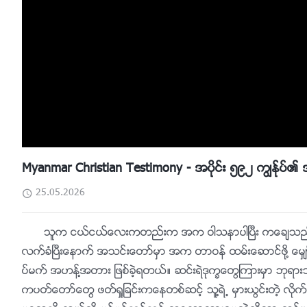
Myanmar Christian Testimony - အပိုင္း ၅၉၂ ကြၽန္ုပ္၏ 
25.05.2026
သူက ငယ္ငယ္ေလးကတည္းက အက ဝါသနာပါၿပီး ကေခ်သည္ ျဖ
လက္ခံၿပီးေနာက္ အသင္းေတာ္မွာ အက တာဝန္ ထမ္းေဆာင္ဖို႔ ေမွ်ာ္
ပ္မက္ အဟန႔္အတား ျဖစ္ခဲ့ရတယ္။ ဆင္းရဲဒုကၡေတြၾကားမွာ ဘုရားသခ
ကပတ္ေတာ္ေတြ ဖတ္ရႈျခင္းကေနတစ္ဆင့္ သူ႔ရဲ႕ မွားယြင္းတဲ့ လိုက