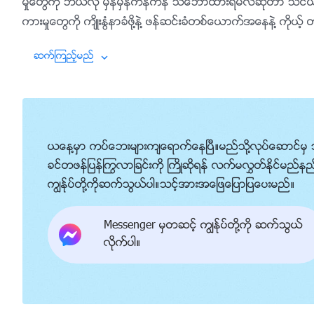
မႈေတြကို ဘယ္လို မွန္မွန္ကန္ကန္ သေဘာထားရမလဲဆိုတာ သင္ယူခဲ
ကားမႈေတြကို က်ိဳးႏြံနာခံဖို႔နဲ႔ ဖန္ဆင္းခံတစ္ေယာက္အေနနဲ႔ ကို
ရွိလာခဲ့တယ္။
ဆက္ၾကည့္မည္
ယေန႔မွာ ကပ္ေဘးမ်ားက်ေရာက္ေနၿပီ။မည္သို႔လုပ္ေဆာင္မွ
ခင္တဖန္ျပန္ႂကြလာျခင္းကို ႀကိဳဆိုရန္ လက္မလႊတ္ႏိုင္မည္နည
ကြၽန္ုပ္တို႔ကိုဆက္သြယ္ပါ။သင့္အားအေျဖေျပာျပေပးမည္။
Messenger မွတဆင့္ ကြၽန္ုပ္တို႔ကို ဆက္သြယ္
လိုက္ပါ။