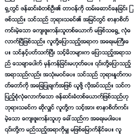
ရွ႕တြင္ ဖန္ဆင္းခံတစ္ဦး၏ တာဝန္ကို ထမ္းေဆာင္ေနျခင္း ျ
ဖစ္သည္။ သင္သည္ ဘုရားသခင္၏ အျမင္တြင္ စာနာစိတ္
ကင္းမဲ့ေသာ ေက်းဇူးကန္းသူတစ္ေယာက္ မျဖစ္သေ႐ြ႕ လုံေ
လာက္ၿပီျဖစ္သည္။ လူတို႔ေျပာသည့္အရာက အေရးမႀကီးေ
ပ။ သင္ႏွင့္ပတ္သက္ၿပီး သင့္မိဘမ်ားက ေျပာသည့္အရာသ
ည္ ေသခ်ာေပါက္ မွန္ကန္ျခင္းမဟုတ္ေပ။ ၎တို႔ေျပာသည့္
အရာသည္လည္း အသုံးမဝင္ေပ။ သင္သည္ ဘုရားႏႈတ္ကပ
တ္ေတာ္ကို အေျချပဳခ်က္အျဖစ္ ယူဖို႔ လိုအပ္သည္။ သင္က
ျပည့္စုံလုံေလာက္ေသာ ဖန္ဆင္းခံတစ္ေယာက္ျဖစ္သည္ဟု
ဘုရားသခင္က ဆိုလွ်င္ လူတို႔က သင့္အား စာနာစိတ္ကင္း
မဲ့ေသာ ေက်းဇူးကန္းသူဟု ေခၚသည္က အေရးမပါေပ။
၎တို႔က မည္သည့္အရာကိုမွ် မျဖစ္ေျမာက္ႏိုင္ေပ။ လူ