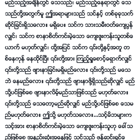
မည္သည့္အခ်ိန္တြင္ ေသသည္၊ မည္သည့္ေနရာတြင္ ေသ
သည္တို႔အတြက္မူ ဤအရာမ်ားသည္ သင္ႏွင့္ တစ္ခုခုသက္
ဆိုင္ျခင္းရွိသေလာ။ မရွိေပ။ သင္က သားသမီးဝတ္ေက်ပြန္
လွ်င္၊ သင္က စာနာစိတ္ကင္းမဲ့ေသာ ေက်းဇူးကန္းသူတစ္ေ
ယာက္ မဟုတ္လွ်င္၊ ထို႔အျပင္ သင္က ၎တို႔ႏွင့္အတူ တ
စ္ေနကုန္ ေနထိုင္ၿပီး ၎တို႔အား ၾကည့္ရႈေစာင့္ေရွာက္လွ်င္
၎တို႔သည္ ဖ်ားနာျခင္းမရွိမည္ေလာ။ ၎တို႔သည္ မေသ
ဘဲ ေနမည္ေလာ။ ၎တို႔သည္ ဖ်ားနာဖို႔ရွိသည္ဆိုလွ်င္ မည္
သို႔ပင္ျဖစ္ေစ ဖ်ားနာလိမ့္မည္သာျဖစ္သည္ မဟုတ္ေလာ။
၎တို႔သည္ ေသေတာ့မည္ဆိုလွ်င္ မည္သို႔ပင္ျဖစ္ေစ ေသမ
ည္မဟုတ္ေလာ။ ဤသို႔ မဟုတ္သေလာ။...သင့္မိဘမ်ားက
သင့္အား စာနာစိတ္ကင္းမဲ့ေသာ ေက်းဇူးကန္းသူဟု ေခၚသ
ည္ျဖစ္ေစ အနည္းဆုံးအေနျဖင့္ သင္သည္ ဖန္ဆင္းရွင္ေ