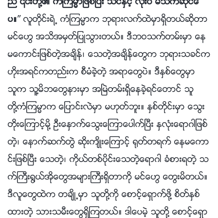
ည္ ၎တို႔၏ ကံၾကမၼာျဖစ္ၿပီး သင္ႏွင့္ လုံးဝ မသက္ဆိုင္ေ
ပ။
” လူတိုင္းရဲ႕ ကံၾကမၼာက ဘုရားလက္ထဲမွာရွိတယ္ဆိုတာ
မင္ေဟြ အသိအမွတ္ျပဳသြားတယ္။ ဒီဘဝသက္တမ္းမွာ ေန
မေကာင္းျဖစ္တဲ့အခ်ိန္၊ ေသတဲ့အခ်ိန္ေတြက ဘုရားသခင္က
ဟိုးအရင္ကတည္းက စီမံခဲ့တဲ့ အရာေတြပဲ။ ဒီႏွစ္ေတြမွာ
သူက သူ႔မိဘေတြနားမွာ အၿမဲတမ္းရွိေနခဲ့ရင္ေတာင္ သူ
တို႔ကံၾကမၼာက ေျပာင္းလဲမွာ မဟုတ္ဘူး။ ႏွစ္တိုင္းမွာ ေသြး
တိုးေၾကာင့္မို႔ ဦးေႏွာက္ေသြးေၾကာေပါက္ၿပီး ႏွလုံးေရာဂါျဖစ္
တဲ့၊ ေနာက္ဆက္တြဲ ဆိုးက်ိဳးေၾကာင့္ ႐ုတ္တရက္ ေနမေကာ
င္းျဖစ္ၿပီး ေသတဲ့၊ ကိုယ္တစ္ပိုင္းေသတဲ့ေရာဂါ ခံစားရတဲ့ သ
က္ႀကီး႐ြယ္အိုေတြအမ်ားႀကီးရွိတာကို မင္ေဟြ ေတြးမိတယ္။
ဒီလူေတြထဲက တခ်ိဳ႕မွာ သူတို႔ကို ေစာင့္ေရွာက္ဖို႔ စိတ္ႏွစ္
ထားတဲ့ သားသမီးေတြရွိၾကတယ္။ ဒါေပမဲ့ သူတို႔ ေစာင့္ေရွာ