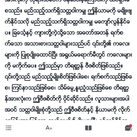
အားလုံးကို ဘုရားသခင္က ဖန္ဆင္းခဲ့ေၾကာင္းကို ထင္ရွားေ
စသည္။ မည္သည့္သက္ရွိသတၱဝါကမွ် ဤနိယာမကို မခ်ိဳးဖ်
က္ႏိုင္သလို မည္သည့္သက္ရွိသတၱဝါကမွ် မေက်ာ္လြန္ႏိုင္ေ
ပ။ ျခေသၤ့ႏွင့္ က်ားတို႔ကဲ့သို႔ေသာ အေတာ္အတန္ ရက္စ
က္ေသာ အသားစားသတၱဝါမ်ားသည္ပင္ ၎တို႔၏ ကေလး
မ်ားကို ျပဳစုပ်ိဳးေထာင္ၿပီး အ႐ြယ္မေရာက္မီတြင္ ကေလးမ်ား
ကို မကိုက္ေပ။ ဤသည္မွာ တိရစာၦန္ ဗီဇစိတ္ျဖစ္သည္။
၎တို႔သည္ မည္သည့္မ်ိဳးစိတ္ျဖစ္ပါေစ၊ ရက္စက္သည္ျဖစ္ေ
စ၊ ၾကင္နာသည္ျဖစ္ေစ၊ သိမ္ေမြ႕ႏူးညံ့သည္ျဖစ္ေစ တိရစာၦ
န္အားလုံးက ဤဗီဇစိတ္ကို ပိုင္ဆိုင္သည္။ လူသားမ်ားအပါ
အဝင္ သတၱဝါမ်ိဳးစုံတို႔သည္ ဤဗီဇစိတ္ႏွင့္ နိယာမကို လိုက္
နာျခင္းအားျဖင့္သာ ဆက္လက္၍ မ်ိဳးပြားၿပီး ရွင္သန္ႏိုင္သ
ည္။ ၎တို႔က ဤနိယာမကို မလိုက္နာလွ်င္၊ သို႔မဟုတ္ ဤ