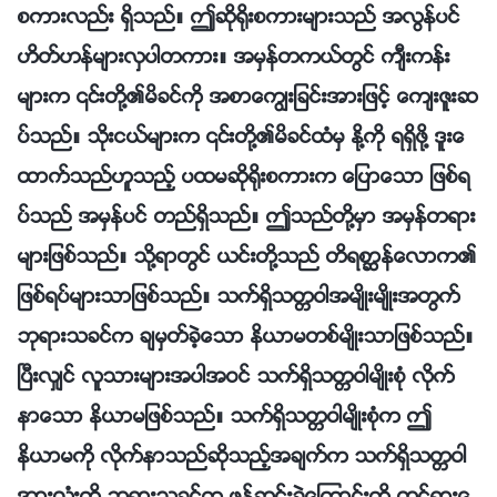
စကားလည္း ရွိသည္။ ဤဆို႐ိုးစကားမ်ားသည္ အလြန္ပင္
ဟိတ္ဟန္မ်ားလွပါတကား။ အမွန္တကယ္တြင္ က်ီးကန္း
မ်ားက ၎တို႔၏မိခင္ကို အစာေကြၽးျခင္းအားျဖင့္ ေက်းဇူးဆ
ပ္သည္။ သိုးငယ္မ်ားက ၎တို႔၏မိခင္ထံမွ ႏို႔ကို ရရွိဖို႔ ဒူးေ
ထာက္သည္ဟူသည့္ ပထမဆို႐ိုးစကားက ေျပာေသာ ျဖစ္ရ
ပ္သည္ အမွန္ပင္ တည္ရွိသည္။ ဤသည္တို႔မွာ အမွန္တရား
မ်ားျဖစ္သည္။ သို႔ရာတြင္ ယင္းတို႔သည္ တိရစာၦန္ေလာက၏
ျဖစ္ရပ္မ်ားသာျဖစ္သည္။ သက္ရွိသတၱဝါအမ်ိဳးမ်ိဳးအတြက္
ဘုရားသခင္က ခ်မွတ္ခဲ့ေသာ နိယာမတစ္မ်ိဳးသာျဖစ္သည္။
ၿပီးလွ်င္ လူသားမ်ားအပါအဝင္ သက္ရွိသတၱဝါမ်ိဳးစုံ လိုက္
နာေသာ နိယာမျဖစ္သည္။ သက္ရွိသတၱဝါမ်ိဳးစုံက ဤ
နိယာမကို လိုက္နာသည္ဆိုသည့္အခ်က္က သက္ရွိသတၱဝါ