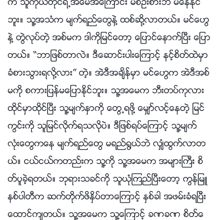
က သူကိုယ္တိုင္ရဲ႕အေမအေၾကာင္း မစဥ္းစားဘဲ မေနႏိုင္
ဘူး။ သူ႔အသံက မ်က္ရည္ေတြနဲ႔ ထစ္ဆို႔လာတယ္။ မင္ေဟြ
နဲ႔ တြဲလုပ္တဲ့ အစ္မက ဒါကိုျမင္ေတာ့ ေျပာင္ေနာက္ၿပီး ေျပာ
တယ္။ “ဘာျဖစ္တာလဲ။ ဒီေဆာင္းပါးေၾကာင့္ နင့္စိတ္ထဲမွာ
ခံစားသြားရလို႔လား” တဲ့။ အဲဒီအခ်ိန္မွာ မင္ေဟြက အဲဒီအစ္
မကို စကားျပန္မေျပာႏိုင္ဘူး။ သူ႔အေမက ဘီးတပ္ကုလား
ထိုင္မွာထိုင္ၿပီး သူ႔မ်က္ႏွာကို ေတြ႕ရဖို႔ ေမွ်ာ္လင့္ေနတဲ့ ျမင္
ကြင္းကို သူျမင္လိုက္ရသလိုပဲ။ ဒီျဖစ္ရပ္ေၾကာင့္ သူ႔မ်က္
လုံးေတြကေန မ်က္ရည္ေတြ မရည္႐ြယ္ဘဲ လွ်ံထြက္လာတ
ယ္။ ငယ္ငယ္ကတည္းက သူ႔ကို သူ႔အေမက အမ်ားႀကီး စိ
တ္ပူခဲ့ရတယ္။ ဘုရားသခင္ကို သူယုံၾကည္ၿပီးေတာ့ ကြန္ျမဴ
နစ္ပါတီက ဆက္တိုက္ဖိႏွိပ္တာေၾကာင့္ ႏွစ္ခါ အဖမ္းခံရၿပီး
ေထာင္က်တယ္။ သူ႔အေမက သူ႔ေၾကာင့္ ခဏခဏ စိတ္ေ