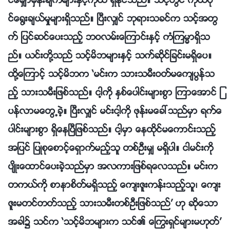
င္ေမွ်ာ္မွန္းခ်က္မ်ားႏွင့္ကိုယ္ ရွိႏိုင္သည္။ သင့္တြင္ ကိုယ္ပို
င္ေ႐ြးခ်ယ္မႈမ်ားရွိသည္။ ၿပီးလွ်င္ ဘုရားသခင္က သင့္အတြ
က္ ျပင္ဆင္ေပးသည့္ ဘဝလမ္းေၾကာင္းႏွင့္ ကံၾကမၼာရွိသ
ည္။ ယင္းတို႔သည္ သင့္မိဘမ်ားႏွင့္ သက္ဆိုင္ျခင္းမရွိေပ။
ထို႔ေၾကာင့္ သင့္မိဘက ‘မင္းက သားသမီးဝတ္မေက်ပြန္သ
ည့္ သားသမီးျဖစ္သည္။ ငါ့ကို ႏွစ္ေပါင္းမ်ားစြာ ၾကာေအာင္ ျ
ပန္လာမေတြ႕ခဲ့။ ၿပီးလွ်င္ မင္းငါ့ကို ဖုန္းမေခၚသည္မွာ ရက္ေ
ပါင္းမ်ားစြာ ရွိေနၿပီျဖစ္သည္။ ငါ့မွာ ေနထိုင္မေကာင္းသည့္
အျပင္ ျပဳစုေစာင့္ေရွာက္မည့္သူ တစ္ဦးမွ် မရွိပါ။ ငါမင္းကို
ပ်ိဳးေထာင္ေပးခဲ့သည္မွာ အလကားျဖစ္ရေလသည္။ မင္းက
တကယ္ကို စာနာစိတ္မရွိသည့္ ေက်းဇူးကန္းသည့္သူ၊ ေက်း
ဇူးမတင္တတ္သည့္ သားသမီးတစ္ဦးျဖစ္သည္’ ဟု ဆိုေသာ
အခါ၌ သင္က ‘သင့္မိဘမ်ားက သင္၏ ေႂကြးရွင္မ်ားမဟုတ္’