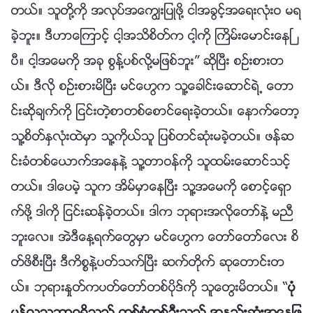
တယ္။ သူတို႔ကို အလုပ္အေကြၽးျပဳဖို႔ ငါအခြင့္အေရးလုံးဝ မရ
ခဲ့ဘူး။ ဒီဟာေၾကာင့္ ငါ့အသိစိတ္က ငါ့ကို ႀကိမ္းေမာင္းေနၿ
ပီ။ ငါ့အေမကို အခု စြန႔္ပစ္လို႔မျဖစ္ဘူး” ဆိုၿပီး စဥ္းစားတ
ယ္။ ဒီလို စဥ္းစားမိၿပီး မင္ေဟြက သူ႔ေခါင္းေဆာင္ရဲ႕ ေတာ
င္းဆိုခ်က္ကို ျငင္းတဲ့စာတစ္ေစာင္ေရးခဲ့တယ္။ ေနာက္ေတာ့
သူ႔စိတ္ႏွလုံးထဲမွာ သူ႔ကိုယ္သူ ျပစ္တင္ဆုံးမခဲ့တယ္။ ဖန္ဆ
င္းခံတစ္ေယာက္အေနနဲ႔ သူ႔တာဝန္ကို သူထမ္းေဆာင္သင့္
တယ္။ ဒါေပမဲ့ သူက အိမ္မွာေနၿပီး သူ႔အေမကို ေစာင့္ေရွာ
က္ဖို႔ ဒါကို ျငင္းဆန္ခဲ့တယ္။ ဒါက ဘုရားအလိုေတာ္နဲ႔ မညီ
ဘူးေလ။ အဲဒီေန႔ရက္ေတြမွာ မင္ေဟြက ေတာ္ေတာ္ေလး စိ
တ္ဖိစီးၿပီး ဒီကိစၥနဲ႔ပတ္သက္ၿပီး ဆက္တိုက္ ဆုေတာင္းတ
ယ္။ ဘုရားႏႈတ္ကပတ္ေတာ္တစ္ပိုဒ္ကို သူေတြးမိတယ္။ “
ပုံ