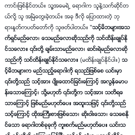
ကာင္းျဖစ္ႏိုင္တယ္။ သူ႔အေမရဲ႕ ေရာဂါက သူနဲ႔သက္ဆိုင္တ
ယ္လို႔ သူ အၿမဲေတြးခဲ့တယ္။ အခု ဒီလို ေျပာထားတဲ့ ဘု
ရားႏႈတ္ကပတ္ေတာ္ကို သူဖတ္ပါတယ္။ “
သင့္မိဘမ်ားအသ
က္ရွင္မည္ေလာ၊ ေသမည္ေလာဆိုသည္ကို သင္ထိန္းခ်ဳပ္ႏို
င္သေလာ။ ၎တို႔ ခ်မ္းသာမည္ေလာ၊ ဆင္းရဲမည္ေလာဆို
သည္ကို သင္ထိန္းခ်ဳပ္ႏိုင္သေလာ။
(မထိန္းခ်ဳပ္ႏိုင္ပါ။)
သ
င့္မိဘမ်ားက မည္သည့္ေရာဂါကို ရသည္ျဖစ္ေစ ယင္းမွာ
၎တို႔သည္ သင့္အား ပ်ိဳးေထာင္ျခင္းေၾကာင့္ အလြန္ေမာပ
န္းေသာေၾကာင့္၊ သို႔မဟုတ္ ၎တို႔က သင့္အား သတိရေ
သာေၾကာင့္ ျဖစ္မည္မဟုတ္ေပ။ အထူးသျဖင့္ ၎တို႔သည္
သင့္ေၾကာင့္ ထိုအႀကီးစားျဖစ္ေသာ၊ ဆိုးဝါးေသာ၊ ေသေစႏို
င္ေသာ ေရာဂါတစ္ခုခုကို ကူးစက္မည္မဟုတ္ေပ။ ယင္းသ