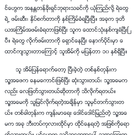
င္ေဟြက အနႏၲတန္ခိုးရွင္ဘုရားသခင္ကို ယုံၾကည္လို႔ ရဲေတြ
ရဲ႕ ဖမ္းဆီး၊ ႏွိပ္စက္တာကို ႏွစ္ႀကိမ္ခံရၿပီးၿပီ။ အခုက ဒုတိ
ယအႀကိမ္အဖမ္းခံရတာျဖစ္ၿပီး သူက ေထာင္သုံးႏွစ္က်ခံၿပီးၿ
ပီ။ ရဲေတြ လိုက္ဖမ္းတာကို ေရွာင္ေနၿပီး ေနာက္ပိုင္းမွာ ေ
ထာင္က်သြားတာေၾကာင့္ သူအိမ္ကို မျပန္တာ ၁၀ ႏွစ္ရွိၿပီ။
သူ အိမ္ျပန္ေရာက္ေတာ့ ၿပီးခဲ့တဲ့ တစ္ႏွစ္တုန္းက
သူ႔အေဖက ေနမေကာင္းျဖစ္ၿပီး ဆုံးသြားတယ္၊ သူ႔အေမက
လည္း ေလျဖတ္သြားတယ္ဆိုတာကို သိလိုက္ရတယ္။
သူ႔အေမကို သူျမင္လိုက္ရတဲ့အခ်ိန္မွာ သူမွင္တက္သြားတ
ယ္။ တစ္ခါတုန္းက က်န္းမာေရး ေဒါင္ေဒါင္ျမည္တဲ့ သူ႔အေ
မက အခု ဘီးတပ္ကုလားထိုင္မွာ ထိုင္ေနရတဲ့ အျဖစ္ကိုေရာ