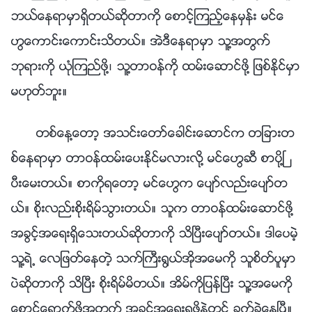
ဘယ္ေနရာမွာရွိတယ္ဆိုတာကို ေစာင့္ၾကည့္ေနမွန္း မင္ေ
ဟြေကာင္းေကာင္းသိတယ္။ အဲဒီေနရာမွာ သူ႔အတြက္
ဘုရားကို ယုံၾကည္ဖို႔၊ သူ႔တာဝန္ကို ထမ္းေဆာင္ဖို႔ ျဖစ္ႏိုင္မွာ
မဟုတ္ဘူး။
တစ္ေန႔ေတာ့ အသင္းေတာ္ေခါင္းေဆာင္က တျခားတ
စ္ေနရာမွာ တာဝန္ထမ္းေပးႏိုင္မလားလို႔ မင္ေဟြဆီ စာပို႔ၿ
ပီးေမးတယ္။ စာကိုရေတာ့ မင္ေဟြက ေပ်ာ္လည္းေပ်ာ္တ
ယ္။ စိုးလည္းစိုးရိမ္သြားတယ္။ သူက တာဝန္ထမ္းေဆာင္ဖို႔
အခြင့္အေရးရွိေသးတယ္ဆိုတာကို သိၿပီးေပ်ာ္တယ္။ ဒါေပမဲ့
သူ႔ရဲ႕ ေလျဖတ္ေနတဲ့ သက္ႀကီး႐ြယ္အိုအေမကို သူစိတ္ပူမွာ
ပဲဆိုတာကို သိၿပီး စိုးရိမ္မိတယ္။ အိမ္ကိုျပန္ၿပီး သူ႔အေမကို
ေစာင့္ေရွာက္ဖို႔အတြက္ အခြင့္အေရးရဖို႔နဲ႔တင္ ခက္ခဲေနၿပီ။