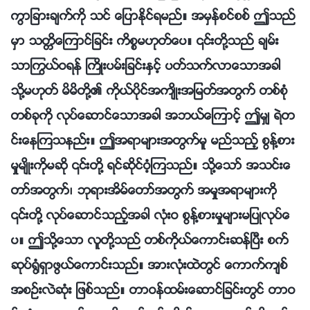
ကြာျခားခ်က္ကို သင္ ေျပာႏိုင္ရမည္။ အမွန္စင္စစ္ ဤသည္
မွာ သတၱိေၾကာင္ျခင္း ကိစၥမဟုတ္ေပ။ ၎တို႔သည္ ခ်မ္း
သာႂကြယ္ဝရန္ ႀကိဳးပမ္းျခင္းႏွင့္ ပတ္သက္လာေသာအခါ
သို႔မဟုတ္ မိမိတို႔၏ ကိုယ္ပိုင္အက်ိဳးအျမတ္အတြက္ တစ္စုံ
တစ္ခုကို လုပ္ေဆာင္ေသာအခါ အဘယ္ေၾကာင့္ ဤမွ် ရဲတ
င္းေနၾကသနည္း။ ဤအရာမ်ားအတြက္မူ မည္သည့္ စြန႔္စား
မႈမ်ိဳးကိုမဆို ၎တို႔ ရင္ဆိုင္ဝံ့ၾကသည္။ သို႔ေသာ္ အသင္းေ
တာ္အတြက္၊ ဘုရားအိမ္ေတာ္အတြက္ အမႈအရာမ်ားကို
၎တို႔ လုပ္ေဆာင္သည့္အခါ လုံးဝ စြန္႔စားမႈမ်ားမျပဳလုပ္ေ
ပ။ ဤသို႔ေသာ လူတို႔သည္ တစ္ကိုယ္ေကာင္းဆန္ၿပီး စက္
ဆုပ္႐ြံရွာဖြယ္ေကာင္းသည္။ အားလုံးထဲတြင္ ေကာက္က်စ္
အစဥ္းလဲဆုံး ျဖစ္သည္။ တာဝန္ထမ္းေဆာင္ျခင္းတြင္ တာဝ