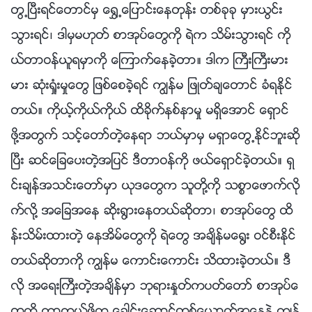
တြ႕ၿပီးရင္ေတာင္မွ ေ႐ႊ႕ေျပာင္းေနတုန္း တစ္ခုခု မွားယြင္း
သြားရင္၊ ဒါမွမဟုတ္ စာအုပ္ေတြကို ရဲက သိမ္းသြားရင္ ကို
ယ္တာဝန္ယူရမွာကို ေၾကာက္ေနခဲ့တာ။ ဒါက ႀကီးႀကီးမား
မား ဆုံးရႈံးမႈေတြ ျဖစ္ေစခဲ့ရင္ ကြၽန္မ ျဖဳတ္ခ်ေတာင္ ခံရႏိုင္
တယ္။ ကိုယ့္ကိုယ္ကိုယ္ ထိခိုက္နစ္နာမႈ မရွိေအာင္ ေရွာင္
ဖို႔အတြက္ သင့္ေတာ္တဲ့ေနရာ ဘယ္မွာမွ မရွာေတြ႕ႏိုင္ဘူးဆို
ၿပီး ဆင္ေျခေပးတဲ့အျပင္ ဒီတာဝန္ကို ဖယ္ေရွာင္ခဲ့တယ္။ ရွ
င္းခ်န္အသင္းေတာ္မွာ ယုဒေတြက သူတို႔ကို သစၥာေဖာက္လို
က္လို႔ အေျခအေန ဆိုး႐ြားေနတယ္ဆိုတာ၊ စာအုပ္ေတြ ထိ
န္းသိမ္းထားတဲ့ ေနအိမ္ေတြကို ရဲေတြ အခ်ိန္မေ႐ြး ဝင္စီးႏိုင္
တယ္ဆိုတာကို ကြၽန္မ ေကာင္းေကာင္း သိထားခဲ့တယ္။ ဒီ
လို အေရးႀကီးတဲ့အခ်ိန္မွာ ဘုရားႏႈတ္ကပတ္ေတာ္ စာအုပ္ေ
တြကို ကာကြယ္ဖို႔က ေခါင္းေဆာင္တစ္ေယာက္အေနနဲ႔ ကြၽန္