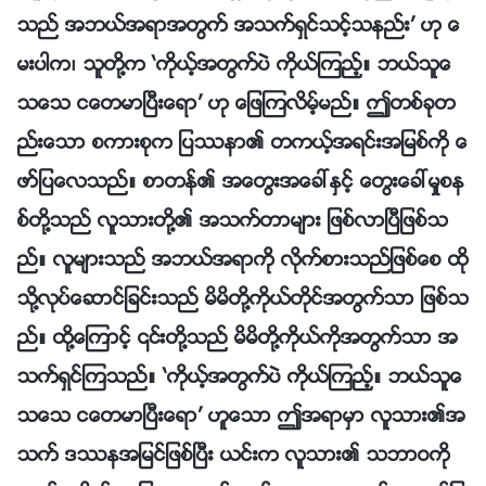
သည္ အဘယ္အရာအတြက္ အသက္ရွင္သင့္သနည္း’ ဟု ေ
မးပါက၊ သူတို႔က ‘ကိုယ့္အတြက္ပဲ ကိုယ္ၾကည့္။ ဘယ္သူေ
သေသ ငေတမာၿပီးေရာ’ ဟု ေျဖၾကလိမ့္မည္။ ဤတစ္ခုတ
ည္းေသာ စကားစုက ျပႆနာ၏ တကယ့္အရင္းအျမစ္ကို ေ
ဖာ္ျပေလသည္။ စာတန္၏ အေတြးအေခၚႏွင့္ ေတြးေခၚမႈစန
စ္တို႔သည္ လူသားတို႔၏ အသက္တာမ်ား ျဖစ္လာၿပီျဖစ္သ
ည္။ လူမ်ားသည္ အဘယ္အရာကို လိုက္စားသည္ျဖစ္ေစ ထို
သို႔လုပ္ေဆာင္ျခင္းသည္ မိမိတို႔ကိုယ္တိုင္အတြက္သာ ျဖစ္သ
ည္။ ထို႔ေၾကာင့္ ၎တို႔သည္ မိမိတို႔ကိုယ္ကိုအတြက္သာ အ
သက္ရွင္ၾကသည္။ ‘ကိုယ့္အတြက္ပဲ ကိုယ္ၾကည့္။ ဘယ္သူေ
သေသ ငေတမာၿပီးေရာ’ ဟူေသာ ဤအရာမွာ လူသား၏အ
သက္ ဒႆနအျမင္ျဖစ္ၿပီး ယင္းက လူသား၏ သဘာဝကို