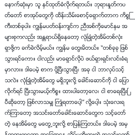
ေနာက္ဆုံးမွာ သူ ႏွင္ထုတ္ခံလိုက္ရတယ္။ ဘုရားႏႈတ္ကပ
တ္ေတာ္ စာအုပ္ေတြကို ထိန္းသိမ္းေစာင့္ေရွာက္တာက ကိစၥႀ
ကီးတစ္ခုပါ။ ကြၽန္မပတ္ဝန္းက်င္က ညီအစ္ကိုေမာင္ႏွမ အ
မ်ားစုကလည္း အႏၲရာယ္ရွိေနေတာ့ လုံၿခဳံတဲ့အိမ္တစ္လုံး
ရွာဖို႔က ခက္ခဲလိမ့္မယ္။ ကြၽန္မ ေတြးမိတယ္။ “တစ္ခုခု ျဖစ္
သြားရင္ေကာ။ ငါလည္း မာေရွာင္လိုပဲ ဖယ္ရွားရွင္းလင္းခံရ
မွာလား။ ဒါေပမဲ့ စာက ပို႔ၿပီးသြားၿပီ၊ အခု ငါ ဘာလုပ္သင့္
သလဲ။ လုံၿခဳံတဲ့အိမ္ေတြ မရွိဘူးလို႔ ေခါင္းေဆာင္ကို ငါ ေျပာ
လိုက္ရင္ ၿပီးသြားမယ့္ကိစၥ။ ထားပါေတာ့ေလ၊ ငါ စာေရးၿပီးၿ
ပီဆိုေတာ့ ျဖစ္လာသမွ် ႀကဳံရတာေပါ့” လို႔ေပါ့။ သုံးေလးရ
က္ၾကာေတာ့ အသင္းေတာ္ေခါင္းေဆာင္ေတြက သင့္ေတာ္
တဲ့ ေနအိမ္ေတြ မေတြ႕ဘူးလို႔ စာျပန္ၾကတယ္။ ဒါေပမဲ့ အမွ