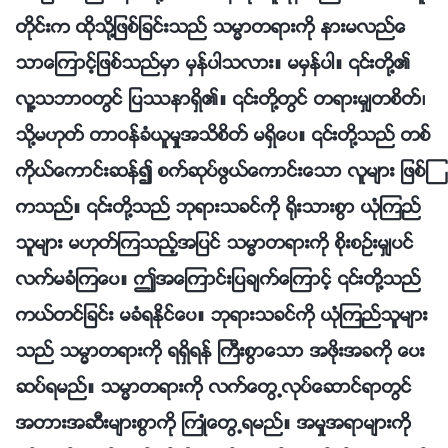
တိုင္းက ထိုသို႔ျဖစ္ျခင္းသည္ သမၼာတရားကို နားမလည္ေ
သာေၾကာင့္ျဖစ္သည္မွာ မွန္ပါသလား။ မမွန္ပါ။ ၎တို႔၏
လူ႔သဘာဝတြင္ ျပႆနာရွိ၏။ ၎တို႔တြင္ တရားမွ်တစိတ္၊
သို႔မဟုတ္ တာဝန္ခံယူမႈအသိစိတ္ မရွိေပ။ ၎တို႔သည္ တစ္
ကိုယ္ေကာင္းဆန္၍ စက္ဆုပ္ဖြယ္ေကာင္းေသာ လူမ်ား ျဖစ္ၾ
ကသည္။ ၎တို႔သည္ ဘုရားသခင္ကို ႐ိုးသားစြာ ယုံၾကည္
သူမ်ား မဟုတ္ၾကသည့္အျပင္ သမၼာတရားကို စိုးစဥ္းမွ်ပင္
လက္မခံၾကေပ။ ဤအေၾကာင္းျပခ်က္ေၾကာင့္ ၎တို႔သည္
ကယ္တင္ျခင္း မခံရႏိုင္ေပ။ ဘုရားသခင္ကို ယုံၾကည္သူမ်ား
သည္ သမၼာတရားကို ရရွိရန္ ႀကီးစြာေသာ အဖိုးအခကို ေပး
ဆပ္ရမည္။ သမၼာတရားကို လက္ေတြ႕လုပ္ေဆာင္ရာတြင္
အတားအဆီးမ်ားစြာကို ႀကဳံေတြ႕ရမည္။ အမႈအရာမ်ားကို