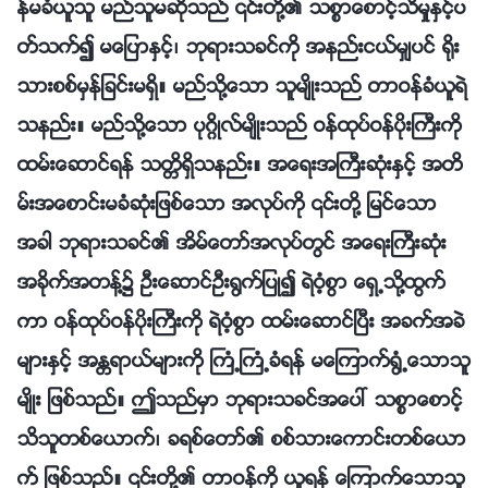
န္မခံယူသူ မည္သူမဆိုသည္ ၎တို႔၏ သစၥာေစာင့္သိမႈႏွင့္ပ
တ္သက္၍ မေျပာႏွင့္၊ ဘုရားသခင္ကို အနည္းငယ္မွ်ပင္ ႐ိုး
သားစစ္မွန္ျခင္းမရွိ။ မည္သို႔ေသာ သူမ်ိဳးသည္ တာဝန္ခံယူရဲ
သနည္း။ မည္သို႔ေသာ ပုဂၢိဳလ္မ်ိဳးသည္ ဝန္ထုပ္ဝန္ပိုးႀကီးကို
ထမ္းေဆာင္ရန္ သတၱိရွိသနည္း။ အေရးအႀကီးဆုံးႏွင့္ အတိ
မ္းအေစာင္းမခံဆုံးျဖစ္ေသာ အလုပ္ကို ၎တို႔ ျမင္ေသာ
အခါ ဘုရားသခင္၏ အိမ္ေတာ္အလုပ္တြင္ အေရးႀကီးဆုံး
အခိုက္အတန႔္၌ ဦးေဆာင္ဦး႐ြက္ျပဳ၍ ရဲဝံ့စြာ ေရွ႕သို႔ထြက္
ကာ ဝန္ထုပ္ဝန္ပိုးႀကီးကို ရဲဝံ့စြာ ထမ္းေဆာင္ၿပီး အခက္အခဲ
မ်ားႏွင့္ အႏၲရာယ္မ်ားကို ႀကံ့ႀကံ့ခံရန္ မေၾကာက္႐ြံ႕ေသာသူ
မ်ိဳး ျဖစ္သည္။ ဤသည္မွာ ဘုရားသခင္အေပၚ သစၥာေစာင့္
သိသူတစ္ေယာက္၊ ခရစ္ေတာ္၏ စစ္သားေကာင္းတစ္ေယာ
က္ ျဖစ္သည္။ ၎တို႔၏ တာဝန္ကို ယူရန္ ေၾကာက္ေသာသူ