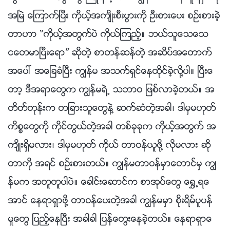
အၿမဲ ေၾကာက္ၿပီး ကိုယ့္အက်ိဳးစီးပြားကို ဦးစားေပး စဥ္းစားခဲ့
တာဟာ “ကိုယ့္အတြက္ပဲ ကိုယ္ၾကည့္။ ဘယ္သူေသေသ
ငေတမာၿပီးေရာ” ဆိုတဲ့ စာတန္ဆန္တဲ့ အဆိပ္အေတာက္
အေပၚ အေျခခံၿပီး ကြၽန္မ အသက္ရွင္ေနထိုင္ခဲ့လို႔ပါ။ ၿပီးေ
တာ့ ဒီအရာေတြက ကြၽန္မရဲ႕ သဘာဝ ျဖစ္လာခဲ့တယ္။ အ
တိတ္တုန္းက တျခားသူေတြနဲ႔ ဆက္ဆံတဲ့အခါ၊ ဒါမွမဟုတ္
ကိစၥေတြကို ကိုင္တြယ္တဲ့အခါ တစ္ခုခုက ကိုယ့္အတြက္ အ
က်ိဳးရွိမလား၊ ဒါမွမဟုတ္ ကိုယ္ တာဝန္ယူဖို႔ လိုမလား ဆို
တာကို အရင္ စဥ္းစားတယ္။ ကြၽန္မတာဝန္မွာေတာင္မွ ကြၽ
န္မက အတူတူပါပဲ။ ေခါင္းေဆာင္က စာအုပ္ေတြ ေ႐ႊ႕ရေ
အာင္ ေနရာရွာဖို႔ တာဝန္ေပးတဲ့အခါ ကြၽန္မမွာ စိုးရိမ္ပူပန္
မႈေတြ ျပည့္ေနၿပီး အခါခါ ျပန္ေတြးေနခဲ့တယ္။ ေနရာရွာေ