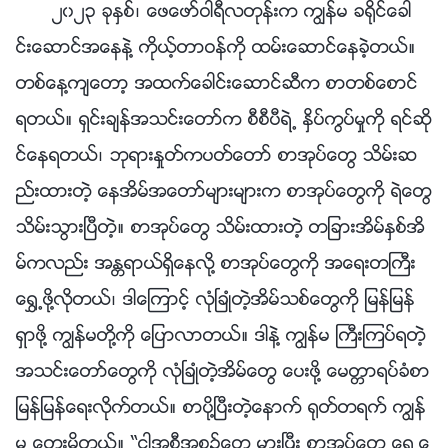
၂၀၂၃ ခုႏွစ္၊ ေဖေဖာ္ဝါရီလတုန္းက ကြၽန္မ ခ႐ိုင္ေခါ
င္းေဆာင္အေနနဲ႔ ကိုယ့္တာဝန္ကို ထမ္းေဆာင္ေနခဲ့တယ္။
တစ္ေန႔က်ေတာ့ အထက္ေခါင္းေဆာင္ဆီက စာတစ္ေစာင္
ရတယ္။ ရွင္းခ်န္အသင္းေတာ္က စီစီပီရဲ႕ ႏွိပ္ကြပ္မႈကို ရင္ဆို
င္ေနရတယ္၊ ဘုရားႏႈတ္ကပတ္ေတာ္ စာအုပ္ေတြ သိမ္းဆ
ည္းထားတဲ့ ေနအိမ္အေတာ္မ်ားမ်ားက စာအုပ္ေတြကို ရဲေတြ
သိမ္းသြားၿပီတဲ့။ စာအုပ္ေတြ သိမ္းထားတဲ့ တျခားအိမ္ႏွစ္အိ
မ္ကလည္း အႏၲရာယ္ရွိေနလို႔ စာအုပ္ေတြကို အေရးတႀကီး
ေ႐ႊ႕ဖို႔လိုတယ္၊ ဒါေၾကာင့္ လုံၿခဳံတဲ့အိမ္သစ္ေတြကို ျမန္ျမန္
ရွာဖို႔ ကြၽန္မတို႔ကို ေျပာလာတယ္။ ဒါနဲ႔ ကြၽန္မ ႀကီးၾကပ္ရတဲ့
အသင္းေတာ္ေတြကို လုံၿခဳံတဲ့အိမ္ေတြ ေပးဖို႔ ေမတၱာရပ္ခံစာ
ျမန္ျမန္ေရးလိုက္တယ္။ စာပို႔ၿပီးတဲ့ေနာက္ ႐ုတ္တရက္ ကြၽန္
မ ေတြးမိတယ္။ “ငါ့အစီအစဥ္ေတြ မွားၿပီး စာအုပ္ေတြ ေ႐ႊ႕ေ