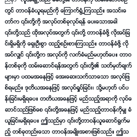
ည္မွာ “
လူအခ်ိဳ႕သည္ မိမိတို႔၏ တာဝန္ကို ထမ္းေဆာင္စဥ္
တြင္ တာဝန္ခံယူရမည္ကို ေၾကာက္႐ြံ႕ၾကသည္။ အသင္းေ
တာ္က ၎တို႔ကို အလုပ္တစ္ခုလုပ္ရန္ ေပးေသာအခါ
၎တို႔သည္ ထိုအလုပ္အတြက္ ၎တို႔ တာဝန္ခံဖို႔ လိုအပ္ျခ
င္းရွိမရွိကို ေရွးဦးစြာ ထည့္စဥ္းစားၾကသည္။ တာဝန္ခံဖို႔ လို
အပ္လွ်င္ ၎တို႔က အလုပ္ကို လက္ခံမည္မဟုတ္ေပ။ တာဝ
န္တစ္ခုကို ထမ္းေဆာင္ရန္အတြက္ ၎တို႔၏ သတ္မွတ္ခ်က္
မ်ားမွာ ပထမအေနျဖင့္ ေအးေဆးသက္သာေသာ အလုပ္ျဖ
စ္ရမည္။ ဒုတိယအေနျဖင့္ အလုပ္ရႈပ္ျခင္း၊ သို႔မဟုတ္ ပင္ပ
န္းျခင္းမရွိရေပ။ တတိယအေနျဖင့္ မည္သည့္အရာကို လုပ္ေ
ဆာင္သည္ျဖစ္ေစ ၎တို႔အေနျဖင့္ မည္သည့္တာဝန္ကိုမွ် ခံ
ယူျခင္းမရွိရေပ။ ဤသည္မွာ ၎တို႔တာဝန္ယူေဆာင္႐ြက္မ
ည့္ တစ္ခုတည္းေသာ တာဝန္အမ်ိဳးအစားျဖစ္သည္။ ဤသ