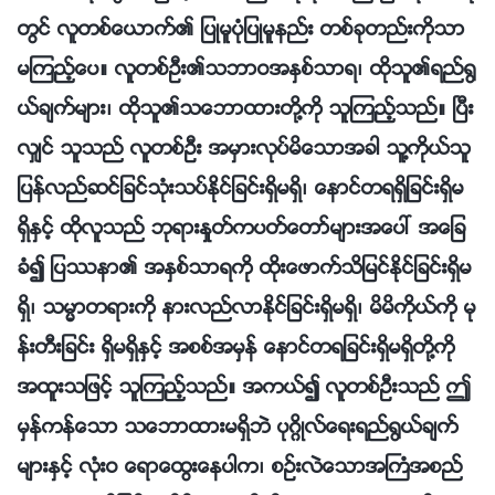
တြင္ လူတစ္ေယာက္၏ ျပဳမူပုံျပဳမူနည္း တစ္ခုတည္းကိုသာ
မၾကည့္ေပ။ လူတစ္ဦး၏သဘာဝအႏွစ္သာရ၊ ထိုသူ၏ရည္႐ြ
ယ္ခ်က္မ်ား၊ ထိုသူ၏သေဘာထားတို႔ကို သူၾကည့္သည္။ ၿပီး
လွ်င္ သူသည္ လူတစ္ဦး အမွားလုပ္မိေသာအခါ သူ႔ကိုယ္သူ
ျပန္လည္ဆင္ျခင္သုံးသပ္ႏိုင္ျခင္းရွိမရွိ၊ ေနာင္တရရွိျခင္းရွိမ
ရွိႏွင့္ ထိုလူသည္ ဘုရားႏႈတ္ကပတ္ေတာ္မ်ားအေပၚ အေျခ
ခံ၍ ျပႆနာ၏ အႏွစ္သာရကို ထိုးေဖာက္သိျမင္ႏိုင္ျခင္းရွိမ
ရွိ၊ သမၼာတရားကို နားလည္လာႏိုင္ျခင္းရွိမရွိ၊ မိမိကိုယ္ကို မု
န္းတီးျခင္း ရွိမရွိႏွင့္ အစစ္အမွန္ ေနာင္တရျခင္းရွိမရွိတို႔ကို
အထူးသျဖင့္ သူၾကည့္သည္။ အကယ္၍ လူတစ္ဦးသည္ ဤ
မွန္ကန္ေသာ သေဘာထားမရွိဘဲ ပုဂၢိဳလ္ေရးရည္႐ြယ္ခ်က္
မ်ားႏွင့္ လုံးဝ ေရာေထြးေနပါက၊ စဥ္းလဲေသာအႀကံအစည္