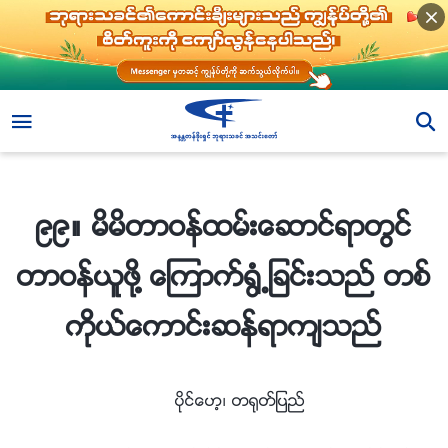
၉၉။ မိမိတာဝန္ထမ္းေဆာင္ရာတြင္ တာဝန္ယူဖို႔ ေၾကာက္႐ြံ႕ျခင္းသည္ တစ္ကိုယ္ေကာင္းဆန္ရာက်သည္
၉၉။ မိမိတာဝန္ထမ္းေဆာင္ရာတြင္
တာဝန္ယူဖို႔ ေၾကာက္႐ြံ႕ျခင္းသည္ တစ္
ကိုယ္ေကာင္းဆန္ရာက်သည္
ပိုင္ေဟ့၊ တ႐ုတ္ျပည္