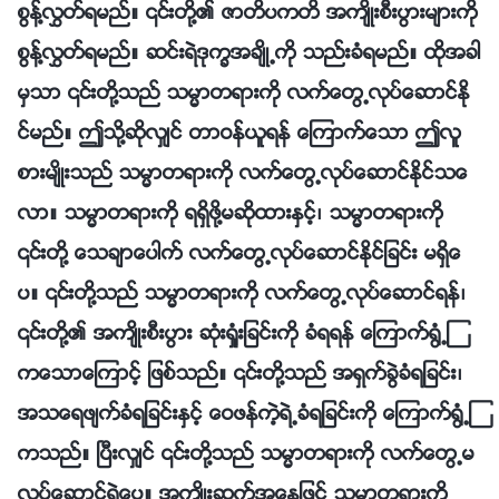
စြန႔္လႊတ္ရမည္။ ၎တို႔၏ ဇာတိပကတိ အက်ိဳးစီးပြားမ်ားကို
စြန႔္လႊတ္ရမည္။ ဆင္းရဲဒုကၡအခ်ိဳ႕ကို သည္းခံရမည္။ ထိုအခါ
မွသာ ၎တို႔သည္ သမၼာတရားကို လက္ေတြ႕လုပ္ေဆာင္ႏို
င္မည္။ ဤသို႔ဆိုလွ်င္ တာဝန္ယူရန္ ေၾကာက္ေသာ ဤလူ
စားမ်ိဳးသည္ သမၼာတရားကို လက္ေတြ႕လုပ္ေဆာင္ႏိုင္သေ
လာ။ သမၼာတရားကို ရရွိဖို႔မဆိုထားႏွင့္၊ သမၼာတရားကို
၎တို႔ ေသခ်ာေပါက္ လက္ေတြ႕လုပ္ေဆာင္ႏိုင္ျခင္း မရွိေ
ပ။ ၎တို႔သည္ သမၼာတရားကို လက္ေတြ႕လုပ္ေဆာင္ရန္၊
၎တို႔၏ အက်ိဳးစီးပြား ဆုံးရႈံးျခင္းကို ခံရရန္ ေၾကာက္႐ြံ႕ၾ
ကေသာေၾကာင့္ ျဖစ္သည္။ ၎တို႔သည္ အရွက္ခြဲခံရျခင္း၊
အသေရဖ်က္ခံရျခင္းႏွင့္ ေဝဖန္ကဲ့ရဲ႕ခံရျခင္းကို ေၾကာက္႐ြံ႕ၾ
ကသည္။ ၿပီးလွ်င္ ၎တို႔သည္ သမၼာတရားကို လက္ေတြ႕မ
လုပ္ေဆာင္ရဲေပ။ အက်ိဳးဆက္အေနျဖင့္ သမၼာတရားကို