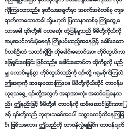
စည္းမ်ဥ္းအျဖစ္ မွတ္ယူလ်က္ ဝတ္ေက်တမ္းေက်သာ လုပ္
လိုၾကေသးသည္။ ဒုတိယအခ်က္မွာ အခက္အခဲတစ္ခု က်ေ
ရာက္လာေသာအခါ သို႔မဟုတ္ ျပႆနာတစ္ခု ႀကဳံေတြ႕ေ
သာအခါ ၎တို႔၏ ပထမဆုံး တုံ႔ျပန္မႈသည္ မိမိတို႔ကိုယ္ကို
အပူအပင္ကင္းမဲ့ေစရန္ ႀကိဳးပမ္းသည့္အေနျဖင့္ ေခါင္းေဆာ
င္တစ္ဦးထံ သတင္းပို႔ၿပီး ထိုေခါင္းေဆာင္အား ကိုင္တြယ္ကာ
ေျဖရွင္းေစျခင္း ျဖစ္သည္။ ေခါင္းေဆာင္က ထိုကိစၥကို မည္
မွ် ေကာင္းမြန္စြာ ကိုင္တြယ္သည္ကို ၎တို႔ ဂ႐ုမစိုက္ၾကဘဲ
ဤအရာကို အေရးမထားၾကေပ။ မိမိတို႔ကိုယ္တိုင္ တာဝန္မ
ယူရသေ႐ြ႕ ၎တို႔အတြက္ အရာအားလုံး အဆင္ေျပေနသ
ည္။ ဤနည္းျဖင့္ မိမိတို႔၏ တာဝန္ကို ထမ္းေဆာင္ျခင္းအားျ
ဖင့္ ၎တို႔သည္ ဘုရားသခင္အေပၚ သစၥာေစာင့္သိေနၾကျခ
င္း ျဖစ္သေလာ။ ဤသည္ကို တာဝန္လႊဲခ်ျခင္း၊ တာဝန္ပ်က္