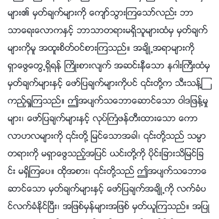
မ်ား၏ မွတ္ခ်က္မ်ားကို ေက်ာ္သြားၾကေသာ္လည္း ဘာ
သာေရးေလာကႏွင့္ ဘာသာတရားမရွိသူမ်ားထံမွ မွတ္ခ်က္
မ်ားကိုမူ အထူးစိတ္ဝင္စားၾကသည္။ အခ်ိဳ႕အရာမ်ားကို
ရွာေဖြေတြ႕ရွိရန္ ႀကိဳးစားလ်က္ အဆင္းနီေသာ နဂါးႀကီးထံမွ
မွတ္ခ်က္မ်ားႏွင့္ ေဖာ္ျပခ်က္မ်ားကိုပင္ ၎တို႔က သီးသန႔္ၾ
ကည့္ရႈၾကသည္။ ဤအပ်က္သေဘာေဆာင္ေသာ ဝါဒျဖန႔္မႈ
မ်ား၊ ေဖာ္ျပခ်က္မ်ားႏွင့္ လုပ္ႀကံဖန္တီးထားေသာ ေကာ
လာဟလမ်ားကို ၎တို႔ ျမင္ေသာအခါ၊ ၎တို႔သည္ သမၼာ
တရားကို မရွာေဖြသည့္အျပင္ ယင္းတို႔ကို ပိုင္းျခားသိျမင္ျခ
င္း မရွိၾကေပ။ ထိုအစား၊ ၎တို႔သည္ ဤအပ်က္သေဘာေ
ဆာင္ေသာ မွတ္ခ်က္မ်ားႏွင့္ ေဖာ္ျပခ်က္အခ်ိဳ႕ကို လက္ခံပ
င္လက္ခံႏိုင္ၿပီး၊ အျဖစ္မွန္မ်ားအျဖစ္ မွတ္ယူၾကသည္။ အျပဳ