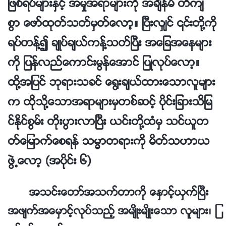
ျဖစ္ရပ္မ်ားႏွင့္ အမႈအရာမ်ားကို အခ်ိန္မီ တိက်
စြာ ေဖာ္ထုတ္သတ္မွတ္ေလာ့။ ၿပီးလွ်င္ ၎တို႔ကို
ရပ္တန႔္၍ ခ်ဳပ္ခ်ယ္ကန႔္သတ္ၿပီး အေျခအေနမ်ား
ကို ျပန္လည္ေကာင္းမြန္ေအာင္ ျပဳလုပ္ေလာ့။
ထို႔အျပင္ ဘုရားသခင္ ေ႐ြးခ်ယ္ထားေသာလူမ်ား
က ထိုသို႔ေသာအရာမ်ားမွတစ္ဆင့္ ပိုင္းျခားသိျမ
င္ႏိုင္စြမ္း တိုးပြားလာၿပီး ယင္းတို႔ထံမွ သင္ယူတ
တ္ေျမာက္ေစရန္ သမၼာတရားကို မိတ္သဟာယ
ဖြဲ႕ေလာ့ (အပိုင္း ၆)
အသင္းေတာ္အသက္တာကို ေႏွာင့္ယွက္ၿပီး
အဖ်က္အေမွာင့္လုပ္သည့္ အမ်ိဳးမ်ိဳးေသာ လူမ်ား၊ ျ