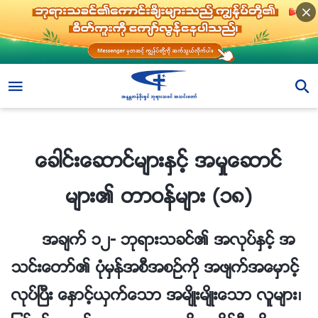
ေခါင္းေဆာင္မ်ားႏွင့္ အမႈေဆာင္မ်ား၏ တာဝန္မ်ား (၁၈)
ေခါင္းေဆာင္မ်ားႏွင့္ အမႈေဆာင္
မ်ား၏ တာဝန္မ်ား (၁၈)
အခ်က္ ၁၂- ဘုရားသခင္၏ အလုပ္ႏွင့္ အ
သင္းေတာ္၏ ပုံမွန္အစီအစဥ္ကို အဖ်က္အေမွာင့္
လုပ္ၿပီး ေႏွာင့္ယွက္ေသာ အမ်ိဳးမ်ိဳးေသာ လူမ်ား၊