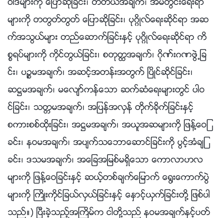
ဝါဒမ်ားကို ေျပာဆိုျခင္း၊ တတိယအခ်က္၊ အိမ္တြင္းေရးရာ
မ်ားကို တတြတ္တြတ္ ေျပာဆိုျခင္း၊ ပုဂၢိဳလ္ေရးဆိုင္ရာ အဆ
က္အသြယ္မ်ား တည္ေဆာက္ျခင္းႏွင့္ ပုဂၢိဳလ္ေရးဆိုင္ရာ ကိ
စၥရပ္မ်ားကို ကိုင္တြယ္ျခင္း၊ စတုတၳအခ်က္၊ ဂိုဏ္းဂဏဖြဲ႕ျခ
င္း၊ ပၪၥမအခ်က္၊ အဆင့္အတန္းအတြက္ ၿပိဳင္ဆိုင္ျခင္း၊
ဆ႒မအခ်က္၊ မေလ်ာ္ကန္ေသာ ဆက္ဆံေရးမ်ားတြင္ ပါဝ
င္ျခင္း၊ သတၱမအခ်က္၊ အျပန္အလွန္ တိုက္ခိုက္ျခင္းႏွင့္
စကားစစ္ထိုးျခင္း၊ အ႒မအခ်က္၊ အယူအဆမ်ားကို ျဖန႔္ေဝျ
ခင္း၊ နဝမအခ်က္၊ အပ်က္သေဘာေဆာင္ျခင္းကို ပြင့္အံခ်ျ
ခင္း၊ ဒသမအခ်က္၊ အေျခအျမစ္မရွိေသာ ေကာလာဟလ
မ်ားကို ျဖန႔္ေဝျခင္းႏွင့္ ဆယ့္တစ္ခ်က္ေျမာက္ ေ႐ြးေကာက္ပြဲ
မ်ားကို ႀကိဳးကိုင္ျခယ္လွယ္ျခင္းႏွင့္ ေႏွာင့္ယွက္ျခင္းတို႔ ျဖစ္ပါ
သည္။) ၿပီးခဲ့သည့္အႀကိမ္က ငါတို႔သည္ နဝမအခ်က္ႏွင့္ပတ္