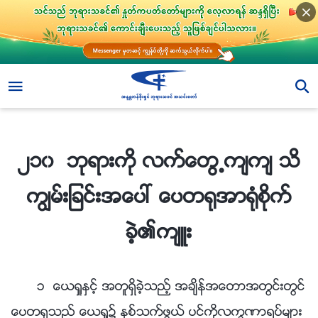
၂၁၀ ဘုရားကို လက္ေတြ႕က်က် သိကြၽမ္းျခင္းအေပၚ ေပတ႐ုအာ႐ုံစိုက္ခဲ့၏က်ဴး
၂၁၀ ဘုရားကို လက္ေတြ႕က်က် သိ
ကြၽမ္းျခင္းအေပၚ ေပတ႐ုအာ႐ုံစိုက္
ခဲ့၏က်ဴး
၁ ေယရႈႏွင့္ အတူရွိခဲ့သည့္ အခ်ိန္အေတာအတြင္းတြင္
ေပတ႐ုသည္ ေယရႈ၌ ႏွစ္သက္ဖြယ္ ပင္ကိုလကၡဏာရပ္မ်ား