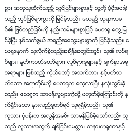
စြာ၊ အတုယူထိုက္သည့္ သြင္ျပင္မ်ားစြာႏွင့္ သူ႔ကို ပံ့ပိုးေပးခဲ့
သည့္ သြင္ျပင္မ်ားစြာကို ျမင္ခဲ့သည္။ ေယရႈ၌ ဘုရားသခ
င္၏ ျဖစ္တည္ျခင္းကို နည္းလမ္းမ်ားစြာျဖင့္ ေပတ႐ု ေတြ႕ျမ
င္ခဲ့ၿပီး ႏွစ္သက္ဖြယ္ အရည္အေသြးမ်ားစြာကို ျမင္ခဲ့သည္။ ေ
ယရႈေနာက္ သူလိုက္ခဲ့သည့္အခ်ိန္အတြင္းတြင္၊ သူ၏ လုပ္ရ
ပ္မ်ား၊ ႏႈတ္ကပတ္ေတာ္မ်ား၊ လႈပ္ရွားမႈမ်ားႏွင့္ မ်က္ႏွာအမူ
အရာမ်ား ျဖစ္သည့္ ကိုယ္ေတာ့္ အသက္တာ၊ ႏွင့္ပတ္သ
က္ေသာ အရာတိုင္းကို ေပတ႐ုက ေလ့လာၿပီး ႏွလုံးသြင္းခဲ့
သည္။ ေယရႈက သာမန္လူမ်ားကဲ့သို႔ မဟုတ္ခဲ့ေၾကာင္းကို န
က္ရႈိင္းေသာ နားလည္မႈတစ္ရပ္ သူရရွိခဲ့သည္။ သူ၏
လူသား ပုံပန္းက အလြန္အမင္း သာမန္ျဖစ္ခဲ့ေသာ္လည္း သူ
သည္ လူသားအတြက္ ခ်စ္ျခင္းေမတၱာ၊ သနားက႐ုဏာႏွင့္