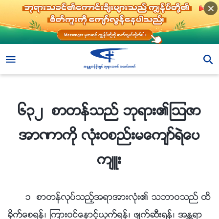
၆၃၂ စာတန္သည္ ဘုရား၏ၾသဇာအာဏာကို လုံးဝစည္းမေက်ာ္ရဲေပက်ဴး
၆၃၂ စာတန္သည္ ဘုရား၏ၾသဇာ
အာဏာကို လုံးဝစည္းမေက်ာ္ရဲေပ
က်ဴး
၁ စာတန္လုပ္သည့္အရာအားလုံး၏ သဘာဝသည္ ထိ
ခိုက္ေစရန္၊ ၾကားဝင္ေႏွာင့္ယွက္ရန္၊ ဖ်က္ဆီးရန္၊ အႏၲရာ