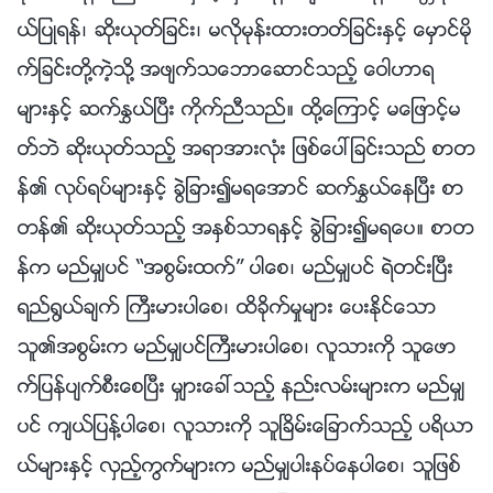
ယ္ျပဳရန္၊ ဆိုးယုတ္ျခင္း၊ မလိုမုန္းထားတတ္ျခင္းႏွင့္ ေမွာင္မို
က္ျခင္းတို႔ကဲ့သို႔ အဖ်က္သေဘာေဆာင္သည့္ ေဝါဟာရ
မ်ားႏွင့္ ဆက္ႏႊယ္ၿပီး ကိုက္ညီသည္။ ထို႔ေၾကာင့္ မေျဖာင့္မ
တ္ဘဲ ဆိုးယုတ္သည့္ အရာအားလုံး ျဖစ္ေပၚျခင္းသည္ စာတ
န္၏ လုပ္ရပ္မ်ားႏွင့္ ခြဲျခား၍မရေအာင္ ဆက္ႏႊယ္ေနၿပီး စာ
တန္၏ ဆိုးယုတ္သည့္ အႏွစ္သာရႏွင့္ ခြဲျခား၍မရေပ။ စာတ
န္က မည္မွ်ပင္ “အစြမ္းထက္” ပါေစ၊ မည္မွ်ပင္ ရဲတင္းၿပီး
ရည္႐ြယ္ခ်က္ ႀကီးမားပါေစ၊ ထိခိုက္မႈမ်ား ေပးႏိုင္ေသာ
သူ၏အစြမ္းက မည္မွ်ပင္ႀကီးမားပါေစ၊ လူသားကို သူေဖာ
က္ျပန္ပ်က္စီးေစၿပီး မွ်ားေခၚသည့္ နည္းလမ္းမ်ားက မည္မွ်
ပင္ က်ယ္ျပန္႔ပါေစ၊ လူသားကို သူၿခိမ္းေျခာက္သည့္ ပရိယာ
ယ္မ်ားႏွင့္ လွည့္ကြက္မ်ားက မည္မွ်ပါးနပ္ေနပါေစ၊ သူျဖစ္