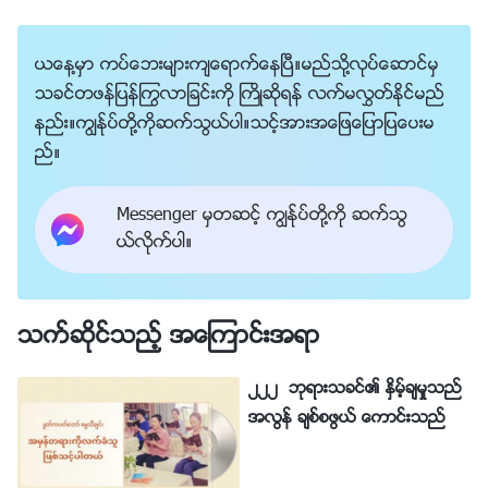
ယေန႔မွာ ကပ္ေဘးမ်ားက်ေရာက္ေနၿပီ။မည္သို႔လုပ္ေဆာင္မွ
သခင္တဖန္ျပန္ႂကြလာျခင္းကို ႀကိဳဆိုရန္ လက္မလႊတ္ႏိုင္မည္
နည္း။ကြၽန္ုပ္တို႔ကိုဆက္သြယ္ပါ။သင့္အားအေျဖေျပာျပေပးမ
ည္။
Messenger မွတဆင့္ ကြၽန္ုပ္တို႔ကို ဆက္သြ
ယ္လိုက္ပါ။
သက္ဆိုင္သည့္ အေၾကာင္းအရာ
၂၂၂ ဘုရားသခင္၏ ႏွိမ့္ခ်မႈသည္
အလြန္ ခ်စ္စဖြယ္ ေကာင္းသည္