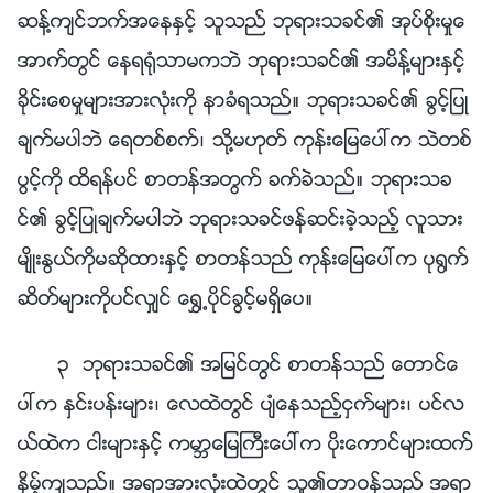
ဆန္႔က်င္ဘက္အေနႏွင့္ သူသည္ ဘုရားသခင္၏ အုပ္စိုးမႈေ
အာက္တြင္ ေနရ႐ုံသာမကဘဲ ဘုရားသခင္၏ အမိန္႔မ်ားႏွင့္
ခိုင္းေစမႈမ်ားအားလုံးကို နာခံရသည္။ ဘုရားသခင္၏ ခြင့္ျပဳ
ခ်က္မပါဘဲ ေရတစ္စက္၊ သို႔မဟုတ္ ကုန္းေျမေပၚက သဲတစ္
ပြင့္ကို ထိရန္ပင္ စာတန္အတြက္ ခက္ခဲသည္။ ဘုရားသခ
င္၏ ခြင့္ျပဳခ်က္မပါဘဲ ဘုရားသခင္ဖန္ဆင္းခဲ့သည့္ လူသား
မ်ိဳးႏြယ္ကိုမဆိုထားႏွင့္ စာတန္သည္ ကုန္းေျမေပၚက ပု႐ြက္
ဆိတ္မ်ားကိုပင္လွ်င္ ေ႐ႊ႕ပိုင္ခြင့္မရွိေပ။
၃ ဘုရားသခင္၏ အျမင္တြင္ စာတန္သည္ ေတာင္ေ
ပၚက ႏွင္းပန္းမ်ား၊ ေလထဲတြင္ ပ်ံေနသည့္ငွက္မ်ား၊ ပင္လ
ယ္ထဲက ငါးမ်ားႏွင့္ ကမာၻေျမႀကီးေပၚက ပိုးေကာင္မ်ားထက္
နိမ့္က်သည္။ အရာအားလုံးထဲတြင္ သူ၏တာဝန္သည္ အရာ