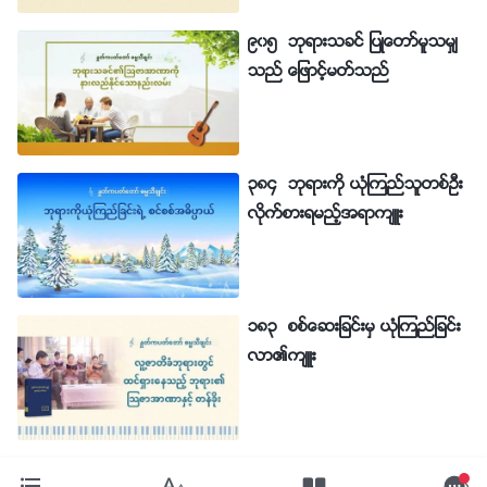
၉၀၅ ဘုရားသခင္ ျပဳေတာ္မူသမွ်
သည္ ေျဖာင့္မတ္သည္
၃၈၄ ဘုရားကို ယုံၾကည္သူတစ္ဦး
လိုက္စားရမည့္အရာက်ဴး
၁၈၃ စစ္ေဆးျခင္းမွ ယုံၾကည္ျခင္း
လာ၏က်ဴး