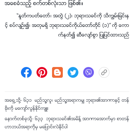
အေစခံသည့္ စက္တစ္လုံးသာ ျဖစ္၏။
“ႏႈတ္ကပတ္ေတာ္၊ အတြဲ (၂)၊ ဘုရားသခင္ကို သိကြၽမ္းျခင္းႏွ
င့္ စပ္လ်ဥ္း၍၊ အတုမရွိ ဘုရားသခင္ကိုယ္ေတာ္တိုင္ (၁)” ကို ေကာ
က္ႏုတ္၍ ဆီေလ်ာ္စြာ ျပဳျပင္ထားသည္
အေရွ႕သို႔-
၆၃၁ မည္သူ႔လူ၊ မည္သူ႔အရာကမွ် ဘုရား၏အာဏာႏွင့္ တန္
ခိုးကို မေက်ာ္လြန္ႏိုင္က်ဴး
ေနာက္တစ္ခုသို႔-
၆၃၃ ဘုရားသခင္၏အမိန႔္ အာဏာေအာက္မွာ စာတန္
ဟာဘယ္အရာကိုမွ မေျပာင္းလဲႏိုင္ပါ