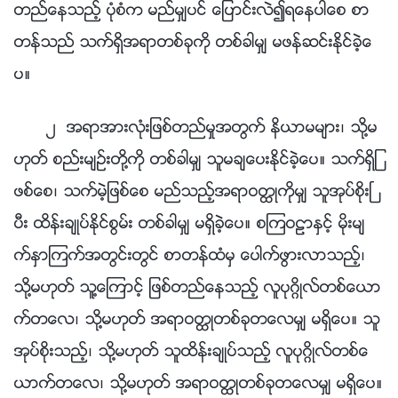
တည္ေနသည့္ ပုံစံက မည္မွ်ပင္ ေျပာင္းလဲ၍ရေနပါေစ စာ
တန္သည္ သက္ရွိအရာတစ္ခုကို တစ္ခါမွ် မဖန္ဆင္းႏိုင္ခဲ့ေ
ပ။
၂ အရာအားလုံးျဖစ္တည္မႈအတြက္ နိယာမမ်ား၊ သို႔မ
ဟုတ္ စည္းမ်ဥ္းတို႔ကို တစ္ခါမွ် သူမခ်ေပးႏိုင္ခဲ့ေပ။ သက္ရွိျ
ဖစ္ေစ၊ သက္မဲ့ျဖစ္ေစ မည္သည့္အရာဝတၳဳကိုမွ် သူအုပ္စိုးၿ
ပီး ထိန္းခ်ဳပ္ႏိုင္စြမ္း တစ္ခါမွ် မရွိခဲ့ေပ။ စၾကဝဠာႏွင့္ မိုးမ်
က္ႏွာၾကက္အတြင္းတြင္ စာတန္ထံမွ ေပါက္ဖြားလာသည့္၊
သို႔မဟုတ္ သူ႔ေၾကာင့္ ျဖစ္တည္ေနသည့္ လူပုဂၢိဳလ္တစ္ေယာ
က္တေလ၊ သို႔မဟုတ္ အရာဝတၳဳတစ္ခုတေလမွ် မရွိေပ။ သူ
အုပ္စိုးသည့္၊ သို႔မဟုတ္ သူထိန္းခ်ဳပ္သည့္ လူပုဂၢိဳလ္တစ္ေ
ယာက္တေလ၊ သို႔မဟုတ္ အရာဝတၳဳတစ္ခုတေလမွ် မရွိေပ။