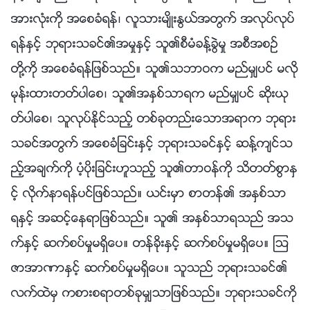
အားလုံးကို အေစခံရန္၊ လူသားမ်ိဳးႏြယ္အတြက္ အလုပ္လုပ္
ရန္ႏွင့္ ဘုရားသခင္၏အမႈႏွင့္ သူ၏စီမံခန္႔ခြဲမႈ အစီအစဥ္
တို႔ကို အေစခံရန္ျဖစ္သည္။ သူ၏သဘာဝက မည္မွ်ပင္ မလို
မုန္းထားတတ္ပါေစ၊ သူ၏အႏွစ္သာရက မည္မွ်ပင္ ဆိုးယု
တ္ပါေစ၊ သူလုပ္ႏိုင္သည့္ တစ္ခုတည္းေသာအရာက ဘုရား
သခင္အတြက္ အေစခံျခင္းႏွင့္ ဘုရားသခင္ႏွင့္ ဆန္႔က်င္သ
ည့္အခ်က္ကို ပံ့ပိုးျခင္းဟူသည့္ သူ၏တာဝန္ကို သိတတ္စြာႏွ
င့္ လိုက္နာရန္ပင္ျဖစ္သည္။ ယင္းမွာ စာတန္၏ အႏွစ္သာ
ရႏွင့္ အဆင့္ေနရာျဖစ္သည္။ သူ၏ အႏွစ္သာရသည္ အသ
က္ႏွင့္ ဆက္စပ္မႈမရွိေပ။ တန္ခိုးႏွင့္ ဆက္စပ္မႈမရွိေပ။ ၾသ
ဇာအာဏာႏွင့္ ဆက္စပ္မႈမရွိေပ။ သူသည္ ဘုရားသခင္၏
လက္ထဲမွ ကစားစရာတစ္ခုမွ်သာျဖစ္သည္။ ဘုရားသခင္ကို