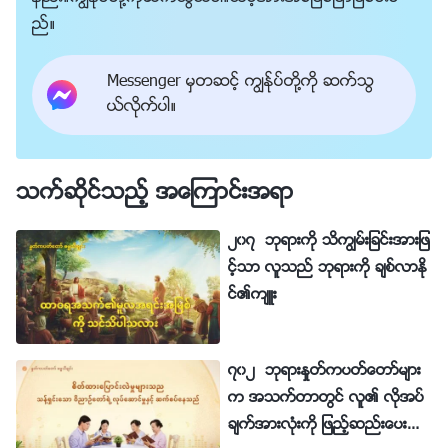
ည္။
Messenger မွတဆင့္ ကြၽန္ုပ္တို႔ကို ဆက္သြ
ယ္လိုက္ပါ။
သက္ဆိုင္သည့္ အေၾကာင္းအရာ
၂၀၇ ဘုရားကို သိကြၽမ္းျခင္းအားျဖ
င့္သာ လူသည္ ဘုရားကို ခ်စ္လာႏို
င္၏က်ဴး
၇၀၂ ဘုရားႏႈတ္ကပတ္ေတာ္မ်ား
က အသက္တာတြင္ လူ၏ လိုအပ္
ခ်က္အားလုံးကို ျဖည့္ဆည္းေပးသ