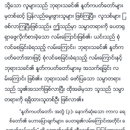
သို႔ေသာ လူမ်ားသည္ ဘုရားသခင္၏ ႏႈတ္ကပတ္ေတာ္မ်ား
မွတစ္ဆင့္ ျပန္လည္ေမြးဖြားသူမ်ား ျဖစ္ၾကၿပီး၊ လူသစ္မ်ား ျ
ဖစ္လာၾကၿပီးျဖစ္သည္။ ဤသည္မွာ သမၼာတရားကို ေပတ႐ု
ရွာေဖြလိုက္စားခဲ့ေသာ လမ္းေၾကာင္းျဖစ္၏၊ ယင္းသည္ စုံ
လင္ေစျခင္းခံရသည့္ လမ္းေၾကာင္း၊ ဘုရားသခင္၏ ႏႈတ္က
ပတ္ေတာ္အားျဖင့္ စုံလင္ေစျခင္းခံရသည့္ လမ္းေၾကာင္းႏွင့္
ဘုရားသခင္၏ ႏႈတ္ကပတ္ေတာ္မ်ားမွ အသက္ရျခင္း လ
မ္းေၾကာင္း ျဖစ္၏။ ဘုရားသခင္ ေဖာ္ျပေသာ သမၼာတရား
သည္ သူ၏အသက္ျဖစ္လာၿပီး ထိုအခါမွသာ သူသည္ သမၼာ
တရားကို ရရွိထားသူတစ္ဦး ျဖစ္လာ၏။
“ႏႈတ္ကပတ္ေတာ္၊ အတြဲ (၃)၊ ေနာက္ဆုံးေသာ ကာလ ခရ
စ္ေတာ္၏ ေဟာေျပာခ်က္မ်ား၊ ေပတ႐ု၏လမ္းေၾကာင္းအတိုင္း ေ