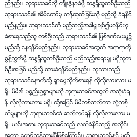
ည္နည္း။ ဘုရားသခင္ကို က်ိဳးႏြံနာခံဖို႔ ဆႏၵရွိသူတစ္ဦးသည္
ဘုရားသခင္၏ အိမ္ေတာ္မွ ကန္ထုတ္ျခင္းကို မည္သို႔ ခံရႏိုင္
မည္နည္း။ ဘုရားသခင္ကို မည္သည့္အခါမွ်ခ်စ္၍မဝႏိုင္ဟု
ခံစားရသည့္သူ တစ္ဦးသည္ ဘုရားသခင္၏ ျပစ္ဒဏ္ေပးမႈ၌
မည္သို႔ ေနရႏိုင္မည္နည္း။ ဘုရားသခင္အတြက္ အရာရာကို
စြန႔္လႊတ္ဖို႔ ဆႏၵရွိသူတစ္ဦးသည္ မည္သည့္အရာမွ် မရွိသူတ
စ္ဦးအျဖစ္ မည္သို႔ ထားခံရႏိုင္မည္နည္း။ လူသားသည္
ဘုရားသခင္ေနာက္သို႔ ရွာေဖြလိုက္စားရန္ လိုလိုလားလား မ
ရွိ၊ မိမိ၏ ပစၥည္းဥစၥာမ်ားကို ဘုရားသခင္အတြက္ အသုံးခံရ
န္ လိုလိုလားလား မရွိ၊ ထို႔အျပင္ မိမိတစ္သက္တာ လုံ႔လစို
က္မႈမ်ားကို ဘုရားသခင္ထံ ဆက္ကပ္ရန္ လိုလိုလားလား မ
ရွိ၊ ယင္းအစား ဘုရားသခင္သည္ လက္ခံႏိုင္သည့္ အတိုင္း
အတာ ေက်ာ္လြန္သြားၿပီျဖစ္ေၾကာင္း၊ ဘုရားသခင္ႏွင့္ ပတ္