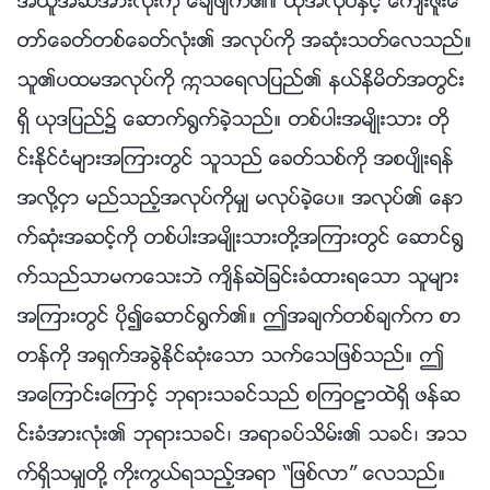
အယူအဆအားလုံးကို ေခ်ဖ်က္၏။ ထိုအလုပ္ႏွင့္ ေက်းဇူးေ
တာ္ေခတ္တစ္ေခတ္လုံး၏ အလုပ္ကို အဆုံးသတ္ေလသည္။
သူ၏ပထမအလုပ္ကို ဣသေရလျပည္၏ နယ္နိမိတ္အတြင္း
ရွိ ယုဒျပည္၌ ေဆာက္႐ြက္ခဲ့သည္။ တစ္ပါးအမ်ိဳးသား တို
င္းႏိုင္ငံမ်ားအၾကားတြင္ သူသည္ ေခတ္သစ္ကို အစပ်ိဳးရန္
အလို႔ငွာ မည္သည့္အလုပ္ကိုမွ် မလုပ္ခဲ့ေပ။ အလုပ္၏ ေနာ
က္ဆုံးအဆင့္ကို တစ္ပါးအမ်ိဳးသားတို႔အၾကားတြင္ ေဆာင္႐ြ
က္သည္သာမကေသးဘဲ က်ိန္ဆဲျခင္းခံထားရေသာ သူမ်ား
အၾကားတြင္ ပို၍ေဆာင္႐ြက္၏။ ဤအခ်က္တစ္ခ်က္က စာ
တန္ကို အရွက္အခြဲႏိုင္ဆုံးေသာ သက္ေသျဖစ္သည္။ ဤ
အေၾကာင္းေၾကာင့္ ဘုရားသခင္သည္ စၾကဝဠာထဲရွိ ဖန္ဆ
င္းခံအားလုံး၏ ဘုရားသခင္၊ အရာခပ္သိမ္း၏ သခင္၊ အသ
က္ရွိသမွ်တို႔ ကိုးကြယ္ရသည့္အရာ “ျဖစ္လာ” ေလသည္။