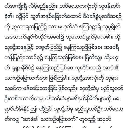
ယ္အက်ိဳးရွိ လိမ့္မည္နည္း။ တစ္ေလာကလုံးကို သူဖန္ဆင္း
ခဲ့၏၊ ထို႔ျပင္ သူ၏အႏွစ္ေျခာက္ေထာင္ စီမံခန္႔ခြဲမႈအစီအစဥ္
ကို ဣသေရလျပည္၌ သာ မဟုတ္ဘဲ စၾကဝဠာရွိ လူပုဂၢိဳလ္
အေယာက္ခ်င္းစီတိုင္းအေပၚ၌ သူေဆာင္႐ြက္ခဲ့ေလ၏။ ထို
သူတို႔အေနျဖင့္ တ႐ုတ္ျပည္၌ ေနၾကသည္ျဖစ္ေစ၊ အေမရိ
ကန္ျပည္ေထာင္စု၌ ေနၾကသည္ျဖစ္ေစ၊ ၿဗိတိသွ်၊ သို႔မဟု
တ္ ႐ုရွားႏိုင္ငံ၌ ေနၾကသည္ျဖစ္ေစ လူတိုင္းသည္ အာဒံ၏
သားစဥ္ေျမးဆက္မ်ား ျဖစ္ၾက၏။ သူတို႔အားလုံးကို ဘုရား
သခင္က ဖန္ဆင္းထားျခင္းျဖစ္သည္။ သူတို႔ထဲမွ မည္သူတစ္
ဦးတစ္ေယာက္ကမွ် ဖန္ဆင္းခံမ်ား၏နယ္နိမိတ္မ်ားကို မေ
ရွာင္တိမ္းႏိုင္ၾက၊ ထို႔ျပင္ သူတို႔ထဲမွ မည္သူတစ္ဦး တစ္ေယာ
က္ကမွ် “အာဒံ၏ သားစဥ္ေျမးဆက္” ဟူသည့္ အမွတ္