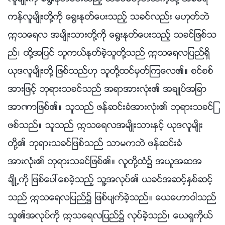
ကန္လူမ်ိဳးတို႔ကို ေ႐ြးႏုတ္ေပးသည့္ သခင္လည္း မဟုတ္ဘဲ
ဣသေရလ အမ်ိဳးသားတို႔ကို ေ႐ြးႏုတ္ေပးသည့္ သခင္ျဖစ္သ
ည္၊ ထို႔အျပင္ သူကယ္ႏုတ္ခဲ့သူတို႔သည္ ဣသေရလျပည္ရွိ
ယုဒလူမ်ိဳးတို႔ ျဖစ္သည္ဟု သူတို႔ထင္မွတ္ၾကေလ၏။ စင္စစ္
အားျဖင့္ ဘုရားသခင္သည္ အရာအားလုံး၏ အခ်ဳပ္အျခာ
အာဏာျဖစ္၏။ သူသည္ ဖန္ဆင္းခံအားလုံး၏ ဘုရားသခင္ျ
ဖစ္သည္။ သူသည္ ဣသေရလအမ်ိဳးသားႏွင့္ ယုဒလူမ်ိဳး
တို႔၏ ဘုရားသခင္ျဖစ္သည္ သာမကဘဲ ဖန္ဆင္းခံ
အားလုံး၏ ဘုရားသခင္ျဖစ္၏။ လူတို႔ထံ၌ အယူအဆအ
ခ်ိဳ႕ကို ျဖစ္ေပၚေစခဲ့သည့္ သူ႔အလုပ္၏ ယခင္အဆင့္ႏွစ္ဆင့္
သည္ ဣသေရလျပည္၌ ျဖစ္ပ်က္ခဲ့သည္။ ေယေဟာဝါသည္
သူ၏အလုပ္ကို ဣသေရလျပည္၌ လုပ္ခဲ့သည္၊ ေယရႈကိုယ္