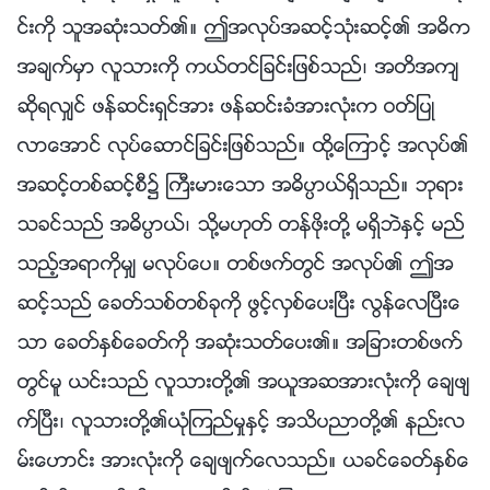
င္းကို သူအဆုံးသတ္၏။ ဤအလုပ္အဆင့္သုံးဆင့္၏ အဓိက
အခ်က္မွာ လူသားကို ကယ္တင္ျခင္းျဖစ္သည္၊ အတိအက်
ဆိုရလွ်င္ ဖန္ဆင္းရွင္အား ဖန္ဆင္းခံအားလုံးက ဝတ္ျပဳ
လာေအာင္ လုပ္ေဆာင္ျခင္းျဖစ္သည္။ ထို႔ေၾကာင့္ အလုပ္၏
အဆင့္တစ္ဆင့္စီ၌ ႀကီးမားေသာ အဓိပၸာယ္ရွိသည္။ ဘုရား
သခင္သည္ အဓိပၸာယ္၊ သို႔မဟုတ္ တန္ဖိုးတို႔ မရွိဘဲႏွင့္ မည္
သည့္အရာကိုမွ် မလုပ္ေပ။ တစ္ဖက္တြင္ အလုပ္၏ ဤအ
ဆင့္သည္ ေခတ္သစ္တစ္ခုကို ဖြင့္လွစ္ေပးၿပီး လြန္ေလၿပီးေ
သာ ေခတ္ႏွစ္ေခတ္ကို အဆုံးသတ္ေပး၏။ အျခားတစ္ဖက္
တြင္မူ ယင္းသည္ လူသားတို႔၏ အယူအဆအားလုံးကို ေခ်ဖ်
က္ၿပီး၊ လူသားတို႔၏ယုံၾကည္မႈႏွင့္ အသိပညာတို႔၏ နည္းလ
မ္းေဟာင္း အားလုံးကို ေခ်ဖ်က္ေလသည္။ ယခင္ေခတ္ႏွစ္ေ