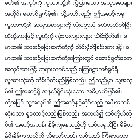
ခတ္၏ အလုပ္ကို လူသားတို႔၏ ကြဲျပားေသာ အယူအဆမ်ား
အတိုင္း ေဆာင္႐ြက္ခဲ့၏။ သို႔ေသာ္လည္း ဤအဆင့္ကမူ
လူသားတို႔၏ အယူအဆမ်ားကို လုံးဝဥႆုံ ဖယ္ထုတ္ပစ္ၿပီး
ထိုသို႔အားျဖင့္ လူတို႔ကို လုံးလုံးလ်ားလ်ား သိမ္းပိုက္၏။ ေ
မာဘ၏ သားစဥ္ေျမးဆက္တို႔ကို သိမ္းပိုက္ျခင္းအားျဖင့္၊ ေ
မာဘ၏ သားစဥ္ေျမးဆက္တို႔အၾကားတြင္ ေဆာင္႐ြက္ေသာ
အလုပ္အားျဖင့္ ဘုရားသခင္သည္ စၾကဝဠာတစ္ခြင္ရွိ
လူအားလုံးကို သိမ္းပိုက္မည္ျဖစ္သည္။ ဤသည္မွာ သူ႔အလု
ပ္၏ ဤအဆင့္ရွိ အနက္ရႈိင္းဆုံးေသာ အဓိပၸာယ္ျဖစ္၏၊
ထို႔အျပင္ သူ႔အလုပ္၏ ဤအဆင့္ႏွင့္ဆိုင္သည့္ အဖိုးအတန္
ဆုံးေသာ ရႈေထာင့္လည္းျဖစ္သည္။ အကယ္၍ သင္ကိုယ္တို
င္၏ အဆင့္အတန္း နိမ့္က်ေနသည္ကို သင္ယခုသိၿပီး မိမိတ
န္ဖိုးနိမ့္က်သည္ကို သိေသာ္လည္း သင္သည္ ႀကီးစြာေသာ