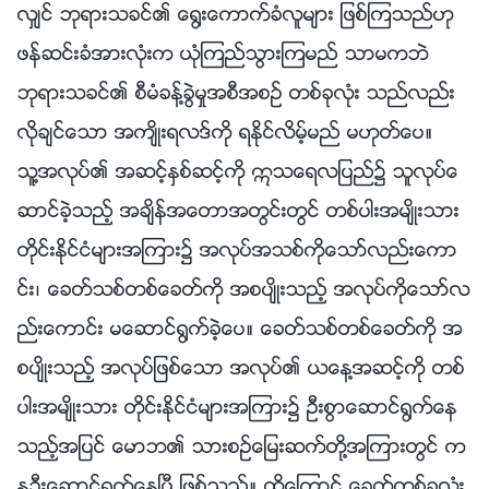
လွ်င္ ဘုရားသခင္၏ ေ႐ြးေကာက္ခံလူမ်ား ျဖစ္ၾကသည္ဟု
ဖန္ဆင္းခံအားလုံးက ယုံၾကည္သြားၾကမည္ သာမကဘဲ
ဘုရားသခင္၏ စီမံခန္႔ခြဲမႈအစီအစဥ္ တစ္ခုလုံး သည္လည္း
လိုခ်င္ေသာ အက်ိဳးရလဒ္ကို ရႏိုင္လိမ့္မည္ မဟုတ္ေပ။
သူ႔အလုပ္၏ အဆင့္ႏွစ္ဆင့္ကို ဣသေရလျပည္၌ သူလုပ္ေ
ဆာင္ခဲ့သည့္ အခ်ိန္အေတာအတြင္းတြင္ တစ္ပါးအမ်ိဳးသား
တိုင္းႏိုင္ငံမ်ားအၾကား၌ အလုပ္အသစ္ကိုေသာ္လည္းေကာ
င္း၊ ေခတ္သစ္တစ္ေခတ္ကို အစပ်ိဳးသည့္ အလုပ္ကိုေသာ္လ
ည္းေကာင္း မေဆာင္႐ြက္ခဲ့ေပ။ ေခတ္သစ္တစ္ေခတ္ကို အ
စပ်ိဳးသည့္ အလုပ္ျဖစ္ေသာ အလုပ္၏ ယေန႔အဆင့္ကို တစ္
ပါးအမ်ိဳးသား တိုင္းႏိုင္ငံမ်ားအၾကား၌ ဦးစြာေဆာင္႐ြက္ေန
သည့္အျပင္ ေမာဘ၏ သားစဥ္ေျမးဆက္တို႔အၾကားတြင္ က
နဦးေဆာင္႐ြက္ေနၿပီ ျဖစ္သည္။ ထို႔ေၾကာင့္ ေခတ္တစ္ခုလုံး