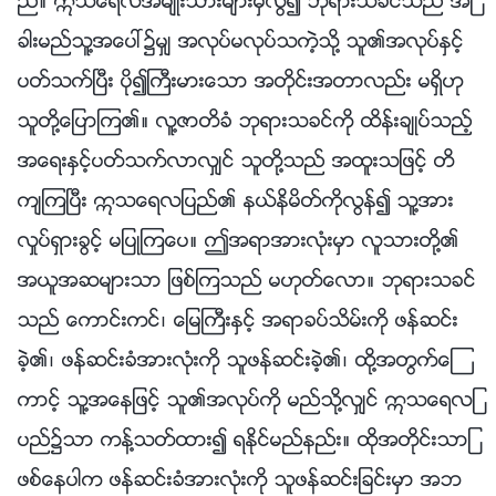
ည္။ ဣသေရလအမ်ိဳးသားမ်ားမွလြဲ၍ ဘုရားသခင္သည္ အျ
ခားမည္သူ႔အေပၚ၌မွ် အလုပ္မလုပ္သကဲ့သို႔ သူ၏အလုပ္ႏွင့္
ပတ္သက္ၿပီး ပို၍ႀကီးမားေသာ အတိုင္းအတာလည္း မရွိဟု
သူတို႔ေျပာၾက၏။ လူ႔ဇာတိခံ ဘုရားသခင္ကို ထိန္းခ်ဳပ္သည့္
အေရးႏွင့္ပတ္သက္လာလွ်င္ သူတို႔သည္ အထူးသျဖင့္ တိ
က်ၾကၿပီး ဣသေရလျပည္၏ နယ္နိမိတ္ကိုလြန္၍ သူ႔အား
လႈပ္ရွားခြင့္ မျပဳၾကေပ။ ဤအရာအားလုံးမွာ လူသားတို႔၏
အယူအဆမ်ားသာ ျဖစ္ၾကသည္ မဟုတ္ေလာ။ ဘုရားသခင္
သည္ ေကာင္းကင္၊ ေျမႀကီးႏွင့္ အရာခပ္သိမ္းကို ဖန္ဆင္း
ခဲ့၏၊ ဖန္ဆင္းခံအားလုံးကို သူဖန္ဆင္းခဲ့၏၊ ထို႔အတြက္ေၾ
ကာင့္ သူ႔အေနျဖင့္ သူ၏အလုပ္ကို မည္သို႔လွ်င္ ဣသေရလျ
ပည္၌သာ ကန္႔သတ္ထား၍ ရႏိုင္မည္နည္း။ ထိုအတိုင္းသာျ
ဖစ္ေနပါက ဖန္ဆင္းခံအားလုံးကို သူဖန္ဆင္းျခင္းမွာ အဘ