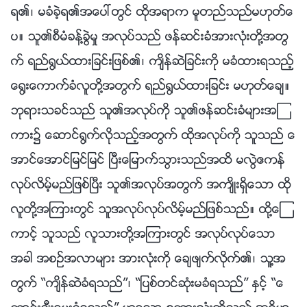
ရ၏၊ မခံခဲ့ရ၏အေပၚတြင္ ထိုအရာက မူတည္သည္မဟုတ္ေ
ပ။ သူ၏စီမံခန္႔ခြဲမႈ အလုပ္သည္ ဖန္ဆင္းခံအားလုံးတို႔အတြ
က္ ရည္႐ြယ္ထားျခင္းျဖစ္၏၊ က်ိန္ဆဲျခင္းကို မခံထားရသည့္
ေ႐ြးေကာက္ခံလူတို႔အတြက္ ရည္႐ြယ္ထားျခင္း မဟုတ္ေခ်။
ဘုရားသခင္သည္ သူ၏အလုပ္ကို သူ၏ဖန္ဆင္းခံမ်ားအၾ
ကား၌ ေဆာင္႐ြက္လိုသည့္အတြက္ ထိုအလုပ္ကို သူသည္ ေ
အာင္ေအာင္ျမင္ျမင္ ၿပီးေျမာက္သြားသည္အထိ မလြဲဧကန္
လုပ္လိမ့္မည္ျဖစ္ၿပီး သူ၏အလုပ္အတြက္ အက်ိဳးရွိေသာ ထို
လူတို႔အၾကားတြင္ သူအလုပ္လုပ္လိမ့္မည္ျဖစ္သည္။ ထို႔ေၾ
ကာင့္ သူသည္ လူသားတို႔အၾကားတြင္ အလုပ္လုပ္ေသာ
အခါ အစဥ္အလာမ်ား အားလုံးကို ေခ်ဖ်က္လိုက္၏၊ သူ႔အ
တြက္ “က်ိန္ဆဲခံရသည္”၊ “ျပစ္တင္ဆုံးမခံရသည္” ႏွင့္ “ေ