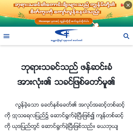
ဘုရားသခင္သည္ ဖန္ဆင္းခံအားလုံး၏ သခင္ျဖစ္ေတာ္မူ၏
ဘုရားသခင္သည္ ဖန္ဆင္းခံ
အားလုံး၏ သခင္ျဖစ္ေတာ္မူ၏
လြန္ခဲ့ေသာ ေခတ္ႏွစ္ေခတ္၏ အလုပ္အဆင့္တစ္ဆင့္
ကို ဣသေရလျပည္၌ ေဆာင္႐ြက္ခဲ့ၿပီးျဖစ္၍ က်န္တစ္ဆင့္
ကို ယုဒျပည္တြင္ ေဆာင္႐ြက္ခဲ့ၿပီးျဖစ္သည္။ ေယဘုယ်