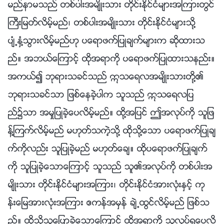
မည္နာမသည္ တစ္ပါးအမ်ိဳးသား တိုင္းႏိုင္ငံမ်ားအၾကားတြင္
ႀကီးျမတ္လိမ့္မည္၊ တစ္ပါးအမ်ိဳးသား တိုင္းႏိုင္ငံမ်ားသို႔
ပ်ံ႕ႏွံ႔သြားလိမ့္မည္ဟု ပေရာဖက္ျပဳခ်က္မ်ားက ဆိုထားသ
ည္။ အဘယ္ေၾကာင့္ ထိုအရာကို ပေရာဖက္ျပဳထားသနည္း။
အကယ္၍ ဘုရားသခင္သည္ ဣသေရလအမ်ိဳးသားတို႔၏
ဘုရားသခင္သာ ျဖစ္ေနခဲ့ပါက သူသည္ ဣသေရလျပ
ည္၌သာ အမႈျပဳခဲ့ေပလိမ့္မည္။ ထို႔အျပင္ ဤအလုပ္ကို သူျဖ
န္႔ၾကက္လိမ့္မည္ မဟုတ္သကဲ့သို႔ ထိုသို႔ေသာ ပေရာဖက္ျပဳခ်
က္ကိုလည္း သူျပဳခဲ့မည္ မဟုတ္ေခ်။ ထိုပေရာဖက္ျပဳခ်က္
ကို သူျပဳခဲ့ေသာေၾကာင့္ သူသည္ သူ၏အလုပ္ကို တစ္ပါးအ
မ်ိဳးသား တိုင္းႏိုင္ငံမ်ားအၾကား၊ တိုင္းႏိုင္ငံအားလုံးႏွင့္ ကု
န္းေျမအားလုံးအၾကား ဧကန္အမွန္ ခ်ဲ႕ထြင္လိမ့္မည္ ျဖစ္သ
ည္။ ထိုသို႔သူေျပာခဲ့ေသာေၾကာင့္ ထိုအရာကို သူလုပ္ရေပလိ