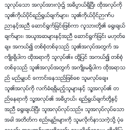
သူလုပ္ေသာ အလုပ္အားလုံး၌ အဓိပၸာယ္ရွိၿပီး ထိုအလုပ္ကို
သူ၏ကိုယ္ပိုင္ရည္႐ြယ္ခ်က္မ်ား၊ သူ၏ကိုယ္ပိုင္ဉာဏ္ပ
ညာႏွင့္အညီ ေဆာင္႐ြက္ျခင္းျဖစ္ကာ လူသားတို႔၏ ေ႐ြးခ်ယ္
ခ်က္မ်ား၊ အယူအဆမ်ားႏွင့္အညီ ေဆာင္႐ြက္ျခင္း မဟုတ္ေ
ခ်။ အကယ္၍ တစ္စုံတစ္ခုသည္ သူ၏အလုပ္အတြက္ အ
က်ိဳးရွိပါက ထိုအရာကို သူလုပ္၏။ ထို႔ျပင္ အကယ္၍ တစ္စုံ
တစ္ခုသည္ သူ၏အလုပ္အတြက္ အက်ိဳးမရွိပါက ထိုအရာသ
ည္ မည္မွ်ပင္ ေကာင္းေနသည္ျဖစ္ေစ သူမလုပ္ေခ်။
သူ၏အလုပ္ကို လက္ခံရရွိမည့္သူမ်ားႏွင့္ သူ႔အလုပ္၏ တ
ည္ေနရာကို သူ႔အလုပ္၏ အဓိပၸာယ္၊ ရည္႐ြယ္ခ်က္တို႔ႏွင့္
အညီ ေ႐ြးခ်ယ္ၿပီး သူအလုပ္လုပ္သည္။ သူအလုပ္လုပ္ေသာ
အခါ အတိတ္က စည္းမ်ဥ္းမ်ားကို သူမလိုက္နာသကဲ့သို႔ ပုံေ