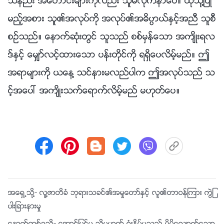
သနည္း အေဟာင္းမ်ားကိုလည္း သူမလိုက္နာေပ။ ထိုသို႔ျပဳ
မည့္အစား သူ၏အလုပ္ကို အလုပ္၏အဓိပၸာယ္ႏွင့္အညီ သူစီ
စဥ္သည္။ ေနာက္ဆုံးတြင္ သူသည္ စစ္မွန္ေသာ အက်ိဳးရလ
ဒ္ႏွင့္ ေမွ်ာ္လင့္ထားေသာ ပန္းတိုင္ကို ရရွိေပလိမ့္မည္။ ဤ
အရာမ်ားကို ယေန႔ သင္နားမလည္ပါက ဤအလုပ္သည္ သ
င့္အေပၚ အက်ိဳးသက္ေရာက္လိမ့္မည္ မဟုတ္ေပ။
အေရွ႕သို႔-
လူ႔ဇာတိခံ ဘုရားသခင္၏အမႈေတာ္ႏွင့္ လူ၏တာဝန္ၾကား ကြဲျ
ပားျခားနားမႈ