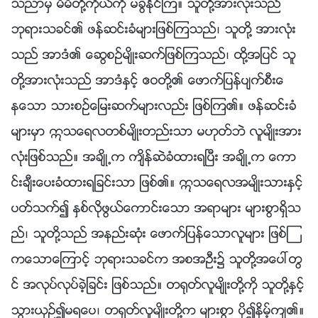
သညာမွ မိမိတို႔ကိုယ္ကို မခြဲႏိုင္ၾက။ သူတို႔အားလုံးသည္
ဘုရားသခင္၏ ဖန္ဆင္းခံမ်ားျဖစ္ၾကသည္၊ သူတို႔ အားလုံး
သည္ အာဒံ၏ ေဆြစဥ္မ်ိဳးဆက္ျဖစ္ၾကသည္၊ ထို႔အျပင္ သူ
တို႔အားလုံးသည္ အာဒံႏွင့္ ဧဝတို႔၏ ေဖာက္ျပန္ပ်က္စီးေ
နေသာ သားစဥ္ေျမးဆက္မ်ားလည္း ျဖစ္ၾက၏။ ဖန္ဆင္းခံ
မ်ားမွာ ဣသေရလတစ္မ်ိဳးတည္းသာ မဟုတ္ဘဲ လူမ်ိဳးအား
လုံးျဖစ္သည္။ အခ်ိဳ႕က က်ိန္ဆဲခံထားရၿပီး အခ်ိဳ႕က ေကာ
င္းခ်ီးေပးခံထားရျခင္းသာ ျဖစ္၏။ ဣသေရလအမ်ိဳးသားႏွင့္
ပတ္သက္၍ ႏွစ္လိုဖြယ္ေကာင္းေသာ အရာမ်ား မ်ားစြာရွိသ
ည္၊ သူတို႔သည္ အနည္းဆုံး ေဖာက္ျပန္ေသာလူမ်ား ျဖစ္ၾ
ကေသာေၾကာင့္ ဘုရားသခင္က အစအဦး၌ သူတို႔အေပၚတြ
င္ အလုပ္လုပ္ခဲ့ျခင္း ျဖစ္သည္။ တ႐ုတ္လူမ်ိဳးတို႔ကို သူတို႔ႏွင့္
သြားယွဥ္၍မရေပ၊ တ႐ုတ္လူမ်ိဳးတို႔က မ်ားစြာ ပို၍နိမ့္က်၏။