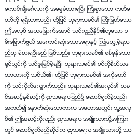
ေကာင္းခ်ီးမဂၤလာကို အေမြခံထားရၿပီး ႀကီးစြာေသာ ကတိေ
တာ္ကို ရရွိထားသည္၊ ထို႔ျပင္ ဘုရားသခင္၏ ႀကီးျမတ္ေသာ
ဤအလုပ္ အထေျမာက္ေအာင္ သင္ကူညီႏိုင္၏ဟူေသာ ဝ
မ္းေျမာက္ဖြယ္ အေကာင္းဆုံးေသာအရာႏွင့္ ႀကဳံေတြ႕ခဲ့ရသ
ည္ဟု ခံစားရဦးမည္ ျဖစ္သည္။ ဘုရားသခင္၏ စစ္မွန္ေသာ
႐ုပ္သြင္ကို သင္ဖူးျမင္ခဲ့ရၿပီ၊ ဘုရားသခင္၏ ပင္ကိုစိတ္သေ
ဘာထားကို သင္သိ၏၊ ထို႔ျပင္ ဘုရားသခင္၏ အလိုေတာ္
ကို သင္လိုက္ေလွ်ာက္သည္။ ဘုရားသခင္၏အလုပ္၏ ယခ
င္အဆင့္ႏွစ္ဆင့္ကို ဣသေရလျပည္၌ ေဆာင္႐ြက္ခဲ့သည္။
အကယ္၍ ေနာက္ဆုံးေသာကာလ အေတာအတြင္း သူ႔အလု
ပ္၏ ဤအဆင့္ကိုလည္း ဣသေရလ အမ်ိဳးသားတို႔အၾကား
တြင္ ေဆာင္႐ြက္မည္ဆိုပါက ဣသေရလ အမ်ိဳးသားတို႔ သာ