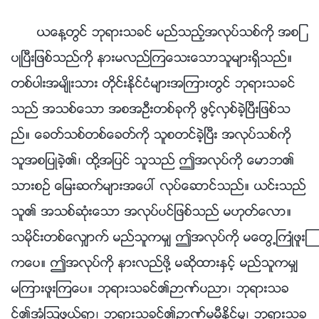
ယေန႔တြင္ ဘုရားသခင္ မည္သည့္အလုပ္သစ္ကို အစျ
ပဳၿပီးျဖစ္သည္ကို နားမလည္ၾကေသးေသာသူမ်ားရွိသည္။
တစ္ပါးအမ်ိဳးသား တိုင္းႏိုင္ငံမ်ားအၾကားတြင္ ဘုရားသခင္
သည္ အသစ္ေသာ အစအဦးတစ္ခုကို ဖြင့္လွစ္ခဲ့ၿပီးျဖစ္သ
ည္။ ေခတ္သစ္တစ္ေခတ္ကို သူစတင္ခဲ့ၿပီး အလုပ္သစ္ကို
သူအစျပဳခဲ့၏၊ ထို႔အျပင္ သူသည္ ဤအလုပ္ကို ေမာဘ၏
သားစဥ္ ေျမးဆက္မ်ားအေပၚ လုပ္ေဆာင္သည္။ ယင္းသည္
သူ၏ အသစ္ဆုံးေသာ အလုပ္ပင္ျဖစ္သည္ မဟုတ္ေလာ။
သမိုင္းတစ္ေလွ်ာက္ မည္သူကမွ် ဤအလုပ္ကို မေတြ႕ႀကဳံဖူးၾ
ကေပ။ ဤအလုပ္ကို နားလည္ဖို႔ မဆိုထားႏွင့္ မည္သူကမွ်
မၾကားဖူးၾကေပ။ ဘုရားသခင္၏ဉာဏ္ပညာ၊ ဘုရားသခ
င္၏အံ့ၾသဖြယ္ရာ၊ ဘုရားသခင္၏ဉာဏ္မမီႏိုင္မႈ၊ ဘုရားသခ