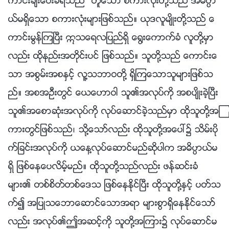
ကာင္းခ်ီးေပးခံရသည္” ဟူေသာ စကားလုံးတို႔သည္ အဓိပၸာ
ယ္မရွိေသာ စကားလုံးမ်ားျဖစ္သည္။ ယုဒလူမ်ိဳးတို႔သည္ ေ
ကာင္းမြန္ၾကၿပီး ဣသေရလျပည္ရွိ ေ႐ြးေကာက္ခံ လူတို႔မွာ
လည္း ထိုနည္းအတိုင္းပင္ ျဖစ္သည္။ သူတို႔သည္ ေကာင္းေ
သာ အစြမ္းအစႏွင့္ လူ႔သဘာဝတို႔ ရွိၾကေသာသူမ်ားျဖစ္သ
ည္။ အစအဦးတြင္ ေယေဟာဝါ သူ၏အလုပ္ကို အစပ်ိဳးခဲ့ၿပီး
သူ၏အေစာဆုံးအလုပ္ကို လုပ္ေဆာင္ခဲ့သည္မွာ ထိုသူတို႔အၾ
ကားတြင္ျဖစ္သည္၊ သို႔ေသာ္လည္း ထိုသူတို႔အေပၚ၌ သိမ္းပို
က္ျခင္းအလုပ္ကို ယေန႔လုပ္ေဆာင္မည္ဆိုပါက အဓိပၸာယ္မ
ရွိ ျဖစ္ေနေပလိမ့္မည္။ ထိုသူတို႔သည္လည္း ဖန္ဆင္းခံ
မ်ား၏ တစ္စိတ္တစ္ေဒသ ျဖစ္ေနႏိုင္ၿပီး ထိုသူတို႔ႏွင့္ ပတ္သ
က္၍ အျပဳသေဘာေဆာင္ေသာအရာ မ်ားစြာရွိေနႏိုင္ေသာ္
လည္း အလုပ္၏ဤအဆင့္ကို သူတို႔အၾကား၌ လုပ္ေဆာင္မ