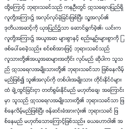
ထို႔ေၾကာင့္ ဘုရားသခင္သည္ ကနဦးတြင္ ဣသေရလျပည္ရွိ
လူတို႔အၾကား၌ အလုပ္လုပ္ခဲ့ျခင္းျဖစ္ၿပီး သူ႔အလုပ္၏
ဒုတိယအဆင့္ကို ယုဒျပည္၌သာ ေဆာင္႐ြက္ခဲ့၏၊ ယင္းက
လူတို႔အၾကား၌ အယူအဆ မ်ားစြာႏွင့္ စည္းမ်ဥ္းမ်ားစြာကို ျ
ဖစ္ေပၚေစခဲ့သည္။ စင္စစ္အားျဖင့္ ဘုရားသခင္သည္
လူသားတို႔၏အယူအဆမ်ားအတိုင္း လုပ္မည္ ဆိုပါက သူသ
ည္ ဣသေရလအမ်ိဳးသားတို႔၏ ဘုရားသခင္သာ ျဖစ္ေနလိမ့္
မည္ျဖစ္၍ သူ၏အလုပ္ကို တစ္ပါးအမ်ိဳးသား တိုင္းႏိုင္ငံမ်ား
ထံ ခ်ဲ႕ထြင္ျခင္းငွာ တတ္စြမ္းႏိုင္မည္ မဟုတ္ေခ်၊ အေၾကာင္း
မွာ သူသည္ ဣသေရလအမ်ိဳးသားတို႔၏ ဘုရားသခင္သာ ျဖ
စ္ေနလိမ့္မည္ျဖစ္ၿပီး ဖန္ဆင္းခံအားလုံး၏ ဘုရားသခင္ ျဖ
စ္ေနမည္ မဟုတ္ေသာေၾကာင့္ျဖစ္သည္။ ေယေဟာဝါ၏ အ