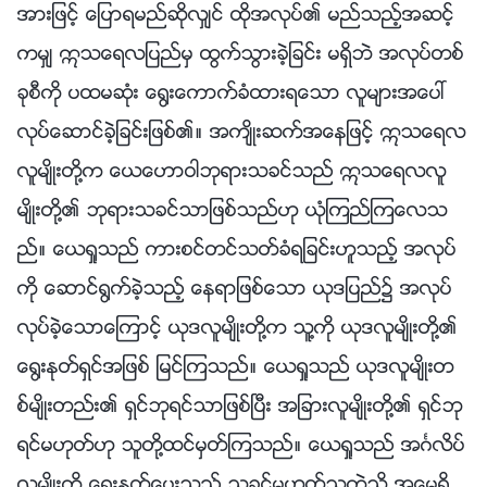
အားျဖင့္ ေျပာရမည္ဆိုလွ်င္ ထိုအလုပ္၏ မည္သည့္အဆင့္
ကမွ် ဣသေရလျပည္မွ ထြက္သြားခဲ့ျခင္း မရွိဘဲ အလုပ္တစ္
ခုစီကို ပထမဆုံး ေ႐ြးေကာက္ခံထားရေသာ လူမ်ားအေပၚ
လုပ္ေဆာင္ခဲ့ျခင္းျဖစ္၏။ အက်ိဳးဆက္အေနျဖင့္ ဣသေရလ
လူမ်ိဳးတို႔က ေယေဟာဝါဘုရားသခင္သည္ ဣသေရလလူ
မ်ိဳးတို႔၏ ဘုရားသခင္သာျဖစ္သည္ဟု ယုံၾကည္ၾကေလသ
ည္။ ေယရႈသည္ ကားစင္တင္သတ္ခံရျခင္းဟူသည့္ အလုပ္
ကို ေဆာင္႐ြက္ခဲ့သည့္ ေနရာျဖစ္ေသာ ယုဒျပည္၌ အလုပ္
လုပ္ခဲ့ေသာေၾကာင့္ ယုဒလူမ်ိဳးတို႔က သူ႔ကို ယုဒလူမ်ိဳးတို႔၏
ေ႐ြးႏုတ္ရွင္အျဖစ္ ျမင္ၾကသည္။ ေယရႈသည္ ယုဒလူမ်ိဳးတ
စ္မ်ိဳးတည္း၏ ရွင္ဘုရင္သာျဖစ္ၿပီး အျခားလူမ်ိဳးတို႔၏ ရွင္ဘု
ရင္မဟုတ္ဟု သူတို႔ထင္မွတ္ၾကသည္။ ေယရႈသည္ အဂၤလိပ္
လူမ်ိဳးကို ေ႐ြးႏုတ္ေပးသည့္ သခင္မဟုတ္သကဲ့သို႔ အေမရိ