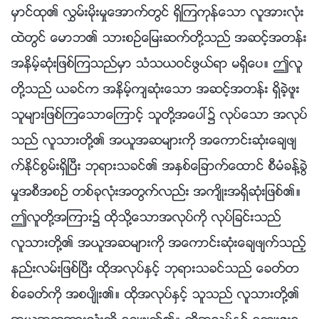
မွာင္ထု၏ လႊမ္းမိုးမႈေအာက္တြင္ ရွိၾကကုန္ေသာ လူအားလုံး
ထဲတြင္ ေမာဘ၏ သားစဥ္ေျမးဆက္တို႔သည္ အဆင့္အတန္း
အနိမ့္ဆုံးျဖစ္ၾကသည္မွာ သံသယဝင္ဖြယ္ရာ မရွိေပ။ ဤလူ
တို႔သည္ ယခင္က အနိမ့္က်ဆုံးေသာ အဆင့္အတန္း ရွိခဲ့ဖူး
သူမ်ားျဖစ္ၾကေသာေၾကာင့္ သူတို႔အေပၚ၌ လုပ္ေသာ အလုပ္
သည္ လူသားတို႔၏ အယူအဆမ်ားကို အေကာင္းဆုံးေခ်ဖ်
က္ႏိုင္စြမ္းရွိၿပီး ဘုရားသခင္၏ အႏွစ္ေျခာက္ေထာင္ စီမံခန္႔ခြဲ
မႈအစီအစဥ္ တစ္ခုလုံးအတြက္လည္း အက်ိဳးအရွိဆုံးျဖစ္၏။
ဤလူတို႔အၾကား၌ ထိုသို႔ေသာအလုပ္ကို လုပ္ျခင္းသည္
လူသားတို႔၏ အယူအဆမ်ားကို အေကာင္းဆုံးေခ်ဖ်က္သည့္
နည္းလမ္းျဖစ္ၿပီး ထိုအလုပ္ႏွင့္ ဘုရားသခင္သည္ ေခတ္တ
စ္ေခတ္ကို အစပ်ိဳး၏။ ထိုအလုပ္ႏွင့္ သူသည္ လူသားတို႔၏