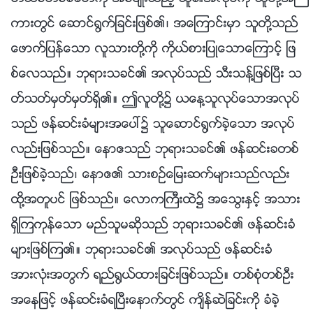
ကားတြင္ ေဆာင္႐ြက္ျခင္းျဖစ္၏၊ အေၾကာင္းမွာ သူတို႔သည္
ေဖာက္ျပန္ေသာ လူသားတို႔ကို ကိုယ္စားျပဳေသာေၾကာင့္ ျဖ
စ္ေလသည္။ ဘုရားသခင္၏ အလုပ္သည္ သီးသန္႔ျဖစ္ၿပီး သ
တ္သတ္မွတ္မွတ္ရွိ၏။ ဤလူတို႔၌ ယေန႔သူလုပ္ေသာအလုပ္
သည္ ဖန္ဆင္းခံမ်ားအေပၚ၌ သူေဆာင္႐ြက္ခဲ့ေသာ အလုပ္
လည္းျဖစ္သည္။ ေနာဧသည္ ဘုရားသခင္၏ ဖန္ဆင္းခတစ္
ဦးျဖစ္ခဲ့သည္၊ ေနာဧ၏ သားစဥ္ေျမးဆက္မ်ားသည္လည္း
ထို႔အတူပင္ ျဖစ္သည္။ ေလာကႀကီးထဲ၌ အေသြးႏွင့္ အသား
ရွိၾကကုန္ေသာ မည္သူမဆိုသည္ ဘုရားသခင္၏ ဖန္ဆင္းခံ
မ်ားျဖစ္ၾက၏။ ဘုရားသခင္၏ အလုပ္သည္ ဖန္ဆင္းခံ
အားလုံးအတြက္ ရည္႐ြယ္ထားျခင္းျဖစ္သည္။ တစ္စုံတစ္ဦး
အေနျဖင့္ ဖန္ဆင္းခံရၿပီးေနာက္တြင္ က်ိန္ဆဲျခင္းကို ခံခဲ့