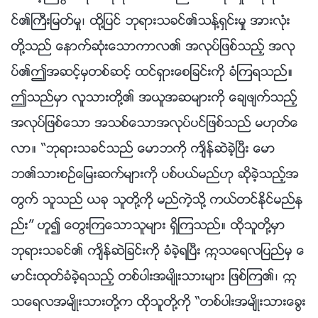
င္၏ႀကီးျမတ္မႈ၊ ထို႔ျပင္ ဘုရားသခင္၏သန္႔ရွင္းမႈ အားလုံး
တို႔သည္ ေနာက္ဆုံးေသာကာလ၏ အလုပ္ျဖစ္သည့္ အလု
ပ္၏ဤအဆင့္မွတစ္ဆင့္ ထင္ရွားေစျခင္းကို ခံၾကရသည္။
ဤသည္မွာ လူသားတို႔၏ အယူအဆမ်ားကို ေခ်ဖ်က္သည့္
အလုပ္ျဖစ္ေသာ အသစ္ေသာအလုပ္ပင္ျဖစ္သည္ မဟုတ္ေ
လာ။ “ဘုရားသခင္သည္ ေမာဘကို က်ိန္ဆဲခဲ့ၿပီး ေမာ
ဘ၏သားစဥ္ေျမးဆက္မ်ားကို ပစ္ပယ္မည္ဟု ဆိုခဲ့သည့္အ
တြက္ သူသည္ ယခု သူတို႔ကို မည္ကဲ့သို႔ ကယ္တင္ႏိုင္မည္န
ည္း” ဟူ၍ ေတြးၾကေသာသူမ်ား ရွိၾကသည္။ ထိုသူတို႔မွာ
ဘုရားသခင္၏ က်ိန္ဆဲျခင္းကို ခံခဲ့ရၿပီး ဣသေရလျပည္မွ ေ
မာင္းထုတ္ခံခဲ့ရသည့္ တစ္ပါးအမ်ိဳးသားမ်ား ျဖစ္ၾက၏၊ ဣ
သေရလအမ်ိဳးသားတို႔က ထိုသူတို႔ကို “တစ္ပါးအမ်ိဳးသားေခြး