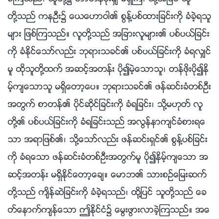
တို႔သည္ ကနဦး၌ ေယေဟာဝါ၏ စြန္႔ပစ္ထားျခင္းကို ခံခဲ့ရသူ
မ်ား ျဖစ္ၾကသည္။ လူတို႔သည္ အျခားလူမ်ား၏ ပစ္ပယ္ျခင္း
ကို ခံႏိုင္ေသာ္လည္း ဘုရားသခင္၏ ပစ္ပယ္ျခင္းကို ခံရလွ်င္
မူ ထိုသူတို႔ထက္ အဆင့္အတန္း ပို၍မဲ့ေသာသူ၊ တန္ဖိုးပို၍နိ
မ့္က်ေသာသူ မရွိေတာ့ေပ။ ဘုရားသခင္၏ ဖန္ဆင္းခံတစ္ဦး
အတြက္ စာတန္၏ ပိုင္ဆိုင္ျခင္းကို ခံရျခင္း၊ သို႔မဟုတ္ လူ
တို႔၏ ပစ္ပယ္ျခင္းကို ခံရျခင္းသည္ အလြန္နာက်င္ခံစားရေ
သာ အရာျဖစ္၏၊ သို႔ေသာ္လည္း ဖန္ဆင္းရွင္၏ စြန္႔ပစ္ျခင္း
ကို ခံရေသာ ဖန္ဆင္းခံတစ္ဦးအတြက္မူ ပို၍နိမ့္က်ေသာ အ
ဆင့္အတန္း မရွိႏိုင္ေတာ့ေခ်။ ေမာဘ၏ သားစဥ္ေျမးဆက္
တို႔သည္ က်ိန္ဆဲျခင္းကို ခံခဲ့ရသည္၊ ထို႔ျပင္ သူတို႔သည္ ေခ
တ္ေနာက္က်န္ေသာ ဤႏိုင္ငံ၌ ေမြးဖြားလာခဲ့ၾကသည္။ အေ