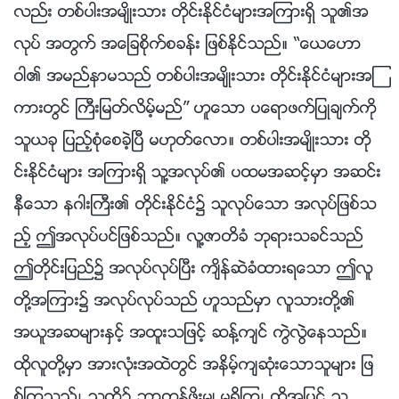
လည္း တစ္ပါးအမ်ိဳးသား တိုင္းႏိုင္ငံမ်ားအၾကားရွိ သူ၏အ
လုပ္ အတြက္ အေျခစိုက္စခန္း ျဖစ္ႏိုင္သည္။ “ေယေဟာ
ဝါ၏ အမည္နာမသည္ တစ္ပါးအမ်ိဳးသား တိုင္းႏိုင္ငံမ်ားအၾ
ကားတြင္ ႀကီးျမတ္လိမ့္မည္” ဟူေသာ ပေရာဖက္ျပဳခ်က္ကို
သူယခု ျပည့္စုံေစခဲ့ၿပီ မဟုတ္ေလာ။ တစ္ပါးအမ်ိဳးသား တို
င္းႏိုင္ငံမ်ား အၾကားရွိ သူ႔အလုပ္၏ ပထမအဆင့္မွာ အဆင္း
နီေသာ နဂါးႀကီး၏ တိုင္းႏိုင္ငံ၌ သူလုပ္ေသာ အလုပ္ျဖစ္သ
ည့္ ဤအလုပ္ပင္ျဖစ္သည္။ လူ႔ဇာတိခံ ဘုရားသခင္သည္
ဤတိုင္းျပည္၌ အလုပ္လုပ္ၿပီး က်ိန္ဆဲခံထားရေသာ ဤလူ
တို႔အၾကား၌ အလုပ္လုပ္သည္ ဟူသည္မွာ လူသားတို႔၏
အယူအဆမ်ားႏွင့္ အထူးသျဖင့္ ဆန္႔က်င္ ကြဲလြဲေနသည္။
ထိုလူတို႔မွာ အားလုံးအထဲတြင္ အနိမ့္က်ဆုံးေသာသူမ်ား ျဖ
စ္ၾကသည္၊ သူတို႔၌ ဘာတန္ဖိုးမွ် မရွိၾက၊ ထို႔အျပင္ သူ