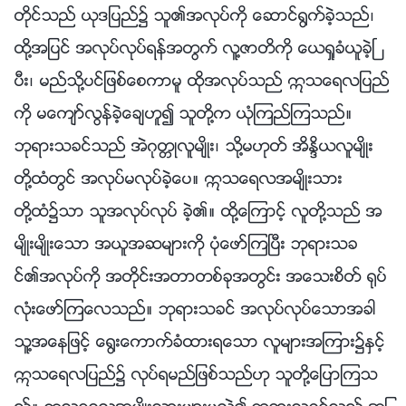
တိုင္သည္ ယုဒျပည္၌ သူ၏အလုပ္ကို ေဆာင္႐ြက္ခဲ့သည္၊
ထို႔အျပင္ အလုပ္လုပ္ရန္အတြက္ လူ႔ဇာတိကို ေယရႈခံယူခဲ့ၿ
ပီး၊ မည္သို႔ပင္ျဖစ္ေစကာမူ ထိုအလုပ္သည္ ဣသေရလျပည္
ကို မေက်ာ္လြန္ခဲ့ေခ်ဟူ၍ သူတို႔က ယုံၾကည္ၾကသည္။
ဘုရားသခင္သည္ အဲဂုတၱဳလူမ်ိဳး၊ သို႔မဟုတ္ အိႏၵိယလူမ်ိဳး
တို႔ထံတြင္ အလုပ္မလုပ္ခဲ့ေပ။ ဣသေရလအမ်ိဳးသား
တို႔ထံ၌သာ သူအလုပ္လုပ္ ခဲ့၏။ ထို႔ေၾကာင့္ လူတို႔သည္ အ
မ်ိဳးမ်ိဳးေသာ အယူအဆမ်ားကို ပုံေဖာ္ၾကၿပီး ဘုရားသခ
င္၏အလုပ္ကို အတိုင္းအတာတစ္ခုအတြင္း အေသးစိတ္ ႐ုပ္
လုံးေဖာ္ၾကေလသည္။ ဘုရားသခင္ အလုပ္လုပ္ေသာအခါ
သူ႔အေနျဖင့္ ေ႐ြးေကာက္ခံထားရေသာ လူမ်ားအၾကား၌ႏွင့္
ဣသေရလျပည္၌ လုပ္ရမည္ျဖစ္သည္ဟု သူတို႔ေျပာၾကသ