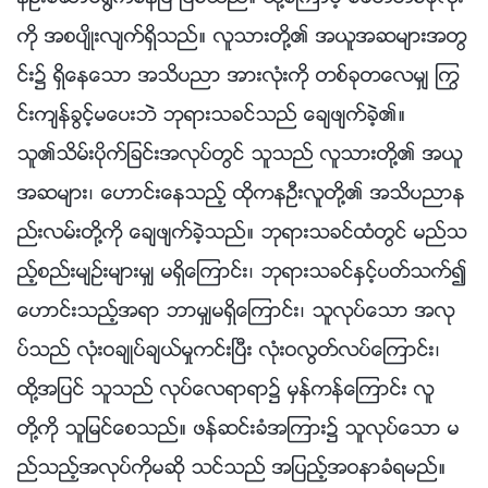
ကို အစပ်ိဳးလ်က္ရွိသည္။ လူသားတို႔၏ အယူအဆမ်ားအတြ
င္း၌ ရွိေနေသာ အသိပညာ အားလုံးကို တစ္ခုတေလမွ် ႂကြ
င္းက်န္ခြင့္မေပးဘဲ ဘုရားသခင္သည္ ေခ်ဖ်က္ခဲ့၏။
သူ၏သိမ္းပိုက္ျခင္းအလုပ္တြင္ သူသည္ လူသားတို႔၏ အယူ
အဆမ်ား၊ ေဟာင္းေနသည့္ ထိုကနဦးလူတို႔၏ အသိပညာန
ည္းလမ္းတို႔ကို ေခ်ဖ်က္ခဲ့သည္။ ဘုရားသခင္ထံတြင္ မည္သ
ည့္စည္းမ်ဥ္းမ်ားမွ် မရွိေၾကာင္း၊ ဘုရားသခင္ႏွင့္ပတ္သက္၍
ေဟာင္းသည့္အရာ ဘာမွ်မရွိေၾကာင္း၊ သူလုပ္ေသာ အလု
ပ္သည္ လုံးဝခ်ဳပ္ခ်ယ္မႈကင္းၿပီး လုံးဝလြတ္လပ္ေၾကာင္း၊
ထို႔အျပင္ သူသည္ လုပ္ေလရာရာ၌ မွန္ကန္ေၾကာင္း လူ
တို႔ကို သူျမင္ေစသည္။ ဖန္ဆင္းခံအၾကား၌ သူလုပ္ေသာ မ
ည္သည့္အလုပ္ကိုမဆို သင္သည္ အျပည့္အဝနာခံရမည္။