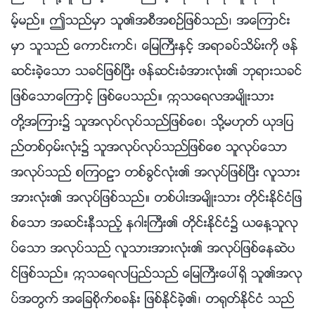
မ့္မည္။ ဤသည္မွာ သူ၏အစီအစဥ္ျဖစ္သည္၊ အေၾကာင္း
မွာ သူသည္ ေကာင္းကင္၊ ေျမႀကီးႏွင့္ အရာခပ္သိမ္းကို ဖန္
ဆင္းခဲ့ေသာ သခင္ျဖစ္ၿပီး ဖန္ဆင္းခံအားလုံး၏ ဘုရားသခင္
ျဖစ္ေသာေၾကာင့္ ျဖစ္ေပသည္။ ဣသေရလအမ်ိဳးသား
တို႔အၾကား၌ သူအလုပ္လုပ္သည္ျဖစ္ေစ၊ သို႔မဟုတ္ ယုဒျပ
ည္တစ္ဝွမ္းလုံး၌ သူအလုပ္လုပ္သည္ျဖစ္ေစ သူလုပ္ေသာ
အလုပ္သည္ စၾကဝဠာ တစ္ခြင္လုံး၏ အလုပ္ျဖစ္ၿပီး လူသား
အားလုံး၏ အလုပ္ျဖစ္သည္။ တစ္ပါးအမ်ိဳးသား တိုင္းႏိုင္ငံျဖ
စ္ေသာ အဆင္းနီသည့္ နဂါးႀကီး၏ တိုင္းႏိုင္ငံ၌ ယေန႔သူလု
ပ္ေသာ အလုပ္သည္ လူသားအားလုံး၏ အလုပ္ျဖစ္ေနဆဲပ
င္ျဖစ္သည္။ ဣသေရလျပည္သည္ ေျမႀကီးေပၚရွိ သူ၏အလု
ပ္အတြက္ အေျခစိုက္စခန္း ျဖစ္ႏိုင္ခဲ့၏၊ တ႐ုတ္ႏိုင္ငံ သည္