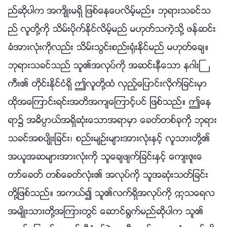
ည္ဆိုပါက အက်ိဳးမရွိ ျဖစ္ေနေပလိမ့္မည္။ ဘုရားသခင္သ
ည္ လူတို႔ကို သိမ္းပိုက္ႏိုင္လိမ့္မည္ မဟုတ္သကဲ့သို႔ ဖန္ဆင္း
ခံအားလုံးကိုလည္း သိမ္းသြင္းစည္း႐ုံးႏိုင္မည္ မဟုတ္ေခ်။
ဘုရားသခင္သည္ သူ၏အလုပ္ကို အဆင္းနီေသာ နဂါးႀ
ကီး၏ တိုင္းႏိုင္ငံရွိ ဤလူတို႔ထံ လွည့္ေျပာင္းလိုက္ျခင္းမွာ
ထိုအေၾကာင္းရင္းအတိအက်ေၾကာင့္ပင္ ျဖစ္သည္။ ဤေန
ရာ၌ အဓိပၸာယ္အရွိဆုံးေသာအရာမွာ ေခတ္တစ္ခုကို ဘုရား
သခင္အစပ်ိဳးျခင္း၊ စည္းမ်ဥ္းမ်ားအားလုံးႏွင့္ လူသားတို႔၏
အယူအဆမ်ားအားလုံးကို သူေခ်ဖ်က္ျခင္းႏွင့္ ေက်းဇူးေ
တာ္ေခတ္ တစ္ေခတ္လုံး၏ အလုပ္ကို သူအဆုံးသတ္ျခင္း
တို႔ျဖစ္သည္။ အကယ္၍ သူ၏လက္ရွိအလုပ္ကို ဣသေရလ
အမ်ိဳးသားတို႔အၾကားတြင္ ေဆာင္႐ြက္မည္ဆိုပါက သူ၏