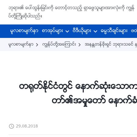
ဘုရား၏ ေပၚထြန္းျခင္းကို ေတာင့္တသည့္ ရွာေဖြသူမ်ားအားလုံးကို ကြၽန္ု
ပ္တို႔ႀကိဳဆိုပါသည္။
မူလစာမ်က္ႏွာ
စာအုပ္မ်ား
ဗီဒီယိုမ်ား
ဓမၼသီခ်င္းမ်ား
ဖတ
မူလစာမ်က္ႏွာ
ကြၽန္ုပ္တို႔အေၾကာင္း
အနႏၲတန္ခိုးရွင္ ဘုရားသခင္ ႏ
တ႐ုတ္ႏိုင္ငံတြင္ ေနာက္ဆုံးေသာ
တာ္၏အမႈေတာ္ ေနာက္ခံအေ
29.08.2018