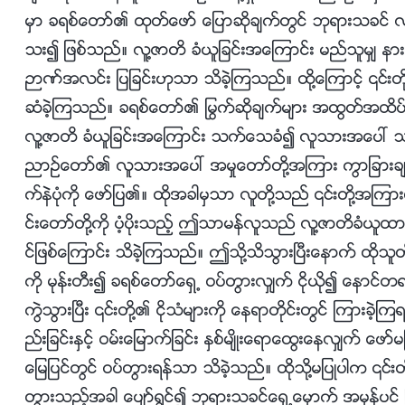
မွာ ခရစ္ေတာ္၏ ထုတ္ေဖာ္ ေျပာဆိုခ်က္တြင္ ဘုရားသခင္ လ
သး၍ ျဖစ္သည္။ လူ႔ဇာတိ ခံယူျခင္းအေၾကာင္း မည္သူမွ် နာ
ဉာဏ္အလင္း ျပျခင္းဟုသာ သိခဲ့ၾကသည္။ ထို႔ေၾကာင့္ 
ဆံခဲ့ၾကသည္။ ခရစ္ေတာ္၏ ႁမြက္ဆိုခ်က္မ်ား အထြတ္အထ
လူ႔ဇာတိ ခံယူျခင္းအေၾကာင္း သက္ေသခံ၍ လူသားအေပၚ သန္႔ရ
ညာဥ္ေတာ္၏ လူသားအေပၚ အမႈေတာ္တို႔အၾကား ကြာျခားခ်
က္နဲပုံကို ေဖာ္ျပ၏။ ထိုအခါမွသာ လူတို႔သည္ ၎တို႔အၾက
င္းေတာ္တို႔ကို ပံ့ပိုးသည့္ ဤသာမန္လူသည္ လူ႔ဇာတိခ
င္ျဖစ္ေၾကာင္း သိခဲ့ၾကသည္။ ဤသို႔သိသြားၿပီးေနာက္ ထိုသူတို႔
ကို မုန္းတီး၍ ခရစ္ေတာ္ေရွ႕ ဝပ္တြားလွ်က္ ငိုယို၍ ေနာင္
ကြဲသြားၿပီး ၎တို႔၏ ငိုသံမ်ားကို ေနရာတိုင္းတြင္ ၾကားခဲ့
ည္းျခင္းႏွင့္ ဝမ္းေျမာက္ျခင္း ႏွစ္မ်ိဳးေရာေထြးေနလွ်က္ ေ
ေျမျပင္တြင္ ဝပ္တြားရန္သာ သိခဲ့သည္။ ထိုသို႔မျပဳပါက ၎
တြားသည့္အခါ ေပ်ာ္႐ႊင္၍ ဘုရားသခင္ေရွ႕ေမွာက္ အမွန္ပင္