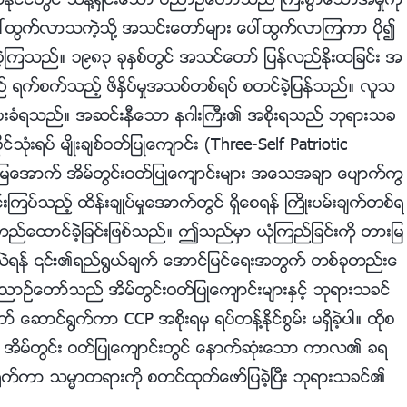
ုင္ငံတြင္ သန္႔ရွင္းေသာ ဝိညာဥ္ေတာ္သည္ ႀကီးစြာေသာအမႈကို
ား ေပၚထြက္လာသကဲ့သို႔ အသင္းေတာ္မ်ား ေပၚထြက္လာၾကကာ ပို၍
ခဲ့ၾကသည္။ ၁၉၈၃ ခုႏွစ္တြင္ အသင္ေတာ္ ျပန္လည္ႏိုးထျခင္း အ
 ရက္စက္သည့္ ဖိႏွိပ္မႈအသစ္တစ္ရပ္ စတင္ခဲ့ျပန္သည္။ လူသ
့ ပညာေပးခံရသည္။ အဆင္းနီေသာ နဂါးႀကီး၏ အစိုးရသည္ ဘုရားသခ
ုံးရပ္ မ်ိဳးခ်စ္ဝတ္ျပဳေက်ာင္း (Three-Self Patriotic
 ေျမေအာက္ အိမ္တြင္းဝတ္ျပဳေက်ာင္းမ်ား အေသအခ်ာ ေပ်ာက္ကြ
ကပ္သည့္ ထိန္းခ်ဳပ္မႈေအာက္တြင္ ရွိေစရန္ ႀကိဳးပမ္းခ်က္တစ္ရ
္းကို တည္ေထာင္ခဲ့ျခင္းျဖစ္သည္။ ဤသည္မွာ ယုံၾကည္ျခင္းကို တားျမ
ေျပာင္းလဲရန္ ၎၏ရည္႐ြယ္ခ်က္ ေအာင္ျမင္ေရးအတြက္ တစ္ခုတည္းေ
ညာဥ္ေတာ္သည္ အိမ္တြင္းဝတ္ျပဳေက်ာင္းမ်ားႏွင့္ ဘုရားသခင္
င္႐ြက္ကာ CCP အစိုးရမွ ရပ္တန္႔ႏိုင္စြမ္း မရွိခဲ့ပါ။ ထိုစ
 အိမ္တြင္း ဝတ္ျပဳေက်ာင္းတြင္ ေနာက္ဆုံးေသာ ကာလ၏ ခရ
ြက္ကာ သမၼာတရားကို စတင္ထုတ္ေဖာ္ျပခဲ့ၿပီး ဘုရားသခင္၏