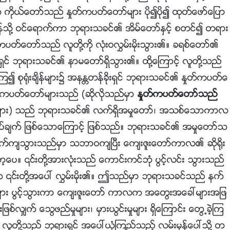
္ ကိုယ္ေတာ္သည္ ႏႈတ္ကပတ္ေတာ္မ်ား ပို၍ပို၍ ထုတ္ေဖာ္ေျပာ
သို႔ ဝင္ေရာက္ကာ ဘုရားသခင္၏ အိမ္ေတာ္ႏွင့္ စတင္၍ တရား
တ္ေတာ္သည္ လူတို႔ကို လုံးဝလႊမ္းမိုးသြား၏။ ခရစ္ေတာ္၏
ွင္ ဘုရားသခင္၏ နာမေတာ္ရွိသြား၏။ ထို႔ေၾကာင့္ လူတို႔သည္
ၾက၍ စု႐ုံးခ်ိန္မ်ား၌ အနႏၲတန္ခိုးရွင္ ဘုရားသခင္၏ ႏႈတ္ကပတ္ေ
္ကပတ္ေတာ္မ်ားသည္ (ဆိုလိုသည္မွာ
ႏႈတ္ကပတ္ေတာ္သည္
ုံးမ်ား) သည္ ဘုရားသခင္၏ လက္ရွိအမႈေတာ္၊ အသစ္ေသာကာလ
ုအပ္ခ်က္ ျဖစ္ေသာေၾကာင့္ ျဖစ္သည္။ ဘုရားသခင္၏ အမႈေတာ္သ
္ေနာက္က်သြားသည္မွာ သဘာဝက်ၿပီး ေက်းဇူးေတာ္ကာလ၏ ဆို႐ိုး
္ေတာ့ေပ။ ၎တို႔အားလုံးသည္ ေကာင္းကင္ဘုံ ပြင့္လင္း သြားသည္
ု႔က ၎တို႔အေပၚ လႊမ္းမိုး၏။ ဤသည္မွာ ဘုရားသခင္သည္ နက္
္စိမ်ား ပြင့္သြားကာ ေက်းဇူးေတာ္ ကာလက အေတြးအေခၚမ်ားအျဖ
ဖစ္လွ်က္ ေသြဖည္မႈမ်ား၊ မွားယြင္းမႈမ်ား ရွိေၾကာင္း ေတြ႕ခဲ့ၾက
လူတို႔သည္ ဘုရားရွင္ အေပၚယုံၾကည္သည့္ လမ္းမွန္ေပၚသို႔ တ