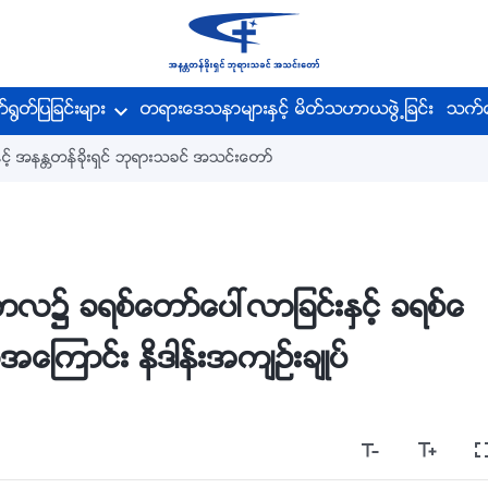
္႐ြတ္ျပျခင္းမ်ား
တရားေဒသနာမ်ားႏွင့္ မိတ္သဟာယဖြဲ႕ျခင္း
သက္ေ
ွင့္ အနႏၲတန္ခိုးရွင္ ဘုရားသခင္ အသင္းေတာ္
ကာလ၌ ခရစ္ေတာ္ေပၚလာျခင္းႏွင့္ ခရစ္ေ
ၾကာင္း နိဒါန္းအက်ဥ္းခ်ဳပ္