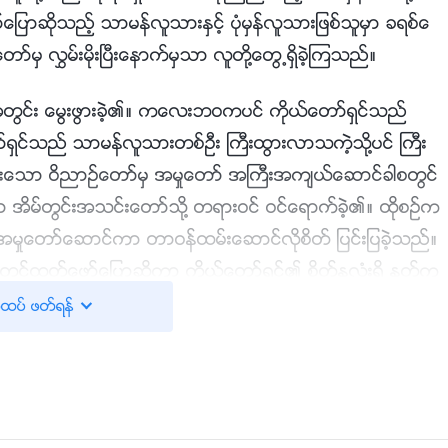
ာဆိုသည့္ သာမန္လူသားႏွင့္ ပုံမွန္လူသားျဖစ္သူမွာ ခရစ္ေ
မွ လႊမ္းမိုးၿပီးေနာက္မွသာ လူတို႔ေတြ႕ရွိခဲ့ၾကသည္။
ုအတြင္း ေမြးဖြားခဲ့၏။ ကေလးဘဝကပင္ ကိုယ္ေတာ္ရွင္သည္
ေတာ္ရွင္သည္ သာမန္လူသားတစ္ဦး ႀကီးထြားလာသကဲ့သို႔ပင္ ႀကီး
႔ရွင္းေသာ ဝိညာဥ္ေတာ္မွ အမႈေတာ္ အႀကီးအက်ယ္ေဆာင္ခါစတြင္
ိမ္တြင္းအသင္းေတာ္သို႔ တရားဝင္ ဝင္ေရာက္ခဲ့၏။ ထိုစဥ္က
မႈေတာ္ေဆာင္ကာ တာဝန္ထမ္းေဆာင္လိုစိတ္ ျပင္းျပခဲ့သည္။
င္ထုတ္ေဖာ္ေျပာဆိုကာ ကိုယ္ေတာ္ရွင္၏ စိတ္ႏွလုံးရွိ ႏႈတ္က
 ၎ေနာက္ ခရစ္ေတာ္သည္ သမၼာတရားကို ပို၍ပို၍ ထုတ္ေဖာ္ေျပာ
ထပ္ ဖတ္ရန္
ပၚ ဆြဲေဆာင္မႈရွိ၍ လူတို႔သည္ ကိုယ္ေတာ္ရွင္ ထုတ္ေဖာ္ေျပာ
့္ လူသားတို႔၏ ပ်က္စီးသည့္ သေဘာသဘာဝ၏ အႏွစ္သာရႏွင့္ ပ်
ို႔ကို ထုတ္ေဖာ္၍ စီရင္ေသာ ကိုယ္ေတာ္ရွင္၏ ႏႈတ္ကပတ္ေ
ည္ကဲ့သို႔ ထိုးေဖာက္၏။ ထိုအခါက်မွသာ ၎တို႔ကို ဘုရားသခင္၏