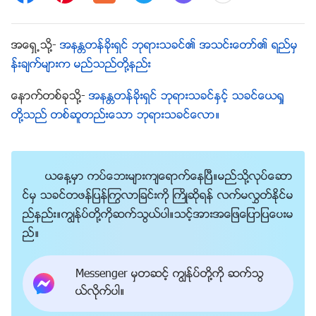
အတြက္ ပညတ္တရား၏ အျပစ္ေပးမႈႏွင့္ ေသဒဏ္မခံရေ
တာ့ပါ။ သို႔ရာတြင္ သခင္ေယရႈသည္ လူသားတို႔၏ အျပစ္လႊ
တ္ျခင္းကိုသာ ျပဳ၍ လူသား၏ အျပစ္မ်ားေသာ သဘာဝကို
အေရွ႕သို႔-
အနႏၲတန္ခိုးရွင္ ဘုရားသခင္၏ အသင္းေတာ္၏ ရည္မွ
န္းခ်က္မ်ားက မည္သည္တို႔နည္း
ကား ခြင့္လႊတ္ျခင္း သို႔မဟုတ္ ေျဖလႊတ္ေျဖရွင္းျခင္း မရွိပါ။
ဝင့္ဝါျခင္းႏွင့္ ဘဝင္ျမင့္ျခင္း၊ အတၱဆန္ျခင္းႏွင့္ ေလာဘ၊ ေ
ေနာက္တစ္ခုသို႔-
အနႏၲတန္ခိုးရွင္ ဘုရားသခင္ႏွင့္ သခင္ေယရႈ
ကာက္က်စ္စဥ္းလဲျခင္းႏွင့္ လွည့္ျဖားျခင္း၊ ဘုရားသခင္အေ
တို႔သည္ တစ္ဆူတည္းေသာ ဘုရားသခင္ေလာ။
ပၚ ပုန္ကန္ျခင္းႏွင့္ ဆန္႔က်င္ျခင္း အစရွိသည့္ စာတန္၏ စိ
တ္ေနသေဘာထားမ်ား လူတို႔တြင္ ရွိေနဆဲျဖစ္သည္။
ယေန႔မွာ ကပ္ေဘးမ်ားက်ေရာက္ေနၿပီ။မည္သို႔လုပ္ေဆာ
လူသားတို႔သည္ ဘုရားသခင္၏ လုံးဝသန္႔စင္ျခင္း၊ ကယ္တ
င္မွ သခင္တဖန္ျပန္ႂကြလာျခင္းကို ႀကိဳဆိုရန္ လက္မလႊတ္ႏိုင္မ
င္ျခင္းႏွင့္ ရယူျခင္းတို႔ မခံရေသးပါ။ ထို႔ေၾကာင့္ သခင္ေယရႈ
ည္နည္း။ကြၽန္ုပ္တို႔ကိုဆက္သြယ္ပါ။သင့္အားအေျဖေျပာျပေပးမ
က သူတဖန္ျပန္ႂကြလာရမည္ ျဖစ္ေၾကာင္း ႀကိမ္ဖန္မ်ားစြာ
ည္။
ေျပာဆိုခဲ့၏။ က်မ္းစာတြင္ ဘုရားသခင္ တဖန္ႂကြလာ၍ စီ
ရင္မည္၊ သန္႔ရွင္းေသာသူမ်ားကို ေကာင္းကင္ႏိုင္ငံသို႔ ခ်ီေ
Messenger မွတဆင့္ ကြၽန္ုပ္တို႔ကို ဆက္သြ
ယ္လိုက္ပါ။
ဆာင္မည္ျဖစ္ေၾကာင္း မ်ားစြာေသာေနရာတို႔တြင္ ႀကိဳတင္ေ