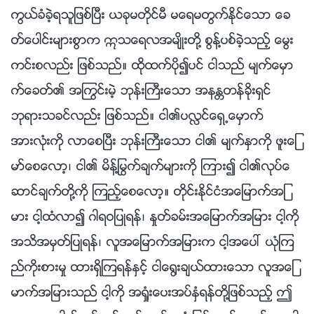
ကြယ္ခံခဲ့ရသူျဖစ္ၿပီး ယခုမတိုင္မီ မေရမတြက္ႏိုင္ေသာ ေခ
တ္ေပါင္းမ်ားစြာက ဣသေရလအမ်ိဳးတို႔ စြန္႔ပစ္ခဲ့သည့္ ေမြး
ကင္းစလည္း ျဖစ္သည္။ ထိုထက္ပို၍ပင္ ငါသည္ မ်က္ေမွာ
က္ေခတ္၏ အႂကြင္းမဲ့ ဘုန္းႀကီးေသာ အနႏၲတန္ခိုးရွင္
ဘုရားသခင္လည္း ျဖစ္သည္။ ငါ၏ပလႅင္ေရွ႕ေမွာက္
အားလုံးကို လာေစၿပီး ဘုန္းႀကီးေသာ ငါ၏ မ်က္ႏွာကို ဖူးေျ
မာ္ေစေလာ့၊ ငါ၏ မိန႔္ႁမြက္ခ်က္မ်ားကို ၾကား၍ ငါ၏လုပ္ေ
ဆာင္ခ်က္တို႔ကို ၾကည့္ေစေလာ့။ တိုင္းႏိုင္ငံအေျမာက္အျ
မား ငါ့ထံလာ၍ ဂါရဝျပဳရန္၊ ႏႈတ္ခမ္းအေျမာက္အျမား ငါ့ကို
အသိအမွတ္ျပဳရန္၊ လူအေျမာက္အျမားက ငါ့အေပၚ ယုံၾက
ည္ကိုးစားမႈ ထားရွိၾကရန္ႏွင့္ ငါေ႐ြးခ်ယ္ထားေသာ လူအေျ
မာက္အျမားသည္ ငါ့ကို အရႈံးေပးအပ္ႏွံရန္တို႔ျဖစ္သည့္ ဤ