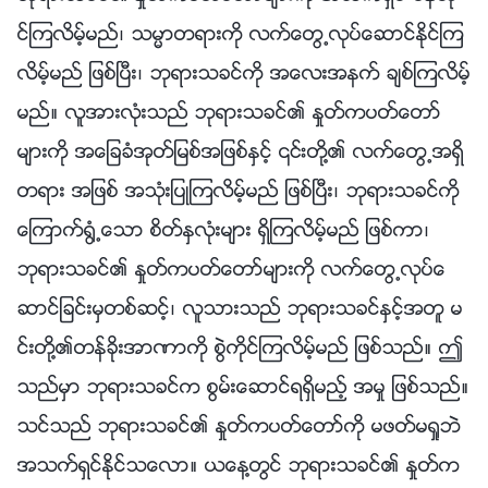
င္ၾကလိမ့္မည္၊ သမၼာတရားကို လက္ေတြ႕လုပ္ေဆာင္ႏိုင္ၾက
လိမ့္မည္ ျဖစ္ၿပီး၊ ဘုရားသခင္ကို အေလးအနက္ ခ်စ္ၾကလိမ့္
မည္။ လူအားလုံးသည္ ဘုရားသခင္၏ ႏႈတ္ကပတ္ေတာ္
မ်ားကို အေျခခံအုတ္ျမစ္အျဖစ္ႏွင့္ ၎တို႔၏ လက္ေတြ႕အရွိ
တရား အျဖစ္ အသုံးျပဳၾကလိမ့္မည္ ျဖစ္ၿပီး၊ ဘုရားသခင္ကို
ေၾကာက္႐ြံ႕ေသာ စိတ္ႏွလုံးမ်ား ရွိၾကလိမ့္မည္ ျဖစ္ကာ၊
ဘုရားသခင္၏ ႏႈတ္ကပတ္ေတာ္မ်ားကို လက္ေတြ႕လုပ္ေ
ဆာင္ျခင္းမွတစ္ဆင့္၊ လူသားသည္ ဘုရားသခင္ႏွင့္အတူ မ
င္းတို႔၏တန္ခိုးအာဏာကို စြဲကိုင္ၾကလိမ့္မည္ ျဖစ္သည္။ ဤ
သည္မွာ ဘုရားသခင္က စြမ္းေဆာင္ရရွိမည့္ အမႈ ျဖစ္သည္။
သင္သည္ ဘုရားသခင္၏ ႏႈတ္ကပတ္ေတာ္ကို မဖတ္မရႈဘဲ
အသက္ရွင္ႏိုင္သေလာ။ ယေန႔တြင္ ဘုရားသခင္၏ ႏႈတ္က