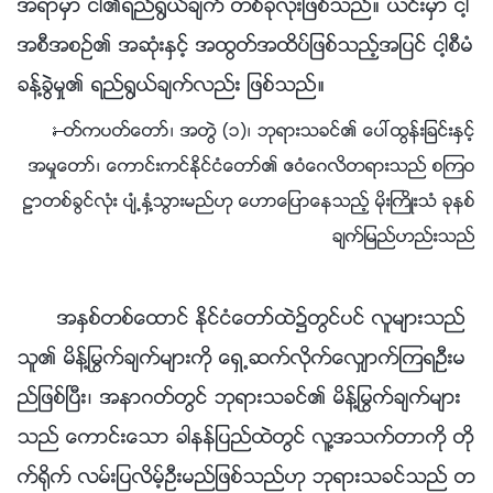
အရာမွာ ငါ၏ရည္႐ြယ္ခ်က္ တစ္ခုလုံးျဖစ္သည္။ ယင္းမွာ ငါ့
အစီအစဥ္၏ အဆုံးႏွင့္ အထြတ္အထိပ္ျဖစ္သည့္အျပင္ ငါ့စီမံ
ခန္႔ခြဲမႈ၏ ရည္႐ြယ္ခ်က္လည္း ျဖစ္သည္။
—ႏႈတ္ကပတ္ေတာ္၊ အတြဲ (၁)၊ ဘုရားသခင္၏ ေပၚထြန္းျခင္းႏွင့္
အမႈေတာ္၊ ေကာင္းကင္ႏိုင္ငံေတာ္၏ ဧဝံေဂလိတရားသည္ စၾကဝ
ဠာတစ္ခြင္လုံး ပ်ံ႕ႏွံ႔သြားမည္ဟု ေဟာေျပာေနသည့္ မိုးႀကိဳးသံ ခုနစ္
ခ်က္ျမည္ဟည္းသည္
အႏွစ္တစ္ေထာင္ ႏိုင္ငံေတာ္ထဲ၌တြင္ပင္ လူမ်ားသည္
သူ၏ မိန႔္ႁမြက္ခ်က္မ်ားကို ေရွ႕ဆက္လိုက္ေလွ်ာက္ၾကရဦးမ
ည္ျဖစ္ၿပီး၊ အနာဂတ္တြင္ ဘုရားသခင္၏ မိန႔္ႁမြက္ခ်က္မ်ား
သည္ ေကာင္းေသာ ခါနန္ျပည္ထဲတြင္ လူ႔အသက္တာကို တို
က္႐ိုက္ လမ္းျပလိမ့္ဦးမည္ျဖစ္သည္ဟု ဘုရားသခင္သည္ တ