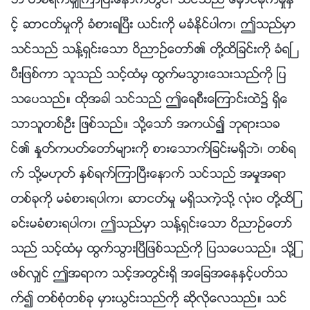
ဘဲ တစ္ရက္မွ်ၾကာၿပီးေနာက္တြင္၊ သင္သည္ ေမွာင္မိုက္မႈႏွ
င့္ ဆာငတ္မႈကို ခံစားရၿပီး ယင္းကို မခံႏိုင္ပါက၊ ဤသည္မွာ
သင္သည္ သန႔္ရွင္းေသာ ဝိညာဥ္ေတာ္၏ တို႔ထိျခင္းကို ခံရၿ
ပီးျဖစ္ကာ သူသည္ သင့္ထံမွ ထြက္မသြားေသးသည္ကို ျပ
သေပသည္။ ထိုအခါ သင္သည္ ဤေရစီးေၾကာင္းထဲ၌ ရွိေ
သာသူတစ္ဦး ျဖစ္သည္။ သို႔ေသာ္ အကယ္၍ ဘုရားသခ
င္၏ ႏႈတ္ကပတ္ေတာ္မ်ားကို စားေသာက္ျခင္းမရွိဘဲ၊ တစ္ရ
က္ သို႔မဟုတ္ ႏွစ္ရက္ၾကာၿပီးေနာက္ သင္သည္ အမႈအရာ
တစ္ခုကို မခံစားရပါက၊ ဆာငတ္မႈ မရွိသကဲ့သို႔ လုံးဝ တို႔ထိျ
ခင္းမခံစားရပါက၊ ဤသည္မွာ သန႔္ရွင္းေသာ ဝိညာဥ္ေတာ္
သည္ သင့္ထံမွ ထြက္သြားၿပီျဖစ္သည္ကို ျပသေပသည္။ သို႔ျ
ဖစ္လွ်င္ ဤအရာက သင့္အတြင္းရွိ အေျခအေနႏွင့္ပတ္သ
က္၍ တစ္စုံတစ္ခု မွားယြင္းသည္ကို ဆိုလိုေလသည္။ သင္