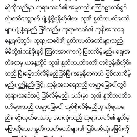
ဆိုလိုသည္မွာ ဘုရားသခင္၏ အမႈသည္ စၾကဝဠာတစ္ခြင္
လုံးတစ္ေလွ်ာက္ ပ်ံ႕ႏွံ႔ဖို႔ရန္ဆိုပါက၊ သူ၏ ႏႈတ္ကပတ္ေတာ္
မ်ား ပ်ံ႕ႏွံ႔ရမည္ ျဖစ္သည္။ ဘုရားသခင္၏ ဘုန္းအသေရ
ေန႔ရက္တြင္၊ ဘုရားသခင္၏ ႏႈတ္ကပတ္ေတာ္မ်ားသည္
မိမိတို႔၏တန္ခိုးႏွင့္ ဩဇာအာဏာကို ျပသလိမ့္မည္။ ေရွးအ
တီေတမွ ယေန႔တိုင္ သူ၏ ႏႈတ္ကပတ္ေတာ္ တစ္ခြန္းစီတိုင္း
သည္ ၿပီးေျမာက္လိမ့္မည္ျဖစ္ၿပီး အမွန္တကယ္ ျဖစ္လာလိမ့္
မည္။ ဤနည္းျဖင့္၊ ဘုန္းအသေရသည္ ကမာၻေျမေပၚတြင္
ဘုရားသခင္အဖို႔ ျဖစ္လိမ့္မည္။ ယင္းမွာ သူ၏ ႏႈတ္ကပတ္ေ
တာ္မ်ားသည္ ကမာၻေျမေပၚ အုပ္စိုးလိမ့္မည္ဟု ဆိုရေပမ
ည္။ ဆိုးယုတ္ေသာသူ အားလုံးသည္ ဘုရားသခင္၏ ႏႈတ္မွ
ေျပာဆိုေသာ ႏႈတ္ကပတ္ေတာ္မ်ား၏ ျပစ္တင္ဆုံးမျခင္းကို