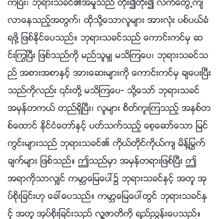
ကၿပီး၊ ဘုရားသခင္၏အမႈသည္ တိုး၍တိုး၍ လက္ေတြ႕က်
လာေနသည့္အတြက္၊ ထိုသို႔ေသာလူမ်ား အားလုံး ပစ္ပယ္ခံ
ရဖို႔ ျဖစ္ႏိုင္ေပသည္။ ဘုရားသခင္သည္ ေကာင္းကင္မွ ဆ
င္းႂကြၿပီး ျဖစ္သည္ကို မည္သူမွ် မသိၾကေပ၊ ဘုရားသခင္သ
ည္ အစားအစာႏွင့္ အားေဆးမ်ားကို ေကာင္းကင္မွ ခ်ေပးၿပီး
သည္ကိုလည္း ၎တို႔ မသိၾကေပ- သို႔ေသာ္ ဘုရားသခင္
အမွန္တကယ္ တည္ရွိၿပီး၊ လူမ်ား စိတ္ကူးၾကသည့္ အႏွစ္တ
စ္ေထာင္ ႏိုင္ငံေတာ္ႏွင့္ ပတ္သက္သည့္ ေစ့ေဆာ္ေသာ ျမင္
ကြင္းမ်ားသည္ ဘုရားသခင္၏ ကိုယ္တိုင္ကိုယ္က် မိန႔္ႁမြက္
ခ်က္မ်ား ျဖစ္သည္။ ဤသည္မွာ အမွန္တရားျဖစ္ၿပီး ဤ
အရာကိုသာလွ်င္ ကမာၻေျမေပၚ၌ ဘုရားသခင္ႏွင့္ အတူ အု
ပ္စိုးျခင္းဟု ေခၚေပသည္။ ကမာၻေျမေပၚတြင္ ဘုရားသခင္ႏွ
င့္ အတူ အုပ္စိုးျခင္းသည္ လူ႔ဇာတိကို ရည္ၫႊန္းေပသည္။