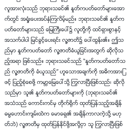
လူအားလုံးသည္ ဘုရားသခင္၏ ႏႈတ္ကပတ္ေတာ္မ်ားေအာ
က္တြင္ အရႈံးေပးအပ္ႏွံၾကလိမ့္မည္။ ဘုရားသခင္၏ ႏႈတ္က
ပတ္ေတာ္မ်ားသည္ ေျမႀကီးေပၚ၌ လူတို႔ကို ထင္ရွားစြာႏွင့္
အသက္ပါပါ ျမင္ခြင့္ေပးရင္း လူ႔ဇာတိ၌ ေပၚထြန္း၏။ ဤသ
ည္မွာ ႏႈတ္ကပတ္ေတာ္ လူ႔ဇာတိခံယူျခင္းအတြက္ ဆိုလိုသ
ည့္အရာ ျဖစ္သည္။ ဘုရားသခင္သည္ “ႏႈတ္ကပတ္ေတာ္သ
ည္ လူ႔ဇာတိကို ခံယူသည္” ဟူေသာအခ်က္ကို အဓိကအားျ
ဖင့္ ျပည့္စုံေစဖို႔ ကမာၻေျမေပၚသို႔ ႂကြလာၿပီးျဖစ္သည္၊ ဆိုလို
သည္မွာ သူ၏ ႏႈတ္ကပတ္ေတာ္မ်ားကို (ဘုရားသခင္၏
အသံသည္ ေကာင္းကင္မွ တိုက္႐ိုက္ ထုတ္ျပန္သည့္အခ်ိန္
ဓမၼေဟာင္းက်မ္းထဲက ေမာေရွ၏ အခ်ိန္ကာလကဲ့သို႔ မဟု
တ္ဘဲ) လူ႔ဇာတိမွ ထုတ္ျပန္ႏိုင္ဖို႔အလို႔ငွာ သူ ႂကြလာၿပီးျဖစ္