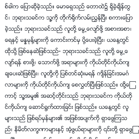
စ္ခါက ေျပာဆိုခဲ့သည္။ ေမာေရွသည္ ေတာထဲ၌ ရွိခဲ့ခ်ိန္တြ
င္၊ ဘုရားသခင္က သူ႔ကို တိုက္႐ိုက္လမ္းၫႊန္ၿပီး စကားေျပာ
ခဲ့သည္။ ဘုရားသခင္သည္ လူတို႔ ေမြ႕ေလ်ာ္ဖို႔ အစားအစာ၊
ေရႏွင့္ မႏၷမုန႔္မ်ားကို ေကာင္းကင္မွ ပို႔ေပးခဲ့ၿပီး၊ ယေန႔တြင္
ထိုသို႔ ျဖစ္ေနဆဲျဖစ္သည္- ဘုရားသခင္သည္ လူတို႔ ေမြ႕ေ
လ်ာ္ရန္ စားဖို႔၊ ေသာက္ဖို႔ အရာမ်ားကို ကိုယ္တိုင္ကိုယ္က်
ခ်ေပးဆဲျဖစ္ၿပီး၊ လူတို႔ကို ျပစ္တင္ဆုံးမရန္ က်ိန္ျခင္းအမဂၤ
လာမ်ားကို ကိုယ္တိုင္ကိုယ္က် ေစလႊတ္ၿပီးျဖစ္သည္။ ထို႔ေၾ
ကာင့္ သူ႔အမႈ၏ အဆင့္တိုင္းသည္ ဘုရားသခင္က ကိုယ္တို
င္ကိုယ္က် ေဆာင္႐ြက္ထားျခင္း ျဖစ္သည္။ ယေန႔တြင္ လူ
မ်ားသည္ ျဖစ္ရပ္မွန္မ်ား၏ အျဖစ္အပ်က္ကို ရွာေဖြၾကသ
ည္၊ နိမိတ္လကၡဏာမ်ားႏွင့္ အံ့ဖြယ္ရာမ်ားကို ၎တို႔ ရွာေဖြၾ