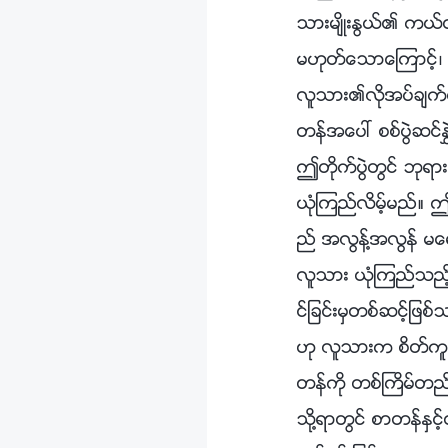
သားမ်ိဳးႏြယ္၏ ကယ္တ
မဟုတ္ေသာေၾကာင့္၊ စာ
လူသား၏လိုအပ္ခ်က္မ
တန္အေပၚ စစ္ပြဲဆင္ႏ
ဤတိုက္ပြဲတြင္ ဘုရာ
ယုံၾကည္လိမ့္မည္။ 
ည္ အလြန္႔အလြန္ မ
လူသား ယုံၾကည္သည့္
င္ျခင္းမွတစ္ဆင့္ျဖ
ဟု လူသားက စိတ္ကူး
တန္ကို တစ္ႀကိမ္တည္းႏွ
သို႔ရာတြင္ စာတန္ႏွ