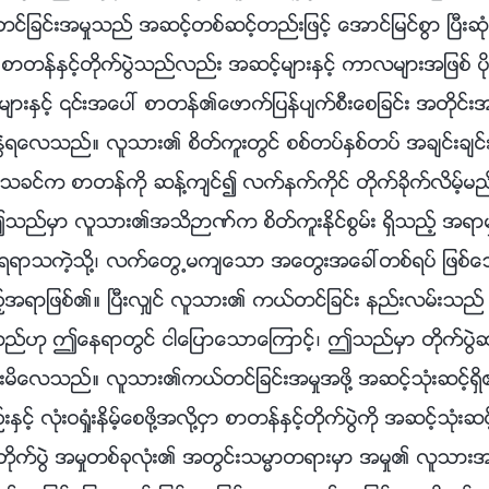
င္ျခင္းအမႈသည္ အဆင့္တစ္ဆင့္တည္းျဖင့္ ေအာင္ျမင္စြာ ၿပီးဆုံ
တန္ႏွင့္တိုက္ပြဲသည္လည္း အဆင့္မ်ားႏွင့္ ကာလမ်ားအျဖစ္ ပိုင
်ားႏွင့္ ၎အေပၚ စာတန္၏ေဖာက္ျပန္ပ်က္စီးေစျခင္း အတိုင္းအ
ႊဲရေလသည္။ လူသား၏ စိတ္ကူးတြင္ စစ္တပ္ႏွစ္တပ္ အခ်င္းခ်င္း
းသခင္က စာတန္ကို ဆန္႔က်င္၍ လက္နက္ကိုင္ တိုက္ခိုက္လိမ့္မ
ဤသည္မွာ လူသား၏အသိဉာဏ္က စိတ္ကူးႏိုင္စြမ္း ရွိသည့္ အရ
ေရရာသကဲ့သို႔၊ လက္ေတြ႕မက်ေသာ အေတြးအေခၚတစ္ရပ္ ျဖစ္ေသ
အရာျဖစ္၏။ ၿပီးလွ်င္ လူသား၏ ကယ္တင္ျခင္း နည္းလမ္းသည္ စာတ
စ္သည္ဟု ဤေနရာတြင္ ငါေျပာေသာေၾကာင့္၊ ဤသည္မွာ တိုက္ပြဲဆင
မိေလသည္။ လူသား၏ကယ္တင္ျခင္းအမႈအဖို႔ အဆင့္သုံးဆင့္ရွိ၏
င့္ လုံးဝရႈံးနိမ့္ေစဖို႔အလို႔ငွာ စာတန္ႏွင့္တိုက္ပြဲကို အဆင့္သုံ
င့္တိုက္ပြဲ အမႈတစ္ခုလုံး၏ အတြင္းသမၼာတရားမွာ အမႈ၏ လူသား