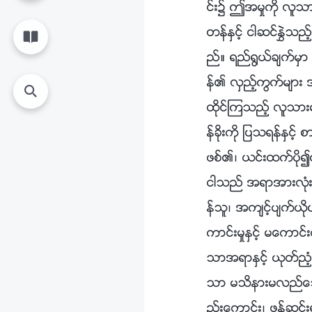
င္း၌ ဤအမႈကို လူသာ
တန္ႏွင့္ ငါဆင္ႏႊဲသည
ည္။ ရည္႐ြယ္ခ်က္မွာ 
န္၏ လွည့္ကြက္မ်ား 
ထိုင္ၾကသည့္ လူသား
န္ခိုးကို ျပသရန္ႏွင
ဖစ္၏၊ ယင္းထက္ပို၍ပင
ငါသည္ အရာအားလုံး
န္သူ၊ အက်င့္ပ်က္ယိုယ
ကာင္းမႈႏွင့္ မေကာင္း
သာအရာႏွင့္ ယုတ္ညံ့ေ
သာ မသိနားမလည္ေသာ
ည္းေကာင္း၊ ဖန္ဆင္းရ