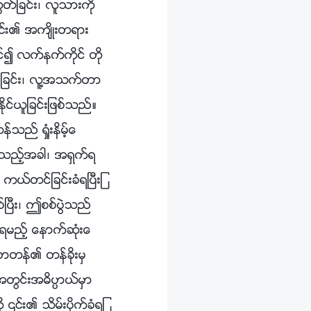
ႊတ္ျခင္း၊ လူသားကို
င့္ ၎၏ အက်ိဳးတရား
်င္၍ လက္နက္ကိုင္ တို
ခံျခင္း၊ လူ႔အသက္တာ
ိုင္ယူျခင္းျဖစ္သည္။
သည္ ရႈံးနိမ့္ေ
ီးသည့္အခါ၊ အရွက္ရ
ကယ္တင္ျခင္းခံရၿပီးျ
္ၿပီး၊ ဤစစ္ပြဲသည္
မည့္ ေနာက္ဆုံးေ
ာတန္၏ တန္ခိုးမွ
တြင္းအဓိပၸာယ္မွာ
 ၎၏ သိမ္းပိုက္ခံရျ