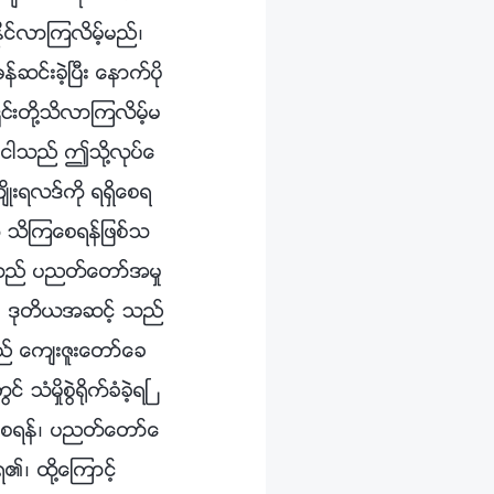
ိုင္လာၾကလိမ့္မည္၊
င္းခဲ့ၿပီး ေနာက္ပို
 ၎တို႔သိလာၾကလိမ့္မ
း၊ ငါသည္ ဤသို႔လုပ္ေ
ိဳးရလဒ္ကို ရရွိေစရ
ို သိၾကေစရန္ျဖစ္သ
 ငါသည္ ပညတ္ေတာ္အမႈ
့၏။ ဒုတိယအဆင့္ သည္
ည္ ေက်းဇူးေတာ္ေခ
မႈိစြဲ႐ိုက္ခံခဲ့ရၿ
က္ေစရန္၊ ပညတ္ေတာ္ေ
၏၊ ထို႔ေၾကာင့္