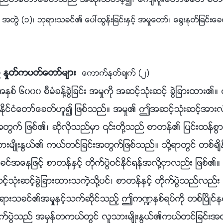
ပညတ္ေတာ္ေခတ္သည္ အဆုံးသတ္ခဲ့၍၊ ေက်းဇူးေတာ္ေခတ္ စတ
အတြဲ (၁)၊ ဘုရားသခင္၏ ေပၚထြန္းျခင္းႏွင့္ အမႈေတာ္၊ ေ႐ြးႏုတ္ျခင္း
္ ႏႈတ္ကပတ္ေတာ္မ်ား
ေကာက္ႏုတ္ခ်က္ (၂)
စ္ ၆၀၀၀ စီမံခန္႔ခြဲျခင္း အမႈကို အဆင့္သုံးဆင့္ ခြဲျခားထာ
့ ႏိုင္ငံေတာ္ေခတ္ဟူ၍ ျဖစ္သည္။ အမႈ၏ ဤအဆင့္သုံးဆင့္အားလု
ြက္ ျဖစ္၏၊ ဆိုလိုသည္မွာ ၎တို႔သည္ စာတန္၏ ျပင္းထန္စြာ 
သားမ်ိဳးႏြယ္၏ ကယ္တင္ျခင္းအတြက္ျဖစ္သည္။ သို႔ရာတြင္ တစ္ခ်ိ
ေနျဖင့္ စာတန္ႏွင့္ တိုက္ပြဲဝင္ႏိုင္ရန္အလို႔ငွာလည္း ျဖစ္၏
သုံးဆင့္ခြဲျခားထားသကဲ့သို႔ပင္၊ စာတန္ႏွင့္ တိုက္ပြဲသည္လည္း အ
ားသခင္၏အမႈႏွင့္သက္ဆိုင္သည့္ ဤက႑ႏွစ္ရပ္ကို တစ္ၿပိဳင
ိုက္ပြဲသည္ အမွန္တကယ္တြင္ လူသားမ်ိဳးႏြယ္၏ကယ္တင္ျခင္းအ