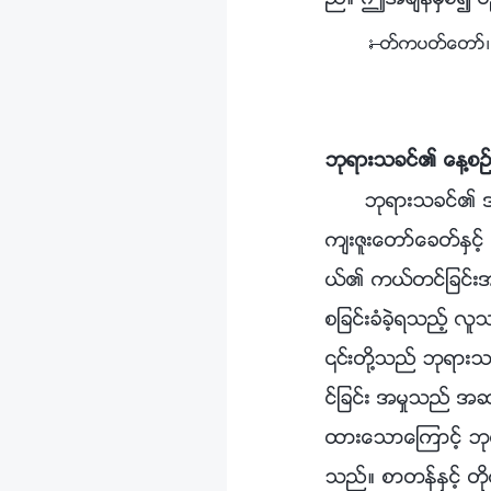
ည္။ ဤအခ်ိန္မွစ၍ 
—ႏႈတ္ကပတ္ေတာ္၊ 
ဘုရားသခင္၏ ေန႔စဥ
ဘုရားသခင္၏ အႏွ
က်းဇူးေတာ္ေခတ္ႏွင္
ယ္၏ ကယ္တင္ျခင္းအတ
စျခင္းခံခဲ့ရသည့္ လူ
၎တို႔သည္ ဘုရားသခင္အ
င္ျခင္း အမႈသည္ အဆင့္
ထားေသာေၾကာင့္ ဘုရ
သည္။ စာတန္ႏွင့္ တ