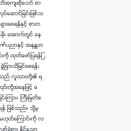
၍အတိအက်ဆိုေသာ္ စာ
 လုပ္ေဆာင္ျခင္းျဖစ္သ
ရွားေစရန္ႏွင့္ စာတ
္ခိုး ေအာက္တြင္ ေန
ဉာဏ္ပညာႏွင့္ အနႏၲတ
းကို ထုတ္ေဖာ္ျပရန္ျ
ြဲျခားသိျမင္ေစရန္၊
္သည္ လူသားတို႔၏ ရ
း၊ ၎တို႔အေနျဖင့္ ေ
ျခင္းၾကား၊ ႀကီးျမတ္ေ
္ ျဖစ္သည္။ သို႔မွ
မဟုတ္ေၾကာင္းကို လ
်ာ္ခံစား ႏိုင္ေသာ