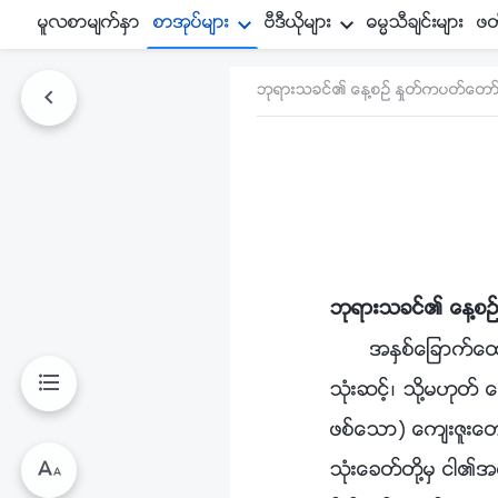
မူလစာမ်က္ႏွာ
စာအုပ္မ်ား
ဗီဒီယိုမ်ား
ဓမၼသီခ်င္းမ်ား
ဖတ
ဘုရားသခင္၏ ေန႔စဥ္ ႏႈတ္ကပတ္ေတာ္
ဘုရားသခင္၏ ေန႔စဥ
အႏွစ္ေျခာက္ေထာ
သုံးဆင့္၊ သို႔မဟု
ဖစ္ေသာ) ေက်းဇူးေ
သုံးေခတ္တို႔မွ ငါ၏