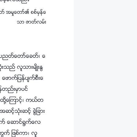
င္ခဲ့ေလသည္။
ေခတ္ အမႈေတာ္၏ စစ္မွန္ေ
သာ ဇာတ္လမ္း
း၏။ ပညတ္ေတာ္ေခတ္၊ ေ
ံးသည္ လူသားမ်ိဳးႏြ
ေဖာက္ျပန္ပ်က္စီးေ
န္တည္းမွာပင္
။ ထို႔ေၾကာင့္၊ ကယ္တ
ဆင့္သုံးဆင့္ ခြဲျခား
္နက္ ေဆာင္႐ြက္ေလ
တြက္ ျဖစ္ကာ၊ လူ