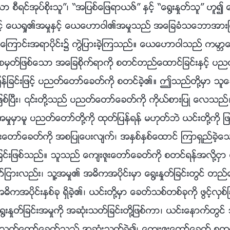
သာ စီရင္အုပ္စိုးသူ”၊ “အျပစ္ေျဖရာယဇ္” ႏွင့္ “ေ႐ြးႏႈတ္သူ” 
့္ ေယရႈ၏အမႈႏွင့္ ေယေဟာဝါ၏အမႈသည္ အေျခခံသေဘာအားျဖ
အေၾကာင္းအရာပိုင္း၌ ကြဲျပားခဲ့ၾကသည္။ ေယေဟာဝါသည္ ကမာၻ
ွတ္ျဖစ္ေသာ အေျခစိုက္ရာကို စတင္တည္ေထာင္ျခင္းႏွင့္ ပညတ
ျပန္ျခင္းျဖင့္ ပညတ္ေတာ္ေခတ္ကို စတင္ခဲ့၏။ ဤသည္တို႔မွာ သ
္ခုျဖစ္ၿပီး၊ ၎တို႔သည္ ပညတ္ေတာ္ေခတ္ကို ကိုယ္စားျပဳ ေလသည
မႈမွာမူ ပညတ္ေတာ္တို႔ကို ထုတ္ျပန္ရန္ မဟုတ္ဘဲ ယင္းတို႔ကို 
်းဇူးေတာ္ေခတ္ကို အစျပဳေပးလ်က္၊ အႏွစ္ႏွစ္ေထာင္ ၾကာရွည္
ျခင္းျဖစ္သည္။ သူသည္ ေက်းဇူးေတာ္ေခတ္ကို စတင္ရန္အလို႔ငွ
္ျငားလည္း၊ သူ႔အမႈ၏ အဓိကအပိုင္းမွာ ေ႐ြးႏႈတ္ျခင္းတြင္ တည္
အပိုင္းႏွစ္ခု ရွိခဲ့၏၊ ယင္းတို႔မွာ ေခတ္သစ္တစ္ခုကို ဖြင့္လွစ္
 ေ႐ြးႏႈတ္ျခင္းအမႈကို အဆုံးသတ္ျခင္းတို႔ျဖစ္ကာ၊ ယင္းေနာက္တြင္