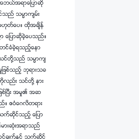
္ အဘယ္အရာေျပာဆို
္သည္ သမၼာက်မ္း
ဟုတ္ေပ။ ထိုအခ်ိန္
ာ ေျပာဆိုခဲ့ေပသည္။
တင္ခံခဲ့ရသည့္ေနာ
၊ သင္တို႔သည္ သမၼာက်
ႈျဖစ္သည့္ ဘုရားသခ
ိုလည္း သင္တို႔ နား
ဖစ္ၿပီး အမႈ၏ အဆ
္သည္။ ဧဝံေဂလိတရား
သက္ဆိုင္သည့္ ေျပာ
င့္မားဆုံးအရာသည္
ခ်က္ႏွင့္ သက္ဆိုင္