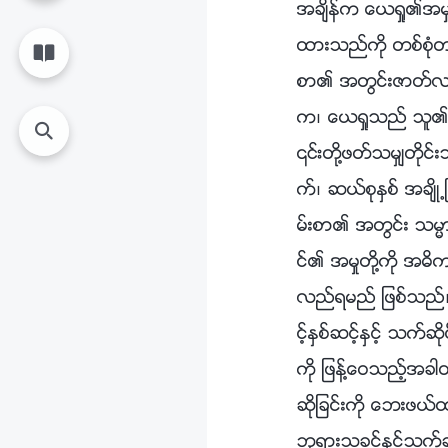
အခ်ိန္က ေယရႈ၏အမႈႏ
ထားသည္ကို တစ္စုံ
စာ၏ အတြင္းဇာတ္လမ္
က၊ ေယရႈသည္ သူ၏ တပ
၎တို႔ဖတ္သမွ်တိုင္း
က္၊ ဆယ္စုႏွစ္ အခ်ိ
မ္းစာ၏ အတြင္း သမၼ
င္၏ အမႈတို႔ကို အဓိ
လည္ရမည္ ျဖစ္သည္။
င့္ႏွစ္ဆင့္ႏွင့္ သ
ကို ျဖန္႔ေဝသည့္အခါ
ဆိုျခင္းကို ေဘးဖယ္
ဘုရားသခင္ႏွင့္သက္ဆ