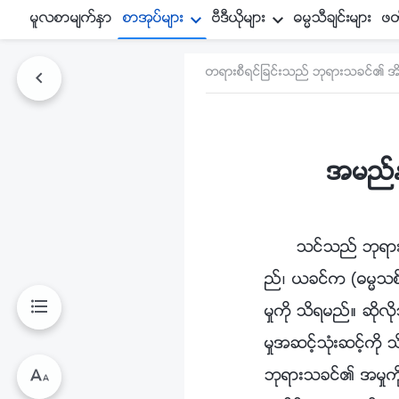
မူလစာမ်က္ႏွာ
စာအုပ္မ်ား
ဗီဒီယိုမ်ား
ဓမၼသီခ်င္းမ်ား
ဖတ
တရားစီရင္ျခင္းသည္ ဘုရားသခင္၏ အ
အမည္နာ
သင္သည္ ဘုရား
ည္၊ ယခင္က (ဓမၼသစ္ႏ
မႈကို သိရမည္။ ဆို
မႈအဆင့္သုံးဆင့္ကို
ဘုရားသခင္၏ အမႈကို 