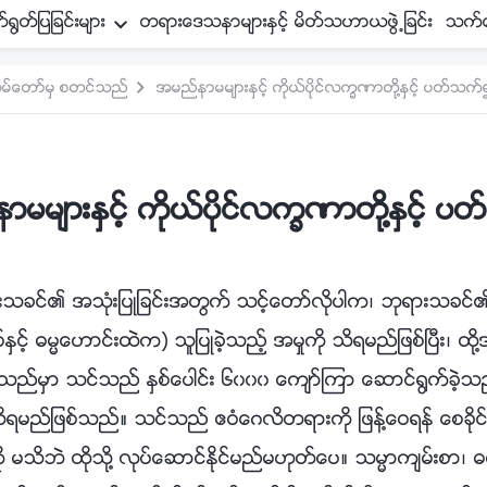
္႐ြတ္ျပျခင္းမ်ား
တရားေဒသနာမ်ားႏွင့္ မိတ္သဟာယဖြဲ႕ျခင္း
သက္ေ
ိမ္ေတာ္မွ စတင္သည္
အမည္နာမမ်ားႏွင့္ ကိုယ္ပိုင္လကၡဏာတို႔ႏွင့္ ပတ္သက္
မမ်ားႏွင့္ ကိုယ္ပိုင္လကၡဏာတို႔ႏွင့္ 
သခင္၏ အသုံးျပဳျခင္းအတြက္ သင့္ေတာ္လိုပါက၊ ဘုရားသခင္
ွင့္ ဓမၼေဟာင္းထဲက) သူျပဳခဲ့သည့္ အမႈကို သိရမည္ျဖစ္ၿပီး၊ ထ
လိုသည္မွာ သင္သည္ ႏွစ္ေပါင္း ၆၀၀၀ ေက်ာ္ၾကာ ေဆာင္႐ြက္ခဲ
 သိရမည္ျဖစ္သည္။ သင္သည္ ဧဝံေဂလိတရားကို ျဖန္႔ေဝရန္ ေစခို
မသိဘဲ ထိုသို႔ လုပ္ေဆာင္ႏိုင္မည္မဟုတ္ေပ။ သမၼာက်မ္းစာ၊ ဓမၼေ