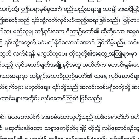
သကဲ့သို႔၊ ဤအရာႏွစ္ခုထက္ မည္သည့္အရာမွ် သာ၍ အဆင့္ျမင
အဆင့္သည္ ၎တို႔လက္လွမ္းမမီသည့္အရာျဖစ္သည္။ ျမင့္မား
ုပါက၊ မည္သူမွ် သန႔္ရွင္းေသာ ဝိညာဥ္ေတာ္၏ ထိုသို႔ေသာ အမႈက
္ ၎တို႔အတြက္ မခံမရပ္ႏိုင္ေလာက္ေအာင္ ျဖစ္လိမ့္မည္။ 
အတြက္ လက္ခံရန္ မလြယ္ကူေပ။ ထိုသူတို႔၏အေတြ႕အႀကဳံမ်ားမွာ 
ဖစ္သည့္ လုပ္ေဆာင္ခ်က္အခ်ိဳ႕ႏွင့္အတူ အတိတ္က ေဟာင္းႏြမ္
ံေသာအရာမွာ သန္႔ရွင္းေသာဝိညာဥ္ေတာ္၏ ယေန႔ လုပ္ေဆာင္ခ်က
္ခ်က္မ်ား မဟုတ္ေခ်။ ၎တို႔သည္ အလင္းသစ္မရွိသကဲ့သို႔
ေဟာင္းမ်ားအတိုင္း လုပ္ေဆာင္ၾကဆဲ ျဖစ္သည္။
သင့္အေပၚ အမည္နာမသမုတ္လိမ့္မည္ျဖစ္ၿပီး၊ သင္တို႔သည္ သင္တို႔၏ ယုံၾကည္ျခင္း၌ မိုက္မဲသူျဖစ္သည္ဟု ထင္ၾကလိမ့္မည္။ ၎တို႔က၊ “သင္သည္ သမၼာက်မ္းစာ၊ ဘုရားသခင္၏ ႏႈတ္ကပတ္ေတာ္ကိုပင္ မသိ၊ ထို႔ေၾကာင့္ သင္သည္ ဘုရားသခင္၌ ယုံၾကည္သည္ဟု မည္သို႔ေျပာႏိုင္သနည္း။” ဟု ေျပာၾကလိမ့္မည္။ ထို႔ေနာက္ ၎တို႔သည္ သင့္ကို အထင္ေသးၾကလိမ့္မည္ျဖစ္ၿပီး၊ “သင္တို႔ ယုံၾကည္သည္မွာ ဘုရားသခင္ျဖစ္သည့္အတြက္၊ သူသည္ သင္တို႔ကို ဓမၼေဟာင္းႏွင့္ ဓမၼသစ္က်မ္းမ်ားအေၾကာင္း အဘယ္ေၾကာင့္ အားလုံး မေျပာျပသနည္း။ သူသည္ သူ၏ဘုန္းအသေရကို ဣသေရလမွ အေရွ႕အရပ္သို႔ ယူေဆာင္ၿပီးျဖစ္သည့္အတြက္၊ ဣသေရလ၌ လုပ္ေဆာင္ခဲ့သည့္ အမႈကို သူ အဘယ္ေၾကာင့္ မသိရပါသနည္း။ ေယရႈ၏အမႈကို သူ အဘယ္ေၾကာင့္ မသိသနည္း။ သင္တို႔ မသိၾကပါက၊ ယင္းမွာ သင္တို႔ကို မေျပာရေသးသည္ကို သက္ေသျပေပသည္။ သူသည္ ေယရႈ၏ ဒုတိယအႀကိမ္ လူ႔ဇာတိခံယူျခင္း ျဖစ္သည့္အတြက္၊ ဤအရာမ်ားကို သူ အဘယ္ေၾကာင့္ မသိႏိုင္ရသနည္း။ ေယရႈသည္ ေယေဟာဝါ လုပ္ေဆာင္ခဲ့ေသာ အမႈကို သိ၏။ သူသည္ အဘယ္ေၾကာင့္ မသိႏိုင္ရသနည္း။” ဟုလည္း ေျပာလိမ့္မည္။ အခ်ိန္က်ေသာအခါ၊ ၎တို႔အားလုံးသည္ သင့္အား ထိုသို႔ေသာ ေမးခြန္းမ်ားကို ေမးလိမ့္မည္။ ၎တို႔၏ ဦးေခါင္းမ်ားထဲတြင္ ထိုသို႔ေသာအရာမ်ားႏွင့္ ျပည့္ေနသည္။ ၎တို႔အေနျဖင့္ အဘယ္သို႔ မေမးဘဲ ေနႏိုင္မည္နည္း။ သင္တို႔ထဲမွ ဤေရစီးေၾကာင္းအတြင္းတြင္ ရွိသူတို႔သည္ ယေန႔ ဘုရားသခင္ လုပ္ေဆာင္ခဲ့ေသာ တစ္ဆင့္ၿပီးတစ္ဆင့္ အမႈမ်ားကို ရင္ေပါင္တန္းလိုက္ၾကၿပီးျဖစ္သည့္အတြက္၊ သမၼာက်မ္းစာကို အာ႐ုံမစိုက္ၾကေခ်၊ သင္တို႔သည္ သင္တို႔၏မ်က္စိမ်ားျဖင့္ ဤတစ္ဆင့္ၿပီးတစ္ဆင့္ျဖစ္ေသာ အမႈကို ျမင္ၾကၿပီးျဖစ္ကာ၊ အမႈ၏ အဆင့္သုံးဆင့္ကို ရွင္းလင္းစြာ ရႈျမင္ၾကၿပီးျဖစ္ေသာေၾကာင့္ သမၼာက်မ္းစာကို ပစ္ခ်ထားခဲ့ၾကရၿပီး ယင္းကို ေလ့လာမႈ ရပ္ထားခဲ့ၾကသည္။ သို႔ရာတြင္ ၎တို႔သည္ ဤ တစ္ဆင့္ၿပီးတစ္ဆင့္ျဖစ္ေသာအမႈႏွင့္ သက္ဆိုင္သည့္ အသိပညာ မရွိၾကသည့္အတြက္၊ က်မ္းစာကို မေလ့လာဘဲ မေနႏိုင္ၾကေပ။ လူအခ်ိဳ႕က၊ “လူ႔ဇာတိခံယူေသာ ဘုရားသခင္လုပ္ေဆာင္ခဲ့သည့္ အမႈႏွင့္ လြန္ခဲ့ေသာကာလမ်ားက ပေရာဖက္မ်ားႏွင့္ တမန္ေတာ္မ်ား၏ အလုပ္တို႔အၾကား ကြာျခားခ်က္မွာ အဘယ္နည္း။ ဒါဝိဒ္သည္လည္း သခင္ဟု အေခၚခံခဲ့ရသကဲ့သို႔၊ ထို႔အတူ ေယရႈသည္လည္း အေခၚခံခဲ့ရသည္။ ၎တို႔လုပ္ေဆာင္ေသာ အလုပ္မ်ား ကြာျခားၾကေသာ္လည္း၊ ၎တို႔သည္ တူညီစြာ အေခၚခံခဲ့ၾကရသည္။ ငါ့ကိုေျပာေလာ့၊ ၎တို႔၏ ကိုယ္ပိုင္လကၡဏာမ်ား အဘယ္ေၾကာင့္ မတူခဲ့ၾကသနည္း။ ေယာဟန္ မ်က္ျမင္ႀကဳံေတြ႕ခဲ့သည္မွာ သန္႔ရွင္းေသာ ဝိညာဥ္ေတာ္ထံကပါ လာေသာ ႐ူပါ႐ုံတစ္ခု ျဖစ္ၿပီး၊ သူသည္ သန္႔ရွင္းေသာဝိညာဥ္ေတာ္က ေျပာရန္ရည္႐ြယ္သည့္ ႏႈတ္ကပတ္ေတာ္မ်ားကိုလည္း ေျပာဆိုႏိုင္ခဲ့သည္။ ေယာဟန္၏ ကိုယ္ပိုင္လကၡဏာသည္ ေယရႈ၏ ကိုယ္ပိုင္လကၡဏာႏွင့္ အဘယ္ေၾကာင့္ ကြာျခားသနည္း။” ဟု ေမးၾကလိမ့္မည္။ ေယရႈေျပာေသာ ႏႈတ္ကပတ္ေတာ္မ်ားသည္ ဘုရားသခင္ကို အျပည့္အဝ ကိုယ္စားျပဳႏိုင္ၿပီး၊ ဘုရားသခင္၏ အမႈကို အျပည့္အဝ ကိုယ္စားျပဳခဲ့သည္။ ေယာဟန္ျမင္ခဲ့သည္မွာ ႐ူပါ႐ုံတစ္ခုျဖစ္ၿပီး သူသည္ ဘုရားသခင္၏ အမႈကို အျပည့္အဝ ကိုယ္စားျပဳႏိုင္စြမ္း မရွိခဲ့ေပ။ ေယာဟန္၊ ေပတ႐ုႏွင့္ ေပါလုတို႔သည္ ေယရႈေျပာခဲ့သကဲ့သို႔ စကားမ်ားစြာ ေျပာဆိုခဲ့ၾကေသာ္လည္း၊ ေယရႈႏွင့္ တူညီေသာ ကိုယ္ပိုင္လကၡဏာ အဘယ္ေၾကာင့္ မရွိခဲ့ၾကသနည္း။ ယင္းမွာ အဓိကအားျဖင့္ ၎တို႔လုပ္ေဆာင္ခဲ့ေသာ အလုပ္သည္ ကြဲျပားျခားနားေသာေၾကာင့္ ျဖစ္ေပသည္။ ေယရႈသည္ ဘုရားသခင္၏ ဝိညာဥ္ေတာ္ကို ကိုယ္စားျပဳခဲ့ၿပီး တိုက္႐ိုက္ အမႈျပဳေနသည့္ ဘုရားသခင္၏ ဝိညာဥ္ေတာ္ ျဖစ္ခဲ့သည္။ သူသည္ ေခတ္သစ္ႏွင့္သက္ဆိုင္သည့္ အမႈ၊ ယခင္က မည္သူမွ် မလုပ္ေဆာင္ခဲ့ေသးသည့္ အမႈကို လုပ္ေဆာင္ခဲ့သည္။ သူသည္ အသစ္ေသာလမ္းကို ဖြင့္ေပးခဲ့သည္၊ သူသည္ ေယေဟာဝါကို ကိုယ္စားျပဳခဲ့ၿပီး ဘုရားသခင္ ကိုယ္တိုင္ကို ကိုယ္စားျပဳခဲ့သည္၊ ေပတ႐ု၊ ေပါလုႏွင့္ ဒါဝိဒ္တို႔မွာမူ သူတို႔ကို မည္သို႔ပင္ေခၚသည္ျဖစ္ေစ၊ ၎တို႔သည္ ဖန္ဆင္းခံတစ္ဦး၏ ကိုယ္ပိုင္လကၡဏာကိုသာ ကိုယ္စားျပဳခဲ့ၾကသကဲ့သို႔၊ ၎တို႔သည္ ေယရႈ သို႔မဟုတ္ ေယေဟာဝါက ေစလႊတ္ျခင္း ျဖစ္သည္။ ထို႔ေၾကာင့္ ၎တို႔ အလုပ္မည္မွ်လုပ္ေဆာင္ခဲ့ၾကပါေစ၊ ၎တို႔ ေဆာင္႐ြက္ခဲ့သည့္ အံ့ၾသဖြယ္ရာမ်ား မည္မွ် ႀကီးမားခဲ့ပါေစ၊ ၎တို႔သည္ ဖန္ဆင္းခံမ်ားသာ ျဖစ္ၾကဆဲျဖစ္ၿပီး၊ ဘုရားသခင္၏ ဝိညာဥ္ေတာ္ကို ကိုယ္စားမျပဳႏိုင္စြမ္း မရွိၾကေခ်။ ၎တို႔သည္ ဘုရားသခင္၏ နာမျဖင့္ အမႈျပဳခဲ့ၾကသည္၊ သို႔မဟုတ္ ဘုရားသခင္၏ ေစလႊတ္ျခင္း ခံရၿပီးေနာက္ အလုပ္လုပ္ခဲ့ၾကေပသည္။ ထို႔အျပင္ ၎တို႔သည္ ေယရႈ သို႔မဟုတ္ ေယေဟာဝါ စတင္ခဲ့သည့္ ေခတ္မ်ားတြင္ အလုပ္လုပ္ခဲ့ၾကၿပီး၊ အျခား မည္သည့္အလုပ္ကိုမွ် မလုပ္ေဆာင္ခဲ့ၾကေခ်။ အဆုံးတြင္ ၎တို႔သည္ ဖန္ဆင္းခံမ်ားမွ်သာ ျဖစ္ခဲ့ၾကေပသည္။ ဓမၼေဟာင္းက်မ္းတြင္ ပေရာဖက္မ်ားစြာသည္ ေဟာကိန္းမ်ား ေျပာဆိုခဲ့ၾကသည္၊ သို႔မဟုတ္ အနာဂတၱိက်မ္းမ်ား ေရးသားခဲ့ၾကေလသည္။ မည္သူကမွ် ၎တို႔သည္ ဘုရားသခင္ျဖစ္သည္ဟု မေျပာခဲ့ေသာ္လည္း၊ ေယရႈ စတင္အမႈျပဳလွ်င္ျပဳခ်င္း၊ ဘုရားသခင္၏ ဝိညာဥ္ေတာ္သည္ သူ႔ကို ဘုရားသခင္အျဖစ္ သက္ေသခံခဲ့သည္။ ယင္းမွာ အဘယ္ေၾကာင့္နည္း။ ဤအခ်ိန္တြင္ သင္သည္ သိထားႏွင့္ၿပီး ျဖစ္သင့္သည္။ ယခင္က၊ တမန္ေတာ္မ်ားႏွင့္ ပေရာဖက္မ်ားသည္ ၾသဝါဒစာအမ်ိဳးမ်ိဳးကို ေရးသားခဲ့ၾကၿပီး၊ ပေရာဖက္ျပဳခ်က္မ်ားစြာ ျပဳလုပ္ခဲ့ၾကသည္။ ေနာက္ပိုင္းတြင္ လူတို႔သည္ ယင္းတို႔ထဲမွအခ်ိဳ႕ကို သမၼာက်မ္းစာထဲတြင္ ထည့္ဖို႔ ေ႐ြးခ်ယ္ခဲ့ၾကၿပီး၊ အခ်ိဳ႕မွာ ေပ်ာက္ဆုံးသြားခဲ့သည္။ ၎တို႔ေျပာသမွ် အရာရာတိုင္းသည္ သန္႔ရွင္းေသာ ဝိညာဥ္ေတာ္မွ လာသည္ဟု ေျပာၾကသည့္ လူမ်ားရွိသည့္အတြက္၊ အဘယ္ေၾကာင့္ ထိုအရာထဲမွ အခ်ိဳ႕သည္ ေကာင္းသည္ဟု မွတ္ယူခံရၿပီး၊ အခ်ိဳ႕သည္ မေကာင္းဟု မွတ္ယူခံရသနည္း။ ၿပီးလွ်င္ အဘယ္ေၾကာင့္ အခ်ိဳ႕မွာ ေ႐ြးခ်ယ္ခံရၿပီး အျခားအရာမ်ားက အေ႐ြးခ်ယ္မခံရသနည္း။ ထိုအရာတို႔သည္ သန္႔ရွင္းေသာဝိညာဥ္ေတာ္က အမွန္တကယ္ ေျပာဆိုထားေသာ ႏႈတ္ကပတ္ေတာ္မ်ားျဖစ္ပါက၊ လူတို႔အေနျဖင့္ ယင္းတို႔ကို ေ႐ြးခ်ယ္ရန္ လိုအပ္မည္ေလာ။ အဘယ္ေၾကာင့္ ခရစ္ဝင္က်မ္းေလးက်မ္း အသီးသီးတြင္ ေယရႈ၏ေျပာခဲ့သည့္ ႏႈတ္ကပတ္ေတာ္မ်ားႏွင့္ လုပ္ေဆာင္ခဲ့သည့္ အမႈႏွင့္ သက္ဆိုင္သည့္ ျဖစ္စဥ္မ်ား ကြဲျပားရသနည္း။ ဤသည္မွာ ထိုအရာမ်ားကို မွတ္တမ္းတင္ခဲ့သူတို႔၏ အမွားျဖစ္သည္ မဟုတ္ေလာ။ လူအခ်ိဳ႕က၊ “ေပါလုႏွင့္ ဓမၼသစ္က်မ္း၏ အျခား စာေရးသူမ်ား ေရးသားခဲ့သည့္ ၾသဝါဒစာမ်ားႏွင့္ ၎တို႔လုပ္ေဆာင္ခဲ့ေသာ အလုပ္သည္ လူသား၏အလိုဆႏၵမွ တစ္စိတ္တစ္ပိုင္း ထြက္ေပၚလာခဲ့ၿပီး၊ လူသား၏အယူအဆမ်ားႏွင့္ ေရာယွက္ခဲ့သည့္အတြက္၊ ယေန႔တြင္ ကိုယ္ေတာ္ (ဘုရားသခင္) ေျပာဆိုေသာ ႏႈတ္ကပတ္ေတာ္မ်ားတြင္ လူသား၏ မစင္ၾကယ္မႈမ်ား မတည္ရွိပါသေလာ။ ၎တို႔သည္ လူသား၏ အယူအဆမ်ား တစ္ခုမွ် အမွန္တကယ္ မပါရွိပါသေလာ” ဟု ေမးၾကလိမ့္မည္။ ဘုရားသခင္ လုပ္ေဆာင္ခဲ့သည့္ အမႈ၏ဤအဆင့္သည္ ေပါလုႏွင့္ မ်ားစြာေသာ တမန္ေတာ္မ်ားႏွင့္ ပေရာဖက္မ်ား လုပ္ေဆာင္ခဲ့ေသာ အလုပ္ႏွင့္ လုံးဝျခားနားေပသည္။ ကိုယ္ပိုင္လကၡဏာတြင္သာ ကြဲျပားျခားနား႐ုံသာမက၊ အဓိကအားျဖင့္ ေဆာင္႐ြက္ခဲ့ၾကသည့္ အလုပ္တြင္လည္း ျခားနားမႈရွိေလသည္။ သခင္၏ေရွ႕ေမွာက္တြင္ ေပါလုသည္ ထိုးလွဲခံရၿပီးေနာက္၊ သူသည္ အလုပ္လုပ္ဖို႔ သန္႔ရွင္းေသာ ဝိညာဥ္ေတာ္၏ ဦးေဆာင္လမ္းျပျခင္းကို ခံခဲ့ရကာ ေစလႊတ္ခံရသူတစ္ဦး ျဖစ္လာခဲ့သည္။ ထို႔ေၾကာင့္ သူသည္ အသင္းေတာ္မ်ားထံသို႔ ၾသဝါဒစာမ်ား ေရးသားခဲ့ၿပီး ဤၾသဝါဒစာမ်ား အားလုံးသည္ ေယရႈ၏သြန္သင္မႈမ်ားအတိုင္း လိုက္ခဲ့သည္။ ေပါလုသည္ သခင္ေယရႈ၏ နာမျဖင့္ အလုပ္လုပ္ဖို႔ ေစလႊတ္ခံခဲ့ရေသာ္လည္း၊ ဘုရားသခင္ကိုယ္တိုင္ ႂကြလာခဲ့ခ်ိန္တြင္၊ သူသည္ မည္သည့္အမည္နာမျဖင့္မွ် အလုပ္မလုပ္ခဲ့သကဲ့သို႔ သူ၏ အမႈတြင္ ဘုရားသခင္၏ ဝိညာဥ္ေတာ္ကိုသာ ကိုယ္စားျပဳခဲ့သည္။ ဘုရားသခင္သည္ သူ၏အမႈကို တိုက္႐ိုက္လုပ္ေဆာင္ရန္ လာခဲ့သည္။ သူသည္ လူသားအားျဖင့္ စုံလင္ေစျခင္း မခံခဲ့ရသကဲ့သို႔၊ သူ၏အမႈသည္ မည္သူတစ္ဦးတစ္ေယာက္မွ်၏ သြန္သင္မႈမ်ားအရ ေဆာင္႐ြက္ခဲ့သည္ မဟုတ္ေပ။ အမႈ၏ ဤအဆင့္တြင္ ဘုရားသခင္