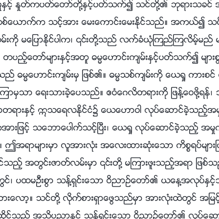
ွင့္ ႏႈတ္ကပတ္ေတာ္တို႔ႏွင့္ပတ္သက္၍ သင္တို႔၏ ဘုရားသခင
တစ္ေယာက္က သင့္အား ေမးေကာင္းေမးႏိုင္သည္။ အကယ္၍ သင
းကို မေျပာႏိုင္ပါက၊ ၎တို႔သည္ လက္ခံယုံၾကည္ၾကလိမ့္မည္ မ
ည့္ေတာ္မ်ားႏွင့္အတူ ဓမၼေဟာင္းက်မ္းႏွင့္ပတ္သက္၍ မ်ားစြ
သည္ ဓမၼေဟာင္းက်မ္းမွ ျဖစ္၏။ ဓမၼသစ္က်မ္းကို ေယရႈ ကားစင္ 
ဳ႕ၾကာမွသာ ေရးသားခဲ့ေပသည္။ ဧဝံေဂလိတရားကို ျဖန႔္ေဝဖို႔ရန္
ာတရားႏွင့္ ဣသေရလႏိုင္ငံ၌ ေယေဟာဝါ လုပ္ေဆာင္ခဲ့သည့္အမ
ကအားျဖင့္ သေဘာေပါက္သင့္ၿပီး၊ ေယရႈ လုပ္ေဆာင္ခဲ့သည့္ အမႈက
 ဤအရာမ်ားမွာ လူအားလုံး အေလးထားဆုံးေသာ ကိစၥရပ္မ်ားျ
က္ဆိုင္သည့္ အတြင္းဇာတ္လမ္းမွာ ၎တို႔ မၾကားဖူးသည့္အရာ ျဖစ
တြင္၊ ပထမဦးစြာ သန္႔ရွင္းေသာ ဝိညာဥ္ေတာ္၏ ယေန႔အလုပ္ႏွင့္
ထားေလာ့။ သင္တို႔ လိုက္စားရွာေဖြသည္မွာ အားလုံးထဲတြင္ အျမ
ိုင္သည့္ အသိပညာႏွင့္ သန႔္ရွင္းေသာ ဝိညာဥ္ေတာ္၏ လုပ္ေဆာင္