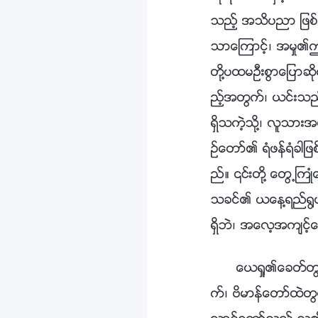
သည့္ အသိပညာ ျဖစ္
သာေၾကာင့္၊ အမႈ၏ဤ
တို႔ပထမဦးစြာေျပာဆိ
ည့္အတြက္၊ ယင္းသည
ရွိသကဲ့သို႔၊ လူသား
ဥ္ေတာ္၏ ရံဖန္ရံခါျ
ည္။ ၎တို႔ ေတြ႕ႀကဳ
သခင္၏ ယေန႔ရည္႐ြယ
ရွိဘဲ၊ အေလ့အက်င့္
ေယရႈ၏ေခတ္တြင္၊ ေယေဟာဝါကို အေစခံေသာသူတို႔သည္ ယဇ္ပေရာဟိတ္ ဝတ္႐ုံမ်ားကို ဝတ္ဆင္လ်က္၊ ဗိမာန္ေတာ္ထဲတြင္ မဆုတ္မနစ္ေသာ သစၥာေစာင့္သိမႈျဖင့္ ထိုသို႔ လုပ္ေဆာင္စဥ္တြင္ သန္႔ရွင္းေသာ ဝိညာဥ္ေတာ္သည္ သူ၏အလုပ္ကို ေယရႈထဲ၌ အဓိက လုပ္ေဆာင္ခဲ့သည္။ ၎တို႔သည္ သန္႔ရွင္းေသာ ဝိညာဥ္ေတာ္၏ လုပ္ေဆာင္ခ်က္လည္း ရွိခဲ့ၾကေသာ္လည္း၊ ဘုရားသခင္၏ လက္ရွိရည္႐ြယ္ခ်က္မ်ားကို သေဘာမေပါက္ႏိုင္ခဲ့ၾကသကဲ့သို႔၊ ေယေဟာဝါကို အေလ့အထေဟာင္းမ်ားႏွင့္အညီ ဆက္လက္ သစၥာရွိ႐ုံမွ် သစၥာရွိခဲ့ၾကၿပီး အသစ္ေသာ လမ္းျပမႈ မရွိခဲ့ၾကေခ်။ ေယရႈသည္ ႂကြလာခဲ့ၿပီး အမႈအသစ္ကို ယူေဆာင္လာခဲ့သည္၊ သို႔ေသာ္ ဗိမာန္ေတာ္အထဲ၌ အေစခံခဲ့ၾကသူတို႔သည္ အသစ္ေသာ လမ္းျပမႈ မရွိခဲ့ၾကသကဲ့သို႔၊ အသစ္ေသာ အမႈလည္း မရွိခဲ့ၾကေပ။ ဗိမာန္ေတာ္ထဲတြင္ အေစခံရင္း၊ ၎တို႔သည္ အေလ့အထေဟာင္းမ်ားကို ထိန္းသိမ္း႐ုံမွ်ထိန္းသိမ္းႏိုင္ၾကၿပီး၊ ဗိမာန္ေတာ္ကို မစြန႔္ခြာဘဲ၊ ၎တို႔သည္ အသစ္ေသာ ဝင္ေရာက္မႈ တစ္ခုတစ္ေလမွ် ရရွိႏိုင္စြမ္း မရွိၾကေခ်။ အသစ္ေသာအမႈကို ေယရႈက ယူေဆာင္လာခဲ့ၿပီး၊ ေယရႈသည္ သူ၏အမႈကို လုပ္ေဆာင္ရန္ ဗိမာန္ေတာ္ထဲသို႔ မသြားခဲ့ေပ။ ဘုရားသခင္၏အမႈနယ္ပယ္သည္ အခ်ိန္ၾကာျမင့္စြာက ေျပာင္းလဲခဲ့ၿပီးျဖစ္သည့္အတြက္၊ သူသည္ သူ၏အလုပ္ကို ဗိမာန္ေတာ္ျပင္ပတြင္သာ လုပ္ေဆာင္ခဲ့သည္။ သူသည္ ဗိမာန္ေတာ္အတြင္းတြင္ အမႈျပဳျခင္းမရွိဘဲ၊ လူသားသည္ ဘုရားသခင္ကို ထိုေနရာတြင္ အေစခံေသာအခါ၊ ယင္းသည္ အမႈအရာမ်ားကို အရွိအတိုင္း ထိန္းသိမ္း႐ုံထိန္းသိမ္းဖို႔သာ အသုံးေတာ္ခံၿပီး မည္သည့္အမႈသစ္ကိုမွ် ျဖစ္ေပၚေစႏိုင္ျခင္း မရွိေပ။ ထိုနည္းတူ၊ ယေန႔ ဘာသာေရး ပုဂၢိဳလ္မ်ားသည္ သမၼာက်မ္းစာကို ကိုးကြယ္ၾကဆဲျဖစ္သည္။ သင္သည္ ၎တို႔ထံ ဧဝံေဂလိတရား ျဖန္႔ေဝပါက၊ ၎တို႔သည္ သင့္အား သမၼာက်မ္းစာ၏ ႏႈတ္ကပတ္ေတာ္မ်ားႏွင့္သက္ဆိုင္သည့္ အေရးမပါေသာ အေသးစိတ္မ်ားကို ေတ့ေပးလိမ့္မည္ျဖစ္ၿပီး သင့္ကို မွင္တက္ေစၿပီး မည္သို႔ေျပာရမည္မွန္းမသိ ျဖစ္ေစလ်က္၊ ၎တို႔ အေထာက္အထားမ်ားစြာ ရွာေတြ႕လိမ့္မည္။ ထို႔ေနာက္ ၎တို႔သည္ 