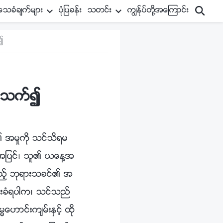
သခံခ်က္မ်ား
ပုံျပခန္း
သတင္း
ကြၽန္ုပ္တို႔အေၾကာင္း
၍
ပတ္သက္၍
၏ အမႈကို သင္သိရမ
ို႔အျပင္၊ သူ၏ ယေန႔အ
့သည့္ ဘုရားသခင္၏ အ
င္းခံရပါက၊ သင္သည္
ဟာင္းက်မ္းႏွင့္ ထို