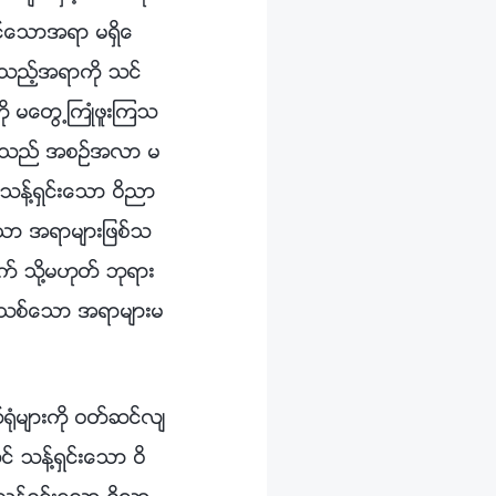
့္ေသာအရာ မရွိေ
သည့္အရာကို သင္
ို မေတြ႕ႀကဳံဖူးၾကသ
ယင္းသည္ အစဥ္အလာ မ
သန္႔ရွင္းေသာ ဝိညာ
းေသာ အရာမ်ားျဖစ္သ
္ သို႔မဟုတ္ ဘုရား
 အသစ္ေသာ အရာမ်ားမ
သည္ သူ၏ ပုဂၢိဳလ္ေရး အေတြ႕အႀကဳံမ်ားႏွင့္သက္ဆိုင္၍ ေျပာဆိုျခင္းျဖင့္ ဦးေဆာင္သည္မဟုတ္ဘဲ၊ ယင္းအစား သူရွိသည့္အရာႏွင့္အညီ သူ၏အမႈကို တိုက္႐ိုက္ ေဆာင္႐ြက္ခဲ့သည္။ ဥပမာအားျဖင့္၊ အေစခံသူမ်ား၏ စမ္းသပ္မႈ၊ ျပစ္တင္ဆုံးမျခင္း အခ်ိန္အခါ၊ ေသျခင္းတရား၏ စမ္းသပ္မႈ၊ ဘုရားသခင္ကို ခ်စ္ျခင္း အခ်ိန္အခါ။...ဤအရာအားလုံးသည္ ယခင္က လုံးဝ မလုပ္ေဆာင္ဖူးေသာ အလုပ္ျဖစ္ၿပီး၊ လူသား၏ အေတြ႕အႀကဳံမ်ားထက္ မ်က္ေမွာက္ေခတ္၏ အလုပ္ ျဖစ္သည္။ ငါေျပာဆိုၿပီးေသာ ႏႈတ္ကပတ္ေတာ္မ်ားတြင္ မည္သည့္အရာမ်ားသည္ လူသား၏အေတြ႕အႀကဳံမ်ား ျဖစ္သနည္း။ ယင္းတို႔အားလုံးသည္ ဝိညာဥ္ေတာ္မွ တိုက္႐ိုက္လာသည္ မဟုတ္ေလာ၊ ၿပီးလွ်င္ ယင္းတို႔ကို ဝိညာဥ္ေတာ္က ထုတ္ျပန္သည္ မဟုတ္ေလာ။ သမၼာတရားကို သင္တို႔ မရိပ္စားမိႏိုင္သည္မွာ သင္၏အရည္အခ်င္း ညံ့ဖ်င္းလြန္းေသာေၾကာင့္သာ ျဖစ္သည္။ ငါေျပာေသာ အသက္၏ လက္ေတြ႕က်သည့္ လမ္းခရီးသည္ လမ္းေၾကာင္းကို လမ္းၫႊန္ေပးဖို႔ျဖစ္ၿပီး၊ ယခင္က မည္သူ တစ္ဦးတစ္ေယာက္ကမွ် လုံးဝ မေျပာဆိုခဲ့ဖူးသကဲ့သို႔၊ ဤလမ္းေၾကာင္းကို မည္သူကမွ် ေတြ႕ႀကဳံဖူးျခင္းလည္း မရွိေပ၊ သို႔မဟုတ္ ဤလက္ေတြ႕အရွိတရားကို သိရွိဖူးျခင္းမရွိခဲ့ေပ။ ဤႏႈတ္ကပတ္ေတာ္မ်ားကို ငါမႁမြက္ဆိုမီ၊ ၎တို႔ကို မည္သူကမွ် မေျပာခဲ့ဖူးေပ။ ထိုသို႔ေသာ အေတြ႕အႀကဳံမ်ားကို မည္သူကမွ် မေျပာဆိုခဲ့ဖူးသကဲ့သို႔၊ ထိုသို႔ေသာ အေသးစိတ္မ်ားကိုလည္း မည္သည့္အခါကမွ် မေျပာခဲ့ဖူးေပ၊ ထို႔အျပင္ မည္သူကမွ် ဤအရာမ်ားကို ထုတ္ေဖာ္ျပရန္ ထိုသို႔ေသာအေျခအေနမ်ားကို မည္သည့္အခါကမွ် မေထာက္ျပခဲ့ဖူးေခ်။ ယေန႔ ငါဦးေဆာင္ေသာ လမ္းကို မည္သူမွ် မဦးေဆာင္ခဲ့ဖူးသကဲ့သို႔၊ လူသားက ဦးေဆာင္ခဲ့ပါကလည္း၊ ယင္းသည္ အသစ္ေသာလမ္းျဖစ္မည္ မဟုတ္ေပ။ ဥပမာအားျဖင့္၊ ေပတ႐ုႏွင့္ ေပါလုတို႔ကို ၾကည့္ေလာ့။ ေယရႈက လမ္းေၾကာင္းကို ဦးမေဆာင္မီတြင္ ၎တို႔သည္ မိမိတို႔ကိုယ္တိုင္၏ ပုဂၢိဳလ္ေရး အေတြ႕အႀကဳံမ်ား မရွိခဲ့ၾကေပ။ ေယရႈေျပာဆိုခဲ့သည့္ ႏႈတ္ကပတ္ေတာ္မ်ားႏွင့္ ေယရႈ ဦးေဆာင္ခဲ့သည့္ လမ္းေၾကာင္းကို ၎တို႔ ေတြ႕ႀကဳံခဲ့ၾကသည္မွာ ေယရႈက လမ္းေၾကာင္းကို ဦးေဆာင္ၿပီးမွသာလွ်င္ ျဖစ္ခဲ့ေပသည္။ ဤအရာမွ၊ ၎တို႔သည္ အေတြ႕အႀကဳံမ်ားစြာ ရရွိခဲ့ၾကၿပီး၊ ၾသဝါဒစာမ်ား ေရးသားခဲ့ၾကသည္။ ထို႔ေၾကာင့္၊ လူသား၏ အေတြ႕အႀကဳံမ်ားသည္ ဘုရားသခင္၏အမႈႏွင့္ မတူသကဲ့သို႔၊ ဘုရားသခင္၏အမႈသည္ လူသား၏အယူအဆမ်ားႏွင့္ အေတြ႕အႀကဳံမ်ားက ေဖာ္ျပသည့္ အသိပညာႏွင့္ မတူေပ။ ယေန႔တြင္ ငါသည္ အသစ္ေသာလမ္းေၾကာင္းကို ဦးေဆာင္ေနၿပီး အမႈသစ္ကို လုပ္ေဆာင္ေနသည္ဟု အဖန္ဖန္ ငါေျပာၿပီးျဖစ္ကာ၊ ငါ၏အမႈႏွင့္ ငါ၏ မိန႔္ႁမြက္ခ်က္မ်ားသည္ ေယာဟန္ႏွင့္၊ အျခားပေရာဖက္မ်ား၏ အမႈအရာမ်ားႏွင့္ ျခားနားေပသ