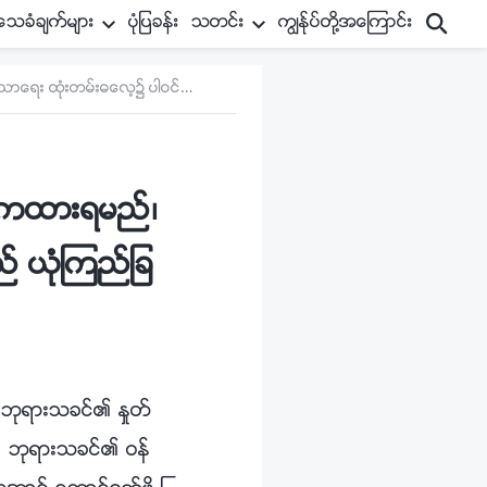
သခံခ်က္မ်ား
ပုံျပခန္း
သတင္း
ကြၽန္ုပ္တို႔အေၾကာင္း
လူတစ္ဦးသည္ ယုံၾကည္ျခင္း၌ လက္ေတြ႕က်မႈကို အဓိကထားရမည္၊ ဘာသာေရး ထုံးတမ္းဓေလ့၌ ပါဝင္လုပ္ေဆာင္ျခင္းသည္ ယုံၾကည္ျခင္းမဟုတ္
ဓိကထားရမည္၊
္ ယုံၾကည္ျခ
 ဘုရားသခင္၏ ႏႈတ္
း။ ဘုရားသခင္၏ ဝန္