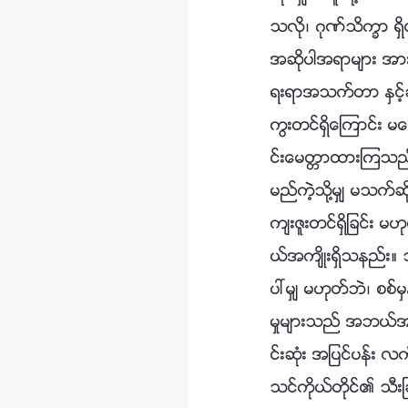
သလို၊ ဂုဏ္သိကၡာ ရ
အဆိုပါအရာမ်ား အားလ
ရးရာအသက္တာ ႏွင့္ဆ
ကြးတင္ရွိေၾကာင္း 
င္းေမတၱာထားၾကသည္။
မည္ကဲ့သို႔မွ် မသက
က်းဇူးတင္ရွိျခင္း
ယ္အက်ိဳးရွိသနည္း။
ပၚမွ် မဟုတ္ဘဲ၊ စစ္
မႈမ်ားသည္ အဘယ္အရာ
င္းဆုံး အျပင္ပန္း 
သင္ကိုယ္တိုင္၏ သီး