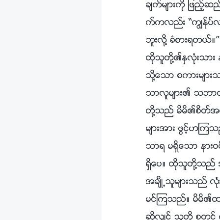
ခ်က္မ်ားကို ျဖည့္ဆည
က္ကလည္း “ကြၽန္ုပ္လည
ဘူးလို႔ ခံစားရတယ္။
ထိုသူတို႔၏ႏွလုံးသာ
သို႔ေသာ စကားမ်ားသည္
သာလူမ်ား၏ သဘာဝဗီဇ
တို႔သည္ မိမိ၏စိတ္အတ
မ်ားအား ဖြင့္ဟၾကသည
သာရ မရွိေသာ နားဝင္
ရွိေပ။ ထိုသူတို႔သည္
အခ်ိဳ႕သူမ်ားသည္ လ
မင္ၾကသည္။ မိမိ၏ထမင
ဆိုလွ်င္ သူတို႔ စတင