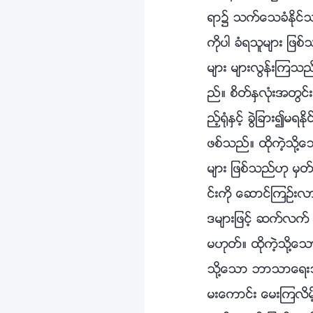
ရာ၌ သက္ေသခံႏိုင္သင
ကိုပါ ခံရသူမ်ား ျဖ
မ်ား မ်ားလြန္းၾကသည္
ည္။ စိတ္ႏွလုံးအတြင
ည့္႐ုံႏွင့္ ခြဲျခား၍မ
ဖစ္သည္။ ထိုကဲ့သို
မ်ား ျဖစ္သည္ဟု မ
င္းကို ေဆာင္ၾကဥ္း
ဒမ်ားျဖင့္ ဆက္လက္
မဟုတ္။ ထိုကဲ့သို႔
သို႔ေသာ ဘာသာေရးသမာ
မးေကာင္း ေမးၾကလိမ