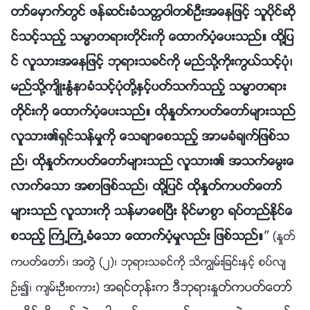
တာ္ေမွာက္တြင္ ဖန္ဆင္းခံသတၱဝါတစ္ဦးအေနျဖင့္ သူပိုင္ဆို
င္သင့္သည့္ သမၼာတရားတိုင္းကို ေထာက္ပံ့ေပးသည္။ ထို႔ျပ
င္ လူသားအေနျဖင့္ ဘုရားသခင္ကို မည္သို႔ကိုးကြယ္သင့္ပုံ၊
မည္သို႔က်ိဳးႏြံနာခံသင့္ပုံတို႔ႏွင့္ပတ္သက္သည့္ သမၼာတရား
တိုင္းကို ေထာက္ပံ့ေပးသည္။ ထိုႏႈတ္ကပတ္ေတာ္မ်ားသည္
လူသား၏ရွင္သန္မႈကို ေသခ်ာေစသည့္ အာမခံခ်က္ျဖစ္သ
ည္၊ ထိုႏႈတ္ကပတ္ေတာ္မ်ားသည္ လူသား၏ အသက္ေမြးေ
လာက္ေသာ အစာျဖစ္သည္၊ ထို႔ျပင္ ထိုႏႈတ္ကပတ္ေတာ္
မ်ားသည္ လူသားကို သန္မာေစၿပီး ခိုင္မာစြာ ရပ္တည္ႏိုင္ေ
စသည့္ ႀကံ့ႀကံ့ခံေသာ ေထာက္ပံ့မႈလည္း ျဖစ္သည္။
”
(ႏႈတ္
ကပတ္ေတာ္၊ အတြဲ (၂)၊ ဘုရားသခင္ကို သိကြၽမ္းျခင္းႏွင့္ စပ္လ်
အရင္တုန္းက ဒီဘုရားႏႈတ္ကပတ္ေတာ္
ဥ္း၍၊ က်မ္းဦးစကား)