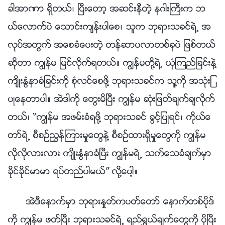
ခာအာဏာ ရွိတယ္၊ ၿပီးေတာ့ အဆင္းနီတဲ့ နဂါးႀကီးက ဘ
ယ္ေလာက္ပဲ ေသာင္းက်န္းပါေစ၊ သူက ဘုရားသခင္ရဲ႕ အ
လုပ္အတြက္ အေစခံေပးတဲ့ တန္ဆာပလာတစ္ခုပဲ ျဖစ္တယ္
ဆိုတာ ကြၽန္မ ျမင္လိုက္ရတယ္။ ကြၽန္မတို႔ရဲ႕ ယုံၾကည္ျခင္းနဲ႔
က်ိဳးႏြံနာခံျခင္းကို စုံလင္ေစဖို႔ ဘုရားသခင္က သူ႔ကို အသုံးျ
ပဳေနတာပါ။ အဲဒါကို ေတြးမိၿပီး ကြၽန္မ ဆုံးျဖတ္ခ်က္ခ်လိုက္
တယ္၊ “ကြၽန္မ အဖမ္းခံရဖို႔ ဘုရားသခင္ ခြင့္ျပဳရင္၊ ကိုယ္ေ
တာ္ရဲ႕ စီစဥ္ၫႊန္ၾကားမႈေတြနဲ႔ စီစဥ္ထားရွိမႈေတြကို ကြၽန္မ
လိုလိုလားလား က်ိဳးႏြံနာခံၿပီး ကြၽန္မရဲ႕ သက္ေသခံခ်က္မွာ
ခိုင္ခိုင္မာမာ ရပ္တည္ပါမယ္” လို႔ေပါ့။
အဲဒီေနာက္မွာ ဘုရားႏႈတ္ကပတ္ေတာ္ ေနာက္တစ္ပိုဒ္
ကို ကြၽန္မ ဖတ္ၿပီး ဘုရားသခင္ရဲ႕ ရည္႐ြယ္ခ်က္ေတြကို ပိုၿပီး