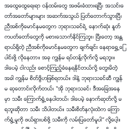
အေထြေထြေရးရာ ဝန္ထမ္းေတြ အဖမ္းခံထားရၿပီ၊ အသင္းေ
တာ္အေတာ္မ်ားမ်ား အဆက္အသြယ္ ျပတ္ေတာက္သြားၿပီ၊
ညီအစ္ကိုေမာင္ႏွမေတြက ဘုရားသခင္ရဲ႕ ေနာက္ဆုံး ႏႈတ္
ကပတ္ေတာ္ေတြကို မစားေသာက္ႏိုင္ၾကဘူး၊ ၿပီးေတာ့ အႏၲ
ရာယ္ရွိတဲ့ ညီအစ္ကိုေမာင္ႏွမေတြက ခ်က္ခ်င္း ေနရာေ႐ႊ႕ေျ
ပာင္းဖို႔ လိုေနတာ။ အခု ကြၽန္မ ရပ္တန႔္လိုက္လို႔ မရဘူး။
ဒါေပမဲ့ ငါလည္း ေစာင့္ၾကည့္ခံေနရႏိုင္တယ္လို႔ ေတြးမိတဲ့
အခါ ကြၽန္မ စိတ္ဒြိဟျဖစ္ရတယ္။ ဒါနဲ႔ ဘုရားသခင္ဆီ ကြၽန္
မ ဆုေတာင္းလိုက္တယ္၊ “အို ဘုရားသခင္၊ ဒီအေျခအေန
မွာ သမီး ေၾကာက္႐ြံ႕ေနပါတယ္၊ ဒါေပမဲ့ ေနာက္ဆုတ္လို႔ မ
ရဘူးဆိုတာ သမီး သိပါတယ္။ သမီးစိတ္ႏွလုံးထဲက ေၾကာ
က္႐ြံ႕မႈကို ဖယ္ရွားပစ္ဖို႔ သမီးကို လမ္းျပေတာ္မူပါ” လို႔ေပါ့။