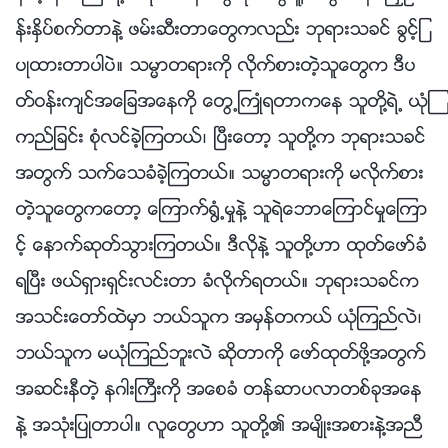
န္းႏွိပ္စက္တာနဲ႔ ဖမ္းဆီးတာေတြကလည္း ဘုရားသခင္ ခြင့္ျ
ပဳထားတာပါပဲ။ သမၼာတရားကို လိုက္စားတဲ့သူေတြက ဒီပ
တ္ဝန္းက်င္အေျခအေနကို ေတြ႕ႀကဳံရတာကေန သူတို႔ရဲ႕ ယုံၾ
ကည္ျခင္း စုံလင္ခဲ့ၾကတယ္၊ ၿပီးေတာ့ သူတို႔က ဘုရားသခင္
အတြက္ သက္ေသခံခဲ့ၾကတယ္။ သမၼာတရားကို မလိုက္စား
တဲ့သူေတြကေတာ့ ေၾကာက္႐ြံ႕မႈနဲ႔ သူရဲေဘာေၾကာင္မႈေၾကာ
င့္ ေနာက္ဆုတ္သြားၾကတယ္။ ဒီလိုနဲ႔ သူတို႔ဟာ ထုတ္ေဖာ္ခံ
ရၿပီး ဖယ္ရွားရွင္းလင္းတာ ခံလိုက္ရတယ္။ ဘုရားသခင္က
အသင္းေတာ္ထဲမွာ ဘယ္သူက အမွန္တကယ္ ယုံၾကည္လဲ၊
ဘယ္သူက မယုံၾကည္ဘူးလဲ ဆိုတာကို ေဖာ္ထုတ္ဖို႔အတြက္
အဆင္းနီတဲ့ နဂါးႀကီးကို အေစခံ တန္ဆာပလာတစ္ခုအေန
နဲ႔ အသုံးျပဳတာပါ။ လူေတြဟာ သူတို႔၏ အမ်ိဳးအစားနဲ႔အညီ