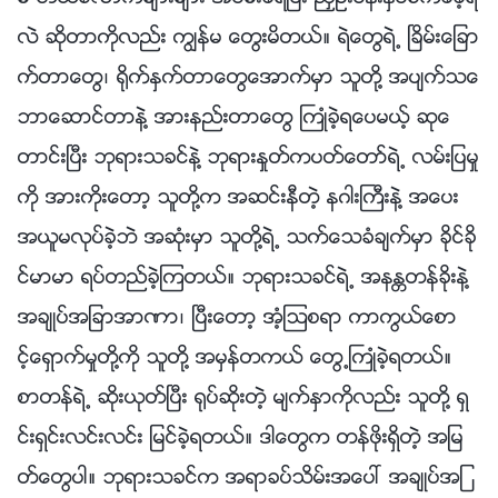
လဲ ဆိုတာကိုလည္း ကြၽန္မ ေတြးမိတယ္။ ရဲေတြရဲ႕ ၿခိမ္းေျခာ
က္တာေတြ၊ ႐ိုက္ႏွက္တာေတြေအာက္မွာ သူတို႔ အပ်က္သေ
ဘာေဆာင္တာနဲ႔ အားနည္းတာေတြ ႀကဳံခဲ့ရေပမယ့္ ဆုေ
တာင္းၿပီး ဘုရားသခင္နဲ႔ ဘုရားႏႈတ္ကပတ္ေတာ္ရဲ႕ လမ္းျပမႈ
ကို အားကိုးေတာ့ သူတို႔က အဆင္းနီတဲ့ နဂါးႀကီးနဲ႔ အေပး
အယူမလုပ္ခဲ့ဘဲ အဆုံးမွာ သူတို႔ရဲ႕ သက္ေသခံခ်က္မွာ ခိုင္ခို
င္မာမာ ရပ္တည္ခဲ့ၾကတယ္။ ဘုရားသခင္ရဲ႕ အနႏၲတန္ခိုးနဲ႔
အခ်ဳပ္အျခာအာဏာ၊ ၿပီးေတာ့ အံ့ၾသစရာ ကာကြယ္ေစာ
င့္ေရွာက္မႈတို႔ကို သူတို႔ အမွန္တကယ္ ေတြ႕ႀကဳံခဲ့ရတယ္။
စာတန္ရဲ႕ ဆိုးယုတ္ၿပီး ႐ုပ္ဆိုးတဲ့ မ်က္ႏွာကိုလည္း သူတို႔ ရွ
င္းရွင္းလင္းလင္း ျမင္ခဲ့ရတယ္။ ဒါေတြက တန္ဖိုးရွိတဲ့ အျမ
တ္ေတြပါ။ ဘုရားသခင္က အရာခပ္သိမ္းအေပၚ အခ်ဳပ္အျ