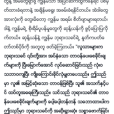
တြနဲ႔ အိမ္ေတြရွာဖို႔ ကြၽန္မသာ အျပင္ဆက္ထြက္ေနရင္ ပစ္မွ
တ္ထားခံရတာနဲ႔ အခ်ိန္မေ႐ြး အဖမ္းခံရႏိုင္တယ္။ အဲဒါေတြ
အားလုံးကို ေတြးမိေတာ့ ကြၽန္မ အရမ္း စိတ္ဗ်ာမ်ားရတယ္၊
ဒါနဲ႔ ကြၽန္မရဲ႕ စိုးရိမ္ပူပန္မႈေတြကို ဆုန႔္ယန္ကို ဖြင့္ေျပာျပလို
က္တယ္။ ဆုန႔္ယန္နဲ႔ ကြၽန္မ ဘုရားသခင္ရဲ႕ ႏႈတ္ကပတ္ေ
တာ္တစ္ပိုဒ္ကို အတူတူ ဖတ္ခဲ့ၾကတယ္။ “
လူသားမ်ားက
ဘုရားသခင္ ၎တို႔အား အပ္ႏွံေသာ တာဝန္ေပးေစခိုင္းခ်
က္မ်ားကို ၿပီးေျမာက္ေအာင္ လုပ္ေဆာင္ျခင္းသည္ လုံးဝ
သဘာဝက်ၿပီး က်ိဳးေၾကာင္းခိုင္လုံမွ်တေပသည္။ ဤသည္
မွာ လူ၏ အျမင့္ဆုံးေသာ တာဝန္ျဖစ္ၿပီး သူ၏ အသက္ႏွင့္ပ
င္ ထပ္တူအေရးႀကီးသည္။ သင္သည္ ဘုရားသခင္၏ တာဝ
န္ေပးေစခိုင္းခ်က္မ်ားကို ေပါ့ေပါ့တန္တန္ သေဘာထားပါက
ဤသည္မွာ ဘုရားသခင္ကို အဆိုး႐ြားဆုံး သစၥာေဖာက္ျခင္း