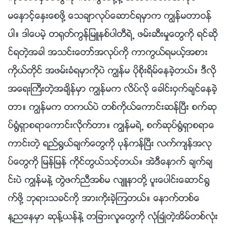
မေႏွာင့္ေႏွးေစဖို႔ ေသခ်ာလုပ္ေဆာင္ရမွာက ကြၽန္မတာဝန္
ပါ။ ဒါေပမဲ့ တ႐ုတ္ကြန္ျမဴနစ္ပါတီရဲ႕ ဖမ္းဆီးမႈေတြကို ရင္ဆို
င္ရတဲ့အခါ အသင္းေတာ္အလုပ္ကို ကာကြယ္ရမယ့္အစား
ကိုယ္တိုင္ အဖမ္းခံရမွာကိုပဲ ကြၽန္မ ပိုစိုးရိမ္ေနခဲ့တယ္။ ဒီလို
အေရးႀကီးတဲ့အခ်ိန္မွာ ကြၽန္မက လိပ္လို ေခါင္းဝွက္ခ်င္ေနခဲ့
တာ။ ကြၽန္မက တကယ္ပဲ တစ္ကိုယ္ေကာင္းဆန္ၿပီး စက္ဆု
ပ္႐ြံရွာစရာေကာင္းလိုက္တာ။ ကြၽန္မရဲ႕ စက္ဆုပ္႐ြံရွာစရာေ
ကာင္းတဲ့ ရည္႐ြယ္ခ်က္ေတြကို ပုန္ကန္ၿပီး လက္က်န္အလု
ပ္ေတြကို ျမန္ျမန္ ကိုင္တြယ္သင့္တယ္။ အဲဒီေနာက္ ခ်က္ခ်
င္းပဲ ကြၽန္မနဲ႔ တြဲဖက္ညီအစ္မ လ်ဴနာတို႔ ပူးေပါင္းေဆာင္႐ြ
က္ဖို႔ ဘုရားသခင္ကို အားကိုးခဲ့ၾကတယ္။ ေနာက္တစ္ေ
န႔ညေနမွာ ဆုန႔္ယန္နဲ႔ တျခားလူေတြကို လုံၿခဳံတဲ့အိမ္တစ္လုံး