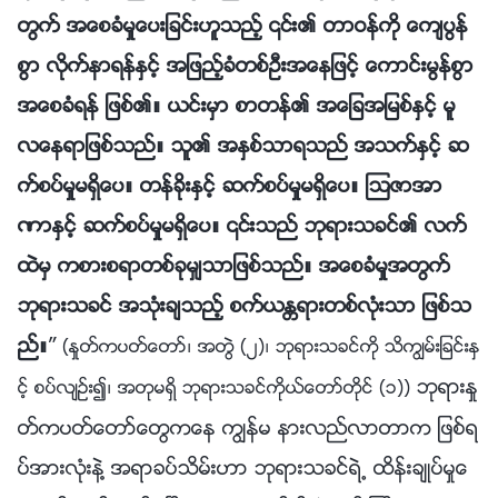
တြက္ အေစခံမႈေပးျခင္းဟူသည့္ ၎၏ တာဝန္ကို ေက်ပြန္
စြာ လိုက္နာရန္ႏွင့္ အျဖည့္ခံတစ္ဦးအေနျဖင့္ ေကာင္းမြန္စြာ
အေစခံရန္ ျဖစ္၏။ ယင္းမွာ စာတန္၏ အေျခအျမစ္ႏွင့္ မူ
လေနရာျဖစ္သည္။ သူ၏ အႏွစ္သာရသည္ အသက္ႏွင့္ ဆ
က္စပ္မႈမရွိေပ။ တန္ခိုးႏွင့္ ဆက္စပ္မႈမရွိေပ။ ၾသဇာအာ
ဏာႏွင့္ ဆက္စပ္မႈမရွိေပ။ ၎သည္ ဘုရားသခင္၏ လက္
ထဲမွ ကစားစရာတစ္ခုမွ်သာျဖစ္သည္။ အေစခံမႈအတြက္
ဘုရားသခင္ အသုံးခ်သည့္ စက္ယႏၲရားတစ္လုံးသာ ျဖစ္သ
ည္။
”
(ႏႈတ္ကပတ္ေတာ္၊ အတြဲ (၂)၊ ဘုရားသခင္ကို သိကြၽမ္းျခင္းႏွ
ဘုရားႏႈ
င့္ စပ္လ်ဥ္း၍၊ အတုမရွိ ဘုရားသခင္ကိုယ္ေတာ္တိုင္ (၁))
တ္ကပတ္ေတာ္ေတြကေန ကြၽန္မ နားလည္လာတာက ျဖစ္ရ
ပ္အားလုံးနဲ႔ အရာခပ္သိမ္းဟာ ဘုရားသခင္ရဲ႕ ထိန္းခ်ဳပ္မႈေ