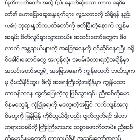
(ႏႈတ္ကပတ္ေတာ္၊ အတြဲ (၃)၊ ေနာက္ဆုံးေသာ ကာလ ခရစ္ေ
တာ္၏ ေဟာေျပာေဆြးေႏြးခ်က္မ်ား၊ လူ႔သဘာဝကို သိရွိရန္ နည္း
ဘုရားႏႈတ္ကပတ္ေတာ္ကို ဖတ္ၿပီးတဲ့ေနာက္ ကြၽန္မ
လမ္း)
အရမ္း စိတ္လႈပ္ရွားသြားတယ္။ အသင္းေတာ္ေတြက ဒီေ
လာက္ အႏၲရာယ္မ်ားတဲ့ အေျခအေနကို ရင္ဆိုင္ေနရၿပီး ခ႐ို
င္ေခါင္းေဆာင္ေတြ အကုန္လုံး အဖမ္းခံထားရတဲ့အခ်ိန္မွာ
အသင္းေတာ္ေတြရဲ႕ အေျခအေနကို ကြၽန္မထက္ ဘယ္သူက
မွ ပိုမသိႏိုင္ဘူး။ ဒီလို အေရးႀကီးတဲ့အခ်ိန္မွာ ကြၽန္မသာ
တာဝန္ကေန ထြက္ေျပးတဲ့သူ ျဖစ္သြားရင္၊ ညီအစ္ကိုေမာ
င္ႏွမေတြရဲ႕ လုံၿခဳံေရးကို မေတြးတဲ့အျပင္ လက္က်န္အလု
ပ္ေတြကို ျမန္ျမန္ ကိုင္တြယ္ဖို႔လည္း ပ်က္ကြက္ရင္ ဒါဟာ
ဘုရားသခင္ကို ႀကီးႀကီးမားမား သစၥာေဖာက္တာပဲ။ ညီအစ္
ကိုေမာင္ႏွမေတြကို ကာကြယ္ဖို႔နဲ႔ အသင္းေတာ္အလုပ္