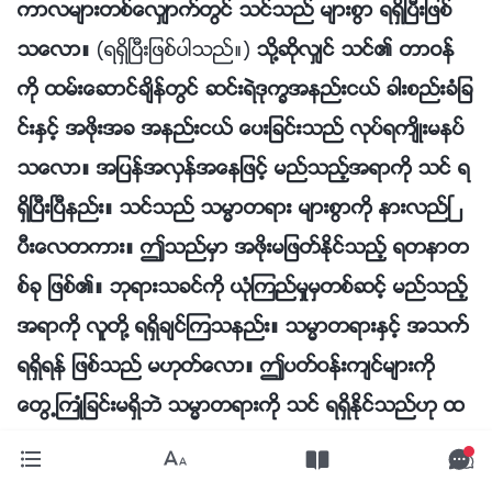
ကာလမ်ားတစ္ေလွ်ာက္တြင္ သင္သည္ မ်ားစြာ ရရွိၿပီးျဖစ္
သေလာ။
(ရရွိၿပီးျဖစ္ပါသည္။)
သို႔ဆိုလွ်င္ သင္၏ တာဝန္
ကို ထမ္းေဆာင္ခ်ိန္တြင္ ဆင္းရဲဒုကၡအနည္းငယ္ ခါးစည္းခံျခ
င္းႏွင့္ အဖိုးအခ အနည္းငယ္ ေပးျခင္းသည္ လုပ္ရက်ိဳးမနပ္
သေလာ။ အျပန္အလွန္အေနျဖင့္ မည္သည့္အရာကို သင္ ရ
ရွိၿပီးၿပီနည္း။ သင္သည္ သမၼာတရား မ်ားစြာကို နားလည္ၿ
ပီးေလတကား။ ဤသည္မွာ အဖိုးမျဖတ္ႏိုင္သည့္ ရတနာတ
စ္ခု ျဖစ္၏။ ဘုရားသခင္ကို ယုံၾကည္မႈမွတစ္ဆင့္ မည္သည့္
အရာကို လူတို႔ ရရွိခ်င္ၾကသနည္း။ သမၼာတရားႏွင့္ အသက္
ရရွိရန္ ျဖစ္သည္ မဟုတ္ေလာ။ ဤပတ္ဝန္းက်င္မ်ားကို
ေတြ႕ႀကဳံျခင္းမရွိဘဲ သမၼာတရားကို သင္ ရရွိႏိုင္သည္ဟု ထ
င္သေလာ။ လုံးဝ မရရွိႏိုင္။ အထူးအခက္အခဲအခ်ိဳ႕က သင့္
အေပၚ က်ေရာက္သည့္အခါ သို႔မဟုတ္ အထူးပတ္ဝန္းက်င္