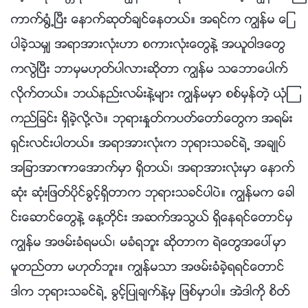
ကာက္႐ြံ႕ၿပီး ေနာက္ဆုတ္ခ်င္ေနတယ္။ အရင္က ကြၽန္မ ေျ
ပာခဲ့သမွ် အရာအားလုံးဟာ စကားလုံးေတြနဲ႔ အယူဝါဒေတြ
ကလြဲၿပီး ဘာမွမဟုတ္ပါလားဆိုတာ ကြၽန္မ သေဘာေပါက္
လိုက္တယ္။ ဘယ္နည္းလမ္းနဲ႔မ်ား ကြၽန္မမွာ စစ္မွန္တဲ့ ယုံၾ
ကည္ျခင္း ရွိခဲ့လို႔လဲ။ ဘုရားႏႈတ္ကပတ္ေတာ္ေတြက အရမ္း
ရွင္းလင္းပါတယ္။ အရာအားလုံးက ဘုရားသခင္ရဲ႕ အခ်ဳပ္
အျခာအာဏာေအာက္မွာ ရွိတယ္၊ အရာအားလုံးမွာ ေနာက္
ဆုံး ဆုံးျဖတ္ပိုင္ခြင့္ရွိတာက ဘုရားသခင္ပါပဲ။ ကြၽန္မက ေခါ
င္းေဆာင္ေတြနဲ႔ ေန႔တိုင္း အဆက္အသြယ္ ရွိေနရင္ေတာင္မွ
ကြၽန္မ အဖမ္းခံရမယ္၊ မခံရဘူး ဆိုတာက ရဲေတြအေပၚမွာ
မူတည္တာ မဟုတ္ဘူး။ ကြၽန္မသာ အဖမ္းခံခဲ့ရရင္ေတာင္
ဒါက ဘုရားသခင္ရဲ႕ ခြင့္ျပဳခ်က္နဲ႔မွ ျဖစ္မွာပါ။ အဲဒါကို စိတ္