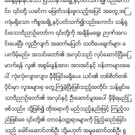
မခန႔္မွန္းႏိုင္ေသာ ျပႆနာအခ်ိဳ႕ႏွင့္ပတ္သက္၍လည္းေကာ
င္း၊ ၎တို႔ ယခင္က မျဖတ္သန္းဖူးသည့္အျပင္ အေတြ႕အႀ
ကဳံမရွိေသာ ကိစၥအခ်ိဳ႕ႏွင့္ပတ္သက္၍လည္းေကာင္း သန႔္ရွ
င္းေသာဝိညာဥ္ေတာ္က ၎တို႔ကို အခ်ိန္မေ႐ြး ဉာဏ္အလ
င္းေပးၿပီး ကူညီလ်က္ အဆက္မျပတ္ သတိေပးခ်က္မ်ား ေ
ပးလိမ့္မည္။ အသင္းေတာ္၏ အလုပ္သည္ လုပ္ေဆာင္ၿပီးေျ
မာက္ရန္ လူ၏ အစြမ္းခြန္အား၊ အားအင္ႏွင့္ ဝန္တာမ်ားအေ
ပၚ လုံးလုံးလ်ားလ်ား မွီခိုျခင္းမရွိေပ။ ယင္း၏ တစ္စိတ္တစ္
ပိုင္းမွာ လူအမ်ားစု ေတြ႕ႀကဳံခဲ့ၿပီးျဖစ္သည့္အတိုင္း သန႔္ရွင္းေ
သာဝိညာဥ္ေတာ္၏ အလုပ္ႏွင့္ ဦးေဆာင္မႈအေပၚ မွီခိုရမည္ျ
ဖစ္သည္။ သို႔ျဖစ္၍ ထိုအရာကို မည္သည့္နည္းျဖင့္ ၾကည့္သ
ည္ျဖစ္ေစ ၎တို႔၏ တာဝန္ဝတၱရားမ်ားကို ျဖည့္ဆည္းျခင္း
သည္ ေခါင္းေဆာင္တစ္ဦး သို႔မဟုတ္ အမႈေဆာင္တစ္ဦး စြ