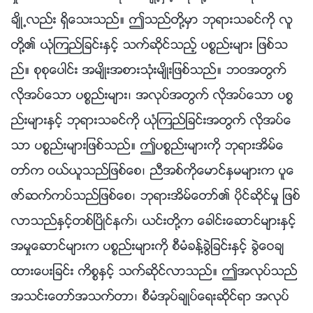
ခ်ိဳ႕လည္း ရွိေသးသည္။ ဤသည္တို႔မွာ ဘုရားသခင္ကို လူ
တို႔၏ ယုံၾကည္ျခင္းႏွင့္ သက္ဆိုင္သည့္ ပစၥည္းမ်ား ျဖစ္သ
ည္။ စုစုေပါင္း အမ်ိဳးအစားသုံးမ်ိဳးျဖစ္သည္။ ဘဝအတြက္
လိုအပ္ေသာ ပစၥည္းမ်ား၊ အလုပ္အတြက္ လိုအပ္ေသာ ပစၥ
ည္းမ်ားႏွင့္ ဘုရားသခင္ကို ယုံၾကည္ျခင္းအတြက္ လိုအပ္ေ
သာ ပစၥည္းမ်ားျဖစ္သည္။ ဤပစၥည္းမ်ားကို ဘုရားအိမ္ေ
တာ္က ဝယ္ယူသည္ျဖစ္ေစ၊ ညီအစ္ကိုေမာင္ႏွမမ်ားက ပူေ
ဇာ္ဆက္ကပ္သည္ျဖစ္ေစ၊ ဘုရားအိမ္ေတာ္၏ ပိုင္ဆိုင္မႈ ျဖစ္
လာသည္ႏွင့္တစ္ၿပိဳင္နက္၊ ယင္းတို႔က ေခါင္းေဆာင္မ်ားႏွင့္
အမႈေဆာင္မ်ားက ပစၥည္းမ်ားကို စီမံခန႔္ခြဲျခင္းႏွင့္ ခြဲေဝခ်
ထားေပးျခင္း ကိစၥႏွင့္ သက္ဆိုင္လာသည္။ ဤအလုပ္သည္
အသင္းေတာ္အသက္တာ၊ စီမံအုပ္ခ်ဳပ္ေရးဆိုင္ရာ အလုပ္