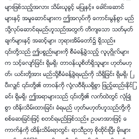
မ်ားျဖစ္သည့္အလား သိမ္းယူခြင့္ မျပဳႏွင့္။ ေခါင္းေဆာင္
မ်ားႏွင့္ အမႈေဆာင္မ်ားက ဤအလုပ္ကို ေကာင္းမြန္စြာ မည္
သို႔လုပ္ေဆာင္ရမည္ဟူသည္အတြက္ တိက်ေသာ သတ္မွတ္
ခ်က္မ်ားႏွင့္ အဆင့္မ်ား ဘုရားအိမ္ေတာ္၌ ရွိသည္။
၎တို႔သည္ ဤပစၥည္းမ်ားကို စီမံခန႔္ခြဲသည့္ လူပုဂၢိဳလ္မ်ား
က သင့္ေလ်ာ္ျခင္း ရွိမရွိ၊ တာဝန္ယူစိတ္ရွိသူမ်ား ဟုတ္မဟု
တ္၊ ယင္းတို႔အား မည္သို႔စီမံခန႔္ခြဲရမည္ကို သိရွိျခင္း ရွိမရွိ၊ ၿ
ပီးလွ်င္ ၎တို႔၏ တာဝန္ကို လုံ႔လဝီရိယရွိစြာ ျဖည့္ဆည္းႏိုင္ျ
ခင္း ရွိမရွိ၊ ဤအရာမ်ားသည္ ၎တို႔၏ လက္ထဲတြင္ လုံၿခဳံ
စြာ ထိန္းသိမ္းထားျခင္း ခံရမည္ ဟုတ္မဟုတ္ဟူသည္တို႔ကို
စစ္ေဆးျခင္းျဖင့္ စတင္ရမည္ျဖစ္သည္။ ဥပမာအားျဖင့္ ေ
ကာက္ႏွံကို ထိန္းသိမ္းရာတြင္၊ ရာသီဥတု စိုထိုင္းၿပီး မိုးမ်ား