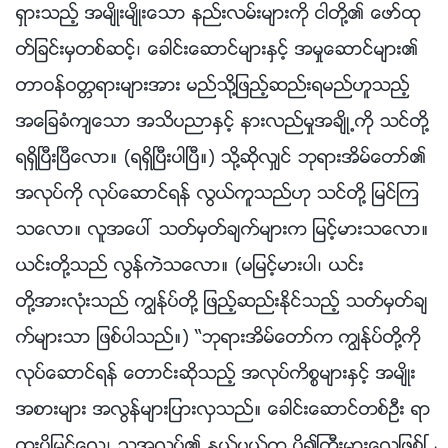
ရွားသည့္ အမ်ိဳးမ်ိဳးေသာ နည္းလမ္းမ်ားကို ငါတို႔၏ ေဖာ္ထု
တ္ျခင္းမွတစ္ဆင့္၊ ေခါင္းေဆာင္မ်ားႏွင့္ အမႈေဆာင္မ်ား၏
တာဝန္ဝတၱရားမ်ားအား မည္သို႔ျဖည့္ဆည္းရမည္ဟူသည့္
အေျခခံက်ေသာ အသိပညာႏွင့္ နားလည္မႈအခ်ိဳ႕ကို သင္တို႔
ရရွိၿပီးၿပီေလာ။ (ရရွိၿပီးပါၿပီ။) သို႔ဆိုလွ်င္ ဘုရားအိမ္ေတာ္၏
အလုပ္ကို လုပ္ေဆာင္ရန္ လြယ္ကူသည္ဟု သင္တို႔ ျမင္ၾက
သေလာ။ လူအေပၚ သတ္မွတ္ခ်က္မ်ားက ျမင့္မားသေလာ။
ယင္းတို႔သည္ လြန္ကဲသေလာ။ (မျမင့္မားပါ၊ ယင္း
တို႔အားလုံးသည္ ကြၽန္ုပ္တို႔ ျဖည့္ဆည္းႏိုင္သည့္ သတ္မွတ္ခ်
က္မ်ားသာ ျဖစ္ပါသည္။) “ဘုရားအိမ္ေတာ္က ကြၽန္ုပ္တို႔ကို
လုပ္ေဆာင္ရန္ ေတာင္းဆိုသည့္ အလုပ္ကိစၥမ်ားႏွင့္ အမ်ိဳး
အစားမ်ား အလြန္မ်ားျပားလွသည္။ ေခါင္းေဆာင္တစ္ဦး ရာ
ထူးပိုျမင့္ေလ၊ သူ႔အလုပ္၏ နယ္ပယ္က ပို၍ႀကီးမားေလျဖစ္ၿ