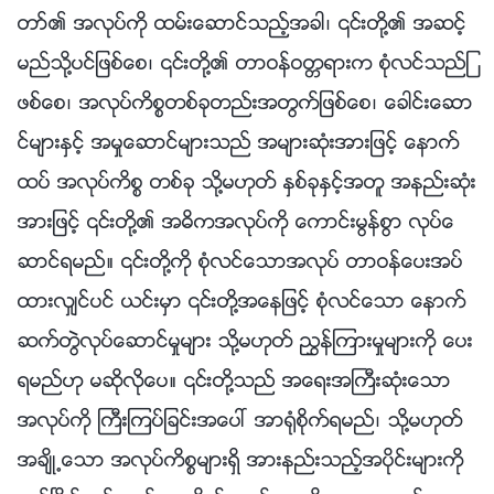
တာ္၏ အလုပ္ကို ထမ္းေဆာင္သည့္အခါ၊ ၎တို႔၏ အဆင့္
မည္သို႔ပင္ျဖစ္ေစ၊ ၎တို႔၏ တာဝန္ဝတၱရားက စုံလင္သည္ျ
ဖစ္ေစ၊ အလုပ္ကိစၥတစ္ခုတည္းအတြက္ျဖစ္ေစ၊ ေခါင္းေဆာ
င္မ်ားႏွင့္ အမႈေဆာင္မ်ားသည္ အမ်ားဆုံးအားျဖင့္ ေနာက္
ထပ္ အလုပ္ကိစၥ တစ္ခု သို႔မဟုတ္ ႏွစ္ခုႏွင့္အတူ အနည္းဆုံး
အားျဖင့္ ၎တို႔၏ အဓိကအလုပ္ကို ေကာင္းမြန္စြာ လုပ္ေ
ဆာင္ရမည္။ ၎တို႔ကို စုံလင္ေသာအလုပ္ တာဝန္ေပးအပ္
ထားလွ်င္ပင္ ယင္းမွာ ၎တို႔အေနျဖင့္ စုံလင္ေသာ ေနာက္
ဆက္တြဲလုပ္ေဆာင္မႈမ်ား သို႔မဟုတ္ ၫႊန္ၾကားမႈမ်ားကို ေပး
ရမည္ဟု မဆိုလိုေပ။ ၎တို႔သည္ အေရးအႀကီးဆုံးေသာ
အလုပ္ကို ႀကီးၾကပ္ျခင္းအေပၚ အာ႐ုံစိုက္ရမည္၊ သို႔မဟုတ္
အခ်ိဳ႕ေသာ အလုပ္ကိစၥမ်ားရွိ အားနည္းသည့္အပိုင္းမ်ားကို