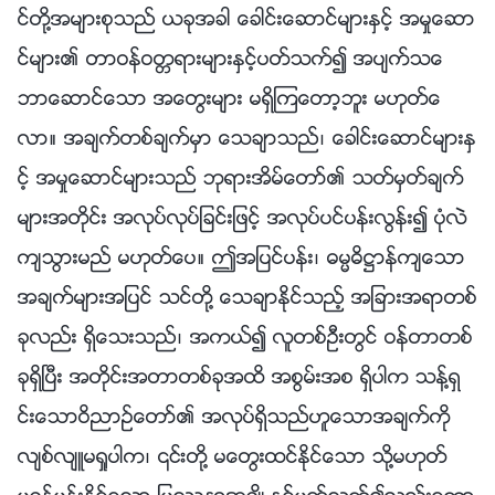
င္တို႔အမ်ားစုသည္ ယခုအခါ ေခါင္းေဆာင္မ်ားႏွင့္ အမႈေဆာ
င္မ်ား၏ တာဝန္ဝတၱရားမ်ားႏွင့္ပတ္သက္၍ အပ်က္သေ
ဘာေဆာင္ေသာ အေတြးမ်ား မရွိၾကေတာ့ဘူး မဟုတ္ေ
လာ။ အခ်က္တစ္ခ်က္မွာ ေသခ်ာသည္၊ ေခါင္းေဆာင္မ်ားႏွ
င့္ အမႈေဆာင္မ်ားသည္ ဘုရားအိမ္ေတာ္၏ သတ္မွတ္ခ်က္
မ်ားအတိုင္း အလုပ္လုပ္ျခင္းျဖင့္ အလုပ္ပင္ပန္းလြန္း၍ ပုံလဲ
က်သြားမည္ မဟုတ္ေပ။ ဤအျပင္ပန္း၊ ဓမၼဓိ႒ာန္က်ေသာ
အခ်က္မ်ားအျပင္ သင္တို႔ ေသခ်ာႏိုင္သည့္ အျခားအရာတစ္
ခုလည္း ရွိေသးသည္၊ အကယ္၍ လူတစ္ဦးတြင္ ဝန္တာတစ္
ခုရွိၿပီး အတိုင္းအတာတစ္ခုအထိ အစြမ္းအစ ရွိပါက သန႔္ရွ
င္းေသာဝိညာဥ္ေတာ္၏ အလုပ္ရွိသည္ဟူေသာအခ်က္ကို
လ်စ္လ်ဴမရႈပါက၊ ၎တို႔ မေတြးထင္ႏိုင္ေသာ သို႔မဟုတ္