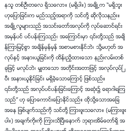
နသူ တစ္ဦးတေလ ရွိသေလာ။ (မရွိပါ။) အခ်ိဳ႕က “မရွိဘူး
ဟုေျပာျခင္းက မည္သည့္အရာကို သင္တို႔ ဆိုလိုသနည္း။
အခ်ိဳ႕လူမ်ားသည္ အသင္းေတာ္အလုပ္ကို လုပ္ေဆာင္ရင္း
အမွန္ပင္ ပင္ပန္းၾကသည္၊ အေၾကာင္းမွာ ၎တို႔သည္ အခ်ိ
န္ၾကာျမင့္စြာ အခ်ိန္မွန္မွန္ အစာမစားႏိုင္ဘဲ၊ သို႔မဟုတ္ အ
လုပ္ႏွင့္ အနားယူျခင္းကို ထိန္းညႇိထားေသာ နည္းလမ္းတစ္
ခုျဖင့္ မလုပ္ဘဲ၊ မွ်တေသာ အတိုင္းအတာျဖင့္ အလုပ္လုပ္ၿ
ပီး အနားယူႏိုင္ျခင္း မရွိခဲ့ေသာေၾကာင့္ ျဖစ္သည္။
၎တို႔သည္ အလုပ္ပင္ပန္းျခင္းေၾကာင့္ အဆုံး၌ ေရာဂါရၾက
သည္” ဟု ေျပာေကာင္းေျပာႏိုင္သည္။ ထိုသို႔ေသာအေျခ
အေန ျဖစ္ပ်က္သည္ကို သင္တို႔ ၾကားဖူးသေလာ။ (မၾကားဖူး
ပါ။) အခ်က္ကိုးကို ၾကားသိၿပီးေနာက္ ဘုရားအိမ္ေတာ္ရွိ အ