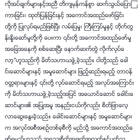
လိုအပ္ခ်က္မ်ားႏွင့္အညီ တိက်မွန္ကန္စြာ ဆက္သြယ္ေျပာၾ
ကားျခင္း၊ ထုတ္ျပန္ျခင္းႏွင့္ အေကာင္အထည္ေဖာ္ျခင္း
တို႔ကို ျပဳလုပ္ရမည္ျဖစ္ၿပီး လမ္းျပမႈ၊ ႀကီးၾကပ္မႈႏွင့္ တိုက္တြ
န္းႏႈိးေဆာ္မႈတို႔ကို ေပးကာ ၎တို႔ အေကာင္အထည္ေဖာ္မႈ
အေျခအေနကို စစ္ေဆးၿပီး ေနာက္ဆက္တြဲ လိုက္လုပ္ေ
လာ့”ဟူသည္ကို မိတ္သဟာယဖြဲ႕ခဲ့သည္။ ငါတို႔သည္ ေခါ
င္းေဆာင္မ်ားႏွင့္ အမႈေဆာင္မ်ား ျဖည့္ဆည္းရမည့္ တာဝန္
ဝတၱရားမ်ားႏွင့္ ၎တို႔ လုပ္ေဆာင္ရမည့္ အလုပ္အေၾကာင္း
ကို မိတ္သဟာယဖြဲ႕ခဲ့သည့္အျပင္ အေယာင္ေဆာင္ ေခါင္းေ
ဆာင္မ်ား၏ အျပဳအမူ အနည္းငယ္ကိုလည္း စိတ္ျဖာေလ့
လာေဆြးေႏြးခဲ့သည္။ ေခါင္းေဆာင္မ်ားႏွင့္ အမႈေဆာင္မ်ား
က အလုပ္အစီအစဥ္တစ္ခုစီကို မည္သို႔ အေကာင္အထည္ေ
ဖာ္ရမည္ဟူသည့္ အေသးစိတ္အခ်က္အလက္ႏွင့္ပတ္သ