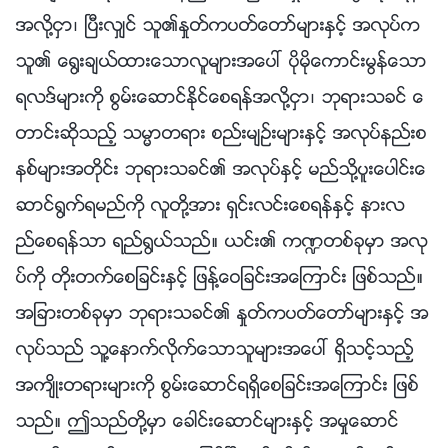
အလို႔ငွာ၊ ၿပီးလွ်င္ သူ၏ႏႈတ္ကပတ္ေတာ္မ်ားႏွင့္ အလုပ္က
သူ၏ ေ႐ြးခ်ယ္ထားေသာလူမ်ားအေပၚ ပိုမိုေကာင္းမြန္ေသာ
ရလဒ္မ်ားကို စြမ္းေဆာင္ႏိုင္ေစရန္အလို႔ငွာ၊ ဘုရားသခင္ ေ
တာင္းဆိုသည့္ သမၼာတရား စည္းမ်ဥ္းမ်ားႏွင့္ အလုပ္နည္းစ
နစ္မ်ားအတိုင္း ဘုရားသခင္၏ အလုပ္ႏွင့္ မည္သို႔ပူးေပါင္းေ
ဆာင္႐ြက္ရမည္ကို လူတို႔အား ရွင္းလင္းေစရန္ႏွင့္ နားလ
ည္ေစရန္သာ ရည္႐ြယ္သည္။ ယင္း၏ က႑တစ္ခုမွာ အလု
ပ္ကို တိုးတက္ေစျခင္းႏွင့္ ျဖန႔္ေဝျခင္းအေၾကာင္း ျဖစ္သည္။
အျခားတစ္ခုမွာ ဘုရားသခင္၏ ႏႈတ္ကပတ္ေတာ္မ်ားႏွင့္ အ
လုပ္သည္ သူ႔ေနာက္လိုက္ေသာသူမ်ားအေပၚ ရွိသင့္သည့္
အက်ိဳးတရားမ်ားကို စြမ္းေဆာင္ရရွိေစျခင္းအေၾကာင္း ျဖစ္
သည္။ ဤသည္တို႔မွာ ေခါင္းေဆာင္မ်ားႏွင့္ အမႈေဆာင္