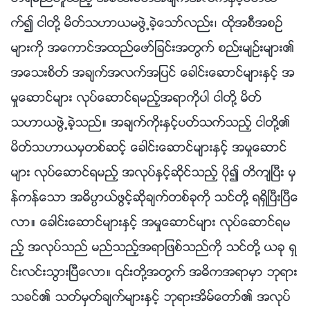
က္၍ ငါတို႔ မိတ္သဟာယမဖြဲ႕ခဲ့ေသာ္လည္း၊ ထိုအစီအစဥ္
မ်ားကို အေကာင္အထည္ေဖာ္ျခင္းအတြက္ စည္းမ်ဥ္းမ်ား၏
အေသးစိတ္ အခ်က္အလက္အျပင္ ေခါင္းေဆာင္မ်ားႏွင့္ အ
မႈေဆာင္မ်ား လုပ္ေဆာင္ရမည့္အရာကိုပါ ငါတို႔ မိတ္
သဟာယဖြဲ႕ခဲ့သည္။ အခ်က္ကိုးႏွင့္ပတ္သက္သည့္ ငါတို႔၏
မိတ္သဟာယမွတစ္ဆင့္ ေခါင္းေဆာင္မ်ားႏွင့္ အမႈေဆာင္
မ်ား လုပ္ေဆာင္ရမည့္ အလုပ္ႏွင့္ဆိုင္သည့္ ပို၍ တိက်ၿပီး မွ
န္ကန္ေသာ အဓိပၸာယ္ဖြင့္ဆိုခ်က္တစ္ခုကို သင္တို႔ ရရွိၿပီးၿပီေ
လာ။ ေခါင္းေဆာင္မ်ားႏွင့္ အမႈေဆာင္မ်ား လုပ္ေဆာင္ရမ
ည့္ အလုပ္သည္ မည္သည့္အရာျဖစ္သည္ကို သင္တို႔ ယခု ရွ
င္းလင္းသြားၿပီေလာ။ ၎တို႔အတြက္ အဓိကအရာမွာ ဘုရား
သခင္၏ သတ္မွတ္ခ်က္မ်ားႏွင့္ ဘုရားအိမ္ေတာ္၏ အလုပ္