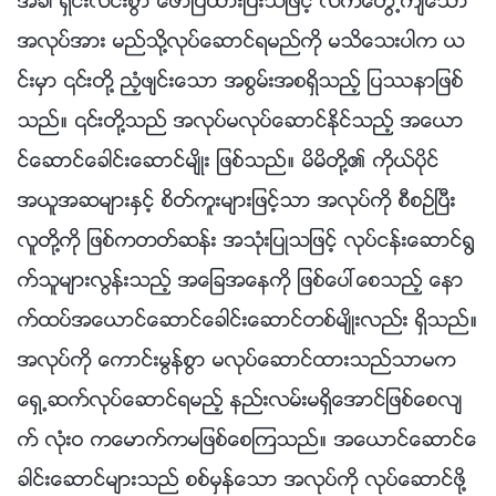
အခါ ရွင္းလင္းစြာ ေဖာ္ျပထားၿပီးသျဖင့္ လက္ေတြ႕က်ေသာ
အလုပ္အား မည္သို႔လုပ္ေဆာင္ရမည္ကို မသိေသးပါက ယ
င္းမွာ ၎တို႔ ညံ့ဖ်င္းေသာ အစြမ္းအစရွိသည့္ ျပႆနာျဖစ္
သည္။ ၎တို႔သည္ အလုပ္မလုပ္ေဆာင္ႏိုင္သည့္ အေယာ
င္ေဆာင္ေခါင္းေဆာင္မ်ိဳး ျဖစ္သည္။ မိမိတို႔၏ ကိုယ္ပိုင္
အယူအဆမ်ားႏွင့္ စိတ္ကူးမ်ားျဖင့္သာ အလုပ္ကို စီစဥ္ၿပီး
လူတို႔ကို ျဖစ္ကတတ္ဆန္း အသုံးျပဳသျဖင့္ လုပ္ငန္းေဆာင္႐ြ
က္သူမ်ားလြန္းသည့္ အေျခအေနကို ျဖစ္ေပၚေစသည့္ ေနာ
က္ထပ္အေယာင္ေဆာင္ေခါင္းေဆာင္တစ္မ်ိဳးလည္း ရွိသည္။
အလုပ္ကို ေကာင္းမြန္စြာ မလုပ္ေဆာင္ထားသည္သာမက
ေရွ႕ဆက္လုပ္ေဆာင္ရမည့္ နည္းလမ္းမရွိေအာင္ျဖစ္ေစလ်
က္ လုံးဝ ကေမာက္ကမျဖစ္ေစၾကသည္။ အေယာင္ေဆာင္ေ
ခါင္းေဆာင္မ်ားသည္ စစ္မွန္ေသာ အလုပ္ကို လုပ္ေဆာင္ဖို႔