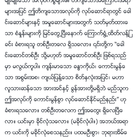
မ်ိဳးမ်ိဳးေသာ အလုပ္ကိစၥမ်ား၏ တိက်ေသာအေၾကာင္းအရာ
မ်ားအျပင္ ဤတိက်ေသာအလုပ္ကို လုပ္ေဆာင္ရာတြင္ ေခါ
င္းေဆာင္မ်ားႏွင့္ အမႈေဆာင္မ်ားအတြက္ သတ္မွတ္ထားေ
သာ စံႏႈန္းမ်ားကို ျမင္ေတြ႕ၿပီးေနာက္ ေၾကာက္႐ြံ႕ထိတ္လန႔္ျ
ခင္း ခံစားရသူ တစ္ဦးတေလ ရွိသေလာ။ ၎တို႔က “ေခါ
င္းေဆာင္တစ္ဦး သို႔မဟုတ္ အမႈေဆာင္တစ္ဦး ျဖစ္ရသည္
မွာ မလြယ္ကူပါ။ က်န္းမာေသာ ခႏၶာကိုယ္၊ ေကာင္းမြန္ေ
သာ အစြမ္းအစ၊ က်ယ္ျပန႔္ေသာ စိတ္ႏွလုံးအျပင္၊ မဟာ
လူသားဆန္ေသာ အားအင္ႏွင့္ ခြန္အားတို႔မရွိဘဲ မည္သူက
ဤအလုပ္ကို ေကာင္းမြန္စြာ လုပ္ေဆာင္ႏိုင္မည္နည္း” ဟု
ခံစားရသေလာ။ တစ္ဦးတေလက ဤအေတြး ရွိေလၿပီေ
လာ။ ယင္းမွာ ခိုင္လုံသေလာ။ (မခိုင္လုံပါ။) အဘယ္အရာ
က ယင္းကို မခိုင္လုံေစသနည္း။ ပထမဦးစြာ၊ ဘုရားအိမ္ေ