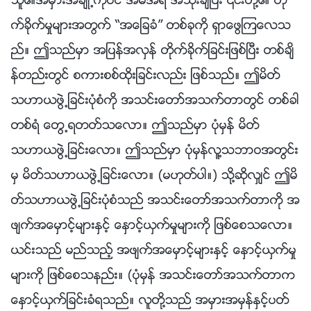
သူ၏အမွားအခ်ိဳ႕ကိုပင္ အမိအရ အသုံးခ်ၿပီး ၎တို႔၏ တို
က္ခိုက္မႈမ်ားအတြက္ “အေျခခံ” တစ္ခုကို ရွာေဖြၾကေလသ
ည္။ ဤသည္မွာ အျပန္အလွန္ တိုက္ခိုက္ျခင္းျဖစ္ၿပီး တစ္ခ်ိ
န္တည္းတြင္ စကားစစ္ထိုးျခင္းလည္း ျဖစ္သည္။ ဤမိတ္
သဟာယဖြဲ႕ျခင္းပုံစံကို အသင္းေတာ္အသက္တာတြင္ တစ္ခါ
တစ္ရံ ေတြ႕ရတတ္သေလာ။ ဤသည္မွာ ပုံမွန္ မိတ္
သဟာယဖြဲ႕ျခင္းေလာ။ ဤသည္မွာ ပုံမွန္လူ႔သဘာဝအတြင္း
မွ မိတ္သဟာယဖြဲ႕ျခင္းေလာ။ (မဟုတ္ပါ။) သို႔ဆိုလွ်င္ ဤမိ
တ္သဟာယဖြဲ႕ျခင္းပုံစံသည္ အသင္းေတာ္အသက္တာကို အ
ဖ်က္အေမွာင့္မ်ားႏွင့္ ေႏွာင့္ယွက္မႈမ်ားကို ျဖစ္ေစသေလာ။
ယင္းသည္ မည္သည့္ အဖ်က္အေမွာင့္မ်ားႏွင့္ ေႏွာင့္ယွက္မႈ
မ်ားကို ျဖစ္ေစသနည္း။ (ပုံမွန္ အသင္းေတာ္အသက္တာက
ေႏွာင့္ယွက္ျခင္းခံရသည္။ လူတို႔သည္ အမွားအမွန္ႏွင့္ပတ္