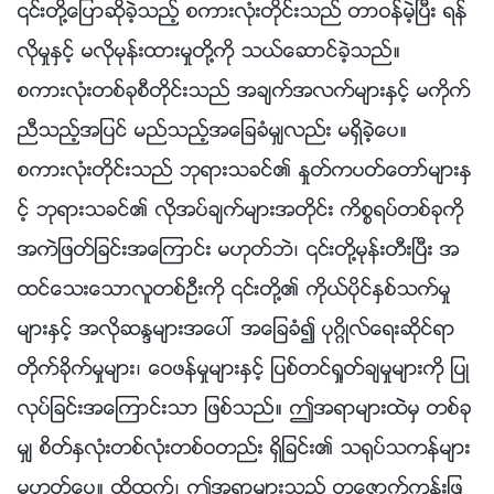
၎တို႔ေျပာဆိုခဲ့သည့္ စကားလုံးတိုင္းသည္ တာဝန္မဲ့ၿပီး ရန္
လိုမႈႏွင့္ မလိုမုန္းထားမႈတို႔ကို သယ္ေဆာင္ခဲ့သည္။
စကားလုံးတစ္ခုစီတိုင္းသည္ အခ်က္အလက္မ်ားႏွင့္ မကိုက္
ညီသည့္အျပင္ မည္သည့္အေျခခံမွ်လည္း မရွိခဲ့ေပ။
စကားလုံးတိုင္းသည္ ဘုရားသခင္၏ ႏႈတ္ကပတ္ေတာ္မ်ားႏွ
င့္ ဘုရားသခင္၏ လိုအပ္ခ်က္မ်ားအတိုင္း ကိစၥရပ္တစ္ခုကို
အကဲျဖတ္ျခင္းအေၾကာင္း မဟုတ္ဘဲ၊ ၎တို႔မုန္းတီးၿပီး အ
ထင္ေသးေသာလူတစ္ဦးကို ၎တို႔၏ ကိုယ္ပိုင္ႏွစ္သက္မႈ
မ်ားႏွင့္ အလိုဆႏၵမ်ားအေပၚ အေျခခံ၍ ပုဂၢိဳလ္ေရးဆိုင္ရာ
တိုက္ခိုက္မႈမ်ား၊ ေဝဖန္မႈမ်ားႏွင့္ ျပစ္တင္ရႈတ္ခ်မႈမ်ားကို ျပဳ
လုပ္ျခင္းအေၾကာင္းသာ ျဖစ္သည္။ ဤအရာမ်ားထဲမွ တစ္ခု
မွ် စိတ္ႏွလုံးတစ္လုံးတစ္ဝတည္း ရွိျခင္း၏ သ႐ုပ္သကန္မ်ား
မဟုတ္ေပ။ ထို႔ထက္၊ ဤအရာမ်ားသည္ တေဇာက္ကန္းျဖ