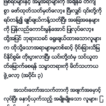
ျဖစ္ရပ္မ်ားႏွင့္ အမႈအရာမ်ားကို အခ်ိန္မီ တိက်
စြာ ေဖာ္ထုတ္သတ္မွတ္ေလာ့။ ၿပီးလွ်င္ ၎တို႔ကို
ရပ္တန႔္၍ ခ်ဳပ္ခ်ယ္ကန႔္သတ္ၿပီး အေျခအေနမ်ား
ကို ျပန္လည္ေကာင္းမြန္ေအာင္ ျပဳလုပ္ေလာ့။
ထို႔အျပင္ ဘုရားသခင္ ေ႐ြးခ်ယ္ထားေသာလူမ်ား
က ထိုသို႔ေသာအရာမ်ားမွတစ္ဆင့္ ပိုင္းျခားသိျမ
င္ႏိုင္စြမ္း တိုးပြားလာၿပီး ယင္းတို႔ထံမွ သင္ယူတ
တ္ေျမာက္ေစရန္ သမၼာတရားကို မိတ္သဟာယ
ဖြဲ႕ေလာ့ (အပိုင္း ၃)
အသင္းေတာ္အသက္တာကို အဖ်က္အေမွာင့္
လုပ္ၿပီး ေႏွာင့္ယွက္သည့္ အမ်ိဳးမ်ိဳးေသာ လူမ်ား၊ ျ