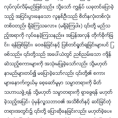
လုပ္လုပ္လိမ့္မည္ျဖစ္သည္။ သို႔ေသာ္ ကြၽန္ုပ္ ယခုတင္ေျပာခဲ့
သည့္ အျငင္းပြားေနေသာ လူႏွစ္ဦးသည္ စိတ္ႏွလုံးတစ္လုံး
တစ္ဝတည္း ရွိခဲ့ၾကသေလာ။ (မရွိခဲ့ၾကပါ။) ၎တို႔ မည္သ
ည့္အရာကို လုပ္ေနခဲ့ၾကသနည္း။ အျပန္အလွန္ တိုက္ခိုက္ျခ
င္း၊ ရန္ျဖစ္ျခင္း၊ ေဝဖန္ျခင္းႏွင့္ ျပစ္တင္ရႈတ္ခ်ျခင္းမ်ားပင္ ျ
ဖစ္သည္။ ၎တို႔သည္ အေပၚယံတြင္ ညစ္ညမ္းေသာ က်ိန္
ဆဲသည့္စကားမ်ားကို အသုံးမျပဳခဲ့ေသာ္လည္း သို႔မဟုတ္
နာမည္မ်ားတပ္၍ မေျပာခဲ့ေသာ္လည္း ၎တို႔၏ စကား
မ်ားေနာက္ကြယ္မွ ေစ့ေဆာ္မႈမွာ သမၼာတရားကို မိတ္
သဟာယဖြဲ႕ရန္ သို႔မဟုတ္ သမၼာတရားကို ရွာေဖြရန္ မဟုတ္
ခဲ့သည့္အျပင္၊ ပုံမွန္လူ႔သဘာဝ၏ အသိစိတ္ႏွင့္ ဆင္ျခင္တုံ
တရားအတြင္း၌ ၎တို႔ ေျပာဆိုေနျခင္းလည္း မဟုတ္ခဲ့ေပ။