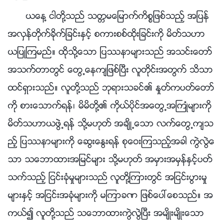
ယေန႔ ငါတို႔သည္ သတၱမေျမာက္ကိစၥျဖစ္သည့္ အျပန္
အလွန္တိုက္ခိုက္ျခင္းႏွင့္ စကားစစ္ထိုးျခင္းကို မိတ္သဟာ
ယျပဳၾကမည္။ ထိုသို႔ေသာ ျပႆနာမ်ားသည္ အသင္းေတာ္
အသက္တာတြင္ ေတြ႕ေနက်ျဖစ္ၿပီး လူတိုင္းအတြက္ သိသာ
ထင္ရွားသည္။ လူတို႔သည္ ဘုရားသခင္၏ ႏႈတ္ကပတ္ေတာ္
ကို စားေသာက္ရန္၊ မိမိတို႔၏ ကိုယ္ပိုင္အေတြ႕အႀကဳံမ်ားကို
မိတ္သဟာယဖြဲ႕ရန္ သို႔မဟုတ္ အခ်ိဳ႕ေသာ လက္ေတြ႕က်သ
ည့္ ျပႆနာမ်ားကို ေဆြးေႏြးရန္ စုေဝးၾကသည့္အခါ ကြဲလြဲေ
သာ သေဘာထားအျမင္မ်ား သို႔မဟုတ္ အမွားအမွန္ႏွင့္ပတ္
သက္သည့္ ျငင္းခုံမႈမ်ားသည္ လူတို႔ၾကားတြင္ အျငင္းပြားမႈ
မ်ားႏွင့္ အျငင္းအခုံမ်ားကို မၾကာခဏ ျဖစ္ေပၚေစသည္။ အ
ကယ္၍ လူတို႔သည္ သေဘာထားကြဲလြဲၿပီး အမ်ိဳးမ်ိဳးေသာ