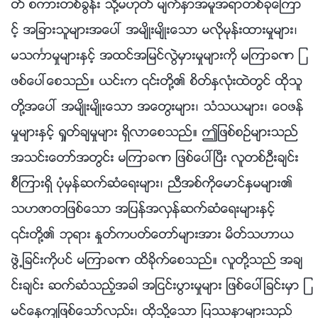
တ္ စကားတစ္ခြန္း သို႔မဟုတ္ မ်က္ႏွာအမူအရာတစ္ခုေၾကာ
င့္ အျခားသူမ်ားအေပၚ အမ်ိဳးမ်ိဳးေသာ မလိုမုန္းထားမႈမ်ား၊
မသကၤာမႈမ်ားႏွင့္ အထင္အျမင္လြဲမွားမႈမ်ားကို မၾကာခဏ ျ
ဖစ္ေပၚေစသည္။ ယင္းက ၎တို႔၏ စိတ္ႏွလုံးထဲတြင္ ထိုသူ
တို႔အေပၚ အမ်ိဳးမ်ိဳးေသာ အေတြးမ်ား၊ သံသယမ်ား၊ ေဝဖန္
မႈမ်ားႏွင့္ ရႈတ္ခ်မႈမ်ား ရွိလာေစသည္။ ဤျဖစ္စဥ္မ်ားသည္
အသင္းေတာ္အတြင္း မၾကာခဏ ျဖစ္ေပၚၿပီး လူတစ္ဦးခ်င္း
စီၾကားရွိ ပုံမွန္ဆက္ဆံေရးမ်ား၊ ညီအစ္ကိုေမာင္ႏွမမ်ား၏
သဟဇာတျဖစ္ေသာ အျပန္အလွန္ဆက္ဆံေရးမ်ားႏွင့္
၎တို႔၏ ဘုရား ႏႈတ္ကပတ္ေတာ္မ်ားအား မိတ္သဟာယ
ဖြဲ႕ျခင္းကိုပင္ မၾကာခဏ ထိခိုက္ေစသည္။ လူတို႔သည္ အခ်
င္းခ်င္း ဆက္ဆံသည့္အခါ အျငင္းပြားမႈမ်ား ျဖစ္ေပၚျခင္းမွာ ျ
မင္ေနက်ျဖစ္ေသာ္လည္း၊ ထိုသို႔ေသာ ျပႆနာမ်ားသည္