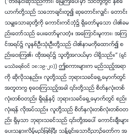
(“တဖန္ငါဆိုသည္ကား၊ ေျမႀကီးေပၚမွာ သင္တို႔တြင္ ႏွစ္ေ
ယာက္တို႔သည္ သေဘာခ်င္းတူ၍ ဆုေတာင္းလွ်င္၊ ေတာင္း
သမွ်ေသာဆုတို႔ကို ေကာင္းကင္ဘုံ၌ ရွိေတာ္မူေသာ ငါ၏ခမ
ည္းေတာ္သည္ ေပးေတာ္မူလတံ့။ အေၾကာင္းမူကား၊ အၾက
င္အရပ္၌ လူႏွစ္ဦးသုံးဦးတို႔သည္ ငါ၏နာမကိုေထာက္၍ စ
ည္းေဝးၾက၏၊ ထိုအရပ္၌ သူတို႔အလယ္မွာ ငါရွိသည္။”
(ရွင္
) ဤစကားမ်ားက မည္သည့္အရာ
မႆဲခရစ္ဝင္ ၁၈:၁၉-၂၀)
ကို ဆိုလိုသနည္း။ လူတို႔သည္ ဘုရားသခင္ေရွ႕ေမွာက္တြင္
အတူတကြ စုေဝးၾကသည့္အခါ ၎တို႔သည္ စိတ္ႏွလုံးတစ္
လုံးတစ္ဝတည္း ရွိရန္ႏွင့္ ဘုရားသခင္ေရွ႕ေမွာက္တြင္ စည္း
လုံးရန္ လိုအပ္သည္။ လူတို႔သည္ စိတ္ႏွလုံးတစ္လုံးတစ္ဝတ
ည္း ရွိမွသာ ဘုရားသခင္သည္ ၎တို႔အေပၚ ေကာင္းခ်ီးမ်ား
ေပးသနားလိမ့္မည္ျဖစ္ၿပီး သန႔္ရွင္းေသာဝိညာဥ္ေတာ္က အ