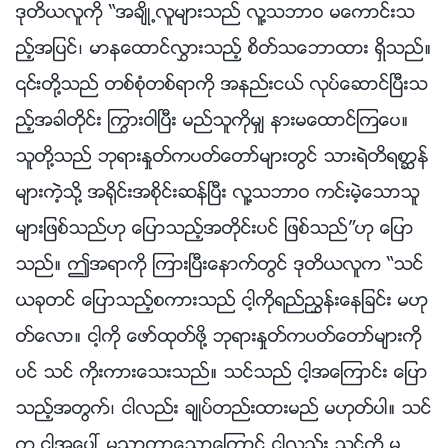
ဒုတိယလူကို “အခ်ိဳ႕လူမ်ားသည္ လူ႔သဘာဝ မေကာင္းသ
ည့္အျပင္၊ မာနေထာင္လႊားသည့္ စိတ္သေဘာထား ရွိသည္။
၎တို႔သည္ တစ္စုံတစ္ရာကို အနည္းငယ္ လုပ္ေဆာင္ၿပီးသ
ည့္အခါတိုင္း ႂကြားဝါၿပီး မည္သူကိုမွ် နားမေထာင္ၾကေပ။
သူတို႔သည္ ဘုရားႏႈတ္ကပတ္ေတာ္မ်ားတြင္ သားရဲတိရစာၦန္
မ်ားကဲ့သို႔ အ႐ိုင္းအစိုင္းဆန္ၿပီး လူ႔သဘာဝ ကင္းမဲ့ေသာသူ
မ်ားျဖစ္သည္ဟု ေျပာသည့္အတိုင္းပင္ ျဖစ္သည္”ဟု ေျပာ
သည္။ ဤအရာကို ၾကားၿပီးေနာက္တြင္ ဒုတိယလူက “သင္
ယခုတင္ ေျပာသည့္စကားသည္ ငါ့ကိုရည္ၫႊန္းေနျခင္း မဟု
တ္ေလာ။ ငါ့ကို ေဖာ္ထုတ္ဖို႔ ဘုရားႏႈတ္ကပတ္ေတာ္မ်ားကို
ပင္ သင္ ကိုးကားေသးသည္။ သင္သည္ ငါ့အေၾကာင္း ေျပာ
သည့္အတြက္၊ ငါလည္း ခ်ဳပ္တည္းထားမည္ မဟုတ္ပါ။ သင္
က ငါ့အေပၚ မညႇာတာေသာေၾကာင့္ ငါလည္း သင့္ကို မ