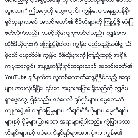
ပါင္းစည္းဖို႔ ငါ့အခြင့္အေရး ကို လက္လြတ္ဆုံးရႈံးတာ မဟုတ္
ဘူးလား။” ဤအရာကို ေတြးလ်က္၊ ကြၽန္မက အနႏၲတန္ခိုး
ရွင္ဘုရားသခင္ အသင္းေတာ္၏ ဗီဒီယိုမ်ားကို ၾကည့္ဖို႔ ဆုံးျ
ဖတ္လိုက္သည္။ သခင့္ကိုေက်းဇူးတင္ပါသည္။ ကြၽန္မက
ထိုဗီဒီယိုမ်ားကို မၾကည့္ခဲ့ပါက၊ ကြၽန္မ မည္သည့္အခါမွ် သိ
ခဲ့မည္ မဟုတ္ပါ။ ကြၽန္မ ဗီဒီယိုမ်ားကို ၾကည့္သည့္ အခ်ိန္
က်မွသာလွ်င္၊ အနႏၲတန္ခိုးရွင္ဘုရားသခင္ အသင္းေတာ္၏
YouTube ခ်န္နယ္က လူတစ္ေယာက္ဆႏၵရွိႏိုင္သည့္ အရာ
မ်ား အားလုံးရွိၿပီး၊ ၎မွာ အမ်ားအျပား ရွိသည္ကို ကြၽန္မ
ရွာေဖြေတြ႕ ရွိခဲ့သည္။ ဧဝံေဂလိ ႐ုပ္ရွင္မ်ား၊ ဓမၼေတးသံ
က်ဴးအဖြဲ႕၏ ေဖ်ာ္ေျဖမႈမ်ား၊ သီခ်င္းဗီဒီယိုမ်ား၊ ဓမၼသီခ်င္း
မ်ားႏွင့္ ပိုမိုမ်ားျပားေသာ အရာမ်ားရွိပါသည္။ ကြဲျပားေသာ
သီခ်င္းမ်ားႏွင့္ ဧဝံေဂလိ႐ုပ္ရွင္မ်ားအားလုံးက ကြၽန္မ၏