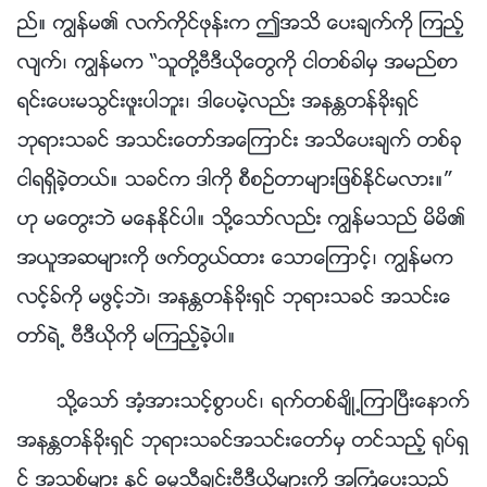
ည္။ ကြၽန္မ၏ လက္ကိုင္ဖုန္းက ဤအသိ ေပးခ်က္ကို ၾကည့္
လ်က္၊ ကြၽန္မက “သူတို႔ဗီဒီယိုေတြကို ငါတစ္ခါမွ အမည္စာ
ရင္းေပးမသြင္းဖူးပါဘူး၊ ဒါေပမဲ့လည္း အနႏၲတန္ခိုးရွင္
ဘုရားသခင္ အသင္းေတာ္အေၾကာင္း အသိေပးခ်က္ တစ္ခု
ငါရရွိခဲ့တယ္။ သခင္က ဒါကို စီစဥ္တာမ်ားျဖစ္ႏိုင္မလား။”
ဟု မေတြးဘဲ မေနႏိုင္ပါ။ သို႔ေသာ္လည္း ကြၽန္မသည္ မိမိ၏
အယူအဆမ်ားကို ဖက္တြယ္ထား ေသာေၾကာင့္၊ ကြၽန္မက
လင့္ခ္ကို မဖြင့္ဘဲ၊ အနႏၲတန္ခိုးရွင္ ဘုရားသခင္ အသင္းေ
တာ္ရဲ႕ ဗီဒီယိုကို မၾကည့္ခဲ့ပါ။
သို႔ေသာ္ အံ့အားသင့္စြာပင္၊ ရက္တစ္ခ်ိဳ႕ၾကာၿပီးေနာက္
အနႏၲတန္ခိုးရွင္ ဘုရားသခင္အသင္းေတာ္မွ တင္သည့္ ႐ုပ္ရွ
င္ အသစ္မ်ား ႏွင့္ ဓမၼသီခ်င္းဗီဒီယိုမ်ားကို အႀကံေပးသည့္