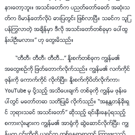
နားေတာ့ဘူး။ အသင္းေတာ္က ပညတ္ေတာ္ေခတ္ အဆုံးသ
တ္က ဗိမာန္ေတာ္လိုပဲ ဓားျပတြင္း ျဖစ္လာၿပီ။ သခင္က သူျ
ပန္ႂကြလာတဲ့ အခ်ိန္မွာ ဒီလို အသင္းေတာ္တစ္ခုမွာ ေပၚထြ
န္းပါဦးမလား။” ဟု ေတြးမိသည္။
“တီတီ၊ တီတီ၊ တီတီ...” ႏႈိးစက္တစ္ခုက ကြၽန္မ၏
အေတြးစဥ္ကို ျဖတ္ေတာက္လိုက္သည္။ ကြၽန္မ၏ လက္ကိုင္
ဖုန္းကို ေကာက္ကိုင္ လိုက္ၿပီး၊ ႏႈိးစက္ကိုပိတ္လိုက္ကာ၊
YouTube မွ ပို႔သည့္ အသိေပးခ်က္ တစ္ခုကို ကြၽန္မ ဖုန္းေ
ပၚတြင္ မေတာ္တဆ သတိျပဳမိ လိုက္သည္။ “အနႏၲတန္ခိုးရွ
င္ ဘုရားသခင္ အသင္းေတာ္” ဆိုသည့္ ရင္းႏွီးေနပုံရသည့္
စကားလုံးမ်ားက ကြၽန္မ၏ အာ႐ုံကို ဆြဲေဆာင္လိုက္ၿပီး၊ ကြၽ
န္မက ၎တို႔ကို ယခင္က တစ္ေနရာရာတြင္ ၾကားဖူးသည့္