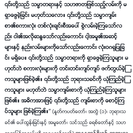
၎တို႔သည္ သမၼာတရားႏွင့္ သဟဇာတျဖစ္သည့္လမ္းကို မ
ရွာေဖြခဲ့ျခင္း မဟုတ္သေလာ။ ၎တို႔သည္ သမၼာက်မ္း
စာ၏စကားလုံး တစ္လုံးခ်င္းစီအေပၚ စြဲလမ္းခဲ့ၾကေသာ္လ
ည္း ငါ၏အလိုဆႏၵေသာ္လည္းေကာင္း ငါ့အမႈ၏အဆင့္
မ်ားႏွင့္ နည္းလမ္းမ်ားကိုေသာ္လည္းေကာင္း လုံးဝဂ႐ုျပဳျခ
င္း မရွိေပ။ ၎တို႔သည္ သမၼာတရားကို ရွာေဖြခဲ့ၾကသူမ်ား မ
ဟုတ္ဘဲ စကားလုံးမ်ားကို တင္းတင္းက်ပ္က်ပ္ ဖက္တြယ္ခဲ့ၾ
ကသူမ်ားျဖစ္ခဲ့၏။ ၎တို႔သည္ ဘုရားသခင္ကို ယုံၾကည္ခဲ့ၾ
ကသူမ်ား မဟုတ္ဘဲ သမၼာက်မ္းစာကို ယုံၾကည္ခဲ့ၾကသူမ်ား
ျဖစ္၏။ အဓိကအားျဖင့္ ၎တို႔သည္ က်မ္းစာကို ေစာင့္ၾက
ပ္သူမ်ား ျဖစ္ခဲ့ၾက၏။
”
(ႏႈတ္ကပတ္ေတာ္၊ အတြဲ (၁)၊ ဘုရားသ
ခင္၏ ေပၚထြန္းျခင္းႏွင့္ အမႈေတာ္၊ သင္သည္ ခရစ္ေတာ္ႏွင့္ သဟ