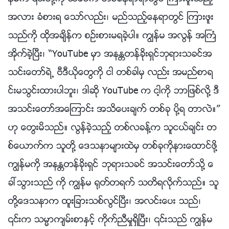
အလား ခံစားရ ေသာ္လည္း၊ မည္သည့္ေနရာတြင္ ၾကားဖူး
သည္ကို ထိုအခ်ိန္က စဥ္းစားမရခဲ့ပါ။ ကြၽန္မ အလြန္ အႀကံ
အိုက္ခဲ့ၿပီး၊ “YouTube မွာ အနႏၲတန္ခိုးရွင္ဘုရားသခင္အ
သင္းေတာ္ရဲ႕ ဗီဒီယိုေတြကို ငါ တစ္ခါမွ လည္း အမည္စာရ
င္းမသြင္းထားပါဘူး၊ ဒါဆို YouTube က ငါ့ကို ဘာျဖစ္လို႔ ဒီ
အသင္းေတာ္အေၾကာင္း အသိေပးခ်က္ တစ္ခု ပို႔ရ တာလဲ။”
ဟု ေတြးမိသည္။ လြန္ခဲ့သည့္ တစ္လခန္႔က သူငယ္ခ်င္း တ
စ္ေယာက္က သူတို႔ ေဒသနာမ်ားထဲမွ တစ္ခုကိုနားေထာင္ဖို႔
ကြၽန္မကို အနႏၲတန္ခိုးရွင္ ဘုရားသခင္ အသင္းေတာ္သို႔ ေ
ခၚသြားသည္ ကို ကြၽန္မ ႐ုတ္တရက္ သတိရလိုက္သည္။ သူ
တို႔ေဒသနာက ထူးျခားသစ္လြင္ၿပီး၊ အလင္းေပး သည္၊
၎က သမၼာက်မ္းစာႏွင့္ ကိုက္ညီမႈရွိၿပီး၊ ၎သည္ ကြၽန္မ