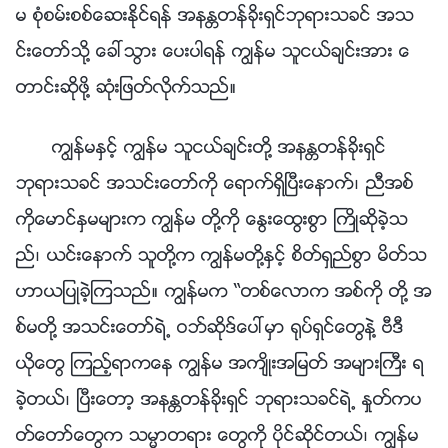
မ စုံစမ္းစစ္ေဆးႏိုင္ရန္ အနႏၲတန္ခိုးရွင္ဘုရားသခင္ အသ
င္းေတာ္သို႔ ေခၚသြား ေပးပါရန္ ကြၽန္မ သူငယ္ခ်င္းအား ေ
တာင္းဆိုဖို႔ ဆုံးျဖတ္လိုက္သည္။
ကြၽန္မႏွင့္ ကြၽန္မ သူငယ္ခ်င္းတို႔ အနႏၲတန္ခိုးရွင္
ဘုရားသခင္ အသင္းေတာ္ကို ေရာက္ရွိၿပီးေနာက္၊ ညီအစ္
ကိုေမာင္ႏွမမ်ားက ကြၽန္မ တို႔ကို ေႏြးေထြးစြာ ႀကိဳဆိုခဲ့သ
ည္၊ ယင္းေနာက္ သူတို႔က ကြၽန္မတို႔ႏွင့္ စိတ္ရွည္စြာ မိတ္သ
ဟာယျပဳခဲ့ၾကသည္။ ကြၽန္မက “တစ္ေလာက အစ္ကို တို႔ အ
စ္မတို႔ အသင္းေတာ္ရဲ႕ ဝဘ္ဆိုဒ္ေပၚမွာ ႐ုပ္ရွင္ေတြနဲ႔ ဗီဒီ
ယိုေတြ ၾကည့္ရာကေန ကြၽန္မ အက်ိဳးအျမတ္ အမ်ားႀကီး ရ
ခဲ့တယ္၊ ၿပီးေတာ့ အနႏၲတန္ခိုးရွင္ ဘုရားသခင္ရဲ႕ ႏႈတ္ကပ
တ္ေတာ္ေတြက သမၼာတရား ေတြကို ပိုင္ဆိုင္တယ္၊ ကြၽန္မ