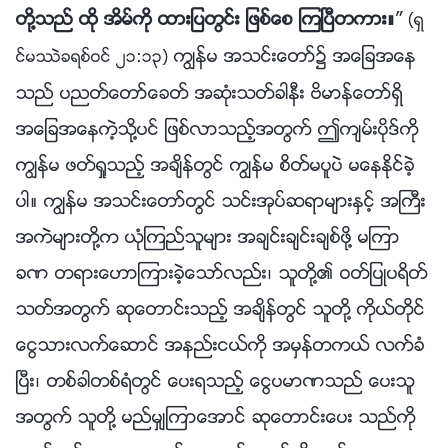
တို႔သည္ ထို အိမ္ကို ထားျပတြင္း ျဖစ္ေစ ၾကၿပီတကား။
”
(ရွ
ကြၽန္မ အသင္းေတာ္၌ အေျခအေန
င္မႆဲခရစ္ဝင္ ၂၁:၁၃)
သည္ ပညတ္ေတာ္ေခတ္ အဆုံးသတ္ခါနီး ဗိမာန္ေတာ္ရွိ
အေျခအေနကဲ့သို႔ပင္ ျဖစ္လာသည့္အတြက္ ဤက်မ္းပိုဒ္ကို
ကြၽန္မ ဖတ္ရႈသည့္ အခ်ိန္တြင္ ကြၽန္မ စိတ္မပူပဲ မေနႏိုင္ခဲ့
ပါ။ ကြၽန္မ အသင္းေတာ္တြင္ သင္းအုပ္ဆရာမ်ားႏွင့္ အႀကီး
အကဲမ်ားတို႔က ယုံၾကည္သူမ်ား အခ်င္းခ်င္းခ်စ္ဖို႔ မၾကာ
ခဏ တရားေဟာၾကားခဲ့ေသာ္လည္း၊ သူတို႔၏ ဝတ္ျပဳပရိတ္
သတ္အတြက္ ဆုေတာင္းသည့္ အခ်ိန္တြင္ သူတို႔ ကိုယ္တိုင္
ေငြသားလက္ေဆာင္ အနည္းငယ္ကို အမွန္တကယ္ လက္ခံ
ၿပီး၊ တစ္ခါတစ္ရံတြင္ ေပးရသည့္ ေငြပမာဏသည္ ေပးသူ
အတြက္ သူတို႔ မည္မွ်ၾကာေအာင္ ဆုေတာင္းေပး သည္ကို