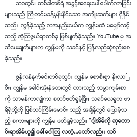
ဘဝတြင္၊ တစ္ခါတစ္ရံ အခြင့္အေရးေပၚေပါက္လာျခင္း
မ်ားသည္ ႀကိဳတင္မခန္႔မွန္းႏိုင္ေသာ အက်ိဳးဆက္မ်ား ရွိႏိုင္
သည္။ လြန္ခဲ့သည့္ လအနည္းငယ္က ကြၽန္မထံ မေမွ်ာ္လင့္
သည့္ အံ့ၾသဖြယ္ရာတစ္ခု ျဖစ္ပ်က္ခဲ့သည္။ YouTube မွ အ
သိေပးခ်က္မ်ားက ကြၽန္မကို သခင္ႏွင့္ ျပန္လည္ဆုံစည္းေစ
ခဲ့သည္။
ဇြန္လနံနက္ခင္းတစ္ခုတြင္၊ ကြၽန္မ ေစာစီးစြာ ႏိုးလာၿ
ပီး၊ ကြၽန္မ ေခါင္းအုံးနံေဘးတြင္ ထားသည့္ သမၼာက်မ္းစာ
ကို သာမန္ကာလွ်ံကာ စတင္ဖတ္ရႈခဲ့ၿပီး၊ သခင္ေယရႈက ဖာ
ရိရွဲတို႔ကို ျပစ္တင္ႀကိမ္းေမာင္း သည့္ အခ်ိန္တြင္ ေျပာခဲ့သ
ည့္ စကားမ်ားကို ကြၽန္မ ဖတ္ရႈခဲ့သည္။ “
ငါ့အိမ္ကို ဆုေတာ
င္းရာအိမ္ဟူ၍ ေခၚေဝၚၾက လတံ့...ေသာ္လည္း၊ သင္