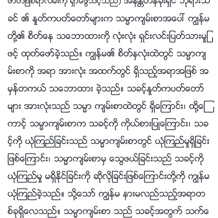
အနႏၲတန္ခိုးရွင္ ဘုရားသ
ဇာတျဖစ္ရာလမ္းကို ရွာေဖြသင့္သည္)
ခင္ ၏ ႏႈတ္ကပတ္ေတာ္မ်ားက သမၼာက်မ္းစာအေပၚ ကြၽန္မ
တို႔၏ စိတ္ေန သေဘာထားကို လုံးလုံး ရွင္းလင္းျပတ္သားမႈျ
ဖင့္ ထုတ္ေဖာ္ခဲ့သည္။ ကြၽန္မ၏ စိတ္ႏွလုံးထဲတြင္ သမၼာက်
မ္းစာကို အရာ အားလုံး အထက္တြင္ ရွိသည့္အရာအျဖစ္ အ
မွန္တကယ္ သေဘာထား ခဲ့သည္။ သခင့္ႏႈတ္ကပတ္ေတာ္
မ်ား အားလုံးသည္ သမၼာ က်မ္းစာထဲတြင္ ရွိေၾကာင္း၊ ထို႔ေၾ
ကာင့္ သမၼာက်မ္းစာက သခင့္ကို ကိုယ္စားျပဳေၾကာင္း၊ သခ
င့္ကို ယုံၾကည္ျခင္းသည္ သမၼာက်မ္းစာတြင္ ယုံၾကည္မႈရွိျခင္း
ျဖစ္ေၾကာင္း၊ သမၼာက်မ္းစာမွ ေသြဖယ္ျခင္းသည္ သခင့္ကို
ယုံၾကည္မႈ မရွိႏိုင္ျခင္းကို ဆိုလိုျခင္းျဖစ္ေၾကာင္းတို႔ကို ကြၽန္မ
ယုံၾကည္ခဲ့သည္။ သို႔ေသာ္ ကြၽန္မ နားမလည္သည့္အရာတ
စ္ခုရွိေလသည္။ သမၼာက်မ္းစာ သည္ သခင့္အတြက္ သက္ေ