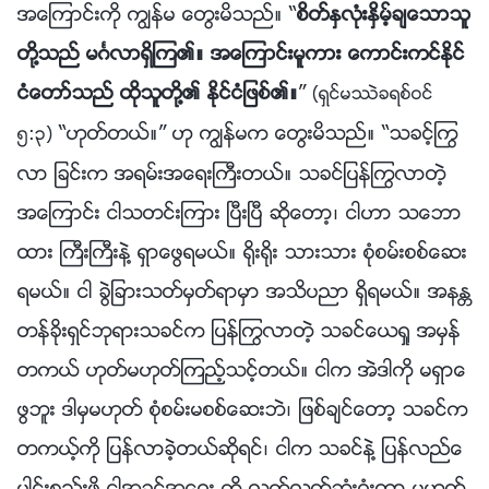
အေၾကာင္းကို ကြၽန္မ ေတြးမိသည္။ “
စိတ္ႏွလုံးႏွိမ့္ခ်ေသာသူ
တို႔သည္ မဂၤလာရွိၾက၏။ အေၾကာင္းမူကား ေကာင္းကင္ႏိုင္
ငံေတာ္သည္ ထိုသူတို႔၏ ႏိုင္ငံျဖစ္၏။
”
(ရွင္မႆဲခရစ္ဝင္
“ဟုတ္တယ္။” ဟု ကြၽန္မက ေတြးမိသည္။ “သခင့္ႂကြ
၅:၃)
လာ ျခင္းက အရမ္းအေရးႀကီးတယ္။ သခင္ျပန္ႂကြလာတဲ့
အေၾကာင္း ငါသတင္းၾကား ၿပီးၿပီ ဆိုေတာ့၊ ငါဟာ သေဘာ
ထား ႀကီးႀကီးနဲ႔ ရွာေဖြရမယ္။ ႐ိုး႐ိုး သားသား စုံစမ္းစစ္ေဆး
ရမယ္။ ငါ ခြဲျခားသတ္မွတ္ရာမွာ အသိပညာ ရွိရမယ္။ အနႏၲ
တန္ခိုးရွင္ဘုရားသခင္က ျပန္ႂကြလာတဲ့ သခင္ေယရႈ အမွန္
တကယ္ ဟုတ္မဟုတ္ၾကည့္သင့္တယ္။ ငါက အဲဒါကို မရွာေ
ဖြဘူး ဒါမွမဟုတ္ စုံစမ္းမစစ္ေဆးဘဲ၊ ျဖစ္ခ်င္ေတာ့ သခင္က
တကယ့္ကို ျပန္လာခဲ့တယ္ဆိုရင္၊ ငါက သခင္နဲ႔ ျပန္လည္ေ