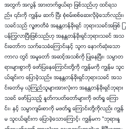
အတြက္ အလြန္ အားတက္ဖြယ္ရာ ျဖစ္သည္ဟု ထင္ရသ
ည္။ ၎ကို ကြၽန္မ ဆက္ ၿပီး စုံစမ္းစစ္ေဆးလိုခဲ့ေသာ္လည္း၊
သခင္သည္ လူ႔ဇာတိခံ အနႏၲတန္ခိုးရွင္ ဘုရားသခင္အျဖစ္ ျ
ပန္ႂကြလာၿပီးျဖစ္သည္ဟု အနႏၲတန္ခိုးရွင္ဘုရားသခင္ အသ
င္းေတာ္က သက္ေသခံေၾကာင္းႏွင့္ သူက ေနာက္ဆုံးေသာ
ကာလ တြင္ အမႈေတာ္ အဆင့္အသစ္ကို ျပဳေနၿပီး၊ သမၼာတ
ရားမ်ားစြာကို ေဖာ္ျပေနေၾကာင္းတို႔ကို ကြၽန္မကို ကြၽန္မ သူင
ယ္ခ်င္းက ေျပာခဲ့သည္။ အနႏၲတန္ခိုးရွင္ဘုရားသခင္ အသ
င္းေတာ္မွ ယုံၾကည္သူမ်ားအားလုံးက အနႏၲတန္ခိုးရွင္ဘုရား
သခင္ ေဖာ္ျပသည့္ ႏႈတ္ကပတ္ေတာ္မ်ားကို ဖတ္ရႈ ေၾကာ
င္း၊ ႏွင့္ သမၼာက်မ္းစာကို မဖတ္ရႈ ေၾကာင္းတို႔ကိုလည္း ကြၽန္
မ သူငယ္ခ်င္းက ေျပာခဲ့ေသာေၾကာင့္၊ ကြၽန္မက “ဘုရားႏႈ