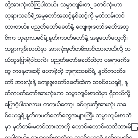
တို႔အားလုံးသိၾကပါတယ္၊ သမၼာက်မ္းစာ၂ေစာင္လုံးဟာ
ဘုရားသခင္ရဲ႕အမႈေတာ္အဆင့္ႏွစ္ဆင့္ကို မွတ္တမ္းတင္
ထားတယ္။ ပညတ္ေတာ္ေခတ္နဲ႔ ေက်းဇူးေတာ္ေခတ္အတြ
င္းက ဘုရားသခင္ရဲ႕ႏႈတ္ကပတ္ေတာ္နဲ႔ အမႈေတာ္ေတြကို၊
သမၼာက်မ္းစာထဲမွာ အားလုံးမွတ္တမ္းတင္ထားတယ္လို႔ ဘ
ယ္သူေျပာရဲပါသလဲ။ ပညတ္ေတာ္ေခတ္ထဲမွာ ပေရာဖက္ေ
တြ ကေနတဆင့္ ေဟာခဲ့တဲ့ ဘုရားသခင္ရဲ႕ ႏႈတ္ကပတ္ေ
တာ္ အားလုံးနဲ႔ ေက်းဇူးေတာ္ေခတ္ထဲက သခင္ေယရႈရဲ႕ ႏႈ
တ္ကပတ္ေတာ္အားလုံးဟာ သမၼာက်မ္းစာထဲမွာ ရွိတယ္လို႔
ေျပာဝံ့ပါသလား။ တကယ္ေတာ့၊ ခင္ဗ်ားတို႔အားလုံး သခ
င္ေယရႈရဲ႕ႏႈတ္ကပတ္ေတာ္ေတြအမ်ားႀကီး သမၼာက်မ္းစာထဲ
မွာ မွတ္တမ္းမတင္ထားတာကို ေကာင္းေကာင္းသတိထားမိၾ