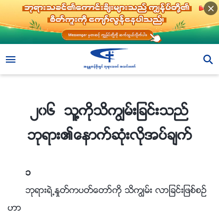
၂၀၆ သူ႔ကိုသိကြၽမ္းျခင္းသည္ ဘုရား၏ေနာက္ဆုံးလိုအပ္ခ်က္
၂၀၆ သူ႔ကိုသိကြၽမ္းျခင္းသည္
ဘုရား၏ေနာက္ဆုံးလိုအပ္ခ်က္
၁
ဘုရားရဲ႕ႏႈတ္ကပတ္ေတာ္ကို သိကြၽမ္း လာျခင္းျဖစ္စဥ္
ဟာ