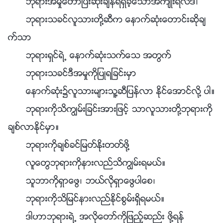
ဘုရားအမႈေတာ္ၿပီးဆုံးခ်ိန္ရရွိခဲ့ေသာအက်ိဳးရလဒ္၊
ဘုရားသခင္လူသားတို႔ဆီက ေနာက္ဆုံးေတာင္းဆိုခ်
က္သာ
ဘုရားရွင္ရဲ႕ ေနာက္ဆုံးသက္ေသ အတြက္
ဘုရားသခင္ဒီအမႈကိုျပဳရျခင္းမွာ
ေနာက္ဆုံး၌လူသားမ်ားသူ႔ဆီျပန္လာ ႏိုင္ေအာင္လို႔ ပါ။
ဘုရားကိုသိကြၽမ္းျခင္းအားျဖင့္ သာလူသားတို႔ဘုရားကို
ခ်စ္လာႏိုင္မွာ။
ဘုရားကိုခ်စ္ခင္ျမတ္ႏိုးတတ္ဖို႔
လူေတြဘုရားကိုနားလည္သိကြၽမ္းရမယ္။
သူဘာကိုရွာေဖြ၊ ဘယ္လိုရွာေဖြပါေစ၊
ဘုရားကိုသိျမင္နားလည္ႏိုင္စြမ္းရွိရမယ္။
ဒါဟာဘုရားရဲ႕ အလိုေတာ္ကိုျဖည့္ဆည္း ဖို႔ရန္