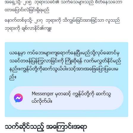
အေရွ႕သို႔-
၂၀၅ ဘုရားသခင္၏ သက္ေသမ်ားသည္ စိတ္ေနသေဘာ
ထားေျပာင္းလဲျခင္းရွိရမည္
ေနာက္တစ္ခုသို႔-
၂၀၇ ဘုရားကို သိကြၽမ္းျခင္းအားျဖင့္သာ လူသည္
ဘုရားကို ခ်စ္လာႏိုင္၏က်ဴး
ယေန႔မွာ ကပ္ေဘးမ်ားက်ေရာက္ေနၿပီ။မည္သို႔လုပ္ေဆာင္မွ
သခင္တဖန္ျပန္ႂကြလာျခင္းကို ႀကိဳဆိုရန္ လက္မလႊတ္ႏိုင္မည္
နည္း။ကြၽန္ုပ္တို႔ကိုဆက္သြယ္ပါ။သင့္အားအေျဖေျပာျပေပးမ
ည္။
Messenger မွတဆင့္ ကြၽန္ုပ္တို႔ကို ဆက္သြ
ယ္လိုက္ပါ။
သက္ဆိုင္သည့္ အေၾကာင္းအရာ