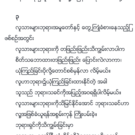
၃
လူသားမ်ားဘုရားအမႈေတာ္ႏွင့္ ေတြ႕ႀကဳံခံစားေနသည့္ျ
ဖစ္စဥ္အတြင္း
လူသားမ်ားဘုရားကို တျဖည္းျဖည္းသိကြၽမ္းလာပါက
စိတ္သေဘာထားတျဖည္းျဖည္း ေျပာင္းလဲလာကာ၊
ယုံၾကည္ျခင္းပိုလို႔ေတာင္စစ္မွန္လာ လိမ့္မယ္။
လူဟာဘုရား၌ယုံၾကည္ျခင္းထားႏိုင္တဲ့ အခါ
သူသည္ ဘုရားသခင္ကိုအျပည့္အဝရရွိပါလိမ့္မယ္။
လူသားမ်ားဘုရားကိုသိျမင္ႏိုင္ေအာင္ ဘုရားသခင္ဟာ
လူ႔အျဖစ္ခံယူရန္အစြမ္းကုန္ ႀကိဳးပမ္းခဲ့။
ဘုရားရွင္ကိုသိကြၽမ္းျခင္းမွာ