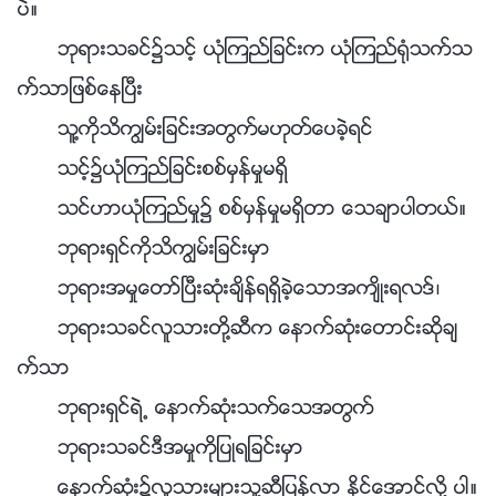
ပဲ။
ဘုရားသခင္၌သင့္ ယုံၾကည္ျခင္းက ယုံၾကည္႐ုံသက္သ
က္သာျဖစ္ေနၿပီး
သူ႔ကိုသိကြၽမ္းျခင္းအတြက္မဟုတ္ေပခဲ့ရင္
သင့္၌ယုံၾကည္ျခင္းစစ္မွန္မႈမရွိ
သင္ဟာယုံၾကည္မႈ၌ စစ္မွန္မႈမရွိတာ ေသခ်ာပါတယ္။
ဘုရားရွင္ကိုသိကြၽမ္းျခင္းမွာ
ဘုရားအမႈေတာ္ၿပီးဆုံးခ်ိန္ရရွိခဲ့ေသာအက်ိဳးရလဒ္၊
ဘုရားသခင္လူသားတို႔ဆီက ေနာက္ဆုံးေတာင္းဆိုခ်
က္သာ
ဘုရားရွင္ရဲ႕ ေနာက္ဆုံးသက္ေသအတြက္
ဘုရားသခင္ဒီအမႈကိုျပဳရျခင္းမွာ
ေနာက္ဆုံး၌လူသားမ်ားသူ႔ဆီျပန္လာ ႏိုင္ေအာင္လို႔ ပါ။